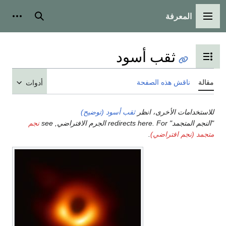
المعرفة
القائمة الرئيسية
بحث
أدوات
ثقب أسود
تبديل عرض جدول المحتويات
مقالة
ناقش هذه الصفحة
أدوات
للاستخدامات الأخرى، انظر
ثقب أسود (توضيح)
"النجم المتجمد" redirects here. For الجرم الافتراضي, see
نجم
متجمد (نجم افتراضي)
.