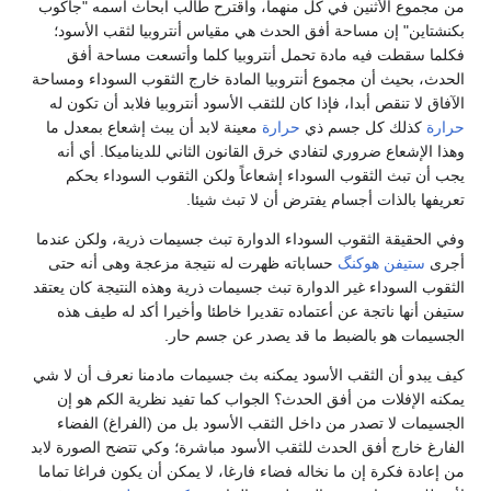
من مجموع الأثنين في كل منهما، وأقترح طالب أبحاث اسمه "جاكوب
بكنشتاين" إن مساحة أفق الحدث هي مقياس أنتروبيا لثقب الأسود؛
فكلما سقطت فيه مادة تحمل أنتروبيا كلما وأتسعت مساحة أفق
الحدث، بحيث أن مجموع أنتروبيا المادة خارج الثقوب السوداء ومساحة
الآفاق لا تنقص أبدا، فإذا كان للثقب الأسود أنتروبيا فلابد أن تكون له
حرارة
كذلك كل جسم ذي
حرارة
معينة لابد أن يبث إشعاع بمعدل ما
وهذا الإشعاع ضروري لتفادي خرق القانون الثاني للديناميكا. أي أنه
يجب أن تبث الثقوب السوداء إشعاعاً ولكن الثقوب السوداء بحكم
تعريفها بالذات أجسام يفترض أن لا تبث شيئا.
وفي الحقيقة الثقوب السوداء الدوارة تبث جسيمات ذرية، ولكن عندما
أجرى
ستيفن هوكنگ
حساباته ظهرت له نتيجة مزعجة وهى أنه حتى
الثقوب السوداء غير الدوارة تبث جسيمات ذرية وهذه النتيجة كان يعتقد
ستيفن أنها ناتجة عن أعتماده تقديرا خاطئا وأخيرا أكد له طيف هذه
الجسيمات هو بالضبط ما قد يصدر عن جسم حار.
كيف يبدو أن الثقب الأسود يمكنه بث جسيمات مادمنا نعرف أن لا شي
يمكنه الإفلات من أفق الحدث؟ الجواب كما تفيد نظرية الكم هو إن
الجسيمات لا تصدر من داخل الثقب الأسود بل من (الفراغ) الفضاء
الفارغ خارج أفق الحدث للثقب الأسود مباشرة؛ وكي تتضح الصورة لابد
من إعادة فكرة إن ما نخاله فضاء فارغا، لا يمكن أن يكون فراغا تماما