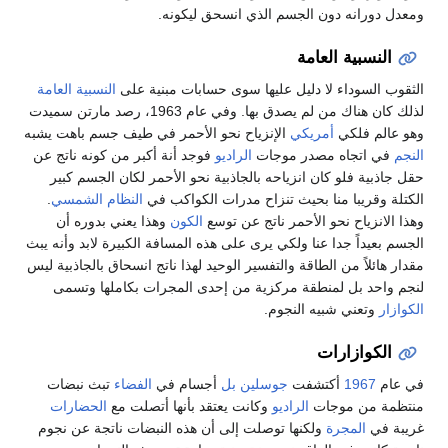
ومعدل دورانه دون الجسم الذي انسحق ليكونه.
النسبية العامة
الثقوب السوداء لا دليل عليها سوى حسابات مبنية على
النسبية العامة
لذلك كان هناك من لم يصدق بها. وفي عام 1963، رصد مارتن سميدت
وهو عالم فلكي
أمريكي
الإنزياح نحو الأحمر في طيف جسم باهت يشبه
النجم
في اتجاه مصدر موجات
الراديو
فوجد أنة أكبر من كونه ناتج عن
حقل جاذبية فلو كان انزياحه بالجاذبية نحو الأحمر لكان الجسم كبير
الكتلة وقريبا منا بحيث تنزاح مدرات الكواكب في
النظام الشمسي
.
وهذا الانزياح نحو الأحمر ناتج عن توسع
الكون
وهذا يعني بدوره أن
الجسم بعيداً جدا عنا ولكي يرى على هذه المسافة الكبيرة لابد وأنه يبث
مقدار هائلاً من الطاقة والتفسير الوحيد لهذا ناتج انسحاق بالجاذبية ليس
لنجم واحد بل لمنطقة مركزية من إحدى المجرات بكاملها وتسمى
الكوازار
وتعني شبيه النجوم.
الكوازارات
في عام
1967
أكتشفت
جوسلين بل
أجسام في
الفضاء
تبث نبضات
منتظمة من موجات
الراديو
وكانت يعتقد بأنها أتصلت مع
الحضارات
غريبة في
المجرة
ولكنها توصلت إلى أن هذه النبضات ناتجة عن نجوم