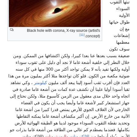
تبثها الثقوب
السوداء
الأولية
طوال حياتها
مع إن
Black hole with corona, X-ray source (artist's
إشعاعات
[11]
concept).
معظمها
سوف تكون
ضعيفة بسبب بعدها عنا بعدا كبيرا، ولكن اكتشافها من الممكن. ومن
خلال النظر إلي خلفية أشعة غاما لا نجد أي دليل على ثقوب سوداء
أولية ولكنها تفيد بأنه لا يمكن تواجد أكثر من 300 منها في كل سنه
ضوئية مكعبة من الكون. فلو كان تواجدها مثلا أكثر بمليون مرة من هذا
العدد فإن أقرب ثقب أسود إلينا يبعد ألف مليون
كيلومتر
، وكي نشاهد
ثقبا أسودا أوليا علينا أن نكشف عدة كمات من أشعة غاما صادرة في
اتجاه واحد خلال مدى معقول من الزمن كأسبوع مثلا، ولكن نحتاج إلى
جهاز استشعار كبير لأشعة غاما وأيضا يجب أن يكون في الفضاء
الخارجي لأن الغلاف الجوي للأرض يمتص قدرا كبيرا من أشعة غاما
الآتية من خارج الأرض. إن أكبر مكشاف أشعة غاما يمكنه التقاطها
وتحديد نقطة الثقوب السوداء موجود لدينا هو الطبقة الهوائية للأرض
بكاملها. فعندما يصطدم كم عالي من الطاقة من أشعة غاما بذرات جو
الأرض يـُولد أزواجا من
الإلكترونات
والبوزيترونات
(الإلكترونات