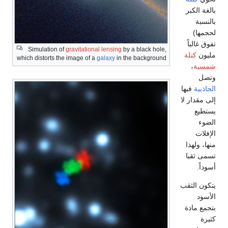
بالغة الكبر
بالنسبة
لحجمها)
تفوق غالباً
Simulation of
gravitational lensing
by a black hole,
مليون
كتلة
which distorts the image of a
galaxy
in the background
شمسية
،
وتصل
الجاذبية
فيها
إلى مقدار لا
يستطيع
الضوء
الإفلات
منها، ولهذا
تسمى ثقبا
أسوداً.
يتكون الثقب
الأسود
بتجمع مادة
كثيرة