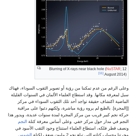
Blurring of X-rays near black hole (
NuSTAR
; 12
[11]
August 2014).
وعلى الرغم من عدم تمكننا من رؤية أو تصوير الثقوب السوداء، فهناك
سبل لمعرفة مكانها. وقد استطاع العلماء الألمان في السنوات القليلة
الماضية اكتشاف حقيقة تواجد أحد تلك الثقوب السوداء في مركز
[[المجرة]. بالطبع لم يروه رؤية مباشرة، ولكنهم دئبوا على مراقبة
حركة نجم كبير قريب من مركز المجرة لمدة سنوات عديدة، ويدور هذا
النجم في مدار حول مركز خفي. وعلى أساس معرفة كتلة
النجم
ونصف قطر فلكه، استطاع العلماء استنتاج وجود الثقب الأسود في
مجرتنا وحساب كتلته التي تبلغ نحو 2 مليون ضعف لكتلة
الشمس
.