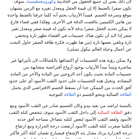
لأن ذلك يعني إن جميع الحقول من الجاذبية
وكهرومغنطيسية
، سوف
تكون صفرا بالضبط إلا إن قيمة الحقل ومعدل تغيره مع الزمن يشبهان
موقع وسرعة الجسم: فمبدأ الأرتياب يحتم أنه كلما عرفنا بالضبط واحدة
من هاتين الكميتين تناقصت الدقة في الأخرى، وهكذا ففي فضاء فارغ
لا يمكن تحديد الحقل صفرا بدقة لأنه تكون له قيمة صفر ومعدل تغير
صفر إذا لابد أن تكون هناك جسيمات في الفضاء تظهر تارة وتختفي
تارة وتلغي بعضها تارة (من هنا ظهرت فكرة طاقة الصفر حاول البحث
عن أعمال وحياة العالم نيكول تسلى).
ولا يمكن رؤية هذه الجسيمات أو اكتشافها بالكشافّات لان تأثيراتها غير
مباشرة ويتنبأ مبدأ الأرتياب بوجود أزواج أفتراضية متشابهة من
جسيمات المادة بحيث يكون أحد الزوجين من المادة والأخر من المادة
المضادة. وتخيل هذه الجسيمات على حدود الثقب الأسود أي على حدود
أفق الحدث من الممكن جدا أن يسقط الجسم الافتراضي الذي يحمل
الطاقة
السالبة وينجو الجسم ذو
الطاقة
الموجبة.
بالنسبة لراصد من بعيد يبدو وكان الجسيم صادر عن الثقب الأسود ومع
دفق
الطاقة السالبة
إلى داخل الثقب الأسود سوف تنخفض كتلة الثقب
الأسود ولفقد الثقب الأسود لبعض كتلته تتضاءل مساحة أفق حدثه
فكلما صغرت كتلة الثقب الأسود أرتفعت درجة الحرارة ومع ارتفاع
درجة الحرارة يزداد معدل بثه الإشعاع فيتسارع نقصان كتلة أكثر فأكثر