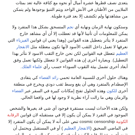
يتعدى نصف قطرها عشرة أميال أو نحوه مع كثافة عالية تعد بمئات
الملايين من الأطنان في الأنش الواحد ويتم التنبؤ بوجودها ولم يتمكن
من مشاهدتها ولم تكتشف إلا بعد فترة طويلة.
وستكون نهاية الزمان ونهاية أي
نجم
المنسحق بشكل هذا المتفرد ولا
يمكن للمعلومات أن تأتينا لأنها قد تعطلت إلا أن أي مشاهد خارج
المتفرد لا يتأثر بتعطيل هذه القوانين (وهذا يعني ان قوانين
الفيزياء
التي
نعرفها لا تعمل داخل الثقب الأسود لأنها تكون معطلة مثل
الانفجار
العظيم
تتعطل فيه القوانين لكن نحن خارج الثقب الاسود لا نتأثر بهذا
التعطيل). وبعبارة أخرى إن هذه القوانين لا تتعطل ولكنها تعمل وفق
أبعاد أخرى تشمل بيئة الثقوب السوداء حسب رأي
علماء
الفلك
.
وهناك حلول أخرى للنسبية العامة تحمي
رائد الفضاء
كي يتفادى
الإصطدام بالمتفرد وهي أن يقع وسط ثقب دودي ويخرج في منطقة
أخرى
للكون
وهذه الحلول تفتح إمكانات كبيرة في السفر عبر
الفضاء
والزمان وهي ما زالت آراء نظرية لا وجود لها في واقعنا الحالي.
ولكن هذه الأحداث ليست مستقرة فوجود أي شي قد يغيرها والشخص
الموجود في التفرد لا يمكن أن يكون إلا في مستقبله لان قوانين
الرقابة
الكونية
cosmic censorship تنص على أنه لا يمكن أن يكون المتفرد إلا
في الماضي السحيق (
الانفجار العظيم
) أو في المستقبل ويحتمل أن
تثبت أي صيغة للرقابة الكونية أنه قد يكون ممكن السفر عبر الماضي