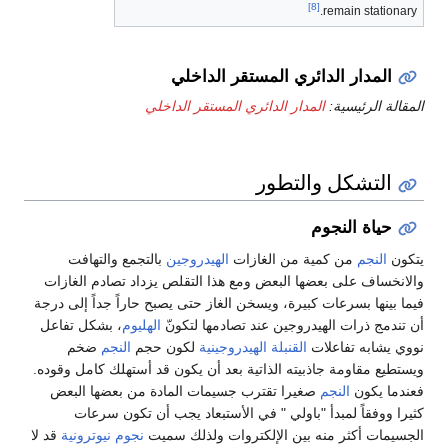
[8]
remain stationary.
المدار الدائري المستقر الداخلي
المقالة الرئيسية:
المدار الدائري المستقر الداخلي
التشكل والتطور
حياة النجوم
يتكون
النجم
من كمية من الغازات
الهيدروجين
بالتجمع والتهافت
والانخساف على بعضها البعض ومع هذا التقلص يزداد تصادم الغازات
فيما بينها بسرعات كبيرة، ويسخن الغاز حتى يصبح حاراً جداً إلى درجة
أن تندمج ذرات الهيدروجين عند تصادمها لتكونّ
الهليوم
، بشكل تفاعل
نووي يشابه تفاعلات
القنبلة الهيدروجينية
لكون حجم
النجم
ضخم
ويستطيع مقاومة جاذبيته الذاتية بعد أن يكون قد أستهلك كامل وقوده.
فعندما يكون
النجم
صغيرا تقترب جسيمات المادة من بعضها البعض
كثيرا ووفقاً لمبدأ "باولي " في الأستبعاد يجب أن تكون سرعات
الجسيمات أكثر منه بين الإلكتروات ولذلك سميت
نجوم نيوترونية
قد لا