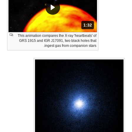
المدة: دقائق و 32 ثواني.
1:32
This animation compares the X-ray 'heartbeats' of
GRS 1915 and IGR J17091, two black holes that
ingest gas from companion stars.