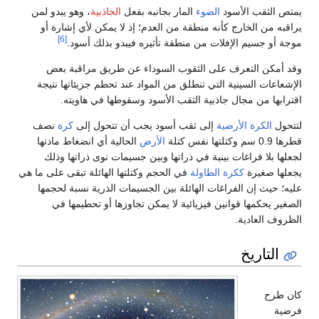
يمتص الثقب الأسود
الضوء
المار بجانبه بفعل
الجاذبية
، وهو يبدو لمن
يراقبه من الخارج كأنه منطقة من العدم؛ إذ لا يمكن لأي إشارة أو
[6]
موجة أو جسيم الإفلات من منطقة تأثيره فيبدو بذلك أسود.
وقد أمكن التعرف على الثقوب السوداء عن طريق مراقبة بعض
الإشعاعات السينية التي تنطلق من المواد عند تحطم جزيئاتها نتيجة
اقترابها من مجال جاذبية الثقب الأسود وسقوطها في هاويته.
لتتحول
الكرة الأرضية
إلى ثقب أسود يجب أن تتحول إلى
كرة
نصف
قطرها 0.9 سم وكتلتها نفس كتلة
الأرض
الحالية أي انضغاط مادتها
لجعلها بلا فراغات بينية في ذراتها وبين جسيمات نوى ذراتها وذلك
يجعلها صغيرة
ككرة الطاولة
في الحجم وكتلتها الهائلة تبقى على ما هي
عليه؛ حيث إن الفراغات الهائلة بين الجسيمات الذرية نسبة لحجمها
الصغير يحكمها قوانين فيزيائية لا يمكن تجاوزها أو تحطيمها في
الظروف العادية.
التاريخ
كان طرح
فرضية