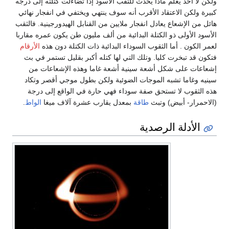
ولكن لا أحد يعلم ماذا يحدث للثقب الأسود إذا تضاءلت كتلته إلى درجه
كبيرة ولكن الاعتقاد الأقرب أنه سوف ينتهي ويختفي في انفجار نهائي
هائل من الإشعاع يعادل انفجار ملايين من القنابل الهيدورجينية. فالثقب
الأسود الأولى ذو الكتلة البدائية من ألف مليون طن يكون عمره مقاربا
لعمر الكون . أما الثقوب السوداء البدائية ذات الكتلة دون هذه
الأرقام
فتكون قد تبخرت كليا. وتلك التي لها كتله أكبر بقليل تستمر في بث
إشعاعات على شكل أشعة سينية أشعة غاما وهذه الإشعاعات من
سينيه وغاما تشبه الموجات الضوئية ولكن بطول موجي أقصر وتكاد
هذه الثقوب لا تستحق صفة سوداء فهي حارة في الواقع إلى درجة
(الاحمرار- أبيض) وتبث
طاقة
بمعدل يقارب عشرة آلاف ميغا
الواط
.
الأدلة الرصدية