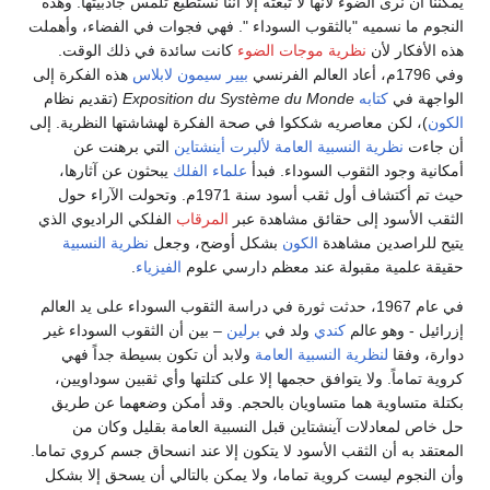
يمكننا أن نرى الضوء لأنها لا تبعثه إلا أننا نستطيع تلمس جاذبيتها. وهذه
النجوم ما نسميه "بالثقوب السوداء ". فهي فجوات في الفضاء، وأهملت
هذه الأفكار لأن
نظرية موجات الضوء
كانت سائدة في ذلك الوقت.
وفي 1796م، أعاد العالم الفرنسي
بيير سيمون لابلاس
هذه الفكرة إلى
الواجهة في
كتابه
Exposition du Système du Monde
(تقديم نظام
الكون
)، لكن معاصريه شككوا في صحة الفكرة لهشاشتها النظرية. إلى
أن جاءت
نظرية النسبية العامة
لألبرت أينشتاين
التي برهنت عن
أمكانية وجود الثقوب السوداء. فبدأ
علماء
الفلك
يبحثون عن آثارها،
حيث تم أكتشاف أول ثقب أسود سنة 1971م. وتحولت الآراء حول
الثقب الأسود إلى حقائق مشاهدة عبر
المرقاب
الفلكي الراديوي الذي
يتيح للراصدين مشاهدة
الكون
بشكل أوضح، وجعل
نظرية النسبية
حقيقة علمية مقبولة عند معظم دارسي علوم
الفيزياء
.
في عام 1967، حدثت ثورة في دراسة الثقوب السوداء على يد العالم
إزرائيل - وهو عالم
كندي
ولد في
برلين
– بين أن الثقوب السوداء غير
دوارة، وفقا
لنظرية النسبية العامة
ولابد أن تكون بسيطة جداً فهي
كروية تماماً. ولا يتوافق حجمها إلا على كتلتها وأي ثقبين سوداويين،
بكتلة متساوية هما متساويان بالحجم. وقد أمكن وضعهما عن طريق
حل خاص لمعادلات آينشتاين قبل النسبية العامة بقليل وكان من
المعتقد به أن الثقب الأسود لا يتكون إلا عند انسحاق جسم كروي تماما.
وأن النجوم ليست كروية تماما، ولا يمكن بالتالي أن يسحق إلا بشكل