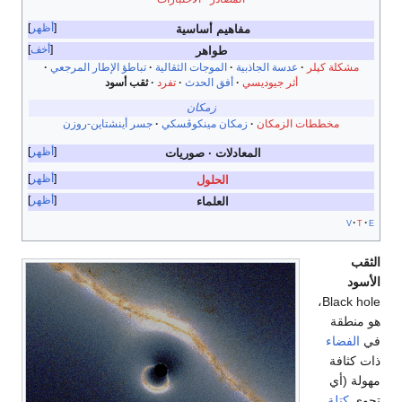
أظهر
مفاهيم أساسية
أخف
طواهر
مشكلة كپلر
عدسة الجاذبية
الموجات الثقالية
تباطؤ الإطار المرجعي
أثر جيوديسي
أفق الحدث
تفرد
ثقب أسود
زمكان
مخططات الزمكان
زمكان مينكوڤسكي
جسر أينشتاين-روزن
أظهر
المعادلات
صوريات
أظهر
الحلول
أظهر
العلماء
v
t
e
الثقب
الأسود
Black hole،
هو منطقة
في
الفضاء
ذات كثافة
مهولة (أي
تحوي
كتلة