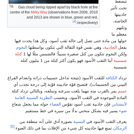
تنضغط
Gas cloud being ripped apart by black hole at the
تحت تأثير
centre of the
Milky Way
(observations from 2006, 2010
جاذبيتها
and 2013 are shown in blue, green and red,
الخاصة،
[4]
respectively).
وتلتهم
معظم ما
حولها من مادة حتى تصل إلى حالة ثقب أسود، وكل هذا يحدث فيها
بفعل
الجاذبية
، وهي نفس قوة الثقالة التي تتكون بواسطتها
النجوم
ولكن النجوم تتكون من كتل صغيرة نسبياً؛ فالشمس مثلًا لها 1
كتلة
شمسية
أما الثقب الأسود فهو يكون أكثر كتلة من 1 مليون كتلة
شمسية.
تزداد
الكثافة
للثقب الأسود (نتيجة تداخل جسيمات ذراته وانعدام الفراغ
البيني بين الجسيمات)، فتصبح قوّة جاذبيته قوّية إلى درجة تجذب أي
جسم
يمر بالقرب منه مهما بلغت سرعته وتبتلعه، وبالتالي تزداد كتلة
المادة الموجودة في الثقب الأسود، وبحسب
النظرية النسبية العامة
لأينشتاين
فإن جاذبية ثقب أسود تقوّس
الفضاء
حوله مما يجعل شعاع
ضوء
يسير فيه بشكل منحني بدلًا من سيره في خط مستقيم.
يعرف الثقب الأسود في
النسبية
بصورة أدق على أنه منطقة من
[5]
الزمكان
تمنع فيها جاذبيته كل شيء من الإفلات بما في ذلك الضوء.