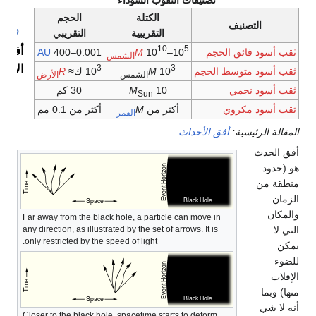
تصنيفات الثقوب السوداء
الكتلة
الحجم
التصنيف
التقريبية
التقريبي
10
5
أفق
ثقب أسود فائق الحجم
10
–10
M
0.001–400
AU
الشمس
الأحد
3
3
ثقب أسود متوسط الحجم
10
M
10
ك≈
R
الشمس
الأرض
ثقب أسود نجمي
10
M
30 كم
Sun
ثقب أسود مكروي
أكثر من
M
أكثر من 0.1 مم
القمر
المقالة الرئيسية:
أفق الأحداث
أفق الحدث
هو (حدود
منطقة من
الزمان
والمكان
Far away from the black hole, a particle can move in
التي لا
any direction, as illustrated by the set of arrows. It is
only restricted by the speed of light.
يمكن
للضوء
الإفلات
منها) وبما
أنه لا شي
Closer to the black hole, spacetime starts to deform.