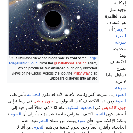
إمكانية
وجود مثل
هذه الظاهرة
هو اكتشاف
"
رومر
" أن
للضوء
سرعة
محدودة
وهذا
Simulated view of a black hole in front of the
Large
الاكتشاف
Magellanic Cloud
. Note the
gravitational lensing
effect,
يطرح
which produces two enlarged but highly distorted
views of the Cloud. Across the top, the
Milky Way
disk
تساؤل لماذا
appears distorted into an arc.
لا تزيد
سرعة
الضوء
إلى سرعة أكبر وكانت الأجابة: لأنه قد تكون
للجاذبية
تأثير على
الضوء
ومن هذا الاكتشاف كتب الجيولوجي "
جون ميشل
في رسالة إلى
جون كاڤنديش
في
الجمعية الملكية
، عام 1783م، مقالاً أشار فيه إلى
أنه قد يكون
للنجم
الكثيف المتراص جاذبية شديدة جداً، إلى أن
الضوء
لا
يمكنهُ الإفلات منها. فأي
ضوء
ينبعث من سطح
النجم
تعيده هذه
الجاذبية، وأقترح أيضاً وجود نجوم عديدة من هذه
النجوم
، مع أننا لا