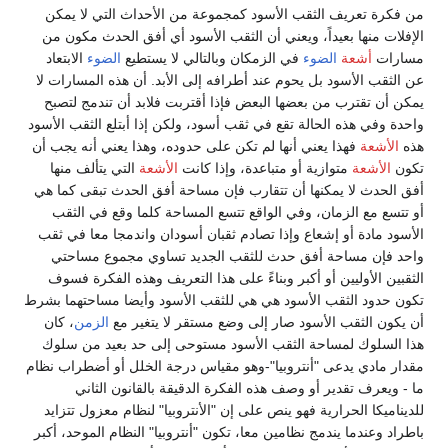
من فكرة تعريف الثقب الأسود كمجموعة من الأحداث التي لا يمكن
الإفلات منها بعيداً، ويعني أن الثقب الأسود أي أفق الحدث مكون من
مسارات
أشعة
الضوء
في الزمكان وبالتالي لا يستطيع
الضوء
الابتعاد
عن الثقب الأسود بل يحوم عند أطرافه إلى الأبد. أن هذه المسارات لا
يمكن أن تقترب من بعضها البعض فإذا أقتربت فلابد أن تندمج لتصبح
واحدة وفي هذه الحالة تقع في ثقب أسود، ولكن إذا أبتلع الثقب الأسود
هذه
الأشعة
فهذا يعني أنها لم تكن على حدوده، وهذا يعني أنه يجب أن
تكون
الأشعة
متوازية أو متباعدة، وإذا كانت
الأشعة
التي يتألف منها
أفق الحدث لا يمكنها أن تتقارب فإن مساحة أفق الحدث تبقى كما هي
أو تتسع مع الزمان، وفي الواقع تتسع المساحة كلما وقع في الثقب
الأسود مادة أو إشعاع وإذا تصادم ثقبان أسودان واندمجا معا في ثقب
واحد فإن مساحة أفق حدث للثقب الجديد تساوي مجموع مساحتي
الثقبين الأوليين أو أكبر وبناءً على هذا التعريف وهذه الفكرة فسوف
تكون حدود الثقب الأسود هي هي للثقب الأسود وأيضا مساحتهما بشرط
أن يكون الثقب الأسود صار إلى وضع مستقر لا يتغير مع
الزمن
، كان
هذا السلوك لمساحة الثقب الأسود مستوحى إلى حد بعيد من سلوك
مقدار مادي يدعى "أنتروبيا"-وهو مقياس درجة الخلل أو أضطراب نظام
ما - ويعرف تقدير أو وصف هذه الفكرة الدقيقة بالقانون الثاني
للديناميكا الحرارية فهو ينص على إن "الأنتروبيا" لنظام معزول تتزايد
باطراد وعندما يندمج نظامين معا، تكون "أنتروبيا" النظام الموحد، أكبر