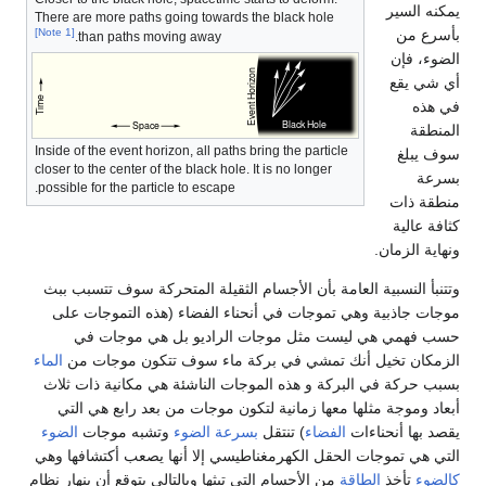
يمكنه السير
There are more paths going towards the black hole
بأسرع من
[Note 1]
than paths moving away.
الضوء، فإن
أي شي يقع
في هذه
المنطقة
Inside of the event horizon, all paths bring the particle
سوف يبلغ
closer to the center of the black hole. It is no longer
بسرعة
possible for the particle to escape.
منطقة ذات
كثافة عالية
ونهاية الزمان.
وتتنبأ النسبية العامة بأن الأجسام الثقيلة المتحركة سوف تتسبب ببث
موجات جاذبية وهي تموجات في أنحناء الفضاء (هذه التموجات على
حسب فهمي هي ليست مثل موجات الراديو بل هي موجات في
الزمكان تخيل أنك تمشي في بركة ماء سوف تتكون موجات من
الماء
بسبب حركة في البركة و هذه الموجات الناشئة هي مكانية ذات ثلاث
أبعاد وموجة مثلها معها زمانية لتكون موجات من بعد رابع هي التي
يقصد بها أنحناءات
الفضاء
) تنتقل
بسرعة الضوء
وتشبه موجات
الضوء
التي هي تموجات الحقل الكهرمغناطيسي إلا أنها يصعب أكتشافها وهي
كالضوء
تأخذ
الطاقة
من الأجسام التي تبثها وبالتالي يتوقع أن ينهار نظام