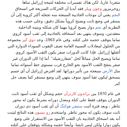
متفردا عاريا، لكن هتاك تفسيرات مختلفة لنتيجة إزرائيل تبناها
روجربيزور
وجون ويلر
فقد أبديا أن الحركات السريعة في انسحاق
النجم
يعني أن موجات الجاذبية المنبعثة منه تجعله أكثر كروية إلى أن
يستقر في وضع ثابت ويصبح كروياً بشكل دقيق، وعلى حسب هذه
النظرية أي
نجم
دوار يصبح كرويا مهما كان شكله وبنيته الداخلية
معقدتين، وسوف ينتهي بعد أنسحاقه بالجاذبية إلى ثقب أسود كروي
تماما يتوقف حجمه على كتلته. وفي عام 1963، وجد
دوي كير
مجموعة
من الحلول لمعادلات النسبية العامة تصف الثقوب السوداء الدوارة التي
أغفلها إزرائيل. فإذا كانت الدورات صفر يكون الثقب الأسود كروي
تماما ويصبح الحل مماثلاً لحل "شفارزشيلد". أما إذا كان الدوران غير
صفر ينتفخ الثقب الأسود نحو الخارج قرب مستوى خط أستوائه تماما
مثل
الأرض
منبعجة من تأثير دورانها. لقد أفترض إزرائيل أن أي جسم
ينسحق ليكون ثقبا أسود سوف ينتهي إلى وضع مستقر كما يصف حل
كير.
في عام 1970 بين
براندون كارترأن
حجم وشكل أي ثقب أسود ثابت
الدوران يتوقف فقط على كتلة ومعدل دورانه بشرط يكون له محور
تناظر ، وبعد فترة أثبت
ستيفن هوكنگ
أن أي ثقب أسود ذى دوران
ثابت سوف يكون له محور تناظر. واستخدم
رو بنسون
هذه النتائج ليثبت
أنه بعد انسحاق الجاذبية بان الثقب الأسود من الاستقرار على وضع
يكون دوارا ولكن ليس نابضا، وأيضاً حجمه وشكله يتوقفان على كتلته