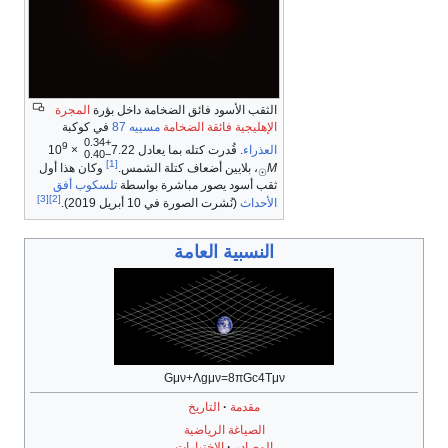
الثقب الأسود فائق الضخامة داخل بؤرة
المجرة
الإهليجية
فائقة الضخامة
مسييه 87
في كوكبة
+0.34
9
العذراء
. قُدرت كتله بما يعادل
7.22
×
10
−0.40
[1]
M
، بلايين أضعاف كتلة الشمس.
وكان هذا أول
☉
ثقب أسود يصور مباشرة بواسطة
تلسكوب أفق
[3]
[2]
الأحداث
(نُشرت الصورة في 10 أبريل 2019).
النسبية العامة
G
μ
ν
+
Λ
g
μ
ν
=
8
π
G
c
4
T
μ
ν
مقدمة
التاريخ
الصياغة الرياضية
المصادر
الاختبارات