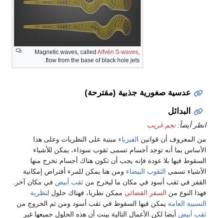
Magnetic waves, called
Alfvén S-waves
,
flow from the base of black hole jets.
عدسية صغورية جذبية (مقترحة)
البدائل
انظر أيضاً:
نجم غريب
من المعروف أن قوانين
الفيزياء
مبنية على النظريات وعلى هذا
الأساس بما أنه توجد أجسام تسمى ثقوب سوداء، يمكن للأشياء
السقوط فيها بلا عودة فإنه يجب أن تكون هناك أجسام تخرج منها
الأشياء تسمى
الثقوب البيضاء
ومن هنا يمكن للمرء أفتراض إمكانية
القفز في ثقب أسود في مكان ما ليخرج من
ثقب أبيض
في مكان آخر.
فهذا النوع من
السفر الفضائي
ممكن نظريا، فهناك حلول
لنظرية
النسبية العامة
يمكن فيها السقوط في ثقب أسود ومن ثم الخروج من
ثقب أبيض
أيضا لكن الأعمال التالية بينت أن هذه الحلول جميعها غير