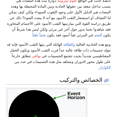
نابضة كانت في الواقع
نجوم نيترونية
دوارة تبث هذه النبضات هي
بسبب تداخل معقد بين حقولها الجاذبة وبين المادة المحيطة بها وهذه
النبضات هي الدليل الأول على وجود الثقوب السوداء ولكن كيف يمكن
لنا اكتشاف أو استشعار الثقب الأسود مع أنه لا يبعث الضوء؟ ذلك عن
طريق دراسة القوة التي يمارسها الثقب الأسود على الأجسام المجاورة
فقد شاهدوا نجما يدور حول آخر غير مرئي ولكن ليس هذا شرطً أن
يكون
النجم
غير المرئي ثقباً أسود فقد يكون
نجماً باهتاً
.
ومع هذه الجاذبية العالية
والطاقة
الهائلة التي يبثها الثقب الأسود فإنه قد
تتولد جسيمات ذات طاقة عالية جداً قرب الثقب الأسود ويكون الحقل
المغناطيسي شديداً بحيث تتجمع الجسيمات في
نوافير
تنطلق خارجاً
على طول محور الدوران ونشاهد مثل هذه الجسيمات في عدد من
الكوازار
.
الخصائص والتركيب