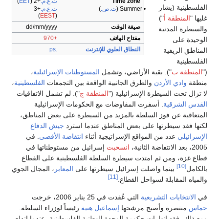
Time zone
ت.ع.م.
+2
(
EET
)
الفلسطينية (يشار
• Summer (
ت.ص.
)
ت.ع.م.
+3
)
EEST
(
غليها "
المنطقة أ
")
صيغة الوقت
dd/mm/yyyy
والسيطرة المدنية
مفتاح الهاتف
+970
الوحيدة على
النطاق العلوي للإنترنت
.ps
المناطق الريفية
الفلسطينية
("
المنطقة ب
"). بقية الأراضي، وتشمل
المستوطنات الإسرائيلية
،
منطقة
وادي الأردن
والطرق الجانبية الواقعة بين التجمعات
الفلسطينية
،
لا تزال تحت السيطرة الإسرائيلية ("
المنطقة ج
"). لم تشمل الاتفاقيات
القدس الشرقية
. أسفرت المفاوضات مع الحكومات الإسرائيلية
المتعاقبة عن فوز السلطة بالمزيد من السيطرة على بعض المناطق،
لكنها فقد سيطرتها على بعض المناطق عندما استرد
جيش الدفاع
الإسرائيلي
عدد من المواقع الإسراتيجية أثناء
انتفاضة الأقصى
. في
2005، بعد الانتفاضة الثانية،
انسحبت
إسرائيل من مستوطناتها في
قطاع غزة، ومن ثم امتدت سيطرة السلطة الفلسطينية على القطاع
[10]
بالكامل
بينما واصلت إسرائيل سيطرتها على
المعابر
، المجال الجوي
[11]
والمياه المقابلة لسواحل القطاع.
في
الانتخابات التشريعية
التي عُقدت في 25 يناير 2006، خرجت
حماس
منتصرة وأصبح مرشحها
إسماعيل هنية
رئيساً لوزراء السلطة.
ومع ذلك، فقد انهارات حكومة الوحدة الوطنية الفلسطينية، عندما اندلع