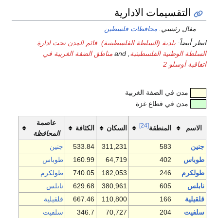
التقسيمات الادارية
مقال رئيسي:
محافظات فلسطين
انظر أيضاً:
بلدية (السلطة الفلسطينية)
,
قائم المدن تحت ادارة
السلطة الوطنية الفلسطينية
, and
مناطق الضفة الغربية في
اتفاقية أوسلو 2
مدن في الضفة الغربية
مدن في قطاع غزة
عاصمة
[24]
الاسم
المنطقة
السكان
الكثافة
المحافظة
جنين
583
311,231
533.84
جنين
طوباس
402
64,719
160.99
طوباس
طولكرم
246
182,053
740.05
طولكرم
نابلس
605
380,961
629.68
نابلس
قلقيلية
166
110,800
667.46
قلقيلية
سلفيت
204
70,727
346.7
سلفيت