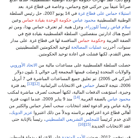
صراعاً عنيفاً بين حركتي فتح وحماس، وخاصة في قطاع غزة. بعد
استيلاء حماس على قطاع غزة
في 14 يونيو 2007، حل رئيس السلطة
الوطنية الفلسطينية
محمود عباس
حكومة الوحدة بقيادة حماس
وعين
سلام فياض
رئيساً للوزراء
، وعزل هنية. لم تعترف حماس بهذا، ومن ثم
أصبح هناك ادارتين منفصلتين- السلطة الفلسطينية بقيادة فتح في
الضفة الغربية
وحكومة حماس
المنافسة لها في قطاع غزة. على مدار
سنوات، أحرزت
عمليات المصالحة
لتوحيد الحكومتين الفلسطينيتين
بعض التقدم، لكنها فشلت في اعادة توحيد الحكومتين.
حصلت السلطة الفلسطينية على مساعدات مالية من
الاتحاد الأوروپي
والولايات المتحدة (وصلت قيمتها المجمعة إلى حوالي 1 بليون دولار
أمركي في 2005). تم تعليق جميع المساعدات المباشرة في 7 أبريل
[13]
[12]
2006، نتيجة لانتصار
حماس
في الانتخابات البرلمانية.
بعد فترة
وجيزة، استؤنفت الدفعات المالية، لكنها أصبحت تُصرف مباشرة لمكتب
[14]
محمود عباس
بالضفة الغربية.
منذ 9 يناير 2009، عندما انتهت فترة
ولاية عباس وتم الدعوة لعقد انتخابات، سحب أنصار حماس والكثير من
أهالي قطاع غزة اعترافهم برئاسته وبدلاً من ذلك اعتبروا
عزيز الدويك
،
الذي خدم كرئيساً
للمجلس التشريعي الفلسطيني
، رئيساً بالإنابة حتى
[16]
[15]
عقد الانتخابات الجديدة.
في نوفمبر 2012، صوتت
الأمم المتحدة
على الاعتراف بدولة فلسطين