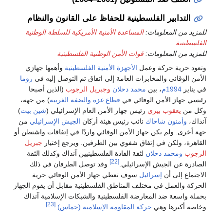
التدابير الفلسطينية للحفاظ على القانون والنظام
للمزيد من المعلومات:
المساعدة الأمنية الأمريكية للسلطة الوطنية
الفلسطينية
للمزيد من المعلومات:
قوات الأمن الوطنية الفلسطينية
وتعود حرية حركة وعمل
الأجهزة الأمنية الفلسطينية
وأهمها جهازي
الأمن الوقائي والمخابرات العامة إلى اتفاق تم التوصل إليه في
روما
في يناير
1994م
، بين
محمد دحلان
وجبريل الرجوب
(الذين أصبحا
رئيسي جهاز الأمن الوقائي في
قطاع غزة
والضفة الغربية
) من جهة،
وكل من
يعقوب بيري
رئيس جهاز الأمن العام الإسرائيلي (
شين بيت
)
آنذاك،
وأمنون شاحاك
نائب رئيس هيئة أركان
الجيش الإسرائيلي
من
جهة أخرى. ولم يكن جهاز الأمن الوقائي واردًا في إتفاقات واشنطن أو
القاهرة، ولكن في إتفاق شفوي بين الطرفين. ويرجع إختيار
جبريل
الرجوب
ومحمد دحلان
لثقة القادة الفلسطينيين آنذاك وكذلك الثقة
[22]
الصادرة عن الجيش الإسرائيلي.
وقد توصل الطرفان في ذلك
الاجتماع إلى أن
إسرائيل
سوف تعطي جهاز الأمن الوقائي حرية
الحركة والعمل في مختلف المناطق الفلسطينية مقابل أن يقوم الجهاز
بحملة واسعة ضد المعارضة الفلسطينية والشبكات الإسلامية آنذاك
[23]
وخاصة أكبرها وهي
حركة المقاومة الإسلامية (حماس)
.