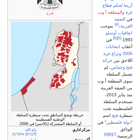
أريحا
لحكم
قطاع
غزة
والمنطقة أ وب
الدرع
في
الضفة
[4]
الغربية
،
بموجب
اتفاقيات أوسلو
[6]
[5]
1993.
في
أعقاب
انتخابات
2006
ونزاع غزة
اللاحق بين
حركة
فتح
وحماس
، لم
تشمل السلطة
سوى المنطقة أ وب
من الضفة الغربية.
منذ يناير 2013،
تستخدم السلطة
الفلسطينية تحت
خريطة توضح المناطق تحت سيطرة السلطة
سيطرة
فتح
اسم
الوطنية الفسطينية
"
دولة فلسطين
" في
أو السلطة المشتركة (بالأحمر) في 2006.
الوثائق
مركز اداري
رام الله
31°54′N
35°12′E
[9]
[8]
[7]
الرسمية.
أكبر مدينة
غزة