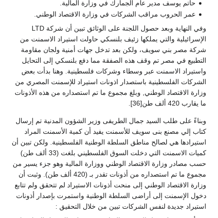
حاتم يوسف مدير عام الجمارك في وزارة المالية.
عمر الحروب مراقب الشركات في وزارة الاقتصاد الوطني.
وفي النهاية وبعد حصول اللجنة على الوثائق تبين أن شركة LTD
الإسرائيلية والتي يملكها زئيف بلنسكي حاولت استيراد الاسمنت من
شركة مصر بني سويف، ولكن بعد تدخل جهات أمنية ولجان مقاومة
التطبيع في مصر تم وقف هذه الصفقة مما دفع بلنسكي إلى التحايل
واستيراد الاسمنت عبر وسطاء وشركات فلسطينية. وهنا بدأت بعض
الشركات الفلسطينية باستصدار اذونات استيراد للإسمنت المصري من
وزارة الاقتصاد الوطني, وبلغ مجموع ما تم استصداره من هذه الأذونات
ما يقارب 420 ألف طن[36].
وبناءً على طلب السيد جمال الطريفى وزير الشؤون المدنية تم إرسال
كتاب إلي مصنع بنى سويف للأسمنت يفيد أن كمية الأسمنت المراد
استيرادها هي لصالح مناطق السلطة الوطنية الفلسطينية. ولكن تبين أن
كميات الاسمنت التي دخلت السوق الفلسطيني بلغت (33 ألف طن)
حسب مصادر وزارة الاقتصاد الوطني ووزارة المالية وهو جزء يسير من
مجموع ما تم استصداره من أذونات تقدر بـ (420 ألف طن). وثبت أن
وزارة الاقتصاد الوطني إلى منحت أذونات الاستيراد لم تتحقق ولم تتابع
دخول الإسمنت إلى أراضى السلطة الوطنية واستمرت بإصدار أذونات
استيراد جديدة لنفس الشركات تبين من خلال التحقيق :