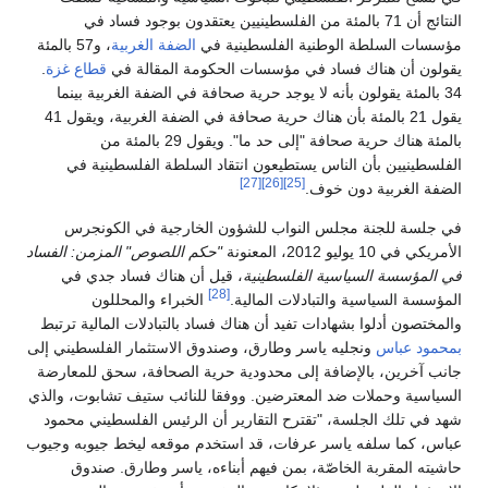
النتائج أن 71 بالمئة من الفلسطينيين يعتقدون بوجود فساد في
مؤسسات السلطة الوطنية الفلسطينية في
الضفة الغربية
، و57 بالمئة
يقولون أن هناك فساد في مؤسسات الحكومة المقالة في
قطاع غزة
.
34 بالمئة يقولون بأنه لا يوجد حرية صحافة في الضفة الغربية بينما
يقول 21 بالمئة بأن هناك حرية صحافة في الضفة الغربية، ويقول 41
بالمئة هناك حرية صحافة "إلى حد ما". ويقول 29 بالمئة من
الفلسطينيين بأن الناس يستطيعون انتقاد السلطة الفلسطينية في
[27]
[26]
[25]
الضفة الغربية دون خوف.
في جلسة للجنة مجلس النواب للشؤون الخارجية في الكونجرس
الأمريكي في 10 يوليو 2012، المعنونة
"حكم اللصوص" المزمن: الفساد
في المؤسسة السياسية الفلسطينية
، قيل أن هناك فساد جدي في
[28]
المؤسسة السياسية والتبادلات المالية.
الخبراء والمحللون
والمختصون أدلوا بشهادات تفيد أن هناك فساد بالتبادلات المالية ترتبط
بمحمود عباس
ونجليه ياسر وطارق، وصندوق الاستثمار الفلسطيني إلى
جانب آخرين، بالإضافة إلى محدودية حرية الصحافة، سحق للمعارضة
السياسية وحملات ضد المعترضين. ووفقا للنائب ستيف تشابوت، والذي
شهد في تلك الجلسة، "تقترح التقارير أن الرئيس الفلسطيني محمود
عباس، كما سلفه ياسر عرفات، قد استخدم موقعه ليخط جيوبه وجيوب
حاشيته المقربة الخاصّة، بمن فيهم أبناءه، ياسر وطارق. صندوق