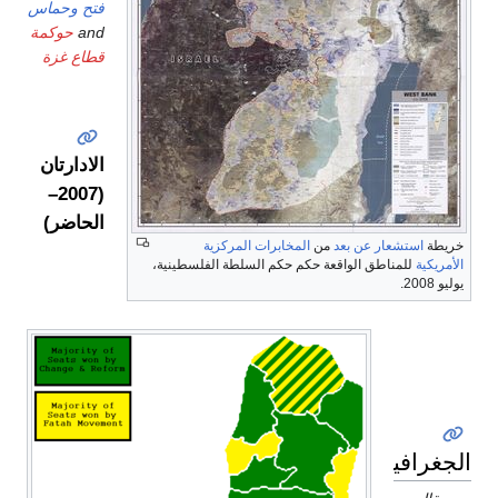
فتح وحماس
and
حوكمة
قطاع غزة
الادارتان
(2007–
الحاضر)
خريطة
استشعار عن بعد
من
المخابرات المركزية
الأمريكية
للمناطق الواقعة حكم حكم السلطة الفلسطينية،
يوليو 2008.
تغيير
الاسم
في
2013
الجغرافيا