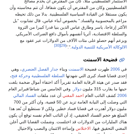
الاستثمار الفلسطيني مثلا، كان من المفترض أن يخدم مصالح
الفلسطينيين وكان من المفترض أن يكون شفافا، أن تتم محاسبته وأن
يكون مستقلا عن القيادة السياسية الفلسطينية. بدلا من ذلك تحيطه
مزاعم بالمحسوبية والفساد." بخصوص أبناء عباس، قال تشابوت "بل
الأكثر إزعاجا، ياسر وطارق عباس الذين بنيا قدرا كبيرا من الثروة
والسلطة الاقتصادية، أثريا أنفسهم بأموال دافع الضرائب الأمريكي.
ويزعم أنهم حصلو على مئات الآلاف من الدولارات عبر عقود مع
[30]
[29]
الالوكالة الأمريكية للتنمية الدولية
."."
فضيحة الاسمنت
في
2006
ظهرت فضيحة
الاسمنت
وبناء
جدار الفصل العنصري
، وهي
إحدى قضايا فساد كبرى التي شهدتها
السلطة الفلسطينية
وحركة فتح
،
فقد صدر عن هيئة الرقابة العامة تقريراً أكد اختفاء أموال ضخمة بلغت
حينها ما يقارب 315 مليون
دولار
. وفي الخامس من شباط/فبراير العام
2006
كشف النائب العام
احمد المغني
أن عدد ملفات
الفساد المالي
التي وصلت إلى النيابة العامة تزيد عن 50 قضية، وان أكثر من 700
مليون دولار أهدرت في قضايا فساد خطير. ولكن لا نستطيع أن نُعد هذا
المبلغ هو حجم الفساد الحقيقي، إذ أن النائب العام نفسه توقع أن يكون
هناك المليارات من الدولارات قد اختلست. وشملت القضايا التي أعلن
المغني التحقيق فيها،
الاختلاس
وإساءة الائتمان والنصب والاحتيال