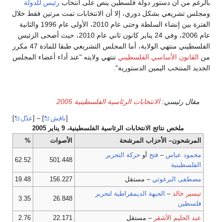
بالرغم من أن دستور دولة فلسطين ينص على انتخاب
رئيس للدولة
ومجلس تشريعي بشكل دوري، إلا أن الانتخابات تمت مرتين فقط خلال
الفترة بين إنشاء السلطة وحتى عام 2010، الأولى عام 1996 والثانية
عام 2006، وفي 24 يناير كانون ثاني عام 2010، حيث أضحى الرئيس
الفلسطيني منتهي الولاية، أما المجلس التشريعي طبقا للمادة 47 مكرر
من
القانون الأساسي الفلسطيني
تنتهي ولايته "عند أداء أعضاء المجلس
الجديد المنتخب اليمين الدستورية".
مقال رئيسي:
الانتخابات الرئاسية الفلسطينية 2005
[
ناقش
] – [
عدّل
]
ملخص نتائج الانتخابات الرئاسية الفلسطينية، 9 يناير 2005
المرشحون– الأحزاب المرشحة
الأصوات
%
محمود عباس
–
فتح
أو
حركة التحرير
62.52
501.448
الفلسطينية
مصطفى البرغوثي
– مستقل
156.227
19.48
تيسير خالد
–
الجبهة الديمقراطية لتحرير
3.35
26.848
فلسطين
عبد الحليم الأشقر
– مستقل
22.171
2.76