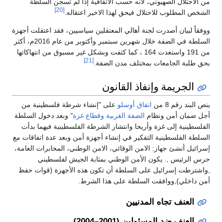
من الاحتلال الصهيوني، لأنه حسب الاتفاقية إذا لم تسجن السلطة
[20]
الشخص المطلوب للاحتلال فيحق لهذا الاخير اعتقاله.
ووفقاً لبيان أصدرت لجنة أهالي المعتقلين سياسيين، فقد اعتقلت أجهزة
السلطة في الضفة خلال شهرين سبتمبر وأكتوبر من عام 2016م، أكثر
من 191 واستعدت 164 ، كما كثفت وبشكل غير مسبوق من انتهاكاتها
[21]
بحق طلبة الجامعات بمختلف مدن الضفة.
الجريمة وإنفاذ القانون
ينص البند رقم 8 من
اتفاق أوسلو
على "إنشاء شرطة فلسطينية من
أجل ضمان أمن ونظام
الضفة الغربية
وقطاع غزة
" وبعد دخول السلطة
الفلسطينية إلى غزة وأريحا وانتشار الشرطة الفلسطينية فيهما بدأت
السلطة الفلسطينية التفكير في إنشاء أجهزة أمن وبعد عدة اتفاقات مع
إسرائيل أنشئ جهاز: الامن الوقائي، الامن الوطني، المخابرات العامة،
حرس الرئيس ,. يكون الأمن الوطني بمثابة الجيش لفلسطيني
,واشترطت إسرائيل على السلطة أن تكون هذه الأجهزة (قوات حفظ
أمن داخلي),ووافقت السلطة على هذا الشرط.
العنف تجاه المدنيين
العنف ضد المسئولين (2001–2004)