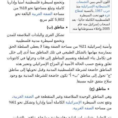
اللون البني يبين
التجمعات
وتخضع لسيطرة فلسطينية أمنيا وإداريا
الاستيطانية الإسرائيلية
منذ
كاملة وتبلغ مساحتها نحو 18% من
حرب 1967
. بالنسبة
لقطاع
مساحة
الضفة الغربية
البالغة نحو
غزة
فهو تحت السيطرة
5,802 كلم مربع.
الفلسطينية الكاملة حاليا - بعد
انسحاب إسرائيل منه عام
مناطق (ب)
2005 وإخلاء مستوطناتها منه.
تشكل القرى والبلدات الملاصقة للمدن
وتخضع لسيطرة مدنية فلسطينية
وأمنية إسرائيلية 21% من مساحة الضفة وهذا لا يعطي السلطة الحق
بممارسة مهامها بالشكل الطبيعي في تلك المناطق مما أدى إلى خلل
في تكامل بناء السلطة وتقسيم المناطق إلى فئات وعزلها في كانتونات
تغلق وتفتح حسب الحالة الأمنية أو المزاج الإسرائيلي وتعتبر هذه
المناطق خاضعة لشرطة الفلسطينية المدنية وقبل تحويلها إلى مناطق
"ج" تحول إلى مناطق "ب+ أ" تكون خاضعة للشرطة المدنية مع وجود
سلاح متفق عليه مسبقا.
مناطق (ج)
وهي المناطق الوحيدة المتلاصقة وغير المتقطعة في
الضفة الغربية
،
وتقع تحت السيطرة
الإسرائيلية
الكاملة أمنيا وإداريا وتشكل نحو 61%
من مساحة
الضفة الغربية
.
يتم التعامل بقوانين إسرائيلية وفلسطينية مما خلق تناقض بالقوانين