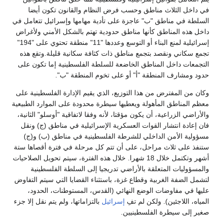
في داخل الثلاث مناطق وحسب فرض النظام والقانون تكون أيضا
السلطة في مناطق "ب" عاجزة على تأدية مهامها وإسرائيل تتعامل في
داخل هذه المناطق كأنها مناطق حدودية تهتم بالشكل الأمني ولأغراض
إسرائيلية لمنع البناء أو التوسع وعددها "11" منطقة تحتوي على "194"
تجمع سكاني ونقصد بتجمع مناطق ذات كثافة سكانية قليلة.وتقع هذه
التجمعات داخل المناطق الخاضعة للسلطة الفلسطينية إما تكون على
حدود ومشارف المنطقة "أ" أو على تخوم المنطقة "ب".
وكان من المفترض من هذا التوزيع، الذي يقيم الإدارة الفلسطينية على
معظم المناطق المأهولة ويعطيها سيطرة محدودة على الموارد الطبيعية
والأراضي الزراعية، أن يكون مؤقتا، لأنه وفقا لاتفاقية "أوسلو" الثانية،
فان إعادة انتشار القوات العسكرية الإسرائيلية في مناطق (ج) ونقل
مسؤولية الأمن الداخلي للشرطة الفلسطينية في مناطق (ب) و(ج)
ستنفذ على ثلاث مراحل، على أن تتم كل مرحلة في فترة أقصاها ستة
أشهر وتكتمل خلال 18 شهرا. خلال هذه الفترة، سيتم تحويل الصلاحيات
والمسؤوليات المتعلقة بالأراضي تدريجيا إلى السلطة الفلسطينية
لتشمل الضفة الغربية وقطاع غزة، باستثناء القضايا التي سيتم التفاوض
عليها في مفاوضات الوضع النهائي (القدس، المستوطنات، الحدود،
المياه، اللاجئين). ولكن لم تفِ
إسرائيل
بالتزاماتها، ولم يتم نقل إلا جزء
صغير إلى سيطرة الفلسطينيين.