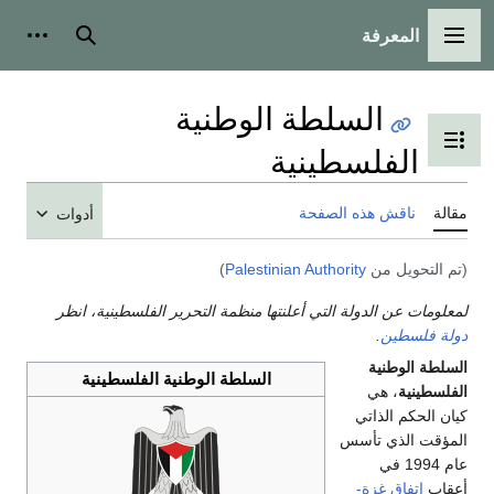
المعرفة
القائمة الرئيسية
بحث
أدوات
السلطة الوطنية
تبديل عرض جدول المحتويات
الفلسطينية
مقالة
ناقش هذه الصفحة
أدوات
(تم التحويل من
Palestinian Authority
)
لمعلومات عن الدولة التي أعلنتها منظمة التحرير الفلسطينية، انظر
دولة فلسطين
.
السلطة الوطنية
السلطة الوطنية الفلسطينية
الفلسطينية
، هي
كيان الحكم الذاتي
المؤقت الذي تأسس
عام 1994 في
أعقاب
اتفاق غزة-