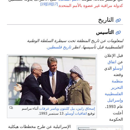
[19]
[18]
[17]
كدولة مراقبة غير عضوة بالأمم المتحدة
.
التاريخ
التأسيس
لمعلومات عن تاريخ المنطقة تحت سيطرة السلطة الوطنية
الفلسطينية قبل تأسيسها، انظر
تاريخ فلسطين
.
قبل الإعلان
عن
اتفاق
أوسلو
الذي
وقعته
منظمة
التحرير
الفلسطينية
وإسرائيل
عام 1993،
إسحاق رابين
،
بيل كلنتون
وياسر عرفات
أثناء مراسم
أعلنت
توقيع
اتفاقيات أوسلو
، 13 سبتمبر 1993.
الحكومة
الإسرائيلية عن طرح مخططات هيكلية