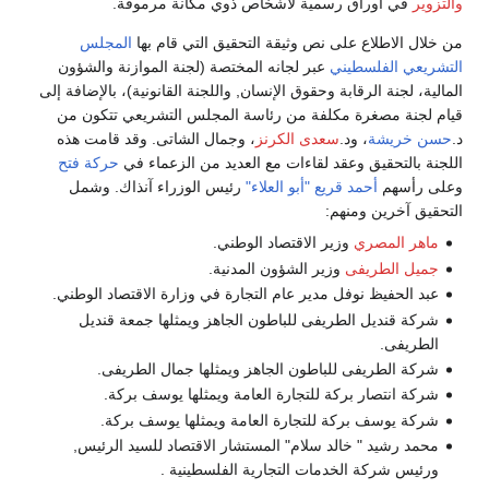
والتزوير
في أوراق رسمية لأشخاص ذوي مكانة مرموقة.
من خلال الاطلاع على نص وثيقة التحقيق التي قام بها
المجلس
التشريعي الفلسطيني
عبر لجانه المختصة (لجنة الموازنة والشؤون
المالية، لجنة الرقابة وحقوق الإنسان, واللجنة القانونية)، بالإضافة إلى
قيام لجنة مصغرة مكلفة من رئاسة المجلس التشريعي تتكون من
د.
حسن خريشة
، ود.
سعدى الكرنز
، وجمال الشاتى. وقد قامت هذه
اللجنة بالتحقيق وعقد لقاءات مع العديد من الزعماء في
حركة فتح
وعلى رأسهم
أحمد قريع "أبو العلاء"
رئيس الوزراء آنذاك. وشمل
التحقيق آخرين ومنهم:
ماهر المصري
وزير الاقتصاد الوطني.
جميل الطريفى
وزير الشؤون المدنية.
عبد الحفيظ نوفل مدير عام التجارة في وزارة الاقتصاد الوطني.
شركة قنديل الطريفى للباطون الجاهز ويمثلها جمعة قنديل
الطريفى.
شركة الطريفى للباطون الجاهز ويمثلها جمال الطريفى.
شركة انتصار بركة للتجارة العامة ويمثلها يوسف بركة.
شركة يوسف بركة للتجارة العامة ويمثلها يوسف بركة.
محمد رشيد " خالد سلام" المستشار الاقتصاد للسيد الرئيس,
ورئيس شركة الخدمات التجارية الفلسطينية .