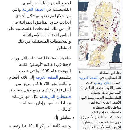
لجميع المدن والبلدات والقرى
الفلسطينية في
الضفة الغربية
والتي
من خلالها تم تحديد وبشكل أحادي
الجانب حدود المناطق العمرانية في
كل من تلك التجمعات الفلسطينية على
أساس الاحتياجات الإسرائيلية
والمخططات المستقبلية في تلك
المناطق
جاء هذا استباقا للتصنيفات التي وردت
لاحقا في اتفاقية "أوسلو" الثانية
الموقعة عام 1995 والتي قضت
مناطق السلطة
بتقسيم
الضفة الغربية
إلى ثلاثة أقسام،
الفلسطينية في
الضفة الغربية
حسب
اتفاق أوسلو
، حيث
والبالغة نحو 5,760 كلم مربع، من
يشير اللون الأصفر الغامق (أ)
أصل 27,000 كلم مربع - هي مساحة
للمناطق ذات السيادة
فلسطين التاريخية
، لكل منها ترتيبات
الفلسطينية التامة، بينما اللون
الأصفر الفاتح (ب) فهي
وسلطات أمنية وإدارية مختلفة،
مناطق ذات سيطرة
كالتالي:
فلسطينية - إسرائيلية
مشتركة، اما اللون الأبيض (ج)
مناطق (أ)
فهي مناطق تحت السيطرة
وتضم كافة المراكز السكانية الرئيسية
الإسرائيلية الأمنية المباشرة.