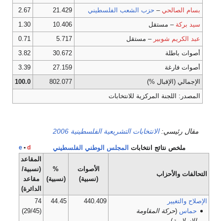
بسام الصالحي
–
حزب الشعب الفلسطيني
21.429
2.67
سيد بركة
– مستقل
10.406
1.30
عبد الكريم شوبير
– مستقل
5.717
0.71
أصوات باطلة
30.672
3.82
أصوات فارغة
27.159
3.39
الإجمالي (الإقبال %)
802.077
100.0
المصدر: اللجنة المركزية للانتخابات
مقال رئيسي:
الانتخابات التشريعية الفلسطينية 2006
ملخص نتائج انتخابات
المجلس الوطني الفلسطيني
d
•
e
المقاعد
الأصوات
%
(نسبية/
التحالفات والأحزاب
(نسبية)
(نسبية)
مقاعد
الدائرة)
الإصلاح والتغيير
440.409
44.45
74
حماس
(
حركة المقاومة
(29/45)
الإسلامية
)