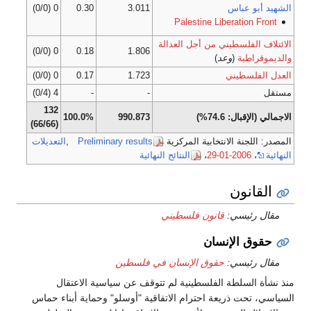
الشهيد أبو عباس
3.011
0.30
0 (0/0)
Palestine Liberation Front
الائتلاف الفلسطيني من أجل العدالة
0 (0/0)
0.18
1.806
والديموقراطية
(
وعد
)
العدل الفلسطيني
1.723
0.17
0 (0/0)
مستقل
-
-
4 (0/4)
132
الاجمالي (الإقبال: 74.6%)
990.873
100.0%
(66/66)
المصدر: اللجنة الانتخابية المركزية
Preliminary results
,
التعديلات
النهائية
،
2006-01-29
،
النتائج النهائية
القانون
مقال رئيسي:
قانون فلسطيني
حقوق الإنسان
مقال رئيسي:
حقوق الإنسان في فلسطين
منذ نشأة السلطة الفلسطينية لم تتوقف عن سياسية الاعتقال
السياسي، تحت ذريعة احترام الاتفاقية "أوسلو" وحماية أبناء حماس