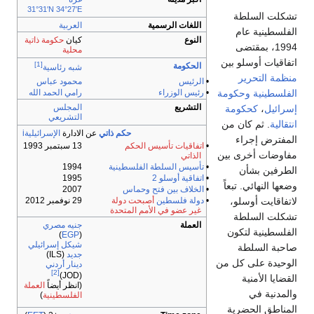
31°31′N
34°27′E
تشكلت السلطة
اللغات الرسمية
العربية
الفلسطينية عام
النوع
كيان
حكومة ذاتية
1994، بمقتضى
محلية
اتفاقيات أوسلو بين
[1]
الحكومة
شبه رئاسية
منظمة التحرير
•
الرئيس
محمود عباس
الفلسطينية
وحكومة
•
رئيس الوزراء
رامي الحمد الله
التشريع
المجلس
إسرائيل
،
كحكومة
التشريعي
انتقالية
. ثم كان من
حكم ذاتي
عن الادارة
الإسرائيليةi
المفترض إجراء
•
اتفاقيات تأسيس الحكم
13 سبتمبر 1993
مفاوضات أخرى بين
الذاتي
•
تأسيس السلطة الفلسطينية
1994
الطرفين بشأن
•
اتفاقية أوسلو 2
1995
وضعها النهائي. تبعاً
•
الخلاف بين فتح وحماس
2007
لاتفاقايت أوسلو،
•
دولة فلسطين
أصبحت دولة
29 نوفمبر 2012
غير عضو في الأمم المتحدة
تشكلت السلطة
العملة
جنيه مصري
الفلسطينية لتكون
)
EGP
(
شيكل إسرائيلي
صاحبة السلطة
جديد
(ILS)
الوحيدة على كل من
دينار أردني
[2]
(JOD)
القضايا الأمنية
(انظر أيضاً
العملة
والمدنية في
الفلسطينية
)
المناطق الحضرية