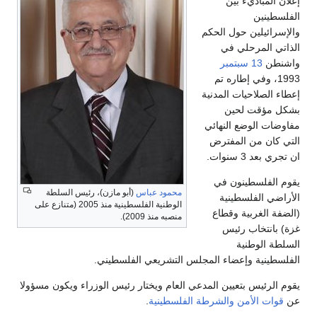
إعلان المباديء بين
الفلسطينين
والإسرائيلين حول الحكم
الذاتي المرحلي في
واشنطن
13 سبتمبر
1993، وفي إطاره تم
إعطاء الصلاحيات المدنية
بشكل مؤقت لحين
مفاوضات الوضع النهائي
التي كان من المفترض
ان تجري بعد 3 سنوات.
يقوم الفلسطينون في
محمود عباس
(أبو مازن)، رئيس السلطة
الأراضي الفلسطينية
الوطنية الفلسطينية منذ 2005 (متنازع على
(الضفة الغربية وقطاع
منصبه منذ 2009).
غزة) بانتخاب رئيس
السلطة الوطنية
الفلسطينية وإعضاء المجلس التشريعي الفلسطيني.
يقوم الرئيس بتعيين المدعي العام ويختار رئيس الوزراء ويكون مسؤولا
عن
قوات الأمن والشرطة الفلسطينية
.