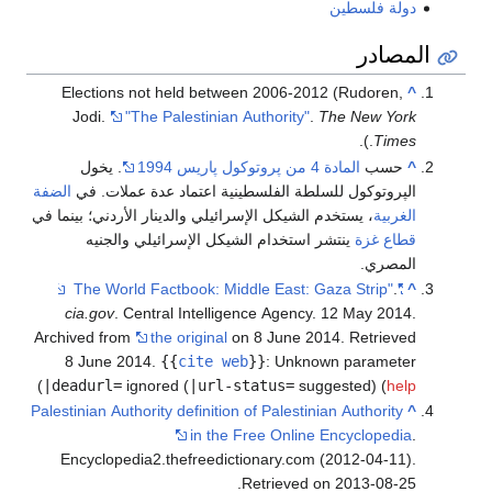
دولة فلسطين
المصادر
Elections not held between 2006-2012 (
Rudoren,
^
Jodi.
"The Palestinian Authority"
.
The New York
).
.
Times
^
حسب
المادة 4 من پروتوكول پاريس 1994
. يخول
الپروتوكول للسلطة الفلسطينية اعتماد عدة عملات. في
الضفة
الغربية
، يستخدم الشيكل الإسرائيلي والدينار الأردني؛ بينما في
قطاع غزة
ينتشر استخدام الشيكل الإسرائيلي والجنيه
المصري.
.
"The World Factbook: Middle East: Gaza Strip"
^
cia.gov
. Central Intelligence Agency. 12 May 2014.
Archived from
the original
on 8 June 2014
. Retrieved
8 June
2014
.
{{
cite web
}}
:
Unknown parameter
)
|deadurl=
ignored (
|url-status=
suggested) (
help
Palestinian Authority definition of Palestinian Authority
^
in the Free Online Encyclopedia
.
Encyclopedia2.thefreedictionary.com (2012-04-11).
Retrieved on 2013-08-25.