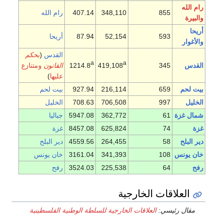
رام الله
855
348,110
407.14
رام الله
والبيرة
أريحا
593
52,154
87.94
أريحا
والأغوار
القدس
(
بحكم
a
a
القدس
345
419,108
1214.8
القانون
ومتنازع
عليها
)
بيت لحم
659
216,114
927.94
بيت لحم
الخليل
997
706,508
708.63
الخليل
شمال غزة
61
362,772
5947.08
جباليا
غزة
74
625,824
8457.08
غزة
دير البلح
58
264,455
4559.56
دير البلح
خان يونس
108
341,393
3161.04
خان يونس
رفح
64
225,538
3524.03
رفح
العلاقات الخارجية
مقال رئيسي:
العلاقات الخارجية للسلطة الوطنية الفلسطينية