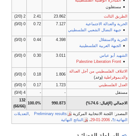
المبادرة الوطنية الفلسطينية
مستقلون
الطريق الثالث
23.862
2.41
2 (2/0)
الحرية والعدالة الاجتماعية
7.127
0.72
0 (0/0)
جبهة النضال الشعبي الفلسطيني
الحرية والاستقلال
4.398
0.44
0 (0/0)
الجبهة العربية الفلسطينية
الشهيد أبو عباس
3.011
0.30
0 (0/0)
Palestine Liberation Front
الائتلاف الفلسطيني من أجل العدالة
0 (0/0)
0.18
1.806
والديموقراطية
(
وعد
)
العدل الفلسطيني
1.723
0.17
0 (0/0)
مستقل
-
-
4 (0/4)
132
الاجمالي (الإقبال: 74.6%)
990.873
100.0%
(66/66)
المصدر: اللجنة الانتخابية المركزية
Preliminary results
,
التعديلات
النهائية
،
2006-01-29
،
النتائج النهائية
السلطة القضائية