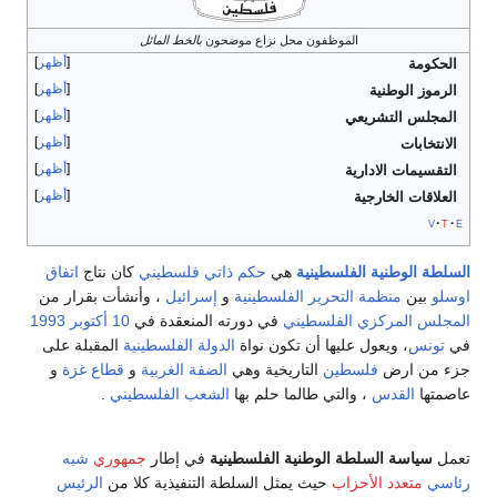
الموظفون محل نزاع موضحون
بالخط المائل
أظهر
الحكومة
أظهر
الرموز الوطنية
أظهر
المجلس التشريعي
أظهر
الانتخابات
أظهر
التقسيمات الادارية
أظهر
العلاقات الخارجية
v
t
e
السلطة الوطنية الفلسطينية
هي
حكم ذاتي
فلسطيني
كان نتاج
اتفاق
اوسلو
بين
منظمة التحرير الفلسطينية
و
إسرائيل
، وأنشأت بقرار من
المجلس المركزي الفلسطيني
في دورته المنعقدة في
10 أكتوبر
1993
في
تونس
، ويعول عليها أن تكون نواة
الدولة الفلسطينية
المقبلة على
جزء من ارض
فلسطين
التاريخية وهي
الضفة الغربية
و
قطاع غزة
و
عاصمتها
القدس
، والتي طالما حلم بها
الشعب الفلسطيني
.
تعمل
سياسة السلطة الوطنية الفلسطينية
في إطار
جمهوري
شبه
رئاسي
متعدد الأحزاب
حيث يمثل السلطة التنفيذية كلا من
الرئيس