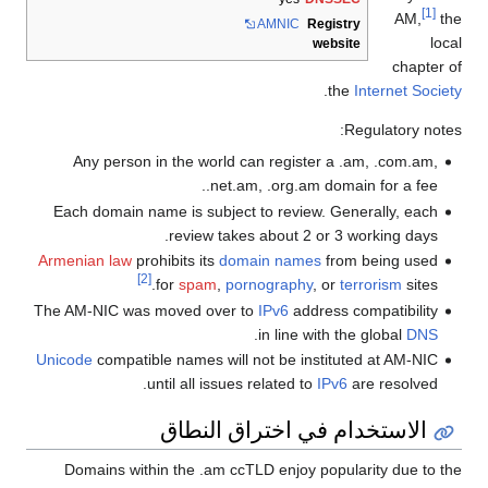
[1]
AM,
the
AMNIC
Registry
local
website
chapter of
.
the
Internet Society
Regulatory notes:
Any person in the world can register a .am, .com.am,
.net.am, .org.am domain for a fee.
Each domain name is subject to review. Generally, each
review takes about 2 or 3 working days.
Armenian law
prohibits its
domain names
from being used
[2]
for
spam
,
pornography
, or
terrorism
sites.
The AM-NIC was moved over to
IPv6
address compatibility
.
in line with the global
DNS
Unicode
compatible names will not be instituted at AM-NIC
until all issues related to
IPv6
are resolved.
الاستخدام في اختراق النطاق
Domains within the .am ccTLD enjoy popularity due to the