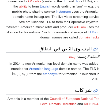
connection to
AM radio
(similar to the
.fm
and
.tv
ccTLDs), and
the
ability
to form
English
words ending in "am" — e.g. the
mobile photo sharing service
Instagram
uses the Armenian
domain name Instagr.am. The live video streaming service
Stre.am uses the TLD to form their operative keyword,
"Stream". American music artist and producer
will.i.am
uses the
domain for his website. Such unconventional usage of
TLDs
in
.
domain names are called
domain hacks
المستوى الثاني في النطاق
المقالة الرئيسية:
.հայ
In 2014, a new Armenian top-level domain name was added,
intended for
Armenian language
domain names. The TLD is
.հայ ("hy"), from the
ethnonym
for Armenian. It launched in
2016.
شراكات
Armenia is a member of the
Council of European National Top
.
Level Domain Registries
and
RIPE NCC