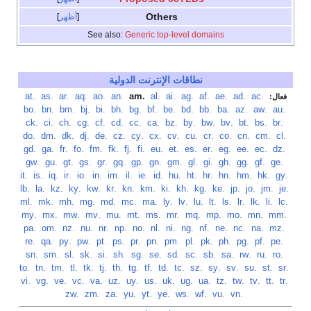
Others
أظهر
See also:
Generic top-level domains
نطاقات الإنترنت الدولية
‏
.ac
‏
.ad
‏
.ae
‏
.af
‏
.ag
‏
.ai
‏
.al
‏
.am
‏
.an
‏
.ao
‏
.aq
‏
.ar
‏
.as
‏
.at
فعال:
‏
.au
‏
.aw
‏
.az
‏
.ba
‏
.bb
‏
.bd
‏
.be
‏
.bf
‏
.bg
‏
.bh
‏
.bi
‏
.bj
‏
.bm
‏
.bn
‏
.bo
‏
.br
‏
.bs
‏
.bt
‏
.bv
‏
.bw
‏
.by
‏
.bz
‏
.ca
‏
.cc
‏
.cd
‏
.cf
‏
.cg
‏
.ch
‏
.ci
‏
.ck
‏
.cl
‏
.cm
‏
.cn
‏
.co
‏
.cr
‏
.cu
‏
.cv
‏
.cx
‏
.cy
‏
.cz
‏
.de
‏
.dj
‏
.dk
‏
.dm
‏
.do
‏
.dz
‏
.ec
‏
.ee
‏
.eg
‏
.er
‏
.es
‏
.et
‏
.eu
‏
.fi
‏
.fj
‏
.fk
‏
.fm
‏
.fo
‏
.fr
‏
.ga
‏
.gd
‏
.ge
‏
.gf
‏
.gg
‏
.gh
‏
.gi
‏
.gl
‏
.gm
‏
.gn
‏
.gp
‏
.gq
‏
.gr
‏
.gs
‏
.gt
‏
.gu
‏
.gw
‏
.gy
‏
.hk
‏
.hm
‏
.hn
‏
.hr
‏
.ht
‏
.hu
‏
.id
‏
.ie
‏
.il
‏
.im
‏
.in
‏
.io
‏
.ir
‏
.iq
‏
.is
‏
.it
‏
.je
‏
.jm
‏
.jo
‏
.jp
‏
.ke
‏
.kg
‏
.kh
‏
.ki
‏
.km
‏
.kn
‏
.kr
‏
.kw
‏
.ky
‏
.kz
‏
.la
‏
.lb
‏
.lc
‏
.li
‏
.lk
‏
.lr
‏
.ls
‏
.lt
‏
.lu
‏
.lv
‏
.ly
‏
.ma
‏
.mc
‏
.md
‏
.mg
‏
.mh
‏
.mk
‏
.ml
‏
.mm
‏
.mn
‏
.mo
‏
.mp
‏
.mq
‏
.mr
‏
.ms
‏
.mt
‏
.mu
‏
.mv
‏
.mw
‏
.mx
‏
.my
‏
.mz
‏
.na
‏
.nc
‏
.ne
‏
.nf
‏
.ng
‏
.ni
‏
.nl
‏
.no
‏
.np
‏
.nr
‏
.nu
‏
.nz
‏
.om
‏
.pa
‏
.pe
‏
.pf
‏
.pg
‏
.ph
‏
.pk
‏
.pl
‏
.pm
‏
.pn
‏
.pr
‏
.ps
‏
.pt
‏
.pw
‏
.py
‏
.qa
‏
.re
‏
.ro
‏
.ru
‏
.rw
‏
.sa
‏
.sb
‏
.sc
‏
.sd
‏
.se
‏
.sg
‏
.sh
‏
.si
‏
.sk
‏
.sl
‏
.sm
‏
.sn
‏
.sr
‏
.st
‏
.su
‏
.sv
‏
.sy
‏
.sz
‏
.tc
‏
.td
‏
.tf
‏
.tg
‏
.th
‏
.tj
‏
.tk
‏
.tl
‏
.tm
‏
.tn
‏
.to
‏
.tr
‏
.tt
‏
.tv
‏
.tw
‏
.tz
‏
.ua
‏
.ug
‏
.uk
‏
.us
‏
.uy
‏
.uz
‏
.va
‏
.vc
‏
.ve
‏
.vg
‏
.vi
‏
.vn
‏
.vu
‏
.wf
‏
.ws
‏
.ye
‏
.yt
‏
.yu
‏
.za
‏
.zm
‏
.zw