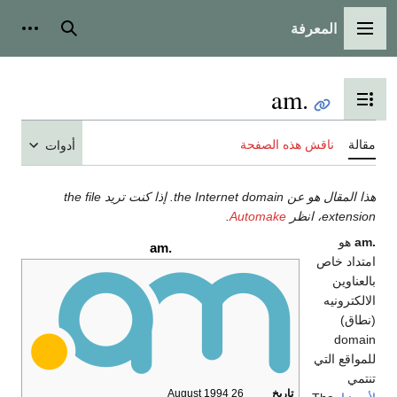
المعرفة
القائمة الرئيسية
بحث
أدوات
.am
تبديل عرض جدول المحتويات
مقالة
ناقش هذه الصفحة
أدوات
هذا المقال هو عن the Internet domain. إذا كنت تريد the file
extension، انظر
Automake
.
.am
هو
.am
امتداد خاص
بالعناوين
الالكترونيه
(نطاق)
domain
للمواقع التي
تنتمي
تاريخ
26 August 1994