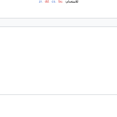
.bu
‏
.cs
‏
.dd
‏
.zr
للاستخدام: