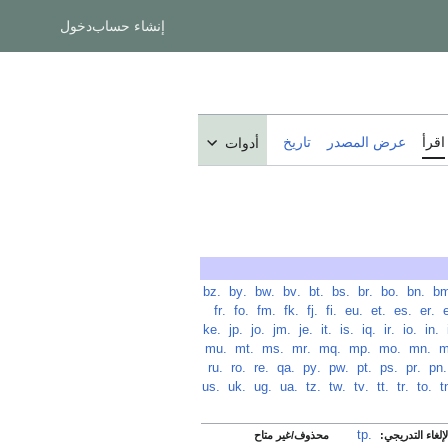
إنشاء حساب
دخول
اقرأ
عرض المصدر
تاريخ
أدوات
‏
.bn
‏
.bo
‏
.br
‏
.bs
‏
.bt
‏
.bv
‏
.bw
‏
.by
‏
.bz
‏
.er
‏
.es
‏
.et
‏
.eu
‏
.fi
‏
.fj
‏
.fk
‏
.fm
‏
.fo
‏
.fr
‏
.in
‏
.io
‏
.ir
‏
.iq
‏
.is
‏
.it
‏
.je
‏
.jm
‏
.jo
‏
.jp
‏
.ke
‏
.mn
‏
.mo
‏
.mp
‏
.mq
‏
.mr
‏
.ms
‏
.mt
‏
.mu
.pn
‏
.pr
‏
.ps
‏
.pt
‏
.pw
‏
.py
‏
.qa
‏
.re
‏
.ro
‏
.ru
‏
.to
‏
.tr
‏
.tt
‏
.tv
‏
.tw
‏
.tz
‏
.ua
‏
.ug
‏
.uk
‏
.us
.tp
‏
لغاء التدريجي:
محذوف/غير متاح