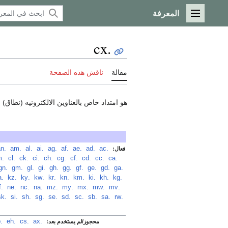
المعرفة
القائمة الرئيسية
.cx
مقالة
ناقش هذه الصفحة
هو امتداد خاص بالعناوين الالكترونيه (نطاق) domain للمواقع التي تنتمي لجزر الكريسماس.
‏
.ac
‏
.ad
‏
.ae
‏
.af
‏
.ag
‏
.ai
‏
.al
‏
.am
‏
.an
فعال:
‏
.ca
‏
.cc
‏
.cd
‏
.cf
‏
.cg
‏
.ch
‏
.ci
‏
.ck
‏
.cl
‏
.cm
‏
.ga
‏
.gd
‏
.ge
‏
.gf
‏
.gg
‏
.gh
‏
.gi
‏
.gl
‏
.gm
‏
.gn
‏
.kg
‏
.kh
‏
.ki
‏
.km
‏
.kn
‏
.kr
‏
.kw
‏
.ky
‏
.kz
‏
.la
‏
.mv
‏
.mw
‏
.mx
‏
.my
‏
.mz
‏
.na
‏
.nc
‏
.ne
‏
.nf
‏
.rw
‏
.sa
‏
.sb
‏
.sc
‏
.sd
‏
.se
‏
.sg
‏
.sh
‏
.si
‏
.sk
.ax
‏
.cs
‏
.eh
‏
.kp
محجوز/لم يستخدم بعد: