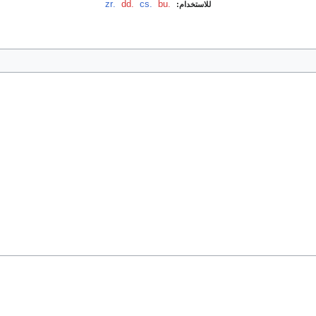
.bu
‏
.cs
‏
.dd
‏
.zr
للاستخدام: