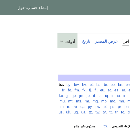
إنشاء حساب
دخول
اقرأ
عرض المصدر
تاريخ
أدوات
‏
.bn
‏
.bo
‏
.br
‏
.bs
‏
.bt
‏
.bv
‏
.bw
‏
.by
‏
.bz
‏
.er
‏
.es
‏
.et
‏
.eu
‏
.fi
‏
.fj
‏
.fk
‏
.fm
‏
.fo
‏
.fr
‏
.in
‏
.io
‏
.ir
‏
.iq
‏
.is
‏
.it
‏
.je
‏
.jm
‏
.jo
‏
.jp
‏
.ke
‏
.mn
‏
.mo
‏
.mp
‏
.mq
‏
.mr
‏
.ms
‏
.mt
‏
.mu
.pn
‏
.pr
‏
.ps
‏
.pt
‏
.pw
‏
.py
‏
.qa
‏
.re
‏
.ro
‏
.ru
‏
.to
‏
.tr
‏
.tt
‏
.tv
‏
.tw
‏
.tz
‏
.ua
‏
.ug
‏
.uk
‏
.us
.tp
‏
لغاء التدريجي:
محذوف/غير متاح