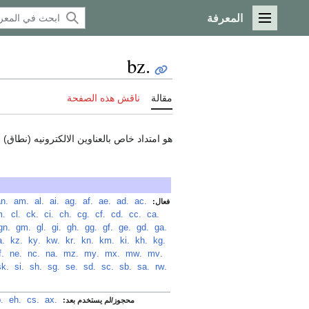
المعرفة
القائمة الرئيسية
.bz
مقالة
ناقش هذه الصفحة
هو امتداد خاص بالعناوين الالكترونيه (نطاق) domain للمواقع التي تنتمي
‏
.ac
‏
.ad
‏
.ae
‏
.af
‏
.ag
‏
.ai
‏
.al
‏
.am
‏
.an
فعال:
‏
.ca
‏
.cc
‏
.cd
‏
.cf
‏
.cg
‏
.ch
‏
.ci
‏
.ck
‏
.cl
‏
.cm
‏
.ga
‏
.gd
‏
.ge
‏
.gf
‏
.gg
‏
.gh
‏
.gi
‏
.gl
‏
.gm
‏
.gn
‏
.kg
‏
.kh
‏
.ki
‏
.km
‏
.kn
‏
.kr
‏
.kw
‏
.ky
‏
.kz
‏
.la
‏
.mv
‏
.mw
‏
.mx
‏
.my
‏
.mz
‏
.na
‏
.nc
‏
.ne
‏
.nf
‏
.rw
‏
.sa
‏
.sb
‏
.sc
‏
.sd
‏
.se
‏
.sg
‏
.sh
‏
.si
‏
.sk
.ax
‏
.cs
‏
.eh
‏
.kp
محجوز/لم يستخدم بعد: