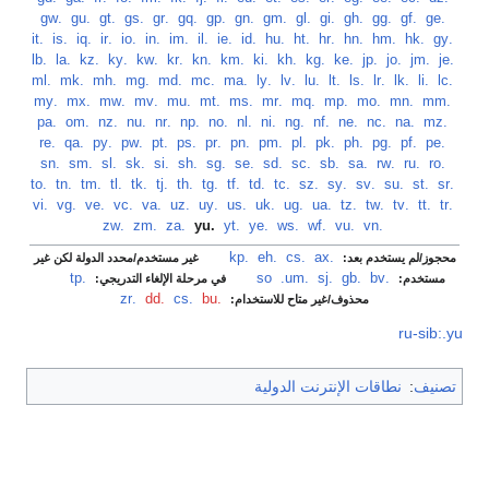
‏
.ge
‏
.gf
‏
.gg
‏
.gh
‏
.gi
‏
.gl
‏
.gm
‏
.gn
‏
.gp
‏
.gq
‏
.gr
‏
.gs
‏
.gt
‏
.gu
‏
.gw
‏
.gy
‏
.hk
‏
.hm
‏
.hn
‏
.hr
‏
.ht
‏
.hu
‏
.id
‏
.ie
‏
.il
‏
.im
‏
.in
‏
.io
‏
.ir
‏
.iq
‏
.is
‏
.it
‏
.je
‏
.jm
‏
.jo
‏
.jp
‏
.ke
‏
.kg
‏
.kh
‏
.ki
‏
.km
‏
.kn
‏
.kr
‏
.kw
‏
.ky
‏
.kz
‏
.la
‏
.lb
‏
.lc
‏
.li
‏
.lk
‏
.lr
‏
.ls
‏
.lt
‏
.lu
‏
.lv
‏
.ly
‏
.ma
‏
.mc
‏
.md
‏
.mg
‏
.mh
‏
.mk
‏
.ml
‏
.mm
‏
.mn
‏
.mo
‏
.mp
‏
.mq
‏
.mr
‏
.ms
‏
.mt
‏
.mu
‏
.mv
‏
.mw
‏
.mx
‏
.my
‏
.mz
‏
.na
‏
.nc
‏
.ne
‏
.nf
‏
.ng
‏
.ni
‏
.nl
‏
.no
‏
.np
‏
.nr
‏
.nu
‏
.nz
‏
.om
‏
.pa
‏
.pe
‏
.pf
‏
.pg
‏
.ph
‏
.pk
‏
.pl
‏
.pm
‏
.pn
‏
.pr
‏
.ps
‏
.pt
‏
.pw
‏
.py
‏
.qa
‏
.re
‏
.ro
‏
.ru
‏
.rw
‏
.sa
‏
.sb
‏
.sc
‏
.sd
‏
.se
‏
.sg
‏
.sh
‏
.si
‏
.sk
‏
.sl
‏
.sm
‏
.sn
‏
.sr
‏
.st
‏
.su
‏
.sv
‏
.sy
‏
.sz
‏
.tc
‏
.td
‏
.tf
‏
.tg
‏
.th
‏
.tj
‏
.tk
‏
.tl
‏
.tm
‏
.tn
‏
.to
‏
.tr
‏
.tt
‏
.tv
‏
.tw
‏
.tz
‏
.ua
‏
.ug
‏
.uk
‏
.us
‏
.uy
‏
.uz
‏
.va
‏
.vc
‏
.ve
‏
.vg
‏
.vi
‏
.vn
‏
.vu
‏
.wf
‏
.ws
‏
.ye
‏
.yt
‏
.yu
‏
.za
‏
.zm
‏
.zw
.ax
‏
.cs
‏
.eh
‏
.kp
‏
محجوز/لم يستخدم بعد:
غير مستخدم/محدد الدولة لكن غير
.bv
‏
.gb
‏
.sj
‏
.so
.um
‏
.tp
‏
مستخدم:
في مرحلة الإلغاء التدريجي:
.bu
‏
.cs
‏
.dd
‏
.zr
محذوف/غير متاح للاستخدام:
ru-sib:.yu
تصنيف
:
نطاقات الإنترنت الدولية