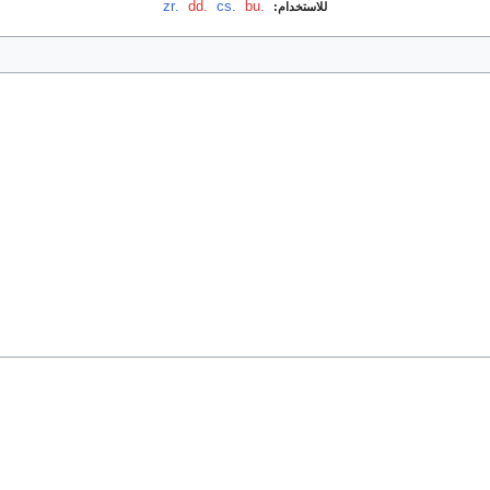
.bu
‏
.cs
‏
.dd
‏
.zr
للاستخدام: