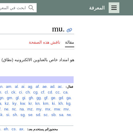
المعرفة
القائمة الرئيسية
.mu
مقالة
ناقش هذه الصفحة
هو امتداد خاص بالعناوين الالكترونيه (نطاق) domain للمواقع التي تنتمي إلى
‏
.ac
‏
.ad
‏
.ae
‏
.af
‏
.ag
‏
.ai
‏
.al
‏
.am
‏
.an
فعال:
‏
.ca
‏
.cc
‏
.cd
‏
.cf
‏
.cg
‏
.ch
‏
.ci
‏
.ck
‏
.cl
‏
.cm
‏
.ga
‏
.gd
‏
.ge
‏
.gf
‏
.gg
‏
.gh
‏
.gi
‏
.gl
‏
.gm
‏
.gn
‏
.kg
‏
.kh
‏
.ki
‏
.km
‏
.kn
‏
.kr
‏
.kw
‏
.ky
‏
.kz
‏
.la
‏
.mv
‏
.mw
‏
.mx
‏
.my
‏
.mz
‏
.na
‏
.nc
‏
.ne
‏
.nf
‏
.rw
‏
.sa
‏
.sb
‏
.sc
‏
.sd
‏
.se
‏
.sg
‏
.sh
‏
.si
‏
.sk
.ax
‏
.cs
‏
.eh
‏
.kp
محجوز/لم يستخدم بعد: