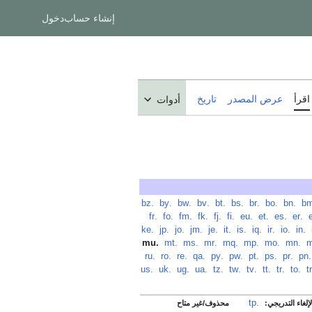
إنشاء حساب
دخول
اقرأ
عرض المصدر
تاريخ
أدوات
‏
.bn
‏
.bo
‏
.br
‏
.bs
‏
.bt
‏
.bv
‏
.bw
‏
.by
‏
.bz
‏
.er
‏
.es
‏
.et
‏
.eu
‏
.fi
‏
.fj
‏
.fk
‏
.fm
‏
.fo
‏
.fr
‏
.in
‏
.io
‏
.ir
‏
.iq
‏
.is
‏
.it
‏
.je
‏
.jm
‏
.jo
‏
.jp
‏
.ke
‏
.mn
‏
.mo
‏
.mp
‏
.mq
‏
.mr
‏
.ms
‏
.mt
‏
.mu
.pn
‏
.pr
‏
.ps
‏
.pt
‏
.pw
‏
.py
‏
.qa
‏
.re
‏
.ro
‏
.ru
‏
.to
‏
.tr
‏
.tt
‏
.tv
‏
.tw
‏
.tz
‏
.ua
‏
.ug
‏
.uk
‏
.us
.tp
‏
لغاء التدريجي:
محذوف/غير متاح