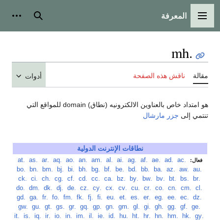
المعرفة
شخصية
بحث
القائمة الرئيسية
.mh
ناقش هذه الصفحة
مقالة
أدوات
هو امتداد خاص بالعناوين الالكترونيه (نطاق) domain للمواقع التي
جزر مارشال
تنتمي إلى
نطاقات الإنترنت الدولية
.at
‏
.as
‏
.ar
‏
.aq
‏
.ao
‏
.an
‏
.am
‏
.al
‏
.ai
‏
.ag
‏
.af
‏
.ae
‏
.ad
‏
.ac
‏
فعال:
.bo
‏
.bn
‏
.bm
‏
.bj
‏
.bi
‏
.bh
‏
.bg
‏
.bf
‏
.be
‏
.bd
‏
.bb
‏
.ba
‏
.az
‏
.aw
‏
.au
‏
.ck
‏
.ci
‏
.ch
‏
.cg
‏
.cf
‏
.cd
‏
.cc
‏
.ca
‏
.bz
‏
.by
‏
.bw
‏
.bv
‏
.bt
‏
.bs
‏
.br
‏
.do
‏
.dm
‏
.dk
‏
.dj
‏
.de
‏
.cz
‏
.cy
‏
.cx
‏
.cv
‏
.cu
‏
.cr
‏
.co
‏
.cn
‏
.cm
‏
.cl
‏
.gd
‏
.ga
‏
.fr
‏
.fo
‏
.fm
‏
.fk
‏
.fj
‏
.fi
‏
.eu
‏
.et
‏
.es
‏
.er
‏
.eg
‏
.ee
‏
.ec
‏
.dz
‏
.gw
‏
.gu
‏
.gt
‏
.gs
‏
.gr
‏
.gq
‏
.gp
‏
.gn
‏
.gm
‏
.gl
‏
.gi
‏
.gh
‏
.gg
‏
.gf
‏
.ge
‏
.it
‏
.is
‏
.iq
‏
.ir
‏
.io
‏
.in
‏
.im
‏
.il
‏
.ie
‏
.id
‏
.hu
‏
.ht
‏
.hr
‏
.hn
‏
.hm
‏
.hk
‏
.gy
‏