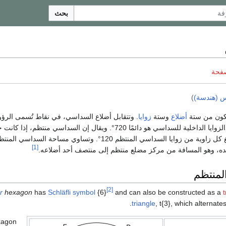
بحث
صفحة
 (هندسة)
)
ون من ستة
أضلاع
وستة
زوايا
. وتتقابل أضلاع السداسي، في نقاط تُسمى ال
زوايا داخلية. ومجموع الزوايا الداخلية للسداسي هو دائمًا 720°. ويقال إن السداسي منتظ
والزوايا متساوية. وتبلغ كل زاوية من زوايا السداسي المنتظم 120°. وتساوي 
[1]
، وهو المسافة من مركز مضلع منتظم إلى منتصف أحد أضلاعه.
لمنتظم
[2]
r
hexagon
has
Schläfli symbol
{6}
and can also be constructed as a
triangle
, t{3}, which alternate
xagon