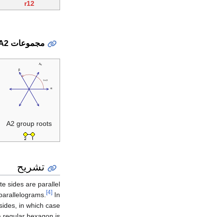
r12
مجموعات A2 و G2
A2 group roots
تشريح
e sides are parallel
[4]
 parallelograms.
In
ides, in which case
a regular hexagon is