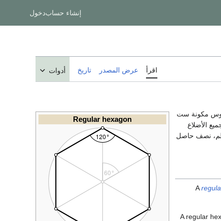
إنشاء حساب
دخول
اقرأ
عرض المصدر
تاريخ
أدوات
رؤوس مكونة ست
Regular hexagon
م، إذا كانت جميع الأضلاع
مساحة السداسي المنتظم، نصف حاصل
A
regula
A regular he