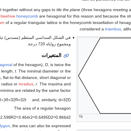
it together without any gaps to
tile the plane
(three hexagons meeting at
a
beehive
honeycomb
are hexagonal for this reason and because the sh
ram
of a regular triangular lattice is the honeycomb tessellation of hexago
considered a
triambus
, alth
في الشكل السداسي المنتظم (مسدس) تبلغ قي
ومجموع زواياه 720 درجة.
المتغيرات
iagonal
of the hexagon),
D
, is twice the
e length,
t
. The minimal diameter or the
, flat-to-flat distance, short diagonal or
l radius or
inradius
,
r
. The maxima and
minima are related by the same factor:
0
∘
)
R
=
3
2
R
=
3
2
t
and, similarly,
d
=
3
2
D
The area of a regular hexagon
≈
2
.
5
9
8
R
2
≈
3
.
4
6
4
r
2
≈
0
.
6
4
9
5
D
2
≈
0
.
8
6
6
d
2
lygon
, the area can also be expressed