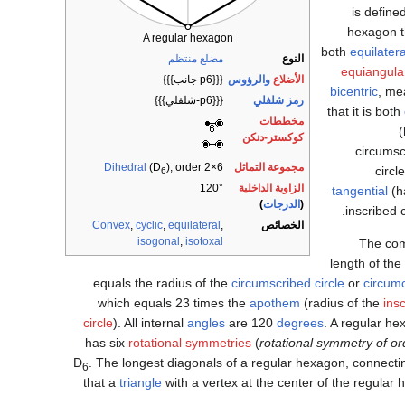
is define
hexagon t
A regular hexagon
both
equilatera
النوع
مضلع منتظم
equiangula
الأضلاع
والرؤوس
{{{p6 جانب}}}
bicentric
, me
رمز شلفلي
{{{p6-شلفلي}}}
that it is both
مخططات
كوكستر-دنكن
circumsc
مجموعة التماثل
), order 2×6
(D
Dihedral
circl
6
الزاوية الداخلية
120°
tangential
(h
(
الدرجات
)
inscribed c
الخصائص
,
equilateral
,
cyclic
,
Convex
isogonal
,
isotoxal
The co
length of the
equals the radius of the
circumscribed circle
or
circumc
which equals
2
3
times the
apothem
(radius of the
ins
circle
). All internal
angles
are 120
degrees
. A regular h
has six
rotational symmetries
(
rotational symmetry of or
D
. The longest diagonals of a regular hexagon, connecting
6
that a
triangle
with a vertex at the center of the regula