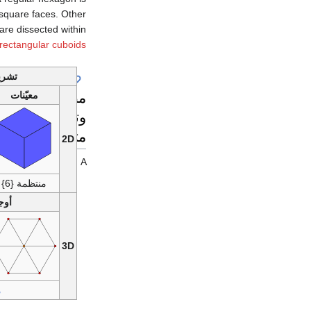
6 square faces. Other
are dissected within
rectangular cuboids
تشريح مسد
مضلعات
معيّنات
وتبليطات
متعلقة
2D
A
منتظمة {6}
أوج
3D
م