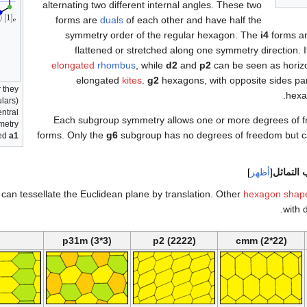
alternating two different internal angles. These two
forms are
duals
of each other and have half the
symmetry order of the regular hexagon. The
i4
forms ar
flattened or stretched along one symmetry direction. 
elongated
rhombus
, while
d2
and
p2
can be seen as horizon
elongated
kites
.
g2
hexagons, with opposite sides para
 they
.
hex
lars)
entral
Each subgroup symmetry allows one or more degrees of fr
metry
forms. Only the
g6
subgroup has no degrees of freedom but 
led
a1
التماثل
أظهر
can tessellate the Euclidean plane by translation. Other
hexagon shapes
with d
p31m (3*3)
p2 (2222)
cmm (2*22)