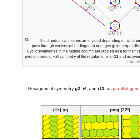
The dihedral symmetries are divided depending on whether
pass through vertices (
d
for diagonal) or edges (
p
for perpendicu
Cyclic symmetries in the middle column are labeled as
g
for their c
gyration orders. Full symmetry of the regular form is
r12
and no sym
.
is labe
Hexagons of symmetry
g2
,
i4
, and
r12
, as
parallelogons
pg (××)
pmg (22*)