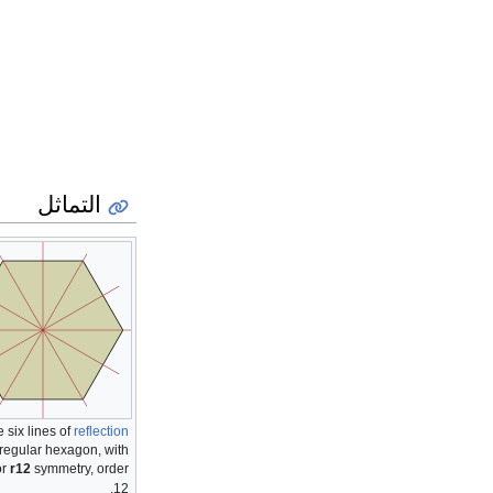
التماثل
 six lines of
reflection
 regular hexagon, with
or
r12
symmetry, order
12.