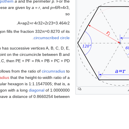
pothem
a
and the perimeter
p
. For the
hese are given by
a
=
r
, and
p
=
6
R
=
4
r
3
,
so
.
A
=
a
p
2
=
r
⋅
4
r
3
2
=
2
r
2
3
≈
3
.
4
6
4
r
2
n fills the fraction
3
3
2
π
≈
0
.
8
2
7
0
of its
.
circumscribed circle
 has successive vertices A, B, C, D, E,
point on the circumcircle between B and
.
C, then
PE + PF = PA + PB + PC + PD
follows from the ratio of
circumradius
to
radius
that the height-to-width ratio of a
ular hexagon is 1:1.1547005; that is, a
.
gon with a long
diagonal
of 1.0000000
 have a distance of 0.8660254 between