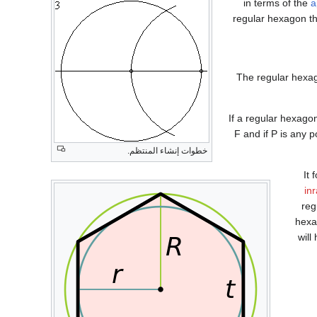
in terms of the
a
regular hexagon t
The regular hexago
If a regular hexagon
F and if P is any 
خطوات إنشاء المنتظم.
It 
in
reg
hexa
will