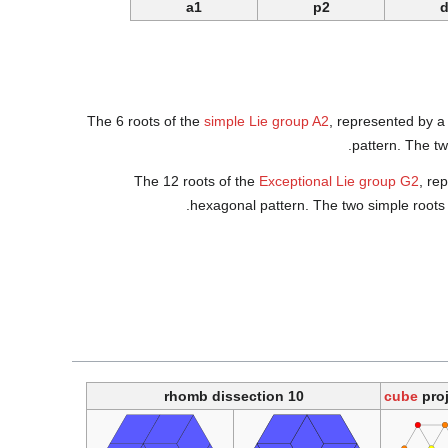
a1
p2
d
The 6 roots of the
simple Lie group
A2
, represented by 
pattern. The t
The 12 roots of the
Exceptional Lie group
G2
, re
hexagonal pattern. The two simple roots
10 rhomb dissection
proj