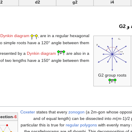
2
d2
g2
i4
a
Dynkin diagram
, are in a regular hexagonal
wo simple roots have a 120° angle between them.
presented by a
Dynkin diagram
are also in a
 of two lengths have a 150° angle between them.
G2 group roots
Coxeter
states that every
zonogon
(a 2
m
-gon whose opposit
ection
6-cube
and of equal length) can be dissected into
m
(
m
-1)/2
particular this is true for
regular polygons
with evenly many s
the parallelograms are all rhombi. This decomposition of 