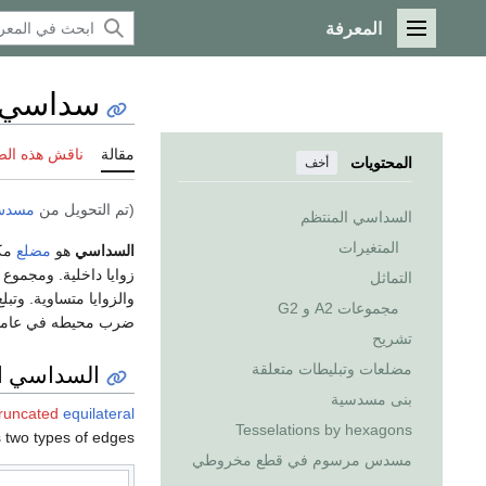
المعرفة
القائمة الرئيسية
سداسي
مقالة
ناقش هذه ال
المحتويات
أخف
(تم التحويل من
مسدس
السداسي المنتظم
المتغيرات
السداسي
هو
مضلع
مك
التماثل
مجموعات A2 و G2
ضرب محيطه في عامده
تشريح
السداسي ا
مضلعات وتبليطات متعلقة
بنى مسدسية
truncated
equilateral
Tesselations by hexagons
s two types of edges.
مسدس مرسوم في قطع مخروطي