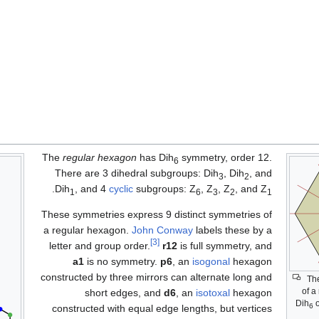
The
regular hexagon
has Dih
symmetry, order 12.
6
There are 3 dihedral subgroups: Dih
, Dih
, and
3
2
.
Dih
, and 4
cyclic
subgroups: Z
, Z
, Z
, and Z
1
6
3
2
1
These symmetries express 9 distinct symmetries of
a regular hexagon.
John Conway
labels these by a
[3]
letter and group order.
r12
is full symmetry, and
a1
is no symmetry.
p6
, an
isogonal
hexagon
constructed by three mirrors can alternate long and
The
of a
short edges, and
d6
, an
isotoxal
hexagon
Dih
6
constructed with equal edge lengths, but vertices