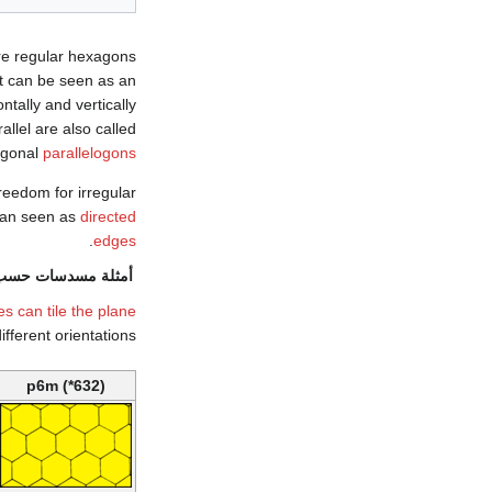
e regular hexagons
It can be seen as an
tally and vertically
llel are also called
agonal
parallelogons
eedom for irregular
can seen as
directed
.
edges
أمثلة مسدسات حسب 
 can tile the plane
ifferent orientations.
p6m (*632)