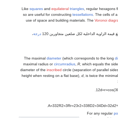
Like
squares
and
equilateral
triangles
, regular hexagons f
so are useful for constructing
tessellations
. The cells of 
use of space and building materials. The
Voronoi diag
مة الزاوية الداخلية لكل ضلعين متجاورين 120
درجة
،
The maximal
diameter
(which corresponds to the long
d
maximal radius or
circumradius
,
R
, which equals the sid
diameter of the
inscribed
circle (separation of parallel sides
height when resting on a flat base),
d
, is twice the minima
.
1
2
d
=
r
=
cos
(
3
.
A
=
3
3
2
R
2
=
3
R
r
=
2
3
r
2
=
3
3
8
D
2
=
3
4
D
d
=
3
2
d
2
For any regular
po