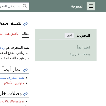
المعرفة
القائمة الرئيسية
شبه من
مقالة
ناقش هذه ال
المحتويات
أخف
انظر أيضاً
شبه المنحرف
هو
رباع
أنه رباعي أضلاع له فق
وصلات خارجية
ما يعتبر حالة خاصة م
انظر أيضاً
شبه منحرف متساو
متوازي الأضلاع
وصلات خار
ric W. Weisstein