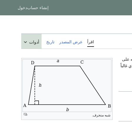
إنشاء حساب
دخول
اقرأ
عرض المصدر
تاريخ
أدوات
ه على
غالباً
شبه منحرف.