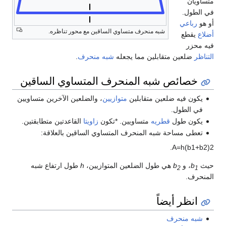
متساويان
في الطول.
أو هو
رباعي
شبه منحرف متساوي الساقين مع محور تناظره.
أضلاع
يقطع
فيه محزر
التناظر
ضلعين متقابلين مما يجعله
شبه منحرف
.
خصائص شبه المنحرف المتساوي الساقين
يكون فيه ضلعين متقابلين
متوازيين
، والضلعين الآخرين متساويين
في الطول.
يكون طول
قطريه
متساويين. *تكون
زاويتا
القاعدتين متطابقتين.
تعطى مساحة شبه المنحرف المتساوي الساقين بالعلاقة:
.
A
=
h
(
b
1
+
b
2
)
2
حيث
b
، و
b
هي طول الضلعين المتوازيين،
h
طول ارتفاع شبه
2
1
المنحرف.
انظر أيضاً
شبه منحرف