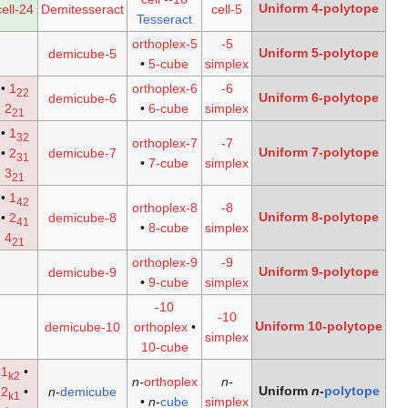
Uniform
24-cell
Demitesseract
5-cell
cell
Tesseract
5-orthoplex
5-
Uniform
5-demicube
•
5-cube
simplex
•
1
6-orthoplex
6-
22
Uniform
6-demicube
2
•
6-cube
simplex
21
•
1
32
7-orthoplex
7-
Uniform
•
2
7-demicube
31
•
7-cube
simplex
3
21
•
1
42
8-orthoplex
8-
Uniform
•
2
8-demicube
41
•
8-cube
simplex
4
21
9-orthoplex
9-
Uniform
9-demicube
•
9-cube
simplex
10-
10-
Uniform
10-demicube
orthoplex
•
simplex
10-cube
1
•
k2
n
-
pentagonal
n
-
orthoplex
n
-
Unifor
2
•
n
-
demicube
k1
polytope
•
n
-
cube
simplex