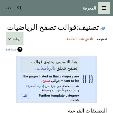
المعرفة
القائمة الرئيسية
بحث
أدوات
تصنيف
:
قوالب تصفح الرياضيات
تصنيف
ناقش هذه الصفحة
أدوات
مساعدة
هذا التصنيف يحتوي قوالب
تصفح تتعلق
بالرياضيات
.
The pages listed in this category are
meant to be قوالب
تصفح
.
هذه الصفحة هي جزء من
إدارة المعرفة
وليست جزءاً من الموسوعة.
Further template category
أظهر
notes
التصنيفات الفرعية