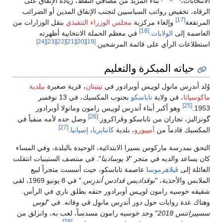
الانتخابات،
بناء المزيد من مصافي النفط، زيادة الإنفاق على
الرفاه، تخفيض رواتب السياسيين لتجنب الإنفاق المدين أو الضرائب
[17]
المرتفعة
وإلغاء مركزية
مجلس الوزراء التنفيذي
بنقل الوزارات من
[18]
العاصمة إلى
الولايات
.
في معظم الحملة الانتخابية أظهرته
[24]
[23]
[22]
[21]
[20]
[19]
استطلاعات الرأي على قائمة المرشحين.
حياته المبكرة والتعليم
وُلد أندرِس مانوِل لوپـِس أوبرادور في
تپتيتان
، قرية صغيرة
ببلدية
ماكوسپانا
، في ولاية
تاباسكو
بجنوب المكسيك، في 13 نوفمبر
[25]
1953.
وهو أكبر أبناء أندرِس لوپـِس رامون ومانوِلا أوبرادور
[26]
گونزاليز، تجاران من تاباسكو وڤراكروز.
وصل جده لأمه منفياً في
[27]
المكسيك قادماً من
أمپيورو
، بلدية
كانتابريا
،
إسپانيا
.
التحق بمدرسة ماركوس بسيرا الابتدائية، الوحيدة بالبلدة، وفي المساء
كان يساعد والديه في متجر "
لا پوساديتا
". في منتصف الستينيات انتقلت
العائلة إلى
ڤيلاهرموسا
عاصمة تاباسكو، حيث أسست متجراً لبيع
الملابس والأحذية، "
نوڤداديس ڤدادس أندرِس
." في 8 يونيو 1969، لقى
شقيقه خوسيه رامون لوپـِس أوبرادور حتفه بطلق ناري في الرأس.
وهناك عدة روايات حول دور أندرِس مانوِل في وفاته. في "
لوس
سسپيرانتس 2018
" وجد خوسيه رامون مسدساً، لعب به، وانزلق من
[28]