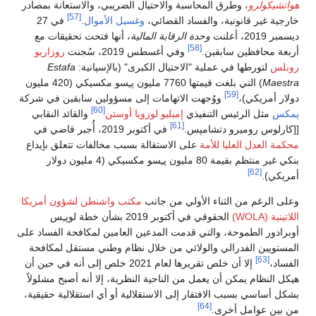
هواتشيكولرو
، وطرق المحاسبة والاحتيال الضريبي، والاستعانة بمصادر
[57]
خارجية غير قانونية، والفساد القضائي،
وغسيل الأموال
.
في 27
ديسمبر 2019، أعلنت
وحدة الرقابة المالية
، أنها فتحت تحقيقات مع
[58]
أربعة محافظين سابقين.
وفي أغسطس 2019، سُجنت
روزاريو
روبلس
لتورطها في عملية "الاحتيال الكبرى" (بالإسپانية:
Estafa
Maestra
) التي بلغت قيمتها 7760 مليون پـِسو مكسيكي (420 مليون
[59]
دولار أمريكي)،
ووُجهت الاتهامات إلى مسؤولين سابقين في شركة
[60]
پمكس
مثل الرئيس التنفيذي
إميليو لوزويا أوستن
والقائد النقابي
[61]
[[كارلوس روميرو دتشامپس.
في أكتوبر 2019، أُجبر قاضي في
محكمة العدل العليا للأمة
على الاستقالة بسبب مخالفات تتعلق بإيداع
بنكي غير منتظم بقيمة 80 مليون پـِسو مكسيكي (4 مليون دولار
[62]
أمريكي).
وعلى الرغم من الثناء الأولي من جانب
مكتب واشنطن لشؤون أمريكا
اللاتينية (WOLA)
الحقوقي في أكتوبر 2019 بشأن خطة لوپـِس
أوبرادور الطموحة، والتي قدمت المدعين العامين لمكافحة الفساد على
المستويين الفدرالي والولائي من خلال نظام وطني مستقل لمكافحة
[63]
الفساد،
إلا أن خلص تقريرها لعام 2021 خلص إلى أنه في حين أن
هيكل النظام يمكن أن يعمل من الناحية النظرية، إلا أنه أصبح مشلولاً
بشكل أساسي بسبب الافتقار إلى الاستقلالية أو أي استقلالية حقيقية،
[64]
من بين عوامل أخرى.