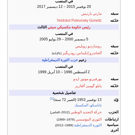
في المنصب
20 نوفمبر 2015 – 12 ديسمبر 2017
سبقه
مارتي بارتـِس
خلـَفه
Yeidckol Polevnsky Gurwitz
رئيس حكومة مكسيكي سيتي
الثالث
في المنصب
5 ديسمبر 2000 – 29 يوليو 2005
سبقه
روسارديو روبلـِس
خلـَفه
ألخاندرو إنكيناس رودريگيز
(بالإنابة)
زعيم
حزب الثورة الديمقراطية
في المنصب
2 أغسطس 1996 – 10 أبريل 1999
سبقه
پورفيريو مونوز لـِدو
خلـَفه
پابلو گوميز ألڤاريز
تفاصيل شخصية
[1]
وُلِد
13 نوفمبر 1953
(العمر 72 سنة)
تاباسكو
،
المكسيك
الحزب
حركة التجديد الوطني
(2012–الحاضر)
ارتباطات
الثوري المؤسسي
(1976–1989)
سياسية
الثورة الديمقراطية
(1989–2012)
أخرى