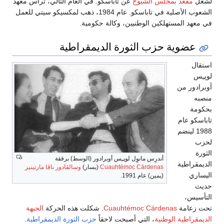
لشغل
مقعد بمجلس الشيوخ
عن تاباسكو. في العام التالي، ترأس معهد
الشعوب الأصلية في تاباسكو. عام 1984، ذهب لمكسيكو سيتي للعمل
في معهد المستهلكين الوطنيين، وكالة حكومية.
عضوية حزب الثورة الديمقراطية
استقال
لوپـِس
أوبرادور من
منصبه
بحكومة
تاباسكو عام
1988 لينضم
لحزب
الثورة
أندرِس مانوِل لوپـِس أوبرادور (الوسط) برفقة
الديمقراطية
Cuauhtémoc Cárdenas
(يسار)
وسالڤادور ناڤا مارتينيز
اليساري
(يمين) عام 1991.
حديث
التأسيس،
تحت زعامة
Cuauhtémoc Cárdenas
. شكلت هذه الحركة
الجبهة
الديمقراطية الوطنية
، التي أصبحت لاحقاً
حزب الثورة الديمقراطية
.