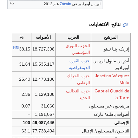
لوپـِس أوبرادور في
Zócalo
عام 2012
نتائج الانتخابات
المرشح
الحزب
الأصوات
%
الحزب الثوري
[40]
إنريكه پنيا نييتو
18,727,398
38.15
المؤسسي
أندرِس مانوِل لوپـِس
حزب الثورة
31.64
15,535,117
أوبرادور
الديمقراطية
Josefina Vázquez
حزب الحراك
25.40
12,473,106
Mota
الوطني
Gabriel Quadri de
حزب التحالف
2.36
1,129,108
la Torre
الجديد
مرشحون غير مسجلون
31,660
0.07
أصوات باطلة/ فارغة
1,191,057
–
الإجمالي
49,087,446
100
الناخبون المسجلون/ الإقبال
77,738,494
63.1