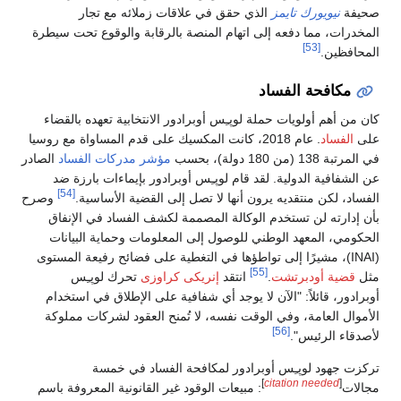
صحيفة
نيويورك تايمز
الذي حقق في علاقات زملائه مع تجار
المخدرات، مما دفعه إلى اتهام المنصة بالرقابة والوقوع تحت سيطرة
[53]
المحافظين.
مكافحة الفساد
كان من أهم أولويات حملة لوپـِس أوبرادور الانتخابية تعهده بالقضاء
على
الفساد
. عام 2018، كانت المكسيك على قدم المساواة مع روسيا
في المرتبة 138 (من 180 دولة)، بحسب
مؤشر مدركات الفساد
الصادر
عن الشفافية الدولية. لقد قام لوپـِس أوبرادور بإيماءات بارزة ضد
[54]
الفساد، لكن منتقديه يرون أنها لا تصل إلى القضية الأساسية.
وصرح
بأن إدارته لن تستخدم الوكالة المصممة لكشف الفساد في الإنفاق
الحكومي، المعهد الوطني للوصول إلى المعلومات وحماية البيانات
(INAI)، مشيرًا إلى تواطؤها في التغطية على فضائح رفيعة المستوى
[55]
مثل
قضية أودبرتشت
.
انتقد
إنريكى كراوزى
تحرك لوپـِس
أوبرادور، قائلاً: "الآن لا يوجد أي شفافية على الإطلاق في استخدام
الأموال العامة، وفي الوقت نفسه، لا تُمنح العقود لشركات مملوكة
[56]
لأصدقاء الرئيس".
تركزت جهود لوپـِس أوبرادور لمكافحة الفساد في خمسة
]
citation needed
[
مجالات
: مبيعات الوقود غير القانونية المعروفة باسم