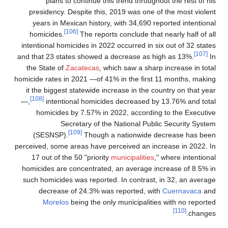
plans to continue this trend throughout the rest of his
presidency. Despite this, 2019 was one of the most violent
years in Mexican history, with 34,690 reported intentional
[106]
homicides.
The reports conclude that nearly half of all
intentional homicides in 2022 occurred in six out of 32 states
[107]
and that 23 states showed a decrease as high as 13%.
In
the State of
Zacatecas
, which saw a sharp increase in total
homicide rates in 2021 —of 41% in the first 11 months, making
it the biggest statewide increase in the country on that year
[108]
—,
intentional homicides decreased by 13.76% and total
homicides by 7.57% in 2022, according to the Executive
Secretary of the National Public Security System
[109]
(SESNSP).
Though a nationwide decrease has been
perceived, some areas have perceived an increase in 2022. In
17 out of the 50 "priority
municipalities
," where intentional
homicides are concentrated, an average increase of 8.5% in
such homicides was reported. In contrast, in 32, an average
decrease of 24.3% was reported, with
Cuernavaca
and
Morelos
being the only municipalities with no reported
[110]
changes.