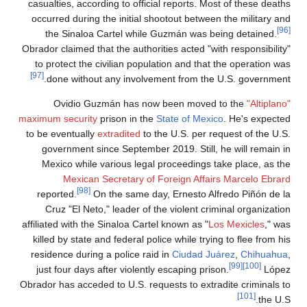
casualties, according to official reports. Most of these deaths
occurred during the initial shootout between the military and
[96]
the Sinaloa Cartel while Guzmán was being detained.
Obrador claimed that the authorities acted "with responsibility"
to protect the civilian population and that the operation was
[97]
done without any involvement from the U.S. government.
Ovidio Guzmán has now been moved to the
"Altiplano"
maximum security
prison in the
State of Mexico
. He's expected
to be eventually
extradited
to the U.S. per request of the U.S.
government since September 2019. Still, he will remain in
Mexico while various legal proceedings take place, as the
Mexican Secretary of Foreign Affairs
Marcelo Ebrard
[98]
reported.
On the same day, Ernesto Alfredo Piñón de la
Cruz "El Neto," leader of the violent criminal organization
affiliated with the Sinaloa Cartel known as "
Los Mexicles
," was
killed by state and federal police while trying to flee from his
residence during a police raid in
Ciudad Juárez
,
Chihuahua
,
[99]
[100]
just four days after violently escaping prison.
López
Obrador has acceded to U.S. requests to extradite criminals to
[101]
the U.S.