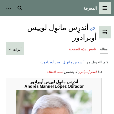
المعرفة
القائمة الرئيسية
بحث
أدوات
أندرِس مانوِل لوپـِس
تبديل عرض جدول المحتويات
أوبرادور
مقالة
ناقش هذه الصفحة
أدوات
(تم التحويل من
أندريس مانويل لوبيز أوبرادور
)
هذا
اسم إسباني
; لا يتضمن
اسم العائلة
.
أندرِس مانوِل لوپـِس أوبرادور
Andrés Manuel López Obrador