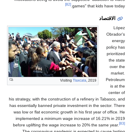
[82]
games" that kids have today.
الاقتصاد
López
Obrador's
energy
policy has
prioritized
the state
over the
market.
Petroleum
Visiting
Tlaxcala
, 2019
is at the
center of
his strategy, with the construction of a refinery in Tabasco, and
has essentially banned private investment in the sector. There
was low or flat economic growth in his first year of office. He
implemented a minimum wage increase of 16.21% in 2019
[83]
before uplifting the wage increase to 20% the same year.
The coronavirus pandemic is expected to cause lasting