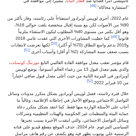
كامپتشى أمراً قضائياً ضد
قطار المايا
، مشيراً إلى موافقته في
[48]
"استشارة محاكاة".
عام 2022، أجرى لوپـِس أوبرادور استفتاءاً على رئاسته، وفاز بأكثر من
90% من الأصوات لكن مع نسبة إقبال منخفضة بلغت حوالي 18%،
وهو أقل بكثير من مستوى 40% المطلوب ليكون الاستفتاء ملزماً
[49]
قانونياً.
كما حظيت المشاورات الأخرى التي عقدت عامي 2018
[50]
و2019 بدعم واسع النطاق (70% أو أكثر)،
لكنها تعرضت لانتقادات
[51]
بسبب ضعف نسبة المشاركة (2% أو أقل) وأسباب أخرى.
قام مؤشر تعقب معدل موافقة القادة العالمي التابع
مورننگ كونسلت
،
والذي يقيم معدل قبول 13 من زعماء العالم أسبوعياً، بوضع لوپـِس
أوبرادور في المرتبة الثانية من حيث أعلى معدل قبول صافي اعتباراً
[52]
من 10 فبراير 2022.
خلال فترة رئاسته، فضل لوپـِس أوبرادور بشكل متكرر مدونات وسائل
التواصل الاجتماعي ومواقع الأخبار في إحاطاته الإعلامية، وغالباً ما
أجاب على الأسئلة الواردة منها فقط. كما انتقد بشكل متكرر دعاة
حماية البيئة والمنظمات غير الحكومية والهيئات التنظيمية وشركات
وسائل التواصل الاجتماعي، والتي انتقدت الأخيرة بسبب تحيزها
السياسي المزعوم. عام 2024، حذف الموقع مقطع ڤيديو على قناته
الرسمية على يوتيوب يظهر فيه وهو يكشف عن رقم هاتف مراسل