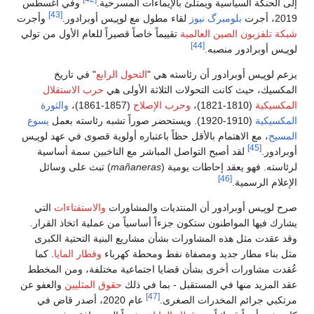
إلى الحنكة السياسية ويمتلئ بالإيماءات المسرحية.
وفي أغسطس
[43]
2019، أجرت
بلومبرگ نيوز
لقاء مطول مع لوپـِس أوبرادور.
وأجرت
شبكة تلفزيون الصين العالمية
تقييماً خاصاً قصيراً للعام الأول من تولي
[44]
لوپـِس أوبرادور منصبه.
يزعم لوپـِس أوبرادور أن رئاسته هي "
التحول الرابع
" في تاريخ
المكسيك، حيث كانت التحولات الثلاثة الأولى هي
حرب الاستقلال
المكسيكية
(1810-1821)،
وحرب الإصلاح
(1857-1861)،
والثورة
المكسيكية
(1910-1920). ويستحضر صوراً تشبه رئاسته بعمل
يسوع
المسيح
، مع الاهتمام بالأقل حظاً باعتباره أولوية قصوى في عهد لوپـِس
[45]
أوبرادور.
لقد أصبح التواصل المباشر مع الناخبين سمة أساسية
لرئاسته. فهو يعقد إحاطات يومية (
mañaneras
) تبث على وسائل
[46]
الإعلام الرسمية.
صرح لوپـِس أوبرادور أن المنتديات والمشاورات
والاستفتاءات
التي
يشارك فيها المواطنون ستكون جزءاً أساسياً من عملية اتخاذ القرار.
وقد عقدت مثل هذه المشاورات بشأن مشاريع البنية التحتية الكبرى
مثل بناء مطار جديد ومصفاة نفط ومحطة كهرباء
وقطار المايا
. كما
عُقدت مشاورات أخرى بشأن قضايا اجتماعية مختلفة، ومن المخطط
عقد المزيد منها في المستقبل - بما في ذلك
حقوق المثليين
والعفو عن
[47]
مرتكبي جرائم المخدرات الصغرى.
عام 2020، أصدر قاض في