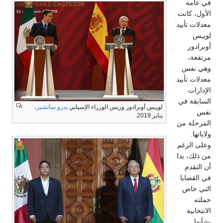
في عامه
الأول، كانت
معدلات تأييد
لوپـِس
أوبرادور
مرتفعة،
وهي نفس
معدلات تأييد
الإدارات
السابقة في
لوپـِس أوبرادور وريس الوزراء الإسپاني
بدرو سانشيز
،
نفس
يناير 2019.
المرحلة من
ولاياتها.
وعلى الرغم
من ذلك، بدا
أن التقدم
في القضايا
التي خاض
حملته
الانتخابية
بشأنها