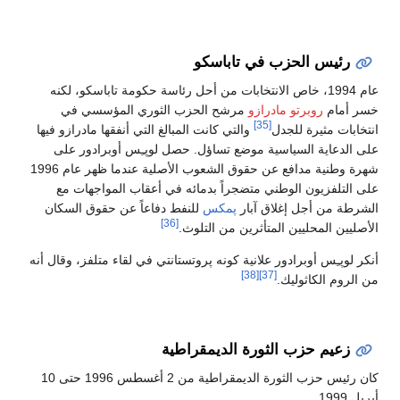
رئيس الحزب في تاباسكو
عام 1994، خاص الانتخابات من أحل رئاسة حكومة تاباسكو، لكنه
خسر أمام
روبرتو مادرازو
مرشح الحزب الثوري المؤسسي في
[35]
انتخابات مثيرة للجدل
والتي كانت المبالغ التي أنفقها مادرازو فيها
على الدعاية السياسية موضع تساؤل. حصل لوپـِس أوبرادور على
شهرة وطنية مدافع عن حقوق الشعوب الأصلية عندما ظهر عام 1996
على التلفزيون الوطني متضجراً بدمائه في أعقاب المواجهات مع
الشرطة من أجل إغلاق آبار
پمكس
للنفط دفاعاً عن حقوق السكان
[36]
الأصليين المحليين المتأثرين من التلوث.
أنكر لوپـِس أوبرادور علانية كونه پروتستانتي في لقاء متلفز، وقال أنه
[38]
[37]
من الروم الكاثوليك.
زعيم حزب الثورة الديمقراطية
كان رئيس حزب الثورة الديمقراطية من 2 أغسطس 1996 حتى 10
أبريل 1999.