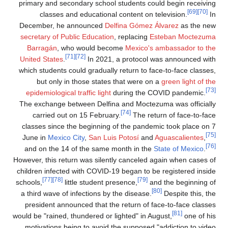
primary and secondary school students could begin receiving
[69]
[70]
classes and educational content on television.
In
December, he announced
Delfina Gómez Álvarez
as the new
secretary of Public Education
, replacing
Esteban Moctezuma
Barragán
, who would become
Mexico's ambassador to the
[71]
[72]
United States
.
In 2021, a protocol was announced with
which students could gradually return to face-to-face classes,
but only in those states that were on a
green light of the
[73]
epidemiological traffic light
during the COVID pandemic.
The exchange between Delfina and Moctezuma was officially
[74]
carried out on 15 February.
The return of face-to-face
classes since the beginning of the pandemic took place on 7
[75]
June in
Mexico City
,
San Luis Potosí
and
Aguascalientes
,
[76]
and on the 14 of the same month in the
State of Mexico
.
However, this return was silently canceled again when cases of
children infected with COVID-19 began to be registered inside
[77]
[78]
[79]
schools,
little student presence,
and the beginning of
[80]
a third wave of infections by the disease.
Despite this, the
president announced that the return of face-to-face classes
[81]
would be "rained, thundered or lighted" in August,
one of his
motivations being to avoid the supposed "addiction to video