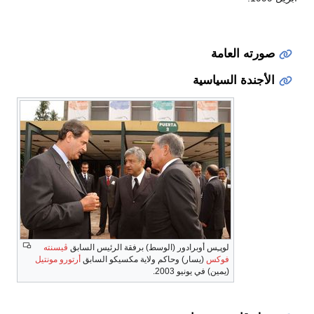
صورته العامة
الأجندة السياسية
لوپـِس أوبرادور (الوسط) برفقة الرئيس السابق
ڤيسنته
فوكس
(يسار) وحاكم ولاية مكسيكو السابق
أرتورو مونتيل
(يمين) في يونيو 2003.