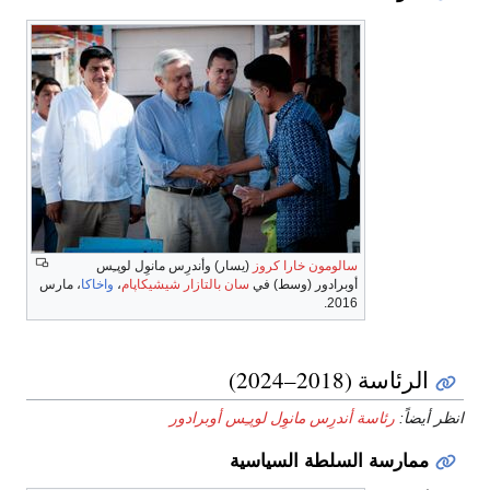
سالومون خارا كروز
(يسار) وأندرِس مانوِل لوپـِس
أوبرادور (وسط) في
سان بالتازار شيشيكاپام
،
واخاكا
، مارس
2016.
الرئاسة (2018–2024)
انظر أيضاً:
رئاسة أندرِس مانوِل لوپـِس أوبرادور
ممارسة السلطة السياسية