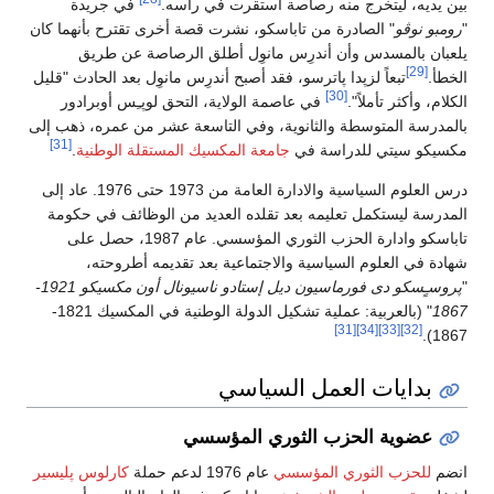
بين يديه، ليتخرج منه رصاصة استقرت في راسه.
في جريدة
"
رومبو نوڤو
" الصادرة من تاباسكو، نشرت قصة أخرى تقترح بأنهما كان
يلعبان بالمسدس وأن أندرِس مانوِل أطلق الرصاصة عن طريق
[29]
الخطأ.
تبعاً لزپدا پاترسو، فقد أصبح أندرِس مانوِل بعد الحادث "قليل
[30]
الكلام، وأكثر تأملاً".
في عاصمة الولاية، التحق لوپـِس أوبرادور
بالمدرسة المتوسطة والثانوية، وفي التاسعة عشر من عمره، ذهب إلى
[31]
مكسيكو سيتي للدراسة في
جامعة المكسيك المستقلة الوطنية
.
درس العلوم السياسية والادارة العامة من 1973 حتى 1976. عاد إلى
المدرسة ليستكمل تعليمه بعد تقلده العديد من الوظائف في حكومة
تاباسكو وادارة الحزب الثوري المؤسسي. عام 1987، حصل على
شهادة في العلوم السياسية والاجتماعية بعد تقديمه أطروحته،
"
پروسـٍسكو دى فورماسيون ديل إستادو ناسيونال أون مكسيكو 1921-
1867
" (بالعربية: عملية تشكيل الدولة الوطنية في المكسيك 1821-
[31]
[34]
[33]
[32]
1867).
بدايات العمل السياسي
عضوية الحزب الثوري المؤسسي
انضم
للحزب الثوري المؤسسي
عام 1976 لدعم حملة
كارلوس پليسير