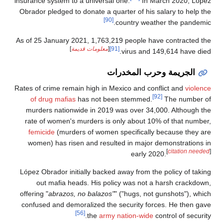
insurance system to a universal one.
In March 2020, López
Obrador pledged to donate a quarter of his salary to help the
[90]
country weather the pandemic.
As of 25 January 2021, 1,763,219 people have contracted the
[91]
[
معلومات قديمة
]
virus and 149,614 have died.
الجريمة وحرب المخدرات
Rates of crime remain high in Mexico and conflict and
violence
[92]
of drug mafias
has not been stemmed.
The number of
murders nationwide in 2019 was over 34,000. Although the
rate of women's murders is only about 10% of that number,
femicide
(murders of women specifically because they are
women) has risen and resulted in major demonstrations in
[
citation needed
]
early 2020.
López Obrador initially backed away from the policy of taking
out mafia heads. His policy was not a harsh crackdown,
offering "
abrazos, no balazos"
" ("hugs, not gunshots"), which
confused and demoralized the security forces. He then gave
[56]
the
army nation-wide
control of security.