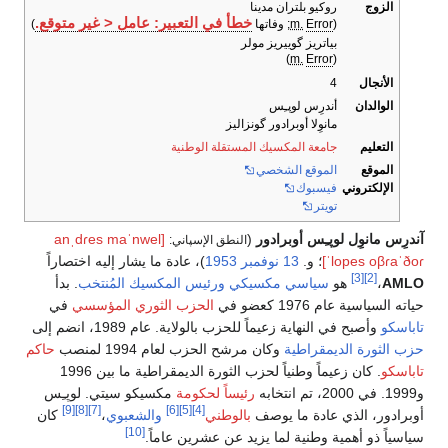
الزوج
روكيو بلتران مدينا
خطأ في التعبير: عامل < غير متوقع.
(
Error
m.
; وفاتها
)
بياتريز گوييريز مولر
)
m.
Error
(
الأنجال
4
الوالدان
أندرِس لوپـِس
مانوِلا أوبرادور گونزاليز
التعليم
جامعة المكسيك المستقلة الوطنية
الموقع
الموقع الشخصي
الإلكتروني
فيسبوك
تويتر
آندرِس مانوِل لوپـِس أوبرادور
(
[anˌdɾes maˈnwel
النطق الإسپاني:
ˈlopes oβɾaˈðoɾ]
؛ و.
13 نوفمبر
1953
)، عادة ما يشار إليه اختصاراً
[3]
[2]
AMLO
،
هو
سياسي
مكسيكي
ورئيس المكسيك المُنتخب
. بدأ
حياته السياسية عام 1976 كعضو في
الحزب الثوري المؤسسي
في
تاباسكو
وأصبح في النهاية زعيماً للحزب بالولاية. عام 1989، انضم إلى
حزب الثورة الديمقراطية
وكان مرشح الحزب لعام 1994 لمنصب
حاكم
تاباسكو
. كان زعيماً وطنياً لحزب الثورة الديمقراطية ما بين 1996
و1999. في 2000، تم انتخابه
رئيساً لحكومة
مكسيكو سيتي. لوپـِس
[9]
[8]
[7]
[6]
[5]
[4]
أوبرادور، الذي عادة ما يوصف
بالوطني
والشعبوي
،
كان
[10]
سياسياً ذو أهمية وطنية لما يزيد عن عشرين عاماً.