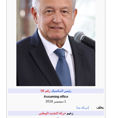
رئيس المكسيك
رقم 58
Assuming office
1 ديسمبر 2018
يخلف
إنريكه پنيا
زعيم
حركة التجديد الوطني