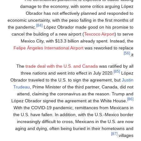
damage to the economy, with some critics arguing López
Obrador has not effectively planned and responded to
economic uncertainty, with the peso falling in the first months of
[84]
the pandemic.
López Obrador made good on his promise to
cancel the building of a new airport (
Texcoco Airport
) to serve
Mexico City, with $13.3 billion already spent. Instead, the
Felipe Ángeles International Airport
was reworked to replace
[56]
it.
The
trade deal with the U.S. and Canada
was ratified by all
[85]
three nations and went into effect in July 2020.
López
Obrador traveled to the U.S. to sign the agreement, but
Justin
Trudeau
, Prime Minister of the third partner, Canada, did not
attend, claiming the coronavirus as the reason. Trump and
[86]
López Obrador signed the agreement at the White House.
With the COVID-19 pandemic, remittances from Mexicans in
the U.S. have fallen. In addition, with the U.S.-Mexico border
increasingly difficult to cross, Mexicans in the U.S. are now
aging and dying, often being buried in their hometowns and
[87]
villages.