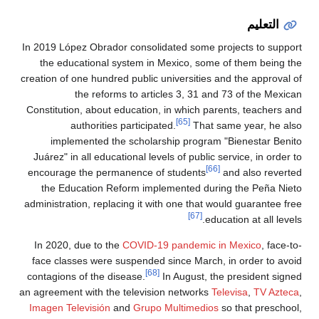
التعليم
In 2019 López Obrador consolidated some projects to support
the educational system in Mexico, some of them being the
creation of one hundred public universities and the approval of
the reforms to articles 3, 31 and 73 of the Mexican
Constitution, about education, in which parents, teachers and
[65]
authorities participated.
That same year, he also
implemented the scholarship program "Bienestar Benito
Juárez" in all educational levels of public service, in order to
[66]
encourage the permanence of students
and also reverted
the Education Reform implemented during the Peña Nieto
administration, replacing it with one that would guarantee free
[67]
education at all levels.
In 2020, due to the
COVID-19 pandemic in Mexico
, face-to-
face classes were suspended since March, in order to avoid
[68]
contagions of the disease.
In August, the president signed
an agreement with the television networks
Televisa
,
TV Azteca
,
Imagen Televisión
and
Grupo Multimedios
so that preschool,