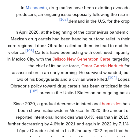
In
Michoacán
, drug mafias have been extorting avocado
producers, an ongoing issue especially following the rise in
[102]
demand in the U.S. for the crop.
In April 2020, at the beginning of the coronavirus pandemic,
Mexican drug cartels had been handing out food relief in their
core regions. López Obrador called on them instead to end the
[103]
violence.
Cartels have been acting with continued impunity
in Mexico City, with the
Jalisco New Generation Cartel
targeting
the chief of its police force,
Omar García Harfuch
for
assassination in an early morning. He survived wounded, but
[104]
two of his bodyguards and a civilian were killed.
López
Obrador's policy toward drug cartels has been criticized in the
[105]
press in the United States on an ongoing basis.
Since 2020, a gradual decrease in intentional
homicides
has
been shown nationwide in Mexico. In 2020, the amount of
reported intentional homicides was 0.4% less than in 2019,
further decreasing by 4.6% in 2021 and again in 2022 by 7.1%.
López Obrador stated in his 6 January 2022 report that he