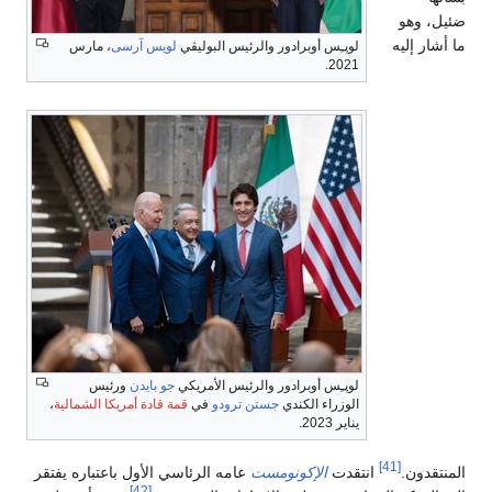
ضئيل، وهو
ما أشار إليه
لوپـِس أوبرادور والرئيس البوليڤي
لويس آرسى
، مارس
2021.
لوپـِس أوبرادور والرئيس الأمريكي
جو بايدن
ورئيس
الوزراء الكندي
جستن ترودو
في
قمة قادة أمريكا الشمالية
،
يناير 2023.
[41]
المنتقدون.
انتقدت
الإكونومست
عامه الرئاسي الأول باعتباره يفتقر
[42]