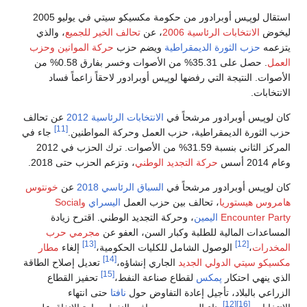
استقال لوپـِس أوبرادور من حكومة مكسيكو سيتي في يوليو 2005
ليخوض
الانتخابات الرئاسية 2006
، عن
تحالف الخير للجميع
، والذي
يتزعمه
حزب الثورة الديمقراطية
ويضم حزب
حركة الموانين
وحزب
العمل
. حصل على 35.31% من الأصوات وخسر بفارق 0.58% من
الأصوات. النتيجة التي رفضها لوپـِس أوبرادور لاحقاً زاعماً فساد
الانتخابات.
كان لوپـِس أوبرادور مرشحاً في
الانتخابات الرئاسية 2012
عن تحالف
[11]
حزب الثورة الديمقراطية، حزب العمل وحركة المواطنين.
جاء في
المركز الثاني بنسبة 31.59% من الأصوات. ترك الحزب في 2012
وعام 2014 أسس
حركة التجديد الوطني
، وتزعم الحزب حتى 2018.
كان لوپـِس أوبرادور مرشحاً في
السباق الرئاسي 2018
عن
خونتوس
هامروس هيستوريا
، تحالف بين حزب العمل
اليسراي
وSocial
Encounter Party
اليمين
، وحركة التجديد الوطني. اقترح زيادة
المساعدات المالية للطلبة وكبار السن، العفو عن
مجرمي حرب
[13]
[12]
المخدرات
،
الوصول الشامل للكليات الحكومية،
إلغاء
مطار
[14]
مكسيكو سيتي الدولي الجديد
الجاري إنشاؤه،
تعديل إصلاح الطاقة
[15]
الذي ينهي احتكار
پمكس
لقطاع صناعة النفط،
تحفيز القطاع
الزراعي بالبلاد، تأجيل إعادة التفاوض حول
نافتا
حتى انتهاء
[12]
[16]