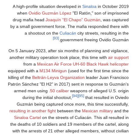
A high-profile situation developed in
Sinaloa
in October 2019
when
Ovidio Guzmán López
"El Ratón," son of imprisoned
drug mafia head
Joaquín “El Chapo” Guzmán
, was captured
by a small government force. The mafia responded there with
a shootout on the
Culiacán
city streets, resulting in the
[93]
government freeing Ovidio Guzmán.
On 5 January 2023, after six months of planning and vigilance,
another military operation took place, this time with
air support
from a
Mexican Air Force
UH-60 Black Hawk
helicopter
equipped with a
M134 Minigun
(used for the first time since the
killing of the
Beltrán-Leyva Organization
leader Juan Francisco
Patrón Sánchez "El H2" in 2017) sent in response to Guzmán's
armed men using
.50 caliber
weapons of alleged U.S. origin
[94]
[95]
during the initial shootout,
that resulted in Oviedo
Guzmán being captured once more, this time successfully,
resulting in another fight
between the
Mexican military
and the
Sinaloa Cartel
on the streets of Culiacán. This all resulted in
the deaths of 10 soldiers and 19 members of the cartel, along
with the arrests of 21 other alleged members, without civilian