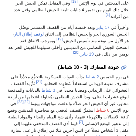
[18]
على المدينتين في يوم الإثنين.
وفي المقابل تمكن الجيش الحر
خلال ذلك اليوم من تدمير 4 دبابات تابعة للجيش النظامي وقتل عدد
[4]
من أفراده.
وأخيراً في
17 يناير
وبعد خمسة أيام من القصف المستمر توصَّل
الجيش السوري الحر والجيش النظامي إلى اتفاق
لوقف إطلاق النار
،
[19]
هو الأول من نوعه منذ تأسيس الجيش،
وبموجب الاتفاق فقد
انسحبَ الجيش النظامي من المدينتين وأخلى سبيلهما للجيش الحر بعد
[20]
يومين من ذلك، في
19 يناير
.
عودة المعارك (3 - 10 شباط)
في يوم الخميس
2 شباط
بدأت القوات العسكرية بالتجمُّع مجدَّداً على
[21]
مشارف مدينة الزبداني استعداداً لمُعاودة اقتحامها.
ثمَّ بدأ القصف
العشوائي على الزبداني ومضايا مجدداً في
3 شباط
بالدبابات والمدفعية
ليوقع عشرات القتلى، وبدأ الجيش النظامي بمُحاولة اقتحامها من أربعة
[23]
[22]
محاور، غير أن الجيش الحر صدَّه واندلعت مواجهات بينهما.
في
يوم الإثنين
6 شباط
استمرَّ القصف الدفعي مع محاصرة المدينتين وقطع
كافة الاتصالات والكهرباء عنهما، وأدى شح المياه والغذاء والمواد الطبية
[7]
إلى تدهور الوضع الإنساني،
فيما أدى القصف المدفعي عليهما إلى
مقتل 3 أشخاص فضلاً عن اثنين آخرين قتلا في إطلاق نار على سيارة