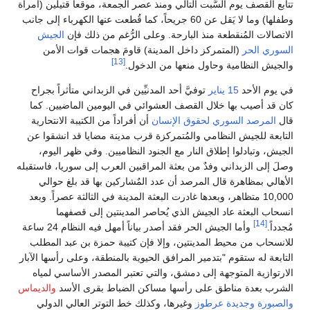
تتابع القصف يوم السَّبت التالي ومنذ عصر الجمعة، موقعاً قتيلين (امرأة
وطفلها) وما لا يَقل عن 60 جريحاً، كما قُطعت عنها الكهرباء إلى جانب
الاتصالات المُنقطعة منذ البارحة. وعلى الرُّغم من ذلك فإن
الجيش
السوري الحر
(المتمركز داخل المدينة) قاومَ هجمات قوات الأمن
[13]
والجيش النظامية وحاول منعها من الدخول.
في يوم الأحد
15 يناير
توفيَّ أحد المدنيِّين في الزبداني متأثراً بجراح
كان قد أصيب بها خلال القصف العشوائي في اليومين الماضيين. كما
قال
المرصد السوري لحقوق الإنسان
أن أفراداً من الكتيبة الانتحارية
التابعة للجيش النظامي والمُتمركزة قرب مدينة مضايا قد انشقوا عن
الجيش، وتبادلوا إطلاق النار مع الجنود النظاميين. وفي ظهر اليوم،
وصلَ إلى الزبداني وفدٌ من بعثة المراقبين العرب إلى سوريا، فاستقبله
الأهالي بمظاهرة قال المرصد أن عدد المٌشاركين بها قد بلغ حوالي
10,000 متظاهر، وبعدها غادرت البعثة المدينة في الثالثة عصراً. وبعد
انسحاب البعثة عاد الجيش الذي يُحاصر المدينتين إلى قصفهما
[14]
مُجدداً.
وأما الجيش الحر فقد أصدر بياناً أمهل فيه النظام 24 ساعة
للانسحاب من محيط المدينتين، وإلا فإن كتيبة حمزة بن عبد المطلب
التابعة له ستقوم "بتدمير المرافق الحيوية بالمنطقة، وعلى رأسها الآبار
الارتوازية المتوجهة إلى دمشق، والتي تعتبر المصدر الأساسي لمياه
الشرب بعدة مناطق على رأسها مساكن الضباط بقرى الأسد
والديماس
والصبورة
وجديدة عرطوز
وغيرها، وكذلك خط التوتر العالي الدولي