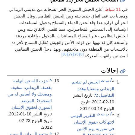
في
11 شباط
أعلنَ الجيش السوري الحر انسحابه من مدينتي الزبداني
ومضايا بعد عقد اتفاق جديد بينه وبين الجيش النظامي. وقال الجيش
الحر أن قراره هذا جاء لحقن الدماء والسماح بدخول المساعدات
الإنسانية إلى المدينتين المُحاصرتين، فيما يَقضي الاتفاق بينه وبين
الجيش النظامي - غير المساح للمساعدات بالدخول - بإعادة مردعة
وأسلحة كان قد نهبها من قوات الأمن والجيش مُقابل السماح لأفراده
بالانسحاب من المنطقة دون ملاحقتهم، وبهذا دخلَ الجيش النظامي
[30]
[29]
[28]
[6]
المدينتين وانتهت المعركة.
إحالات
^
حزب الله عن اتهامه
أ
ب
ت
^
الجيش لم يقتحم
بقصف الزبداني: سخيف
الزبداني ومضايا وهذه
ومضحك ولا أساس له من
التفاصيل
. تاريخ النشر
الصحة
.
المرصد
10-02-2012. تاريخ
السوري لحقوق الإنسان
.
الولوج 14-03-2012.
تاريخ النشر 16-01-2012.
أ
ب
ت
ث
^
التقرير اليومي
تاريخ الولوج 23-02-
لانتهاكات حقوق الإنسان
2012.
في سورية يوم الإثنين
^
منتجع الزبداني السوري