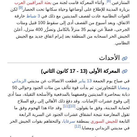
[8]
المتنازعين.
. وأثناء المعركة قامت لجنة من
بعثة المراقبين العرب
[9]
بزيارة المدينة للإطلاع على أوضاعها وحياة سكانها تحت الحصار
لكن
القوات النظامية عادت لقصف المدينتين مع ذلك في
3 شباط
خارقة
الاتفاق، وبعد أسبوع من القصف أدى إلى سقوط 100 قتيل ومئات
الجرحى، فضلاً عن تهديم 35 منزلاً بالكامل وتضرُّر 400 منزل، أعلنَ
الجيش الحر انسحابه من المنطقة بعد إبرام اتفاق جديد مع الجيش
النظامي.
الأحداث
المعركة الأولى (13 - 17 كانون الثاني)
في صباح يوم الجمعة
13 يناير
قطعت الاتصالات عن مدينتي
الزبداني
ومضايا
المُتجاورتين، ثم بدأت قوة تتألف من مئات الجنود وحوالي 50
دبابة بمحاصرة المدينتين وقصفهما بالمدفعية والأسلحة الثقيلة، مما أدى
إلى وقوع عشرات الإصابات. وقد دفعَ ذلك الأهالي إلى رفع السلاح
[11]
[10]
لحماية المدينة، وفق ما يقولون.
وقد جاءَ هذا الهجوم وفق ما
تقول المعارضة نتيجة انشقاق عشرات الجنود عن السرية الرابعة
التابعة
للجيش السوري
بمنطقة
سرغايا
، والتحقاهم بقوات الجيش الحر
[12]
في مدينتي الزبداني ومضايا.