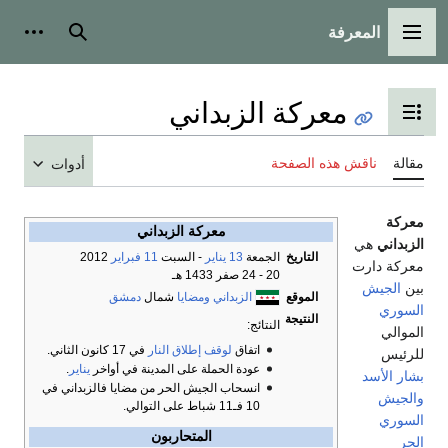
المعرفة
القائمة الرئيسية
بحث
أدوات
معركة الزبداني
تبديل عرض جدول المحتويات
مقالة
ناقش هذه الصفحة
أدوات
معركة
معركة الزبداني
الزبداني
هي
التاريخ
الجمعة
13 يناير
- السبت
11 فبراير
2012
معركة دارت
20 - 24 صفر 1433 هـ
بين
الجيش
الموقع
الزبداني
ومضايا
شمال
دمشق
السوري
النتيجة
النتائج:
الموالي
اتفاق
لوقف إطلاق النار
في 17 كانون الثاني.
للرئيس
عودة الحملة على المدينة في أواخر
يناير
.
بشار الأسد
انسحاب الجيش الحر من مضايا فالزبداني في
والجيش
10 فـ11 شباط على التوالي.
السوري
المتحاربون
الحر