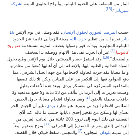
المار من المنطقة على الحدود اللبنانية, وأبراج الخليوي التابعة
لشركة
[15]
سيرياتل
".
حسب
المرصد السوري لحقوق الإنسان
، فقد وصتل في يوم الإثنين
16
يناير
تعزيزات من تنظيم
حزب الله
مدينة الزبداني قادمة عبرَ الحدود
اللبنانية المجاورة، وبدأت فور وصولها بقصف المدينة مستخدمة
صواريخ
[2]
كاتيوشا
،
غير أن الحزب نفى هذا الاتهام ووصفه بـ"السخيف
[16]
والمضحك".
وقد استمرَّ حصار المدينتين خلال يوم الإثنين ومُنع دخول
المواد الغذائية والطبية إليها، بالإضافة إلى أن أهاليها مُنعوا من مغادرتها.
وأما مضايا فقد جرت مُحاولة لاقتحامها من جهة الجبل الشرقي، مما
دفعَ الجوامع فيها إلى التكبير من على المنابر، ولكن تلا ذلك قصفها
بالمدفعية المتمركزة في معسكر بردى. وبعد هذه الأحداث بقليلٍ
وصلت تعزيزات إلى الزبداني تتألف من 13 دبابة و9 قطع مدفعية و3
[2]
حافلات محملة بالجنود.
وبعد محاولة اقتحام مضايا، حاول الجيش
النظامي اقتحام الزبداني بدورها عبر شارع
بردى
، غير أن الجيش الحر
تصدَّى لها وتمكن من تفجير إحدى دباباتها حسب ما قاله. كما أدَّى
القصف في ذلك اليوم إلى نزوح 200 عائلة من الجانب الغربي من
[17]
الزبداني (الذي يتعرض للقصف) إلى الشرقي،
ونزح بعضهم أيضاً
[2]
إلى مدينة
بلودان
المجاورة.
والمجمل، سقط قتيلان خلال القصف