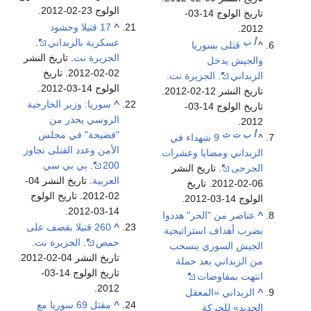
الولوج 23-02-2012.
تاريخ الولوج 14-03-
^
17 قتيلا وحشود
2012.
عسكرية بالزبداني
.
أ
ب
^
قتلى بسوريا
الجزيرة نت
. تاريخ النشر
والجيش يدخل
02-02-2012. تاريخ
الزبداني
.
الجزيرة نت
.
الولوج 14-03-2012.
تاريخ النشر 12-02-2012.
^
سوريا: وزير الخارجية
تاريخ الولوج 14-03-
الروسي يحذر من
2012.
"فضيحة" في مجلس
أ
ب
ت
ث
^
9 شهداء في
الأمن وعدد القتلى تجاوز
الزبداني ومضايا وعشرات
200
.
بي بي سي
الجرحى
. تاريخ النشر
العربية
. تاريخ النشر 04-
06-02-2012. تاريخ
02-2012. تاريخ الولوج
الولوج 14-03-2012.
14-03-2012.
^
عناصر من "الحر" هددوا
^
260 قتيلا بقصف على
بضرب أهداف استراتيجية
حمص
.
الجزيرة نت
.
الجيش السوري ينسحب
تاريخ النشر 04-02-2012.
من الزبداني بعد حملة
تاريخ الولوج 14-03-
انتهت بمفاوضات
2012.
^
الزبداني «المعقل
^
مقتل 69 سوريا مع
الجديد» للحركة