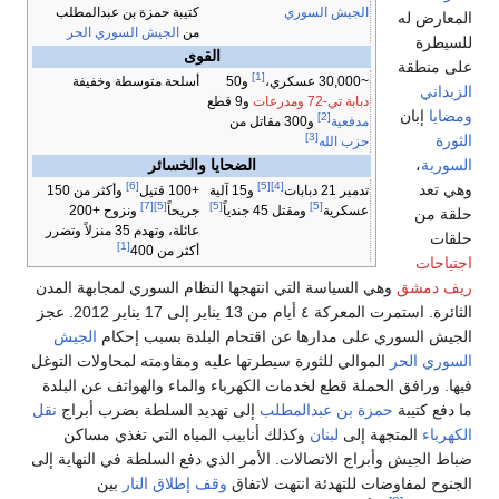
الجيش السوري
كتيبة حمزة بن عبدالمطلب
المعارض له
من
الجيش السوري الحر
للسيطرة
القوى
على منطقة
[1]
أسلحة متوسطة وخفيفة
~30,000 عسكري،
و50
الزبداني
دبابة تي-72
ومدرعات
و9 قطع
ومضايا
إبان
[2]
مدفعية
و300 مقاتل من
[3]
الثورة
حزب الله
السورية
،
الضحايا والخسائر
[6]
[5]
[4]
وهي تعد
تدمير 21 دبابات
و15 آلية
+100 قتيل
وأكثر من 150
[7]
[5]
[5]
[5]
عسكرية
ومقتل 45 جندياً
جريحاً
ونزوح +200
حلقة من
عائلة، وتهدم 35 منزلاً وتضرر
حلقات
[1]
أكثر من 400
اجتياحات
ريف دمشق
وهي السياسة التي انتهجها النظام السوري لمجابهة المدن
الثائرة. استمرت المعركة ٤ أيام من 13 يناير إلى 17 يناير 2012. عجز
الجيش السوري على مدارها عن اقتحام البلدة بسبب إحكام
الجيش
السوري الحر
الموالي للثورة سيطرتها عليه ومقاومته لمحاولات التوغل
فيها. ورافق الحملة قطع لخدمات الكهرباء والماء والهواتف عن البلدة
ما دفع كتيبة
حمزة بن عبدالمطلب
إلى تهديد السلطة بضرب أبراج
نقل
الكهرباء
المتجهة إلى
لبنان
وكذلك أنابيب المياه التي تغذي مساكن
ضباط الجيش وأبراج الاتصالات. الأمر الذي دفع السلطة في النهاية إلى
الجنوح لمفاوضات للتهدئة انتهت لاتفاق
وقف إطلاق النار
بين