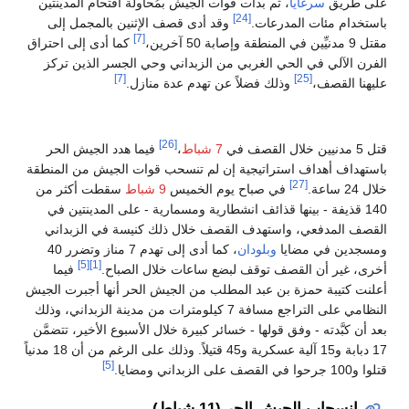
على طريق
سرغايا
، ثم بدأت قوات الجيش بمُحاولة اقتحام المدينتين
[24]
باستخدام مئات المدرعات.
وقد أدى قصف الإثنين بالمجمل إلى
[7]
مقتل 9 مدنيِّين في المنطقة وإصابة 50 آخرين،
كما أدى إلى احتراق
الفرن الآلي في الحي الغربي من الزبداني وحي الجسر الذين تركز
[7]
[25]
عليهنا القصف،
وذلك فضلاً عن تهدم عدة منازل.
[26]
قتل 5 مدنيين خلال القصف في
7 شباط
،
فيما هدد الجيش الحر
باستهداف أهداف استراتيجية إن لم تنسحب قوات الجيش من المنطقة
[27]
خلال 24 ساعة.
في صباح يوم الخميس
9 شباط
سقطت أكثر من
140 قذيفة - بينها قذائف انشطارية ومسمارية - على المدينتين في
القصف المدفعي، واستهدف القصف خلال ذلك كنيسة في الزبداني
ومسجدين في مضايا
وبلودان
، كما أدى إلى تهدم 7 مناز وتضرر 40
[5]
[1]
أخرى، غير أن القصف توقف لبضع ساعات خلال الصباح.
فيما
أعلنت كتيبة حمزة بن عبد المطلب من الجيش الحر أنها أجبرت الجيش
النظامي على التراجع مسافة 7 كيلومترات من مدينة الزبداني، وذلك
بعد أن كبَّدته - وفق قولها - خسائر كبيرة خلال الأسبوع الأخير، تتضمَّن
17 دبابة و15 آلية عسكرية و45 قتيلاً. وذلك على الرغم من أن 18 مدنياً
[5]
قتلوا و100 جرحوا في القصف على الزبداني ومضايا.
انسحاب الجيش الحر (11 شباط)