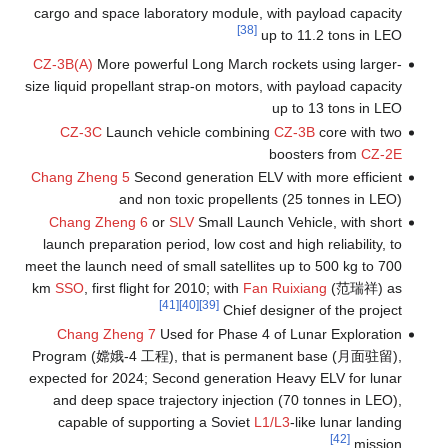
cargo and space laboratory module, with payload capacity
[38]
up to 11.2 tons in LEO
CZ-3B(A)
More powerful Long March rockets using larger-
size liquid propellant strap-on motors, with payload capacity
up to 13 tons in LEO
CZ-3C
Launch vehicle combining
CZ-3B
core with two
boosters from
CZ-2E
Chang Zheng 5
Second generation ELV with more efficient
and non toxic propellents (25 tonnes in LEO)
Chang Zheng 6
or
SLV
Small Launch Vehicle, with short
launch preparation period, low cost and high reliability, to
meet the launch need of small satellites up to 500 kg to 700
km
SSO
, first flight for 2010; with
Fan Ruixiang
(范瑞祥) as
[41]
[40]
[39]
Chief designer of the project
Chang Zheng 7
Used for Phase 4 of Lunar Exploration
Program (嫦娥-4 工程), that is permanent base (月面驻留),
expected for 2024; Second generation Heavy ELV for lunar
and deep space trajectory injection (70 tonnes in LEO),
capable of supporting a Soviet
L1/L3
-like lunar landing
[42]
mission