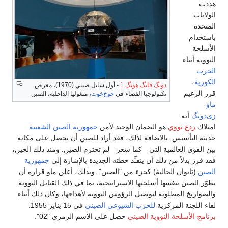
هددت
الولايات
المتحدة
باستخدام
الأسلحة
النووية أثناء
الحرب
الكورية
،
دونگ فانگ هونگ 1
- أول ساتل صيني (1970)، معرض
قرر الزعيم
تكنولوجيا الفضاء في
خوخ‌خوت
، منغوليا الداخلية، الصين
ماو
زى‌دونگ
أنه
امتلاك
ردع نووي
هو الضمان الوحيد لأمن
جمهورية الصين الشعبية
حديثة التأسيس. بالاضافة لذلك، فقد أراد للصين أن تحصل على مكانة
بين القوى العالمية التي—كما شعر—لم تحترم الصين. ومنذ ذلك الحين،
فقد قرر بدلاً من ذلك أن ينفـِّذ خطته الجديدة بالإشارة إلى
جمهورية
الصين
(تايوان الحالية) كجزء من "الصين". وبذلك، أعلن ماو قراره أن
تطوّر الصين بنفسها أسلحتها الاستراتيجية، بما في ذلك القنابل النووية
والصواريخ المطلوبة لتوصيل الرؤوس النووية لأهدافها، وكان ذلك أثناء
لقاء اللجنة المركزية
للحزب الشيوعي الصيني
في 15 يناير 1955.
برنامج الأسلحة النووية الصيني
حصل على الاسم الرمزي "02".