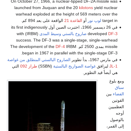
On October 27, 1966, a nuclear-tipped DF-2A missile was
launched from Jiuquan and the 20
kilotons
yield nuclear
warhead exploded at the height of 569 meters over the
target in
لوپ نور
أو
القاعدة 21
الواقعة على بعد 894 كم.
في 26 ديسمبر 1966، اختبرت الصين أول its first indigenously
DF-3
developed
صاروخ بالستي وسيط المدى
(IRBM) with
success. The DF-3 was a single-stage, single-warhead
missile بمدى 2500 كم. The development of the
IRBM
DF-4
began in 1967 in parallel with the single-stage DF-3.
في مارس 1967، بدأ تطوير
الصاروخ البالستي المنطلق من غواصة
JL-1
ليرافق
غواصة الصواريخ البالستية
(SSBN)
طراز 092
التي
هي أيضاً قيد التطوير.
ومع بلوغ
سباق
الفضاء
بين
القوتين
العظميين
أوجه
بالوصول
إلى القمر،