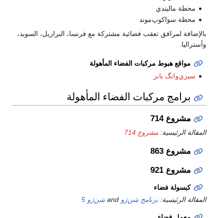
محطة ماليندي
محطة سواكوپ‌موند
بالإضافة لمرافق تعقب فضائية مشتركة مع فرنسا، البرازيل، السويد،
وأستراليا.
مواقع هبوط مركبات الفضاء المأهولة
سيزي‌وانگ بانر
برامج مركبات الفضاء المأهولة
مشروع 714
المقالة الرئيسية:
مشروع 714
مشروع 863
مشروع 921
كبسولة فضاء
المقالة الرئيسية:
برنامج شن‌ژو
and
شن‌ژو 5
معمل فضاء