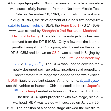
A first liquid-propellant DF-3 medium-range ballistic missile
was successfully launched from the Northern Missile Test
Site on December 18, 1968, inaugurating the test site.
In August 1969, the development of China's first heavy-lift
satellite launch vehicle
(SLV), the
Feng Bao 1
(FB-1) (风暴
一号, was started by
Shanghai’s 2nd Bureau of Mechanic-
Electrical Industry
. The all-liquid two-stage launcher was
derived from the DF-5 ICBM. Only a few months later, a
parallel heavy-lift SLV program, also based on the same
DF-5 ICBM and known as
CZ-2
, was started in Beijing by
.
the
First Space Academy
The DF-4 was used to develop the
لونگ مارش-1 SLV
. A
newly designed spin-up orbital insertion solid propellant
rocket motor third stage was added to the two existing
حمض النيتريك
/
liquid propellant stages. An attempt to
UDMH
use this vehicle to launch a Chinese satellite before
Japan's
[10]
first attempt
ended in failure on November 16, 1969.
The first DF-4 liquid-propellant with two-stage, single-
warhead IRBM was tested with success on January 30,
1970. The addition of a second-stage allowed the missile to