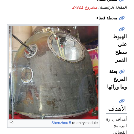
المقالة الرئيسية:
مشروع 921-2
محطة فضاء
الهبوط
على
سطح
القمر
بعثة
المريخ
وما ورائها
الأهدف
أهداف إدارة
Shenzhou 5
re-entry module
البرنامج
الفضائي