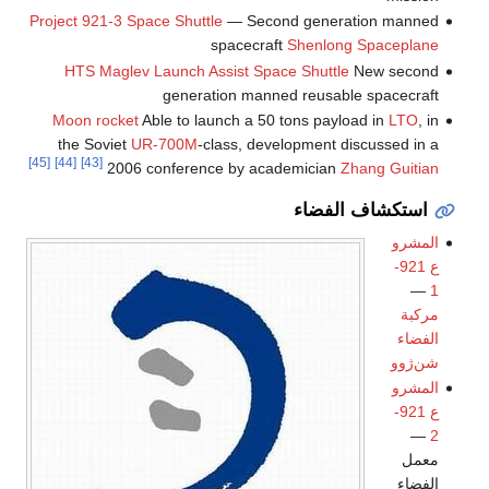
Project 921-3
Space Shuttle
— Second generation manned
spacecraft
Shenlong Spaceplane
HTS Maglev Launch Assist Space Shuttle
New second
generation manned reusable spacecraft
Moon rocket
Able to launch a 50 tons payload in
LTO
, in
the Soviet
UR-700M
-class, development discussed in a
[45]
[44]
[43]
2006 conference by academician
Zhang Guitian
استكشاف الفضاء
المشرو
ع 921-
—
1
مركبة
الفضاء
شن‌ژوو
المشرو
ع 921-
—
2
معمل
الفضاء