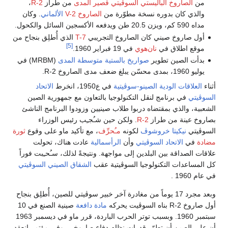
من
الصاروخ الباليستي السوڤيتي قصير المدى
من طراز
R-2
،
والذي كان بدوره نسخة مطوّرة من
الصاروخ V-2
الألماني
. وكان
مداه 590 كم، ويزن 20.5 طن ويدفعه الأكسجين السائل والكحول.
أول صاروخ صيني كان الصاروخ التجريبي
T-7
الذي أُطلِق بنجاح من
[5]
موقع اطلاق في
نان‌هوي
في 19 فبراير 1960.
بدأت الصين تطوير
صواريخ بالستية متوسطة المدى
(MRBM) في
يوليو 1960، بمدى محسّن يبلغ ضعف مدى الصاروخ R-2.
أثناء
العلاقات الودية الصينو-سوڤيتية
في ع1950، انخرط
الاتحاد
السوڤيتي
في برنامج لنقل التكنولوجيا بالتعاون مع جمهورية الصين
الشعبية، والذي بمقتضاه دربوا طلاب صينيين وزودوا البرنامج الناشئ
بصاروخ عينة من طراز
R-2
. ولكن حين شـُجـِب رئيس الوزراء
السوڤيتي
نيكيتا خروشوڤ
لكونه
مـُحرِّف
، مع تأكيد ماو على وقوع
ثورة
مضادة
في
الاتحاد السوڤيتي
وأن
الرأسمالية
عادت هناك، تحولت
علاقات الصداقة بين البلدين إلى مواجهة. ونتيجةً لذلك، سـُحـِبت فوراً
كل المساعدات التكنولوجيا السوڤيتية عقب
الشقاق الصيني السوڤيتي
في عام 1960 .
وبعد مجرد 17 يوماً من مغادرة آخر خبير سوڤيتي للصين، أُطلِق بنجاح
أول صاروخ R-2 بناه السوڤيت يحركه
مادة دافعة
صينية الصنع في 10
سبتمبر 1960. وبسبب توتر الحرب الباردة، قرر ماو في ديسمبر 1963
أن على الصين أن تطوّر قدرات نظام دفاع صاروخي. وفي مؤتمر انعقد