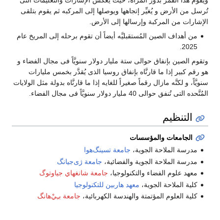
ويقوم هذا القمر بدور المرآة، حيث يعكس الإشارات والتعليمات التى
تُرسل من الأرض و يُغيِّر إتجاهها ويوصلها إلى المركبه ثم يقوم بتلقى
الإشارات من المركبة وإرسالها إلى الأرض.
من أهداف الصين المُستقبليَّه أيضاً أن تقوم برحله إلى المريخ عام
2025.
وتقوم الصين بإنفاق حوالى ستة مليار دولار سنويَّاً فى مجال الفضاء و
هو رقم كبير إذا ما قارنَّاه بإنفاق روسيا الذى يُقدَّر بخمس مليارات
سنويَّاً، و لكنَّه مازال رقماً صغيراً للغايه إذا ما قارنَّاه بدولة مثل الولايات
المُتَّحده التى تُنفق حوالى 40 مليار دولار سنويَّاً فى مجال الفضاء.
التنظيم
الجامعات والمؤسسات
مدرسة الملاحة الجوية،
جامعة تسينگ‌هوا
مدرسة الملاحة الجوية والفضائية،
جامعة ژى‌جيانگ
معهد علوم الفضاء والتكنولوجيا،
جامعة شانغهاي جياوتوگ
كلية الملاحة الجوية،
معهد هاربين للتكنولوجيا
كلية العلوم المؤتمتة والهندسة الكهربائية،
جامعة بـِيْ‌هانگ