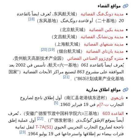
مواقع الفضاء
مدينة دونگ‌فنگ الفضائية
（东风航天城، تُعرف ايضاً
بالقاعدة
[18]
20
（二十基地）أو
قاعدة دونگ‌فنگ
（东风基地）
مدينة بكين الفضائية
（北京航天城）
مدينة ون‌تشانگ الفضائية
（文昌航天城）
مدينة شنغهاي الفضائية
（上海航天城）
[20]
[19]
مدينة يان‌تاي الفضائية
（烟台航天城）
منتزه گوي‌ژوو الصناعي الفضائي
（贵州航天高新技术产业园،
يُعرف ايضاً
بالقاعدة 061
（航天○六一基地، تأسس في 2002 بعد
الموافقة على
مشروع 863
لتصنيع مراكز الأبحاث الفضائية（“国家
[21]
863计划成果产业化基地”）.
مواقع اطلاق مدارية
نان‌هوي
（南汇县老港镇东进村）أول إطلاق ناجج لصاروخ
[5]
التجارب
ت-7إم
في 19 فبراير 1960.
القاعدة 603
（安徽广德誓节渡中国科学院六○三基地）، تُعرف
[22]
أيضاً
بموقع الإطق گوانگ‌دى
（广德发射场）.
أول عملية إطق
ناجحة لصاروخ التجارب التجريبي الحيوي
T-7A(S1)
لنقل ثمانية
[23]
فئرات بيضاء تم إطلاقها واسترجاعها في 19 يوليو 1964.