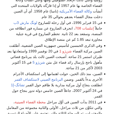
الفضاء الخاصة بها عام 1957 أو إذا قارنَّاه بالولايات المتحدة التى
أنشأت
وكالة الفضاء الأمريكية
(ناسا) عام 1958. أي أن الصين
دخلت مجال الفضاء بعدهم بحوالي 35 عام.
في 15 فبراير 1996، في أول رحلة للصاروخ
لونگ مارش 3ب
حاملاً
إنتلسات 708
، انحرف الصاروخ عن مساره فور انطلاقه من
المنصة، وسقعد بعد 22 ثانية. تحطم الصاروخ في قرية جبلية
مجاورة تبعد 1.85 كم عن منصة الإطلاق.
وفي الذكرى الخمسين لتأسيس جمهورية الصين الشعبية، أطلقت
الصين مركبة الفضاء
شن‌ژو 1
في 20 نوفمبر 1999 واستعادتها بعد
طيران استمر 21 ساعة. أصبحت الصين ثالث بلد ببرنامج فضائي
مأهول ناجح بإرسال رائد فضاء عل متن
شن‌ژو 5
في 15 أكتوبر
2003 لأكثر من 21 ساعة.
الصين، منذ ذلك الحين، حولت اهتمامها إلى استكشاف الأجرام
الأخرى بدءاً بالقمر. وضمن
البرنامج الصيني لاستكشاف القمر
انطلقت بنجاح أول مركبة مدارية بلا طاقم حول القمر
تشانگ-إ1
في 24 أكتوبر 2007، جاعلاً الصين خامس دولة تدور بنجاح حول
القمر.
في 2011 بدأت الصين فى أوَّل مراحل
محطة الفضاء الصينية
،
والتي تتكوَّن من ثلاث مراحل، الأولى والثانية مجموعة من المعامل
والمختبرات، ثم المرحلة الثالثة والتي تحتوي على الأجزاء الرئيسية