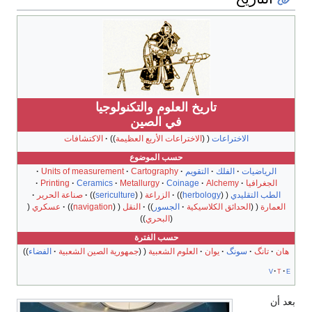
تاريخ العلوم والتكنولوجيا
في الصين
الاختراعات
الاختراعات الأربع العظيمة
الاكتشافات
حسب الموضوع
الرياضيات
الفلك
التقويم
Cartography
Units of measurement
الجغرافيا
Alchemy
Coinage
Metallurgy
Ceramics
Printing
الطب التقليدي
herbology
الزراعة
sericulture
صناعة الحرير
العمارة
الحدائق الكلاسيكية
الجسور
النقل
navigation
عسكري
البحري
حسب الفترة
هان
تانگ
سونگ
يوان
العلوم الشعبية
جمهورية الصين الشعبية
الفضاء
v
t
e
بعد أن