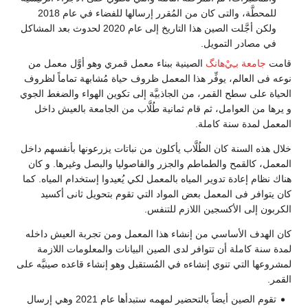
للمحطَّة، والتى كان من المُقرر إرسالها للفضاء في عام 2018
ولكن أجَّلت الصين هذا التاريخ إلى عام 2020 لحدوث بعد المشاكل
في مصادر التمويل.
قامت
جامعة بـِيْ‌هانگ
الصينية ببناء معمل قمري وهو أوَّل معمل من
نوعه فى العالم، يوفِّر هذا المعمل ظروف حياة مُشابهة تماماً لظروف
الحياة على سطح القمر، من الجاذبيَّة إلى تكوين الهواء والضغط الجوي
و يرها من العوامل، ثم قام ثمانية طُلَّاب من الجامعة بالعيش داخل
المعمل لمدة سنة كاملة.
خلال هذه السنة كان الطُلَّاب يأكلون من نباتات يزرعونها بأنفسهم داخل
المعمل، كالقمح والطماطم والجزر والفاصوليا والبصل وغيرها. و كان
هناك نظام إعادة تدوير المياه بالمعمل لكي يُعيدوا إستخدام المياه. كما
كان يتوافر فى المعمل بعض المواد التي تقوم بتحويل ثانى أكسيد
الكربون إلى الأكسجين اللازم للتنفس.
كان الهدف الأساسي من إنشاء هذا المعمل ومن تجربة العيش داخله
لمدة سنة كاملة أن تتوافر لدى الصين البيانات والمعلومات اللازمة
لمشروعها التي تنوي إنشاءه في المُستقبل وهو إنشاء قاعده صينيَّه على
القمر.
تقوم الصين أيضاً بالتحضير لمهمه ستبدأها عام 2021 وهي إرسال