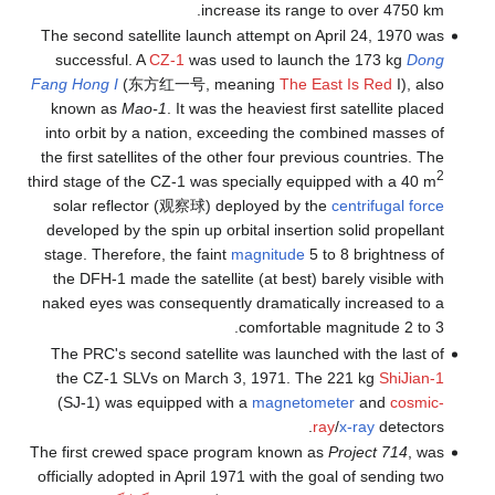
increase its range to over 4750 km.
The second satellite launch attempt on April 24, 1970 was
successful. A
CZ-1
was used to launch the 173 kg
Dong
Fang Hong I
(东方红一号, meaning
The East Is Red
I), also
known as
Mao-1
. It was the heaviest first satellite placed
into orbit by a nation, exceeding the combined masses of
the first satellites of the other four previous countries. The
2
third stage of the CZ-1 was specially equipped with a 40 m
solar reflector (观察球) deployed by the
centrifugal force
developed by the spin up orbital insertion solid propellant
stage. Therefore, the faint
magnitude
5 to 8 brightness of
the DFH-1 made the satellite (at best) barely visible with
naked eyes was consequently dramatically increased to a
comfortable magnitude 2 to 3.
The PRC's second satellite was launched with the last of
the CZ-1 SLVs on March 3, 1971. The 221 kg
ShiJian-1
(SJ-1) was equipped with a
magnetometer
and
cosmic-
ray
/
x-ray
detectors.
The first crewed space program known as
Project 714
, was
officially adopted in April 1971 with the goal of sending two