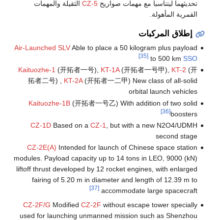
تحديثهما ليتناسبا مع مهمات صواريخ
CZ-5
الثقيلة والمهمات
القمرية المأهولة.
إطلاق المركبات
Air-Launched SLV
Able to place a 50 kilogram plus payload
[35]
to 500 km
SSO
Kaituozhe-1
(开拓者一号),
KT-1A
(开拓者一号甲),
KT-2
(开
拓者二号) ,
KT-2A
(开拓者一二甲) New class of all-solid
orbital launch vehicles
Kaituozhe-1B
(开拓者一号乙) With addition of two solid
[36]
boosters
CZ-1D
Based on a
CZ-1
, but with a new N2O4/UDMH
second stage
CZ-2E(A)
Intended for launch of Chinese space station
modules. Payload capacity up to 14 tons in LEO, 9000 (kN)
liftoff thrust developed by 12 rocket engines, with enlarged
fairing of 5.20 m in diameter and length of 12.39 m to
[37]
accommodate large spacecraft
CZ-2F/G
Modified
CZ-2F
without escape tower specially
used for launching unmanned mission such as Shenzhou