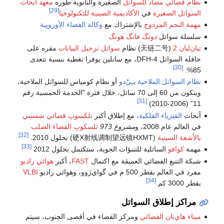
نظام فضائي مضاد للسواتل
الصغيرة والنانوية طوره
معهد أبحاث
[29]
السواتل الصغيرة
في
الأكاديمية الصينية للتكنولوجيا
مهمة النجم المزدوج
بالإشتراك مع
وكالة الفضاء الأوروپية
سلسلة سواتل
دونگ فانگ هونگ
تيان‌ليان 2
(天链二号) نظام
سواتل ترحيل البيانات
مقره على
حافلة السواتل DFH-4، مع ساتلين يوفرا تغطية بنسبة تتعدى
[30]
85%.
نظام السواتل الملاحية بـِيْ‌دو
أو نظام كومپاس للسواتل الملاحية،
ويتكون من 60 إلى 70 ساتل، خلال فترة "الخدمة الخمسية رقم
[31]
11" (2006-2010)
أبحاث
الفيزياء الفلكية
، مع إطلاق أكبر
تلكسوپ فضائي شمسي
في العالم عام 2008، و
مشروع 973
تلسكوپ الفضاء الصلب
[32]
بالأشعة السينية
(硬X射线调制望远镜HXMT) بحلول 2010.
[33]
مهمة
كوافو
الساتلية للتنبؤات الجوية، ستكتمل بحلول 2012
شبكة التتبع الفضائي العميقة مع اكتمال
FAST
، أكبر
هوائي راديو
مفرد في العالم بقطر 500 م في گواي‌ژوو، وهوائي راديو
VLBI
[34]
بقطر 3000 كم
مراكز إطلاق السواتل
ميناء هاي‌نان الفضائي
ومركز الفضاء في أقصى الجنوب، سيتم