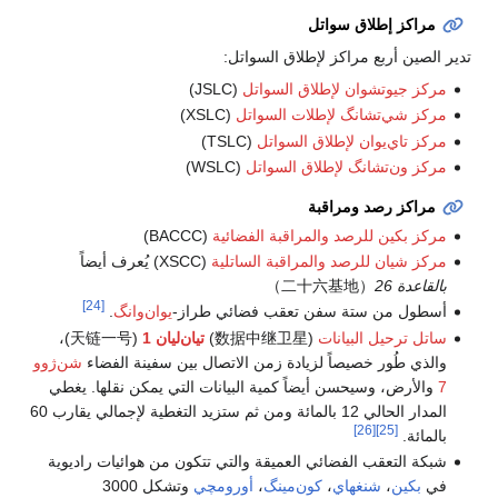
مراكز إطلاق سواتل
تدير الصين أربع مراكز لإطلاق السواتل:
مركز جيو‌تشوان لإطلاق السواتل
(JSLC)
مركز شي‌تشانگ لإطلات السواتل
(XSLC)
مركز تاي‌يوان لإطلاق السواتل
(TSLC)
مركز ون‌تشانگ لإطلاق السواتل
(WSLC)
مراكز رصد ومراقبة
مركز بكين للرصد والمراقبة الفضائية
(BACCC)
مركز شيان للرصد والمراقبة الساتلية
(XSCC) يُعرف أيضاً
بالقاعدة 26
（二十六基地）
[24]
أسطول من ستة سفن تعقب فضائي طراز-
يوان‌وانگ
.
ساتل ترحيل البيانات
(数据中继卫星)
تيان‌ليان 1
(天链一号)،
والذي طُور خصيصاً لزيادة زمن الاتصال بين سفينة الفضاء
شن‌ژوو
7
والأرض، وسيحسن أيضاً كمية البيانات التي يمكن نقلها. يغطي
المدار الحالي 12 بالمائة ومن ثم ستزيد التغطية لإجمالي يقارب 60
[26]
[25]
بالمائة.
شبكة التعقب الفضائي العميقة والتي تتكون من هوائيات راديوية
في
بكين
،
شنغهاي
،
كون‌مينگ
،
أورومچي
وتشكل 3000