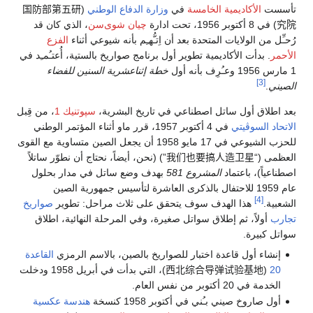
تأسست
الأكاديمية الخامسة
في
وزارة الدفاع الوطني
(
国防部第五研
究院
) في 8 أكتوبر 1956، تحت ادارة
چيان شوى‌سن
، الذي كان قد
رُحـِّل من الولايات المتحدة بعد أن اِتـُّهـِم بأنه شيوعي أثناء
الفزع
الأحمر
. بدأت الأكاديمية تطوير أول برنامج صواريخ بالستية، أُعتـُمـِد في
1 مارس 1956 وعـُرِف بأنه أول
خطة إثناعشرية السنين للفضاء
[3]
الصيني
.
بعد اطلاق أول ساتل اصطناعي في تاريخ البشرية،
سپوتنيك 1
، من قِبل
الاتحاد السوڤيتي
في 4 أكتوبر 1957، قرر ماو أثناء المؤتمر الوطني
للحزب الشيوعي في 17 مايو 1958 أن يجعل الصين متساوية مع القوى
العظمى (“
我们也要搞人造卫星
”) (نحن، أيضاً، نحتاج أن نطوّر ساتلاً
اصطناعياً)، باعتماد
المشروع 581
بهدف وضع ساتل في مدار بحلول
عام 1959 للاحتفال بالذكرى العاشرة لتأسيس جمهورية الصين
[4]
الشعبية.
هذا الهدف سوف يتحقق على ثلاث مراحل: تطوير
صواريخ
تجارب
أولاً، ثم إطلاق سواتل صغيرة، وفي المرحلة النهائية، اطلاق
سواتل كبيرة.
إنشاء أول قاعدة اختبار للصواريخ بالصين، بالاسم الرمزي
القاعدة
20
(
西北综合导弹试验基地
)، التي بدأت في أبريل 1958 ودخلت
الخدمة في 20 أكتوبر من نفس العام.
أول صاروخ صيني بـُني في أكتوبر 1958 كنسخة
هندسة عكسية