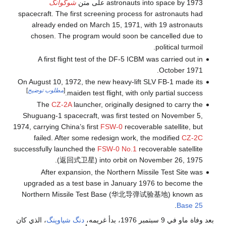
astronauts into space by 1973 على متن
شوگوانگ
spacecraft. The first screening process for astronauts had
already ended on March 15, 1971, with 19 astronauts
chosen. The program would soon be cancelled due to
political turmoil.
A first flight test of the DF-5 ICBM was carried out in
October 1971.
On August 10, 1972, the new heavy-lift SLV FB-1 made its
[
مطلوب توضيح
]
maiden test flight, with only partial success.
The
CZ-2A
launcher, originally designed to carry the
Shuguang-1 spacecraft, was first tested on November 5,
1974, carrying China’s first
FSW-0
recoverable satellite, but
failed. After some redesign work, the modified
CZ-2C
successfully launched the
FSW-0 No.1
recoverable satellite
(返回式卫星) into orbit on November 26, 1975.
After expansion, the Northern Missile Test Site was
upgraded as a test base in January 1976 to become the
Northern Missile Test Base (华北导弹试验基地) known as
.
Base 25
بعد وفاة ماو في 9 سبتمبر 1976، بدأ غريمه،
دنگ شياوپنگ
، الذي كان