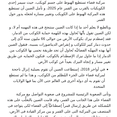
مركبة فضاء تستطيع الهبوط على جسم كويكب، حيث سيمر إحدى
الكويكبات بالقرب من القمر عام 2025، و تأمل الصين أن تستطيع
هذه المركبة الهبوط على الكويكب وتغيير مساره لجعله يدور حول
القمر.
وبالطبع لا يعلم أحد ما إذا كانت الصين ستنجح فى هذه المهمه أم لا، و
لكن الصين تقول بأنَّها تُحاول بهذه المُهمة حماية الكوكب من الدمار،
فقد إصطدم نيزك بكوكب الأرض من حوالى 66 مليون سنه أدَّى إلى
حدوث دمار كبير للكوكب و إنقراض الديناصورات بسببه، فتقول الصين
أنها بهذه المهمَّه الفضائيَّه تُحاول أن تجد طريقة نحمى بها الكوكب من
الدمار إذا ما حاول نيزك الإصطدام بالكوكب. فتكون الحمايه عن طريق
تغيير مسار و إتجاه النيزك بعيداً عن كوكب الأرض.
في أواخر 2018، إستطاعت الصين أن تقوم بعملية إنزال ناجحة
لمركبة فضاء على الجزء المُظلم من الكوكب، و هذا ما لم تستطع
أن تقوم به أى دولة أخرى فى العالم حتى الآن بما فيها الولايات
المتحدة.
وتأتى الصعوبة الرئيسية للمشروع فى صعوبة التواصل مع مركبة
الفضاء على هذا الجانب من القمر، وقد قامت الصين بالتغلُّب على هذه
المُشكله عن طريق إرسال قمراً إصطناعيَّاً إلى الفضاء لكى يتواجد فى
المنتصف بين المركبة التى على القمر و بين مركز القيادة فى الأرض،