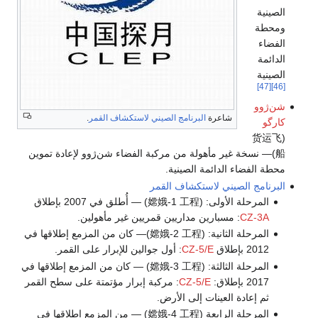
الصينية
ومحطة
الفضاء
الدائمة
الصينية
[47]
[46]
شن‌ژوو
شاعرة
البرنامج الصيني لاستكشاف القمر
.
كارگو
(货运飞
船)— نسخة غير مأهولة من مركبة الفضاء شن‌ژوو لإعادة تموين
محطة الفضاء الدائمة الصينية.
البرنامج الصيني لاستكشاف القمر
المرحلة الأولى: (嫦娥-1 工程) — أُطلق في 2007 بإطلاق
CZ-3A
: مسبارين مداريين قمريين غير مأهولين.
المرحلة الثانية: (嫦娥-2 工程)— كان من المزمع إطلاقها في
2012 بإطلاق
CZ-5/E
: أول جوالين للإبرار على القمر.
المرحلة الثالثة: (嫦娥-3 工程) — كان من المزمع إطلاقها في
2017 بإطلاق:
CZ-5/E
: مركبة إبرار مؤتمتة على سطح القمر
ثم إعادة العينات إلى الأرض.
المرحلة الرابعة (嫦娥-4 工程) — من المزمع إطلاقها في