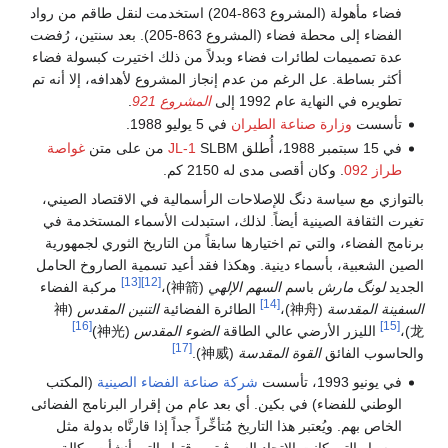
فضاء مأهولة (المشروع 863-204) استخدمت لنقل طاقم من رواد
الفضاء إلى محطة فضاء (المشروع 863-205). بعد سنتين، رُفضت
عدة تصميمات لطائرات فضاء وبدلاً من ذلك اختيرت كبسولة فضاء
أكثر بساطة. عل الرغم من عدم إنجاز المشروع لأهدافه، إلا أنه تم
تطويره في النهاية عام 1992 إلى
المشروع 921
.
تأسست
وزارة صناعة الطيران
في 5 يوليو 1988.
في 15 سبتمبر 1988، أُطلق
SLBM من على متن
JL-1
غواصة
طراز 092
. وكان أقصى مدى له 2150 كم.
بالتوازي مع سياسة دنگ للإصلاحات الرأسمالية في الاقتصاد الصيني،
تغيرت الثقافة الصينية أيضاً. لذلك، استبدلت الأسماء المستخدمة في
برنامج الفضاء، والتي تم اختيارها سابقاً من التاريخ الثوري لجمهورية
الصين الشعبية، بأسماء دينية. وهكذا فقد أعيد تسمية الصاروخ الحامل
[13]
[12]
الجديد
لونگ مارش
باسم
السهم الإلهي
(神箭)،
مركبة الفضاء
[14]
السفينة المقدسة
(神舟)،
الطائرة الفضائية
التنين المقدس
(神
[16]
[15]
龙)،
الليزر الأرضي عالي الطاقة
الضوء المقدس
(神光)
[17]
والحاسوب الفائق
القوة المقدسة
(神威).
في يونيو 1993، تأسست
شركة صناعة الفضاء الصينية
(المكتب
الوطني للفضاء) في بكين. أي بعد عام من إقرار البرنامج الفضائى
الخاص بهم. ويُعتبر هذا التاريخ مُتأخِّراً جداً إذا قارنَّاه بدولة مثل
روسيا والتي كانت الإتحاد السوڤيتي وقتها والتي أنشأت وكالة