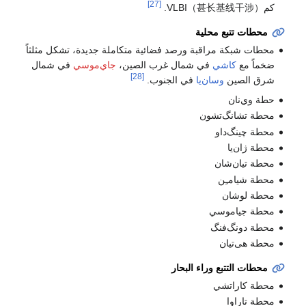
[27]
كمVLBI（甚长基线干涉）.
محطات تتبع محلية
محطات شبكة مراقبة ورصد فضائية متكاملة جديدة، تشكل مثلثاً
ضخماً مع
كاشي
في شمال غرب الصين،
جاي‌موسي
في شمال
[28]
شرق الصين
وسان‌يا
في الجنوب.
حطة وي‌نان
محطة تشانگ‌تشون
محطة چينگ‌داو
محطة ژان‌يا
محطة تيان‌شان
محطة شيامـِن
محطة لوشان
محطة جياموسي
محطة دونگ‌فنگ
محطة هى‌تيان
محطات التتبع وراء البحار
محطة كاراتشي
محطة تاراوا