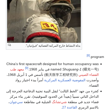
بذلة النشاط خارج المركبة الفضائية "فـِيْ‌تيان".
[8]
program.
China's first spacecraft designed for human occupancy was
[9]
(曙光一号) في يناير 1968.
Shuguang-1
named
معهد طب
الفضاء الصيني
(航天医学工程研究所) تأسس في 1 أبريل 1968،
وأصدرت
المفوضية العسكرية المركزية
أمراً ببدء اختيار رواد
الفضاء.
كجزء من جهد "الخط الثالث" لنقل البنية تحتية الدفاعية الحرجة إلى
الداخل النائي نسبياً (بعيداً عن الحدود السوڤيتية)، تقرر بناء مركز
فضاء جديد في منطقة
شي‌تشانگ
الجبلية في مقاطعة
سي‌چوان
،
بالاسم الرمزي
القاعدة 27
.