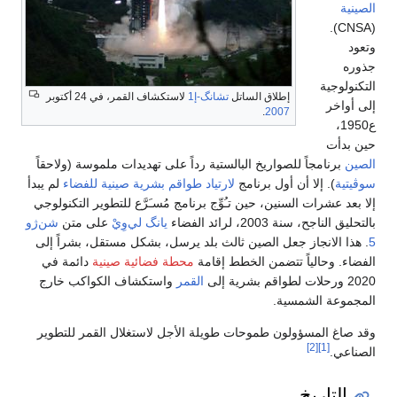
الصينية
(CNSA).
وتعود
جذوره
التكنولوجية
إطلاق الساتل
تشانگ-إ1
لاستكشاف القمر، في 24 أكتوبر
إلى أواخر
.
2007
ع1950،
حين بدأت
الصين
برنامجاً للصواريخ البالستية رداً على تهديدات ملموسة (ولاحقاً
سوڤيتية
). إلا أن أول برنامج
لارتياد طواقم بشرية صينية للفضاء
لم يبدأ
إلا بعد عشرات السنين، حين تـُوِّج برنامج مُسـَرَّع للتطوير التكنولوجي
بالتحليق الناجح، سنة 2003، لرائد الفضاء
يانگ لي‌وِيْ
على متن
شن‌ژو
5
. هذا الانجاز جعل الصين ثالث بلد يرسل، بشكل مستقل، بشراً إلى
الفضاء. وحالياً تتضمن الخطط إقامة
محطة فضائية صينية
دائمة في
2020 ورحلات لطواقم بشرية إلى
القمر
واستكشاف الكواكب خارج
المجموعة الشمسية.
وقد صاغ المسؤولون طموحات طويلة الأجل لاستغلال القمر للتطوير
[2]
[1]
الصناعي.
التاريخ