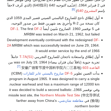
في 2 فبراير 1964، اِعتـُمـِد
التوجيه 640
(640指示) (الذي عُرف لاحقاً
[6]
بإسم
المشروع 640
)
.
أول إطلاق ناجح للصاروخ البالستي الصيني قصير المدى 1059 الذي
كان نسخة من R-2 وأُجرِيَ بعد شهرين فقط من صدور التوجيه،
في 5 نوفمبر 1960. الصاروخ سُمِيَ أيضاً
DF-2
. The first
DF-1
MRBM was tested on March 21, 1962, but failed.
Development eventually continued with the redesigned
DF-
2A
MRBM which was successfully tested on June 29, 1964.
It would enter service by the end of 1966.
أول إطلاق واستعادة ناجحان للصاروخ التجريبي
T-7A(S1)
حاملاً
تجربة حيوية (ناقلاً ثمان فئران بيضاء) was on July 19, 1964 من
[7]
القاعدة 603
(安徽广德誓节渡中国科学院六〇三基地.
بدأت الصين تطوير
DF-5
صاروخ باليستي عابر للقارات
(ICBM)
program in August 1965. It was designed to carry a single
nuclear warhead and has a maximum range of 12000 km.
وفي نوفمبر 1966، it was decided to build a second ballistic
missile test site, the
Northern Missile Test Site
(华北导弹试
验场)) في
مقاطعة شان‌شي
، farther away from China's
northern border.