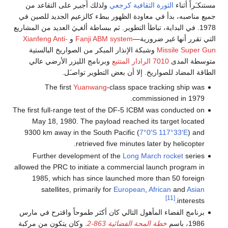
مستنكـَراً أثناء
الثورة الثقافية
كرجعي
ولذلك أُجبـِر على التقاعد من
جميع مناصبه، بدأ في معاودة الظهور ببطء كالزعيم الجديد للصين في
1978. في البداية، تباطأ التطوير. ثم ببساطة ألغـِيَ العديد من المشاريع
التي تقرر أنها غير ضرورية—
Fanji ABM system
و
Xianfeng Anti-
Missile Super Gun
وشبكة الإنذار المبكر من الصواريخ البالستية
متوسطة المدى
7010 الرادار المتتبع
وبرنامج الليزر الأرضي عالي
الطاقة المضاد للصواريخ. إلا أن بعض التطوير تواصـَل.
The first
Yuanwang
-class space tracking ship was
commissioned in 1979.
The first full-range test of the DF-5 ICBM was conducted on
May 18, 1980. The payload reached its target located
9300 km away in the South Pacific (
7°0′S
117°33′E
) and
retrieved five minutes later by helicopter.
Further development of the
Long March rocket
series
allowed the PRC to initiate a commercial launch program in
1985, which has since launched more than 50 foreign
satellites, primarily for
European
,
African
and
Asian
[11]
interests.
برنامج الفضاء المأهول التالي كان أكثر طموحاً واقترح في مارس
1986، باسم
خطة المحة الفضائية 863-2
. وكان يتكون من مركبة