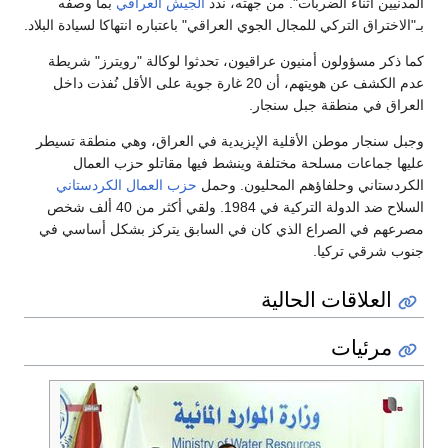
المدنيين أثناء الضربات". من جهته، ندد
الجيش العراقي
بما وصفه
بـ"الاختراق التركي للمجال الجوي العراقي" باعتباره انتهاكا لسيادة البلاد.
كما ذكر مسؤولون أمنيون عراقيون، تحدثوا لوكالة "رويترز" شريطة
عدم الكشف عن هويتهم، أن 20 غارة جوية على الأقل نُفذت داخل
العراق في منطقة جبل سنجار.
وجبل سنجار موطن الأقلية الإيزيدية في العراق، وهي منطقة تسيطر
عليها جماعات مسلحة مختلفة وينشط فيها مقاتلو حزب العمال
الكردستاني وحلفاؤهم المحليون. وحمل
حزب العمال الكردستاني
السلاح ضد الدولة التركية في 1984. ولقي أكثر من 40 ألف شخص
مصرعهم في الصراع الذي كان في السابق يتركز بشكل أساسي في
جنوب شرقي تركيا.
العلاقات الحالية
مرئيات