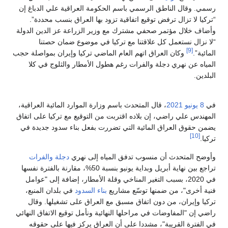
رسمي. وقال الناطق الرسمي باسم الحكومة العراقية علي الدباغ إن
“تركيا لا تزال ترفض توقيع اتفاقية تزود بها العراق بنسب محددة”.
وأضاف خلال مؤتمر صحفي مشترك مع وزير الزراعة عز الدين الدولة
“لا نزال نستعمل كل علاقتنا مع تركيا في موضوع ضمان حصتنا
[9]
المائية”.
وكان العراق اتهم العام الماضي تركيا وإيران بمواصلة حجب
المياه عن نهري دجلة والفرات رغم هطول الأمطار والثلوج في كلا
البلدين.
في
8 يونيو
2021
، قال المتحدث باسم وزارة الموارد المائية العراقية،
المهندس علي راضي، إن بلاده اقتربت من التوقيع مع تركيا على اتفاق
يضمن حقوق العراق المائية التي تضررت بفعل بناء سدود جديدة في
[10]
تركيا.
وأوضح المتحدث أن منسوب تدفق المياه إلى نهري
دجلة
والفرات
تراجع بين نهاية أبريل وبداية يونيو بنسبة 50%، مقارنة بالفترة نفسها
في 2020، بسبب التغير المناخي وقلة الأمطار، إضافة إلى "عوامل
فنية أخرى"، من ضمنها توسّع مشاريع
بناء السدود
في بلدان المنبع،
تركيا وإيران، من دون اتفاق مسبق مع العراق على تشغيلها. وقال
راضي إن "المفاوضات في مراحلها النهائية ونأمل توقيع الاتفاق النهائي
في الفترة القريبة"، مشددا على أن العراق يركز فيها على حقوقه