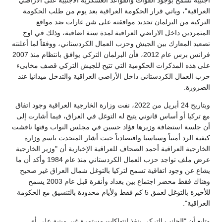
أجنبية تسمح بوجود القوات والقواعد العسكرية الأجنبية على الأراضي
العراقية"، وياتي قرار الحكومة العراقية بعد يوم من طلب الحكومة
التركية من البرلمان تجديد موافقته على شن غارات ضد مواقع
المتمردين داخل الاراضي العراقية لمدة سنة اضافية، وذلك في اوج
تصعيد المعارك بين الجيش وحزب العمال الكردستاني، ووفقاً لما أعلنته
فرانس برس عام 2012، فأن البرلمان التركي يوافق بانتظام منذ 2007
على هذه المذكرات الحكومية التي تتيح للجيش التركي قصف مخابىء
حزب العمال الكردستاني داخل الأراضي العراقية والتدخل ميدانيا عند
الضرورة.
وبتاريخ 24 أبريل من 2022، نفت وزارة الخارجية العراقية وجود اتفاق
مع تركيا أو أساس قانوني يتيح له التوغل في العراق، فيما أشارت إلى
أن جلسة استضافة وزيرها فؤاد حسين في مجلس النواب وقتها ناقشت
كيفية الرد أمنياً وسياسيا واقتصادياً.حيث أشار المتحدث باسم وزارة
الخارجية العراقية أحمد الصحاف للعراقية الإخبارية أن "وزير الخارجية
عرض ملف تواجد حزب العمال الكردستاني منذ عام 1984 وأكد أن ما
يشاع عن وجود اتفاقية تسمح لتركيا بالتوغل شمال العراق غير صحيح
وهناك فقط محضر اجتماع بين بغداد وأنقرة قبل عام 2003 يسمح
للأخيرة بالتوغل لعمق 5 كم فقط ولأيام محدودة بالتنسيق مع الحكومة
العراقية".
وتابع أن "الجانب التركي ينفذ انتهاكات مستمرة غير مبنية على أي