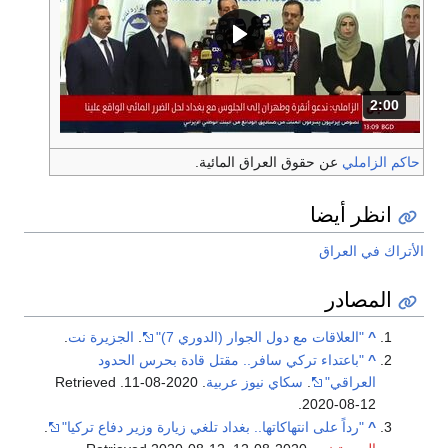
2:00
المدة: دقائق و 0 ثانية .
حاكم الزاملي
عن حقوق العراق المائية.
انظر أيضا
الأتراك في العراق
المصادر
^
"العلاقات مع دول الجوار (الدوري 7)"
.
الجزيرة نت
.
^
"باعتداء تركي سافر.. مقتل قادة بحرس الحدود
العراقي"
.
سكاي نيوز عربية
. 2020-08-11
. Retrieved
.
2020-08-12
^
"رداً على انتهاكاتها.. بغداد تلغي زيارة وزير دفاع تركيا"
.