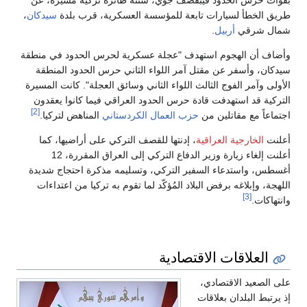
طريق الخطأ لسيارات تابعة للمؤسسة العسكرية، قرب بلدة
سيدكان
،
شمال شرقي
أربيل
.
وأضاف أن الهجوم استهدف "عجلة عسكرية لحرس الحدود في منطقة
سيدكان، وأسفر عن مقتل آمر اللواء الثاني حرس الحدود المنطقة
الأولى وآمر الفوج الثالث اللواء الثاني وسائق العجلة". كانت المسيرة
التركية قد استهدفت قادة حرس الحدود العراقي فيما كانوا يعقدون
[2]
اجتماعاً مع مقاتلين من
حزب العمال الكردستاني
المناهض لتركيا.
أعلنت
الخارجية العراقية
، إدنتها للقصف التركي على أراضيها، كما
أعلنت إلغاء زيارة وزير الدفاع التركي إلى العراق المقررة، 12
أغسطس، واستدعاء السفير التركي، وتسليمه مذكرة احتجاج شديدة
اللهجة، وإبلاغه برفض البلاد المُؤكّد لما تقوم به تركيا من اعتداءات
[3]
وانتهاكات.
العلاقات الاقتصادية
على الصعيد الاقتصادي،
إذ يرتبط البلدان بعلاقات