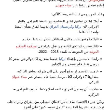
إعادة تصدير النفط عبر
ميناء جيهان
.
وعدّد المرسومي تلك الشروط كالآتي:
أولا: إيقاف تطبيق اتفاق المقاصة بين النفط العراقي والغاز
الإيراني لأن
تركيا
وكردستان العراق
لديهما اتفاق بشأن النفط
ولمدة 50 عاما.
ثانيا: دفع تعويضات مقابل استئناف صادرات نفط الإقليم.
ثالثا: سحب الدعوى الثانية من قبل بغداد في
محكمة التحكيم
الدولية
عن التعويضات للمدة 2018 – 2022.
رابعا: الاستمرار بإعطاء
تركيا
خصما مقداره 13 دولار عن سعر كل
برميل نفط خام مصدر من الإقليم.
خامسا: الاستمرار بدفع أجور نقل الى شركة بوتاش التركية
مقدارها 7 دولارات لكل برميل نفط خام مصدر عبر
ميناء جيهان
التركي.
سادسا: أن يتحمل العراق تكلفة اصلاح خط الانبوب العراقي –
التركي.
ويبيّن خبراء الاقتصاد مدى تأثير الاتفاق النفطي بين العراق وإيران على
تركيا، فيما اعتبروا المقايضة "عامل ضغط كبير" على أنقرة.