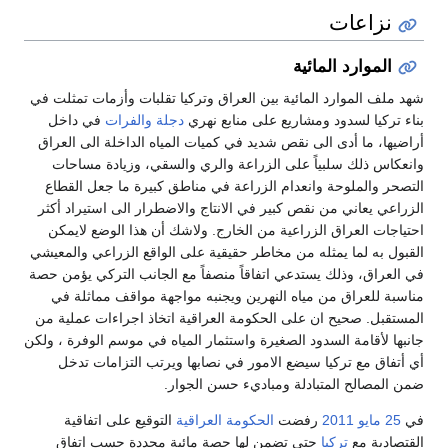
نزاعات
الموارد المائية
شهد ملف الموارد المائية بين العراق وتركيا تقلبات وأزمات تمثلت في
بناء تركيا لسدود ومشاريع على منابع نهري
دجلة
والفرات
في داخل
أراضيها، ما أدى الى نقص شديد في كميات المياه الداخلة الى العراق
وانعكاس ذلك سلبياً على الزراعة والري والسقي، وزيادة مساحات
التصحر والملوحة وانعدام الزراعة في مناطق كبيرة ما جعل القطاع
الزراعي يعاني من نقص كبير في الانتاج والاضطرار الى استيراد أكثر
احتياجات العراق الزراعية من الخارج. ولاشك أن هذا الوضع لايمكن
القبول به لما يمثله من مخاطر حقيقية على الواقع الزراعي والمعيشي
في العراق، وذلك يستدعي اتفاقاً منصفاً مع الجانب التركي يؤمن حصة
مناسبة للعراق من مياه النهرين ويجنبه مواجهة مواقف مماثلة في
المستقبل. صحيح ان على الحكومة العراقية اتخاذ اجراءات عملية من
جانبها لأقامة السدود الصغيرة واستثمار المياه في موسم الوفرة ، ولكن
أي أتفاق مع تركيا سيضع الامور في نصابها ويرتب التزامات تدخل
ضمن المصالح المتبادلة ومباديء حسن الجوار.
في
25 مايو
2011
رفضت
الحكومة العراقية
التوقيع على اتفاقية
القتصادية مع
تركيا
حتى تضمن لها حصة مائية محددة حسب اتفاق