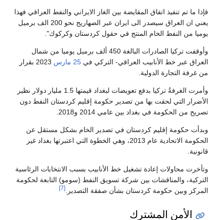
فإذا ما تم تنفيذ اتفاق المقايضة بين الغاز الايراني والنفط العراقي فهذا
يعني ان العراق سيصدر الى ايران عبر الصهاريج نحو 200 الف برميل
يوميا من النفط الخام المنتج في حقول كردستان وكركوك".
وأوقفت تركيا الصادرات البالغة 450 ألف برميل يوميا من شمال
العراق عبر خط الأنابيب العراقي- التركي في
25 مارس
2023 بقرار
من غرفة التجارة الدولية.
وأمرت الغرفةُ تركيا بدفع تعويضات ل‍بغداد قيمتها 1.5 مليار دولار نظير
الأضرار التي لحقت بها من تصدير حكومة إقليم كردستان النفط دون
تصريح من الحكومة في بغداد بين عامي 2014 و2018.
وبدأت حكومة إقليم كردستان في تصدير الخام بشكل مستقل عن
الحكومة الاتحادية عام 2013، وهي الخطوة التي اعتبرتها بغداد غير
قانونية.
وتأخرت محاولات إعادة تشغيل خط الأنابيب بسبب الانتخابات الرئاسية
التركية، والمناقشات بين شركة تسويق النفط (سومو) التابعة لحكومة
[7]
المركز وبين حكومة كردستان بشأن صفقة التصدير.
الأمن المشترك