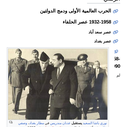
الحرب العالمية الأولى ودمج الدولتين
1932-1958 عصر الحلفاء
عصر سعد أباد
عصر بغداد
1958-
1990
لم
نوري باشا السعيد
يستقبل
عدنان مندريس
في
مطار بغداد
،
وصفي