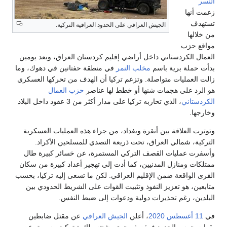
النسر
زعمت أنها
تستهدف
الجيش العراقي على الحدود العراقية التركية.
من خلالها
مواقع حزب
العمال الكردستاني داخل أراضي إقليم كردستان العراق، وبعد يومين
بدأت حملة برية باسم
مخلب النمر
في منطقة حفتانين في دهوك، وما
زالت العمليات متواصلة. وتزعم تركيا أن الهدف من تحركها العسكري
هو الرد على هجمات شنها أو خطط لها عناصر
حزب العمال
الكردستاني
، الذي تحاربه تركيا على مدار أكثر من 3 عقود داخل البلاد
وخارجها.
وتوترت العلاقة بين أنقرة وبغداد، من جراء هذه العمليات العسكرية
التركية، شمالي العراق، تحت ذريعة التصدي للمسلحين الأكراد.
وأسفرت عمليات القصف التركي المستمرة، عن خسائر كبيرة طال
ممتلكات ومنازل المدنيين، كما أدت إلى تهجير أعداد كبيرة من سكان
القرى الواقعة ضمن الإقليم العراقي. لكن ما تسعى إليه تركيا، بحسب
متابعين، هو تعزيز النفوذ وتثبيت القوات على الشريط الحدودي بين
البلدين، رغم تحذيرات دولية ودعوات إلى ضبط النفس.
في
11 أغسطس
2020
، أعلن
الجيش العراقي
عن مقتل ضابطين
بقوات حرس الحدود فيبقصف جوي، شنته طائرة تركية مسيرة، عن