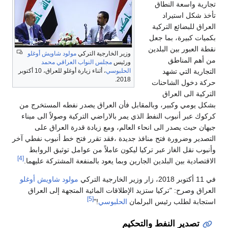
تجارية واسعة النطاق
تأخذ شكل استيراد
العراق للبضائع التركية
بكميات كبيرة، بما جعل
نقطة العبور بين البلدين
وزير الخارجية التركي
مولود شاويش أوغلو
من أهم المناطق
ورئيس
مجلس النواب العراقي
محمد
التجارية التي تشهد
الحلبوسي
، أثناء زيارة أوغلو للعراق، 10 أكتوبر
2018.
حركة دخول الشاحنات
التركية الى العراق
بشكل يومي وكبير، وبالمقابل فأن العراق يصدر نفطه المستخرج من
كركوك عبر أنبوب النفط الذي يمر بالاراضي التركية وصولاً الى ميناء
جيهان حيث يصدر الى انحاء العالم، ومع زيادة قدرة العراق على
التصدير وضرورة فتح منافذ جديدة ،فقد تقرر فتح خط أنبوب نفطي آخر
وأنبوب نقل الغاز عبر تركيا ليكون عاملاً من عوامل توثيق الروابط
[4]
الاقتصادية بين البلدين الجارين وبما يعود بالمنفعة المشتركة عليهما.
في 11 أكتوبر 2018، زار وزير الخارجية التركي
مولود شاويش أوغلو
العراق وصرح: "تركيا ستزيد الإطلاقات المائية المتجهة إلى العراق
[5]
استجابة لطلب رئيس البرلمان
الحلبوسي
!"
تصدير النفط والتحكيم