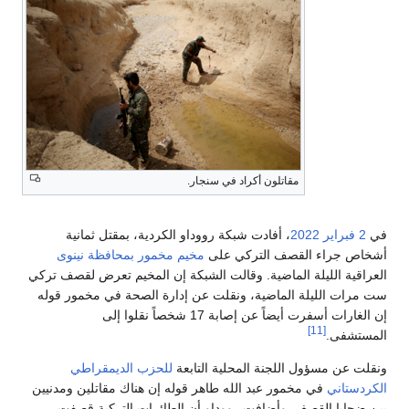
مقاتلون أكراد في سنجار.
في
2 فبراير
2022
، أفادت شبكة رووداو الكردية، بمقتل ثمانية
أشخاص جراء القصف التركي على
مخيم مخمور
بمحافظة نينوى
العراقية الليلة الماضية. وقالت الشبكة إن المخيم تعرض لقصف تركي
ست مرات الليلة الماضية، ونقلت عن إدارة الصحة في مخمور قوله
إن الغارات أسفرت أيضاً عن إصابة 17 شخصاً نقلوا إلى
[11]
المستشفى.
ونقلت عن مسؤول اللجنة المحلية التابعة
للحزب الديمقراطي
الكردستاني
في مخمور عبد الله طاهر قوله إن هناك مقاتلين ومدنيين
بين ضحايا القصف. وأضافت رووداو أن الطائرات التركية قصفت