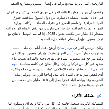
التاريخية، التي تأثرت بتوسع تركيا في إنشاء السدود ومشاريع السقي.
وكشف أن وزير الموارد المائية العراقي مهدي الحمداني "سيزور إيران
في الأيام القليلة المقبلة (باعتبارها من دول المنبع) لمناقشة حقوق
المياه العراقية، وتقاسم الضرر في فترات الجفاف". وكانت وزارة
الموارد المائية العراقية حذرت، في مارس، من نقص المياه الواردة إليه
بمقدار 11 مليار متر مكعب بحلول 2035، إذا لم يتم التوصل لاتفاق مع
تركيا وسوريا وإيران بشأن قواعد ملء السدود
وكان الرئيس العراقي
برهم صالح
أوضح، قبل أيام، أن ملف المياه
يستوجب حواراً صريحاً بين العراق وتركيا وإيران وسوريا، وذلك في
وقت يتراجع فيه منسوب المياه في نهري دجلة والفرات بسبب بناء
سدود في كل من تركيا وإيران. وقال صالح في كلمة بمناسبة
اليوم
العالمي للبيئة
ونقلها مكتبه الإعلامي: "بناء السدود على دجلة والفرات
أدى لنقص متزايد في المياه بات يهدد إنتاجنا الزراعي وتوفير مياه
الشرب، وقد يواجه البلد عجزا يصل إلى 10.8 مليار متر مكعب من
المياه سنويًا بحلول عام 2035".
مشكلة الأكراد
المشكلة الكردية ستظل قائمة في كل من تركيا والعراق وسيكون لها
دورها المؤثر في العلاقات العراقية التركية وكما كانت دائماً، خاصة أن