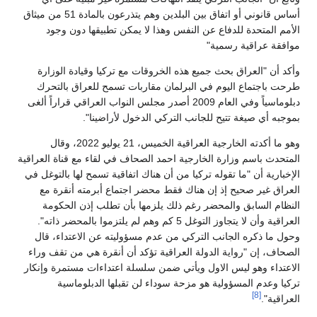
أساس قانوني أو اتفاق بين البلدين وهم يتذرعون بالمادة 51 من ميثاق
الأمم المتحدة للدفاع عن النفس وهذا لا يمكن تطبيقها دون وجود
موافقة عراقية رسمية"
وأكد أن "العراق بحث جميع هذه الخروقات مع تركيا وقيادة الوزارة
طرحت باجتماع اليوم في البرلمان مقاربات تسمح للعراق بالتحرك
دبلوماسياً وفي العام 2009 أصدر مجلس النواب العراقي قراراً ألغى
بموجبه أي صيغة تتيح للجانب التركي الدخول لأراضينا".
وهو ما أكدته الخارجية العراقية الخميس، 21 يوليو 2022، وقال
المتحدث باسم وزارة الخارجية احمد الصحاف في لقاء مع قناة العراقية
الإخبارية أن "ما تقوله تركيا من أن هناك اتفاقية تسمح لها بالتوغل في
العراق غير صحيح إذ إن هناك فقط محضر اجتماع أبرمته أنقرة مع
النظام السابق والمحضر رغم ذلك يلزمها بأن تطلب إذن الحكومة
العراقية وأن لا يتجاوز التوغل 5 كم وهم لم يلتزموا بالمحضر ذاته".
وحول ما ذكره الجانب التركي من عدم مسؤوليته عن الاعتداء، قال
الصحاف، إن "رواية الدولة العراقية تؤكد أن أنقرة هي من تقف وراء
الاعتداء وهو ليس الاول ويأتي ضمن سلسلة اعتداءات مستمرة وإنكار
تركيا وعدم المسؤولية هو مزحة سوداء لن تقبلها الدبلوماسية
[8]
العراقية".