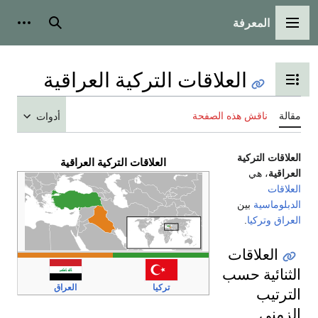
المعرفة
القائمة الرئيسية
بحث
أدوات
العلاقات التركية العراقية
تبديل عرض جدول المحتويات
مقالة
ناقش هذه الصفحة
أدوات
العلاقات التركية
العلاقات التركية العراقية
العراقية
، هي
العلاقات
الدبلوماسية
بين
العراق
وتركيا
.
العلاقات
الثنائية حسب
تركيا
العراق
الترتيب
الزمني