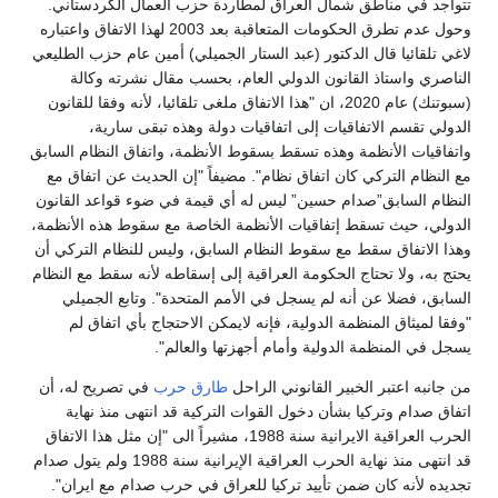
تتواجد في مناطق شمال العراق لمطاردة حزب العمال الكردستاني.
وحول عدم تطرق الحكومات المتعاقبة بعد 2003 لهذا الاتفاق واعتباره
لاغي تلقائيا قال الدكتور (عبد الستار الجميلي) أمين عام حزب الطليعي
الناصري واستاذ القانون الدولي العام، بحسب مقال نشرته وكالة
(سبوتنك) عام 2020، ان "هذا الاتفاق ملغى تلقائيا، لأنه وفقا للقانون
الدولي تقسم الاتفاقيات إلى اتفاقيات دولة وهذه تبقى سارية،
واتفاقيات الأنظمة وهذه تسقط بسقوط الأنظمة، واتفاق النظام السابق
مع النظام التركي كان اتفاق نظام". مضيفاً "إن الحديث عن اتفاق مع
النظام السابق”صدام حسين” ليس له أي قيمة في ضوء قواعد القانون
الدولي، حيث تسقط إتفاقيات الأنظمة الخاصة مع سقوط هذه الأنظمة،
وهذا الاتفاق سقط مع سقوط النظام السابق، وليس للنظام التركي أن
يحتج به، ولا تحتاج الحكومة العراقية إلى إسقاطه لأنه سقط مع النظام
السابق، فضلا عن أنه لم يسجل في الأمم المتحدة". وتابع الجميلي
"وفقا لميثاق المنظمة الدولية، فإنه لايمكن الاحتجاج بأي اتفاق لم
يسجل في المنظمة الدولية وأمام أجهزتها والعالم".
من جانبه اعتبر الخبير القانوني الراحل
طارق حرب
في تصريح له، أن
اتفاق صدام وتركيا بشأن دخول القوات التركية قد انتهى منذ نهاية
الحرب العراقية الايرانية سنة 1988، مشيراً الى "إن مثل هذا الاتفاق
قد انتهى منذ نهاية الحرب العراقية الإيرانية سنة 1988 ولم يتول صدام
تجديده لأنه كان ضمن تأييد تركيا للعراق في حرب صدام مع ايران".