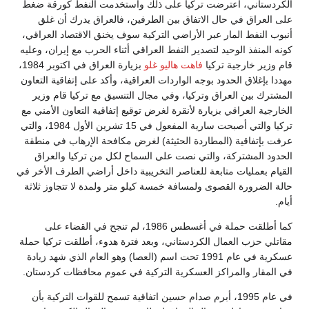
الكردستاني، اعترضت تركيا على ذلك واستخدمت النفط كورقة ضغط
على العراق في حال الاتفاق بين الطرفين، فالعراق يدرك أن غلق
أنبوب النفط المار عبر الأراضي التركية سوف يخنق الاقتصاد العراقي،
كونه المنفذ الوحيد لتصدير النفط العراقي أثناء الحرب مع إيران، وعليه
قام وزير خارجية تركيا
فاهت هاليو غلو
بزيارة العراق في اكتوبر 1984،
مهددا بإغلاق الحدود بوجه الواردات العراقية، وأكد على إتفاقية التعاون
المشترك بين العراق وتركيا، وفي مجال التنسيق مع تركيا قام وزير
الخارجية العراقي بزيارة لأنقرة لغرض توقيع إتفاقية التعاون الأمني مع
تركيا والتي أصبحت سارية المفعول في 15 تشرين الأول 1984، والتي
عرفت بإتفاقية (المطاردة الحثيثة) لغرض مكافحة الإرهاب في منطقة
الحدود المشتركة، والتي نصت على السماح لكل من تركيا والعراق
القيام بعمليات متابعة للعناصر التخريبية داخل أراضي الطرف الأخر في
حالة الضرورة القصوى ولمسافة خمسة كيلو متر ولمدة لا تتجاوز ثلاثة
أيام.
كما أطلقت حملة في أغسطس 1986، لم تنجح في القضاء على
مقاتلي حزب العمال الكردستاني، وبعد فترة هدوء، أطلقت تركيا حملة
عسكرية في عام 1991 تحت اسم (العصا) وهو العام الذي شهد زيادة
في المقار والمراكز العسكرية التركية في عموم محافظات كردستان.
في عام 1995، أبرم صدام حسين اتفاقية تسمح للقوات التركية بأن