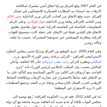
في العام 2007 وقع العراق وتركيا اتفاق أمني مشترك لمكافحة
الارهاب بعد استثناء بند المطاردة العسكرية للانفصاليين في شمال
العراق، حيث وقع الاتفاق من الجانب التركي وزير الداخلية
بشير اتالاي
ومن الجانب العراقي وقعه وزير الداخلية
جواد البولاني
، وعلى الرغم
المفاوضات الحاصلة في العاصمة التركية انقرة حول تفاصيل تطبيق
الاتفاق فان البلدين فشلا في الاتفاق على خطة كانت ستسمح للقوات
التركية بمطاردة المسلحين عبر حدودهما المشتركة، بحسب ما نقلته
وكالة رويترز.
وفي العام 2009، جرى التوقيع بين العراق وتركيا ضمن مجلس التعاون
الاستراتيجي العراقي - التركي برعاية رئيس الوزراء الأسبق
نوري
المالكي
ونظيره التركي
رجب طيب اردوغان
على 48 اتفاقية، وأعلن
المالكي بحسب بيان المكتب الإعلامي لرئيس الوزراء بأنه "جرى
التباحث مع أردوغان في الكثير من الأمور السياسية وتم التأكيد على ما
تم الاتفاق عليه سابقاً بالاستمرار في محاربة الإرهاب ومكافحة النشاط
الإرهابي لحزب العمال الكردستاني وبقايا حزب البعث وجميع المنظمات
التي لا تريد الاستقرار في المنطقة".
اما في العام 2012، فقد قررت الحكومة العراقية "رفع توصية الى
مجلس النواب بإلغاء أو عدم تمديد أية اتفاقية مبرمة سابقة مع أي دولة