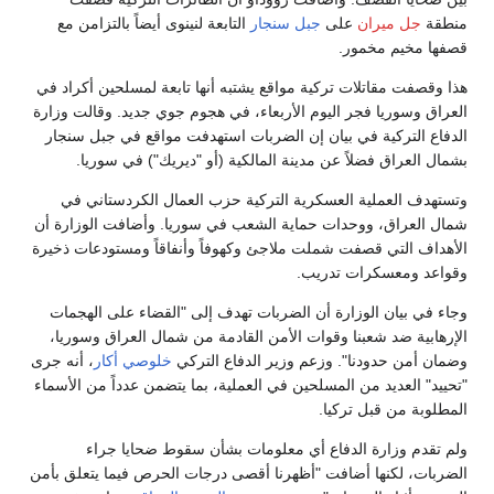
منطقة
جل ميران
على
جبل سنجار
التابعة لنينوى أيضاً بالتزامن مع
قصفها مخيم مخمور.
هذا وقصفت مقاتلات تركية مواقع يشتبه أنها تابعة لمسلحين أكراد في
العراق وسوريا فجر اليوم الأربعاء، في هجوم جوي جديد. وقالت وزارة
الدفاع التركية في بيان إن الضربات استهدفت مواقع في جبل سنجار
بشمال العراق فضلاً عن مدينة المالكية (أو "ديريك") في سوريا.
وتستهدف العملية العسكرية التركية حزب العمال الكردستاني في
شمال العراق، ووحدات حماية الشعب في سوريا. وأضافت الوزارة أن
الأهداف التي قصفت شملت ملاجئ وكهوفاً وأنفاقاً ومستودعات ذخيرة
وقواعد ومعسكرات تدريب.
وجاء في بيان الوزارة أن الضربات تهدف إلى "القضاء على الهجمات
الإرهابية ضد شعبنا وقوات الأمن القادمة من شمال العراق وسوريا،
وضمان أمن حدودنا". وزعم وزير الدفاع التركي
خلوصي أكار
، أنه جرى
"تحييد" العديد من المسلحين في العملية، بما يتضمن عدداً من الأسماء
المطلوبة من قبل تركيا.
ولم تقدم وزارة الدفاع أي معلومات بشأن سقوط ضحايا جراء
الضربات، لكنها أضافت "أظهرنا أقصى درجات الحرص فيما يتعلق بأمن