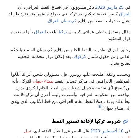
في
25 مارس
2023
ذكر مسؤولون في قطاع النفط العراقي، أن
العراق
كسب قضية تحكيم ضد تركيا في صراع مستمر منذ فترة طويلة
بشأن صادرات النفط من إقليم
كردستان العراق
.
وقال مسؤول نفطي عراقي كبير إن
تركيا
أبلغت
العراق
بأنها ستحترم
قرار التحكيم.
وعلق العراق صادرات النفط الخام من إقليم كردستان المتمتع بالحكم
الذاتي ومن حقول شمال
كركوك
، بعد إعلان قرار محكمة التحكيم
لصالح بغداد.
وبحسب وثيقة اطلعت عليها رويترز، فإن مسؤولي شحن أتراك أبلغوا
الموظفين العراقيين في مركز تصدير النفط
بميناء جيهان
التركي بأنه
لن يُسمح لأي سفينة بتحميل شحنات من النفط الخام الكردي بدون
موافقة من الحكومة العراقية. وأظهرت وثيقة أخرى أن تركيا قامت
تبعاً لذلك بوقف ضخ النفط الخام العراقي من خط الأنابيب الذي يؤدي
[6]
إلى ميناء جيهان.
شروط تركيا لإعادة تصدير النفط
في
16 أغسطس
2023
قال الخبير في الشأن الاقتصادي،
نبيل
المرسومي
، أن هنالك ستة شروط تضعها تركيا على العراق مقابل