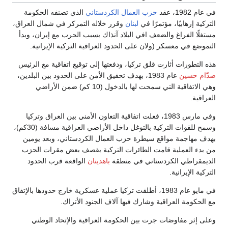
في عام 1982، عقد
حزب العمال الكردستاني
الذي تصنفه الحكومة
التركية إرهابيًا، مؤتمرًا في
لبنان
وقرر خلاله التمركز في شمال العراق،
مستغلًا الفراغ والضعف افي البلاد آنذاك بسبب الحرب مع إيران، وبدأ
التموضع في معسكر (ولان على الحدود العراقية التركية الإيرانية.
هذه التطورات أثارت قلق تركيا، ودفعتها إلى توقيع اتفاقية مع الرئيس
صدّام حسين
عام 1983، بهدف تحقيق الأمن على الحدود بين البلدين،
وهي الاتفاقية التي سمحت لها بالدخول (10 كم) ضمن الأراضي
العراقية.
وفي مارس 1983، فعلت اتفاقية التعاون الأمني بين العراق وتركيا
وسمح للقوات التركية بالتوغل داخل الأراضي العراقية مسافة (30كم)،
بهدف مهاجمة مواقع سيطرة حزب العمال الكردستاني، وبعد يومين
من بدء العملية قامت الطائرات التركية بقصف بعض مقرات الحزب
الديمقراطي الكردستاني في منطقة
باهدينان
الواقعة قرب الحدود
التركية الإيرانية.
في مايو عام 1983، أطلقت تركيا عملية عسكرية خارج حدودها بالإتفاق
مع الحكومة العراقية وشارك فيها آلاف الجنود الأتراك.
وعلى إثر مفاوضات جرت بين الحكومة العراقية والإتحاد الوطني