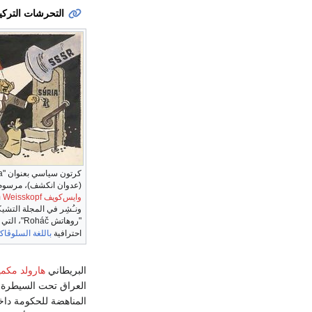
التحرشات التركية بسور
(عدوان انكشف)، مرسوم في 1958،
وايس‌كوپف Viliam Weisskopf
ونـُشِر في المجلة التشي
"روهاتش áč
احترافية
باللغة السلوڤاك
البريطاني
هارولد مكمي
العراق تحت السيطرة ا
المناهضة للحكومة داخ