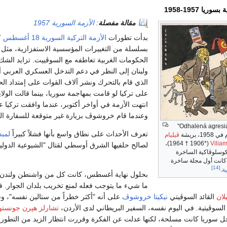
يا 1957-1958
مقالة مفصلة
:
الأزمة السورية 1957
بدأت تطورات
الأزمة التركية السورية
18 أغسطس
7
بسلسلة من التغييرات المؤسسية الاستفزازية، مثل ت
الحكومات الغربية تعاطفه مع السوڤييت. تزايد الشك
ولبنان إلى النظر في دعم التدخل العسكري العربي أو
الذي قام بالتحرك ونشر آلاف القوات على إمتداد الح
على تركيا لو قامت بمهاجمة سوريا، بينما قالت الولاي
انتهت الأزمة في أواخر أكتوبر، عندما وافقت تركيا
وعندما قام خروشوڤ بزيارة غير متوقعة للسفارة ال
كرتون سياسي بعنوان "Odhalená agresia"
تعرف الأحداث على نطاق واسع بأنها فشلاً كبيراً
لمبد
 بريشة
ڤيليام
‏(*1906 † 1964)،
لصالح حلفيها الشرق أوسطي لقتال "الشيوعية الدولية
كوسلوڤاكية الساخرة
Roh"، التي كانت أول مجلة ساخرة
[14]
ية
.
بحلول نهاية أغسطس، كانت كل من واشنطن ولندن عل
لان
القائد السوڤيتي
نيكيتا خروشوڤ
على أنه "أكثر خطراً من ستالين نفسه"، وش
لسوڤيتية. في اليوم نفسه، السفير البريطاني لدى الأردن،
تشارلز هپرن جونستو
ل سوريا كانت مسلحة، لكنها عدلت عن الفكرة وقررت انتظار الزيد من التطورا