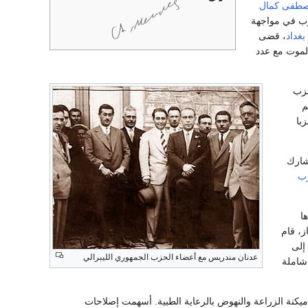
طفى كمال
ب في مواجهة
غداد
، قضى
لموت مع عدد
حزب
م
با
 عاد ليشارك
ب
ا
ز، قام
ينية إلى
عدنان مندريس مع أعضاء الحزب الجمهوري الليبرالي
 شاملة
كنة الزراعة والنهوض بالرعاية الطبية. أسهمت إصلاحات