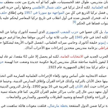
دنان مندريس، طوال عقد الخمسينيات، ظهر كما لو أنه يخرج من تحت معطف
مص
ته
العلمانية
. لكنه أدخل تركيا في
حلف شمال الأطلسي
وجعلها رأس حربة الغر
ل فشل تركيا الذريع في كلٍ من
المواجهة مع سوريا في 1957
وفي إطلاق
حلف ب
 له، فتحرك الجيش ضده في أول انقلاب في تاريخ تركيا المعاصر ليحكم عليه با
[9]
وات قضاها في الحكم.
يا
، بل كان عضوا في
حزب الشعب الجمهوري
الذي أسسه أتاتورك ونائبا عن ال
 لكنه اتخذ في عام
1945
إلى جانب ثلاثة نواب آخرين موقفا معارضا لزعيم حزبه
ينونو
خليفة أتاتورك وحامي ميراثه العلماني، انفصل النواب الأربعة ليشكلوا حز
قراطي
بزعامة مندريس متحدين إجراءات منع الأحزاب آنذاك.
الانتخابات العامة
، لكنه لم يحصل إلا على 62 مقعدا، ثم
حز
حكم تركيا منذ إعلان الجمهورية عام 1923.
ته الانتخابية على أساس وعود بإلغاء الإجراءات العلمانية الصارمة التي اتخذه
نها جعل الأذان بالتركية وكذلك قراءة القرآن وإغلاق المدارس الدينية، وحينما فا
إجراءات حيث أعاد
الآذان
إلى العربية في 16 يونيو 1950، وأدخل الدروس الد
ول معهد ديني عال إلى جانب مراكز تعليم القرآن الكريم، كما قام بحملة تنمية
الزراعة وافتتاح المصانع وتشييد الطرقات والجسور والمدارس والجامعات.
ة تركيا ضمن الدول المنتفعة
بخطة مارشال
، فتلقت معونات هائلة ساهمت في مي