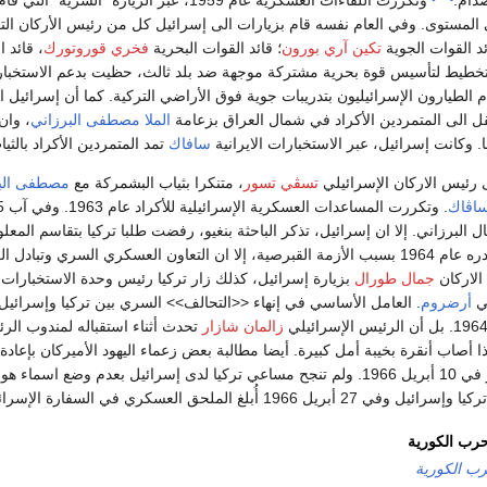
دام.
وتكررت اللقاءات العسكرية عام 1959، عبر الزيارة “السرية” التي قام بها رئيس الاركان الإسرائيلي
المستوى. وفي العام نفسه قام بزيارات الى إسرائيل كل من رئيس الأركان ال
ئد القوات الجوية
تكين آري بورون
؛ قائد القوات البحرية
فخري قوروتورك
، قائد ا
تخطيط لتأسيس قوة بحرية مشتركة موجهة ضد بلد ثالث، حظيت بدعم الاستخبارا
الطيارون الإسرائيليون بتدريبات جوية فوق الأراضي التركية. كما أن إسرائيل 
قل الى المتمردين الأكراد في شمال العراق بزعامة
الملا مصطفى البرزاني
، وان
ا. وكانت إسرائيل، عبر الاستخبارات الايرانية
سافاك
تمد المتمردين الأكراد بالثيا
تسڤي تسور
، متنكرا بثياب البشمركة مع
مصطفى الب
ساڤاك
البرزاني. إلا ان إسرائيل، تذكر الباحثة بنغيو، رفضت طلبا تركيا بتقاسم المعل
جمال طورال
بزيارة إسرائيل، كذلك زار تركيا رئيس وحدة الاستخبارات 
ي
أرضروم
. العامل الأساسي في إنهاء <<التحالف>> السري بين تركيا وإسرائيل
زالمان شازار
تحدث أثناء استقباله لمندوب ال
 أصاب أنقرة بخيبة أمل كبيرة. أيضا مطالبة بعض زعماء اليهود الأميركان بإعاد
نشرته النيويورك تايمز في 10 أبريل 1966. ولم تنجح مساعي تركيا لدى إسرائيل ب
سكري في السفارة الإسرائيلية بأنقرة بالإنهاء الرسمي لهذا التعاون.
حرب الكورية
رب الكورية