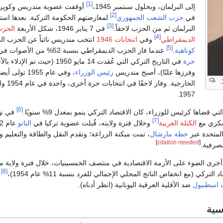
[1]
إلى البرلمان، وبحلول سبتمبر 1945،
أوقفت عضوية مندريس وكوپرول
[2]
في
حزب الشعب الجمهوري
لمعارضتهم الحكومة التركية. بعدها استق
[3]
البرلمان ثم من الحزب لاحقاً.
في 7 يناير 1946، شكل الأربعة
الحزب
[4]
الديمقراطي
وفي
انتخابات 1946
انتخب مندريس نائباً عن الحزب الدي
[5]
كوتاهية
.
عندما فاز الحزب الديمقراطي بنسبة 52% من الأصوات في
حرة
في التاريخ التركي التي عُقدت 14 مايو 1950 (حيث
وفرزها علنًا)، أصبح مندريس
رئيس الوزراء
، وفي عام 1955 تو
الخارجية. وفاز
1957.
[6]
 قضاها كرئيس للوزراء، كان الاقتصاد التركي ينمو بمعدل 9% سنويًا.
في نها
[7]
سكري مع
الكتلة الغربية
وخلال فترة ولايته، قُبلت عضوية تركيا في
الناتو
المتحدة عبر
خطة مارشال
، تمت ميكنة الزراعة؛ وتقدم النقل والطاقة والتعليم و
]
citation needed
[
مصرفية.
أخرى الضوء على الأزمة الاقتصادية في منتصف الخمسينيات، خلال فترة ولاية م
[8]
ركي (مع انخفاض الناتج المحلي الإجمالي للفرد بنسبة 11% عام 1954)،
ك
اسطنبول
ضد الأقلية العرقية اليونانية (انظر أدناه).
سية