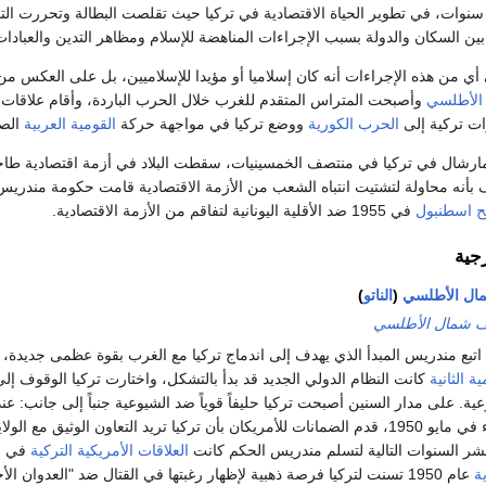
نوات، في تطوير الحياة الاقتصادية في تركيا حيث تقلصت البطالة وتحررت ال
ً بين السكان والدولة بسبب الإجراءات المناهضة للإسلام ومظاهر التدين والعبادات
ي من هذه الإجراءات أنه كان إسلاميا أو مؤيدا للإسلاميين، بل على العكس من
الأطلسي
وأصبحت المتراس المتقدم للغرب خلال الحرب الباردة، وأقام علاقات ق
ات تركية إلى
الحرب الكورية
ووضع تركيا في مواجهة حركة
القومية العربية
الصا
 بأنه محاولة لتشتيت انتباه الشعب من الأزمة الاقتصادية قامت حكومة مندريس 
ح اسطنبول
في 1955 ضد الأقلية اليونانية لتفاقم من الأزمة الاقتصادية.
رجية
ال الأطلسي
(
الناتو
)
 شمال الأطلسي
تبع مندريس المبدأ الذي يهدف إلى اندماج تركيا مع الغرب بقوة عظمى جديدة، ال
ة الثانية
كانت النظام الدولي الجديد قد بدأ بالتشكل، واختارت تركيا الوقوف إلى
عية. على مدار السنين أصبحت تركيا حليفاً قوياً ضد الشيوعية جنباً إلى جانب: عن
مندريس رئيساً للوزراء في مايو 1950، قدم الضمانات للأمريكان بأن تركيا تريد التعاون الوثيق 
شر السنوات التالية لتسلم مندريس الحكم كانت
العلاقات الأمريكية التركية
في ع
ة
عام 1950 تسنت لتركيا فرصة ذهبية لإظهار رغبتها في القتال ضد "العدوان 