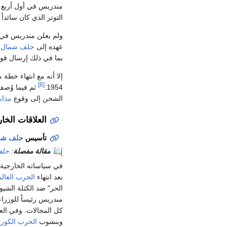
مندريس في أول أربع س
التوتر الذي كان سائدا
ولم يعلن مندريس في أ
عهده إلى
حلف شمال 
بما في ذلك إرسال قو
[8]
1954.
ثم فيما وُصف
الشحن إلى وقوع
مذاب
العلاقات الخا
تأسيس
حلف شم
مقالة مفصلة
:
حلف
في سياساته الخارجية ا
بعد انتهاء
الحرب العالمي
الحر" ضد الكتلة الشيو
كل المجالات. وفي الع
وبنشوب
الحرب الكوري