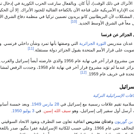
أتراك في ذلك الوقت)، أياً كان. وبالفعال سارعت الحرب الكورية في إدخال ت
 الإدارة الأمريكية على قناعة الآن بالكفاءة القتالية للجنود الأتراك. إلا أن الحك
 المشكلات لأن البريطانيين كانو يريدون تضمين تركيا في منظمة دفاع الشرق 
[10]
عمل معاً في الشرق الأوسط الجديد.
الجزائر عن فرنسا
 عدنان مندريس
الثورة الجزائرية
[11]
وكررت أنقرة موقفها من مشروع قرار آخر في نهاية عام 1956 والذي عارضته أيضاً إسرائ
معارضتها لاستقلال الجزائر عندما لم تؤيد مشروع قرار آخر في نها
[12]
دة في خريف عام 1959.
سرائيل
اقات الإسرائيلية التركية
إسلامية تقيم علاقات رسمية مع إسرائيل في
28 مارس
1949
. وبعد خمسة أسابي
 أرسل أول سفير إلى إسرائيل، وهو
سيف الله إسين
. في
3 يوليو
1950
.
 بن گوريون
و
عدنان مندريس
اتفاقية تعاون ضد التطرف ونفوذ الاتحاد السوڤيتي
الأوسط، واستمر هذا التحالف حتى عام 1966. وعلى حسب للكاتبة الإسرائيلية عفرا بنگيو، صدر