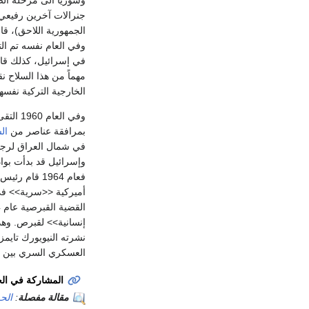
وسوريا الى مرحلة الص
جنرالات آخرين رفيعي 
الجمهورية اللاحق)، قا
وفي العام نفسه تم ال
في إسرائيل، كذلك قام 
مهماً من هذا السلاح ن
الخارجية التركية نفسه
وفي العام 1960 التقى رئيس الاركان الإسرائيلي
بمرافقة عناصر من
ال
في شمال العراق لرجال 
فعام 1964 قام رئيس الاركان
أميركية <<سرية>> ف
القضية القبرصية عام 1964. بل أن الرئيس الإسرائيلي
إنسانية>> لقبرص. وهذا
العسكري السري بين تركيا وإسرائيل وفي 27 أبريل 1966 أُبلغ الملحق الع
المشاركة في ال
مقالة مفصلة
:
الح