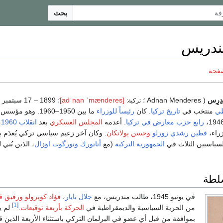
بحث
ندريس
صفحة
دِرِس
( Adnan Menderes ؛
[adˈnan
ˈmændeɾes]
؛ 1899 – 17 سبتمبر 1961) كان أول
تركية:
طي
منتخب في
تاريخ تركيا
. كان
رئيساً للوزراء
ما بين 1950–1960. وهو مؤسس
رابع حزب معارض في تركيا
. أعدمه
المجلس العسكري
بعد
انقلاب 1960
،
راء،
فطين رشدي زورلو
وحسن پولاتكان
. وكان آخر زعيم سياسي تركي يُعدَم 
لسياسيين الثلاث في
الجمهورية التركية
(مع
أتاتورك
وتورگوت اوزال
، الذين بُني 
لطة
في يونيو 1945، طالب مندريس، مع
جلال بايار
،
فؤاد كوپرولو
ورفيق قر
[1]
من الحرية السياسية والديمقراطية في
الحركة بأربعة توقيعات
.
لم ي
بموافقة من قبل أي عضو في البرلمان التركي باستثناء الأربعة الذين قد