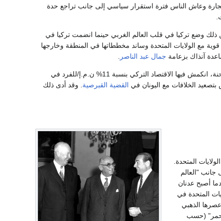
تجارة وعاش الناس فترة استقرار سياسي إلى جانب تراجع حدة
.
 ذلك وضع تركيا في قلب العالم الغربي حينما انضمت تركيا في
وية مع الولايات المتحدة وساند مخططاتها في المنطقة وخارجها
عدة آنذاك بزعامة
جمال عبد الناصر
.
إلا أنه مع انتهاء خطة مارشال في تركيا في منتصف الخمسينيات، سقطت البلاد في أزمة اقتصادية طاحنة، انكمش فيها الاقتصاد التركي بنسبة 11% ن.م.إ/للفرد في
بتصعيد الخلافات مع اليونان في
القضية القبرصية
. وقد أدى ذلك
ولايات المتحدة.
 جانب "العالم
دما أصبح عدنان
مع الولايات المتحدة في
صرها الذهبي
الأحمر" (حسب