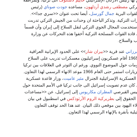
حاييم لاسكوف
الى تركيا، وبمرافقة
تركي
مصطفى رشدي أردلهون
، مساعده
جودت صوناي
(رئيس
لقوات البرية
جمال گورسل
، أيضا تحت عنوان <<سري جدا>>.
ت التركية. وتذكر الباحثة ان وحدات من الجيش التركي تدربت
استخدمت المجال الجوي التركي لنقل السلاح إلى إيران وأن قسماً
 قادة القوات المسلحة التركية أخفوا هذه التحركات عن وزارة
ب والسلاح.
رزاني
عند قرية <<
بيران شار
>> على الحدود الإيرانية العراقية
. وتكررت المساعدات العسكرية الإسرائيلية للأكراد عام 1963. وفي آب 1965 أقام عسكريون إسرائيليون معسكرات تدريب على السلاح
ومات حول الموضوع النووي. ورغم ان التوتر في العلاقات بين تركيا
وإسرائيل قد بدأت بوادره عام 1964 بسبب الأزمة القبرصية، إلا ان التعاون العسكري السري وتبادل الزيارات استمر حتى العام 1966 موعد الانهاء الرسمي لهذا التعاون.
العسكرية الإسرائيلية الجنرال
مئير عاميت
، وزار قاعدة عسكرية
 كان عدم تصويت إسرائيل الى جانب تركيا في الأمم المتحدة حول
رئيس القبرصي
المطران مكاريوس
إلى إسرائيل، عن <<مساعدات
ة الحقوق إلى
بطريركية الروم الأرثوذكس
في اسطنبول في بيان
عدم وضع اسماء هولاء اليهود بين موقعي ذلك البيان. عند هذا الحد توقف التعاون