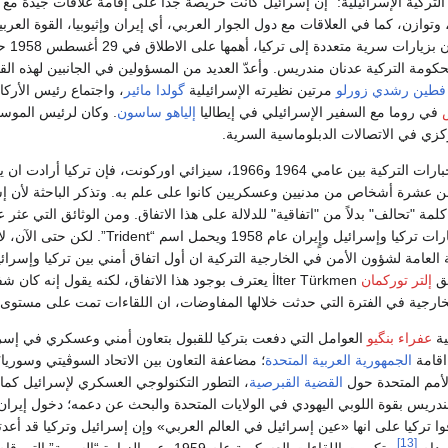
قات التركية الإسرائيلية: "إن إسرائيل كانت حريصة جداً على إقامة علاقات جيدة مع ت
 وتوازن، كما في العلاقات مع دول الجوار العربي، أي إيران وإثيوبيا، القوة العرب
الصعيد، قام ب
كومة التركية عدنان مندريس. وأعدّ العديد من المسؤولين في الجانبين لهذه الق
فطين رشدي زورلو
مرتين نظيرته الإسرائيلية
گولدا مائير
، واجتماع رئيس الأركا
في روما مع السفير الإسرائيلي في إيطاليا
إلياهو ساسون
. وكان لرئيس الموساد
زي في الاتصالات الدبلوماسية السرية.
ونقلاً عن رئيس الاستخبارات التركية بين عامي 1964 و1966، سيزائي اوركونت، فإن تركيا
د عن عشرة أشخاص من مدنيين وعسكريين كانوا على علم به. وتذكر الباحثة لأن إ
اتفاق ثلاثي بين استخبارات تركيا وإسر
بق
إلتر توركمان
İlter Türkmen يعترف بوجود هذا الاتفاق، لكنه يقول إنه
رجية في الفترة التي حدثت خلالها المفاوضات، ان اللقاءات تمت على مستوى ا
ية
عفراء بنگيو
العوامل التي دفعت بتركيا للقبول بتعاون أمني وعسكري في إسر
اقامة
الجمهورية العربية المتحدة
؛ مضاعفة التعاون بين الاتحاد السوڤيتي وسوريا
لأمم المتحدة حول
القضية القبرصية
، التطور التكنولوجي العسكري لإسرائيل كما 
قاد مندريس بقوة اللوبي اليهودي في الولايات المتحدة والبحث عن دعمه؛ دخول إي
[13]