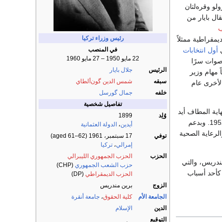
و وقره‌لتان
ال بايار من
رئيس وزراء تركيا
مقراطية ممثلاً
في المنصب
أول انتخابات
22 مايو 1950 – 27 مايو 1960
 تم الإدلاء بالأصوات سرًا
الرئيس
جلال بايار
لى أيضاً مهام وزير
سبقه
شمس الدين گون‌ألطاي
 لاحقًا في انتخابات حرة أخرى، واحدة في عام 1954 والأخرى عام
خلفه
جمال گورسل
تفاصيل شخصية
ية المطاف أيد
وُلِد
1899
عام 1952. وبدعم
أيدين
،
الدولة العثمانية
الرعاية الصحية
توفي
17 سبتمبر، 1961 (aged 61–62)
إمرالي
،
تركيا
الحزب
الحزب الجمهوري الليبرالي
ندريس، والتي
حزب الشعب الجمهوري
(CHP)
أحد أسباب
الحزب الديمقراطي
(DP)
الزوج
برين مندريس
الجامعة الأم
كلية الحقوق
،
جامعة أنقرة
الدين
الإسلام
التوقيع