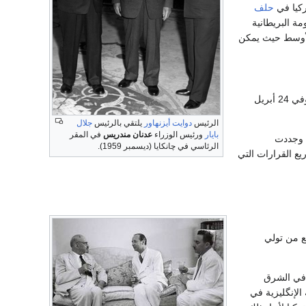
ركيا في
حلف
ومة البريطانية
الأوسط حيث يمكن
التي وصفتها بأنها تمرد وشأن داخلي فرنسي. وفي 24 أبريل
الرئيس
دوايت أيزنهاور
يلتقي بالرئيس
جلال
بايار
ورئيس الوزراء
عدنان مندريس
في المقر
يل والغرب. وجددت
الرئاسي في چانكايا (ديسمبر 1959).
ية عام 1958، وجددت الرفض لمشاريع القرارات التي
ع من تولي
 في الشرق
 باللغة الإنگليزية في