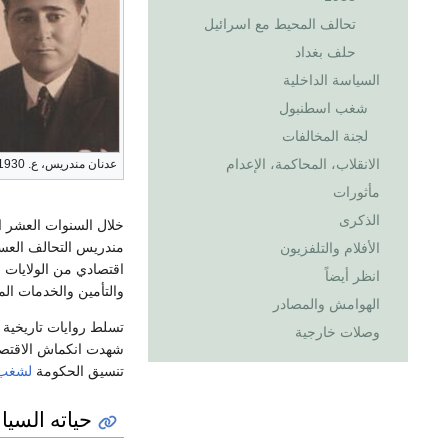
تحالف المحيط مع اسرائيل
حلف بغداد
السياسة الداخلية
شغب اسطنبول
لجنة المخالفات
الانقلاب، المحاكمة، الإعدام
عدنان مندريس، ع. 1930.
مأثورات
الذكرى
خلال السنوات العشر التي
مندريس التحالف الع
الأفلام والتلفزيون
اقتصادي من الولايات 
انظر أيضاً
والتأمين والخدمات ال
الهوامش والمصادر
تسلط روايات تاريخية 
وصلات خارجية
شهدت انكماش الاقتصاد الت
تنسيق الحكومة
لشغب 
حياته السيا