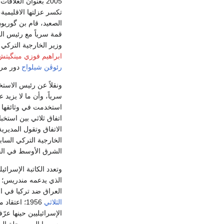
2005 بعنوان العلا
تكسر عزلتها الاقليمية،
قمة سرياً مع رئيس الح
وزير الخارجية التركي
ابراهيم فوزي مينگيتش
رئوڤن شيلواح
دور مرك
سرياً، وأن ما لا يزي
الخارجية التركي السا
الشرق الأوسط في الخا
وتعدد الكاتبة الإسرائيل
الذي يدعمه مندريس؛ 
العراق ضد تركيا في ا
الثلاثي
1956؛ اعت