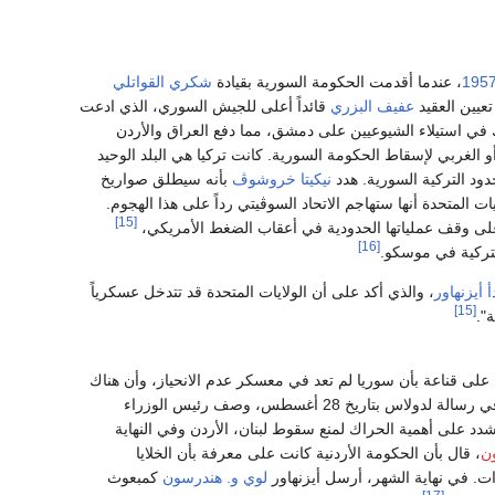
195
، عندما أقدمت الحكومة السورية بقيادة
شكري القواتلي
عيين العقيد
عفيف البزري
قائداً أعلى للجيش السوري، الذي ادعت
 في استيلاء الشيوعيين على دمشق، مما دفع العراق والأردن
 الغربي لإسقاط الحكومة السورية. كانت تركيا هي البلد الوحيد
دود التركية السورية. هدد
نيكيتا خروشوڤ
بأنه سيطلق صواريخ
ات المتحدة أنها ستهاجم الاتحاد السوڤيتي رداً على هذا الهجوم.
[15]
 على وقف عملياتها الحدودية في أعقاب الضغط الأمريكي،
[16]
تركية في موسكو.
أ أيزنهاور
، والذي أكد على أن الولايات المتحدة قد تتدخل عسكرياً
[15]
".
ى قناعة بأن سوريا لم تعد في معسكر عدم الانحياز، وأن هناك
ما شيء ما يتوجب فعله لمنع تخريب بلدان الجوار. في رسالة لدولاس بتاريخ 28 أغسطس، وصف رئيس الوزراء
دد على أهمية الحراك لمنع سقوط لبنان، الأردن وفي النهاية
ن
، قال بأن الحكومة الأردنية كانت على معرفة بأن الخلايا
ت. في نهاية الشهر، أرسل أيزنهاور
لوي و. هندرسون
كمبعوث