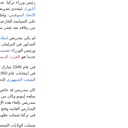
رئيس وزراء تركيا، ع
أتاتورك
ليتحدى تشريعا
الاتحاد السوفيتي
، ولع
على السياسة الخارجية
من رفاقه بعد عشر سن
لم يكن مندريس
إسلام
المذكور في البرلمان،
ورئيس الوزراء
عصمت إ
جديدا هو
الحزب الديم
في عام 1946 شارك الحزب الجديد في
في انتخابات عام 1950 ليفوز بأغلبية ساحقة شكل مندريس إثرها حكومة جديدة وضعت حدا لهيمنة
الشعب الجمهوري
الذي 
كان مندريس قد خاض حمل
سلفه إينونو وكان من بي
مندريس بإلغاء هذه ال
المدارس العامة وفتح أ
في تركيا شملت تطوير 
شملت الولايات المتحد