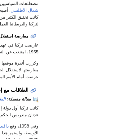
مصطلحات السياسيين ال
شمال الأطلسي
. أصبحت
كانت تختلق الكثير من
لتركيا والبريطانيا ال
معارضة استقلال 
عارضت تركيا في عهد
1955، امتنعت عن التصويت على قرار الأمم المتحدة بقبول الجزائر دولة مستقلة.
عرضت أمام الأمم المتح
العلاقات مع إ
مقالة مفصلة
:
العل
كانت تركيا أول دولة 
عدنان مندريس الحكم،
وفي 1958، وقع
داڤيد