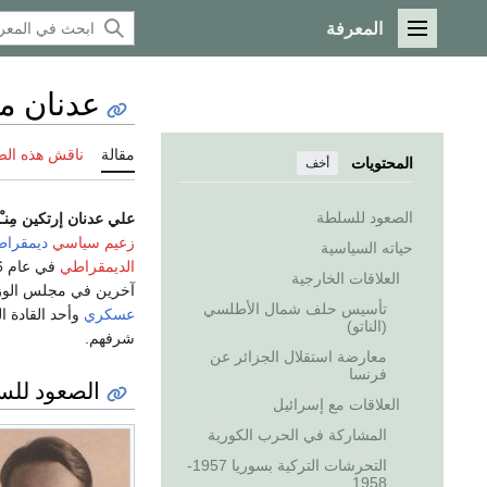
المعرفة
القائمة الرئيسية
عدنان م
مقالة
ناقش هذه ال
المحتويات
أخف
الصعود للسلطة
علي عدنان إرتكين مِنـْ
زعيم سياسي
ديمقرا
حياته السياسية
الديمقراطي
في عام 1946،
العلاقات الخارجية
آخرين في مجلس الوز
تأسيس حلف شمال الأطلسي
عسكري
وأحد القادة ا
(الناتو)
شرفهم.
معارضة استقلال الجزائر عن
فرنسا
الصعود للس
العلاقات مع إسرائيل
المشاركة في الحرب الكورية
التحرشات التركية بسوريا 1957-
1958