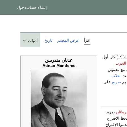
إنشاء حساب
دخول
اقرأ
عرض المصدر
تاريخ
أدوات
عدنان مندريس
الحزب
Adnan Menderes
 مع عضوين
بعد
انقلاب
لهم
ضريح
على
ه‌لتان
بمزيد
حظ الاقتراح
موا الاقتراح