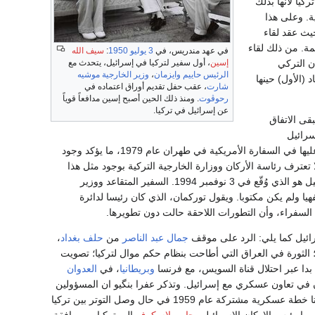
ركيا لأنها بذلك
ية. وعلى هذا
ن گوريون بزيارات سرية متعددة إلى تركيا، أهمها على الاطلاق في 29 أغسطس 1958 حيث عقد لقاء
مة. من ذلك لقاء
في عهد مندريس، في
3 يوليو
1950
:
سيف الله
ن التركي
إسين
، أول سفير لتركيا في إسرائيل، يتحدث مع
الرئيس
حاييم وايزمان
،
وزير الخارجية
موشيه
 (الأول) حينها
شارت
، عقب حفل تقديم أوراق اعتماده في
رحوڤوت
. ومنذ ذلك الحين أصبح إسين مدافعاً قوياً
عن إسرائيل في تركيا.
 أرادت ان يبقى الاتفاق
سرائيل
استخدمت في وثائقها كلمة "تحالف" بدلاً من "اتفاقية" للدلالة على هذا الاتفاق. ومن الوثائق التي عثر عليها في السفارة الأمريكية في طهران عام 1979، ما يؤكد وجود
ائيل وإٍيران عام 1958 ويحمل اسم “Trident”. لكن حتى الآن، لا تعترف رئاسة الأركان ووزارة الخارجية التركية بوجود مثل هذا
الاتفاق وتقول المديرية العامة لشؤون الأمن في الخارجية التركية ان أول اتفاق أمني بين تركيا وإسرائيل هو الذي وُقّع في 3 نوفمبر 1994. السفير المتقاعد ووزير
 كان شفهيا ولم يكن مكتوبا. ويقول توركمان، الذي كان رئيسا لدائرة
لسفراء، وأن التطورات اللاحقة حالت دون تطويرها.
ائيل كما يلي: الرد على موقف
جمال عبد الناصر
من
حلف بغداد
،
؛ الثورة في العراق التي أطاحت بنظام حكم موال لتركيا؛ تصويت
بدا عبر احتلال قناة السويس، مع فرنسا
وبريطانيا
، في
العدوان
ران في تعاون عسكري مع إسرائيل. وتذكر عفرا بنگيو ان المسؤولين
الإسرائيليين حينها عرّفوا تركيا على انها «عين إسرائيل في العالم العربي» وإن إسرائيل وتركيا قد أعدتا خطة عسكرية مشتركة عام 1959 في حال وصل التوتر بين تركيا