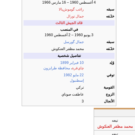
4 أغسطس 1960 – 16 مارس 1966
سبقه
راغب گوموش‌پالا
خلـَفه
جمال تورال
قائد الجيش الثالث
في المنصب
3 يونيو 1960 – 2 أغسطس 1960
سبقه
جمال گورسل
خلـَفه
محمد مظفر العنكوش
تفاصيل شخصية
وُلِد
10 فبراير
1899
چاي‌قرة
،
محافظة طرابزون
توفي
22 مايو
1982
إسطنبول
القومية
تركي
الزوج
عاطفت صوناي
الأنجال
3
تبعه
محمد مظفر العنكوش
تبعه