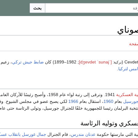
بحث
وناي
صفحة
[ˈdʒevdet
ˈsunaj]
; 1899–1982) كان
ضابط
جيش
تركي
، زعيم
تركية:
خامس
لتركيا
.
ية العسكرية
1941. وترقى إلى رتبة لواء عام 1958، وأصبح رئيسًا للأركان 
جورسيل
بعام
1960
، استقال بعام
1966
لكي يصبح عضو في مجلس الشيوخ. و
عسكري وتوليه الرئاسة
ية التي مارستها حكومة
عدنان مندرس
، قام الجنرال
جمال غورسل
بانقلاب عس