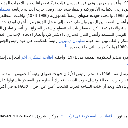
أطاح بالحكومة عام 1960 وأعدم مندرس. وفي عهد غورسل عمّت تركية صراعات بين الأحزاب المؤيد
ودة إلى الكمالية الأتاتوركية والمعارضة، حتى وصل حزب العدالة برئاسة
سليمان
تخب
جودت صوناي
رئيساً للجمهورية (1966-1973) وقامت ال
أعمال العنف بين اليمين واليسار، دعت إلى تدخل الجيش مرة أخرى لوضع حد 
ادية والاجتماعية. لكن الاضطرابات لم تنقطع واستمر الصراع بين أنصار تطبيق ال
ر القومي المتشدد وأنصار التيار اليساري ـ الاشتراكي وأنصار الاتجاه الإسلامي الذ
سكر والعلمانيين منذ عودة
سليمان ديميريل
رئيساً للحكومة في عهد رئيس الجمه
[1]
ذير للحكومة المدنية في 1971، وأعقبه
انقلاب عسكري آخر
أدى إلى إسق
.
نتخب رئيس الأركان
جودت صوناي
رئيساً للجمهورية، وحصل
انتخابات سنة 1969 ففاز حزب العدالة وفشل حزب الشعب فحرك أنصاره من العسكر فاستولوا على
السلطة في 21 مارس 1971. وبعد أن خلت الساحة لحزب الشعب أعلن عن إجراء الانتخابات في أك
د نور.
"الانقلابات العسكرية في تركيا"
. مركز الشروق
. Retrieved
2012-06-20