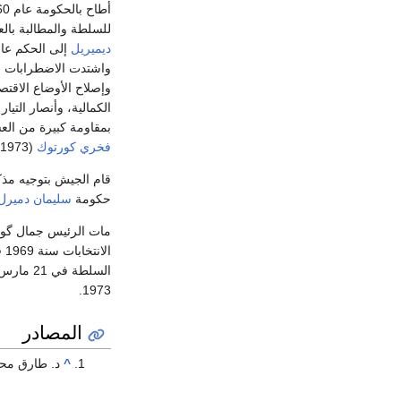
للسلطة والمطالبة بالع
ديميريل
إلى الحكم عام 1965، وان
واشتدت الاضطرابات و
وإصلاح الأوضاع الاقتص
الكمالية، وأنصار التيا
بمقاومة كبيرة من الع
فخري كورتوك
(1973-1980) والحكومات التي جاءت بعده.
قام الجيش بتوجيه مذكرة تح
حكومة
سليمان دميرل
مات الرئيس جمال گورسل سنة 1966، فا
ال
1973.
المصادر
^
د. طارق محم