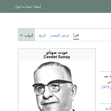
إنشاء حساب
دخول
اقرأ
عرض المصدر
تاريخ
أدوات
جودت صوناي
Cevdet Sunay
العامة بعد
في
.
1973
كري