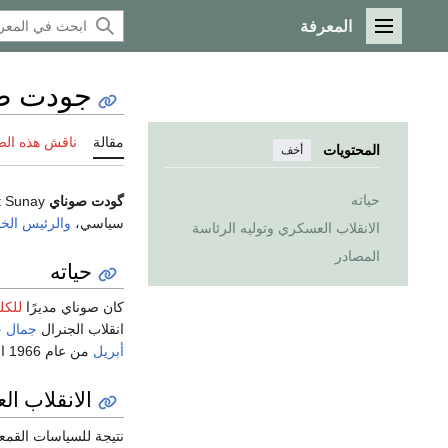
المعرفة
القائمة الرئيسية
جودت ص
مقالة
ناقش هذه ال
المحتويات
أخف
حياته
گودت صوناي
Cevdet Sunay (
سياسي،
والرئيس ال
الانقلاب العسكري وتوليه الرئاسة
المصادر
حياته
كان صوناي مديرًا
للكل
انقلاب الجنرال
جمال 
أبريل
من عام 1966 انتخبة البرلمان رئيسا للجمهورية خلفًا للجنرال جورسيل، وتولى الرئاسة حتى عام
الانقلاب ال
نتيجة للسياسات القمع