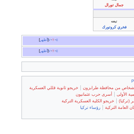
جمال تورال
تبعه
فخري كروتورك
e
t
v
أظهر
e
t
v
أظهر
P
شخاص من محافظة طرابزون
خريجو ثانوية قللي العسكرية
ية الأولى
أسرى حرب عثمانيون
 (تركيا)
خريجو الكلية العسكرية التركية
ان العامة التركية
رؤساء تركيا