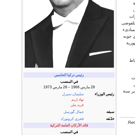
ة
مظاهرات
للفوضى
مبادىء
ي جوبه
ورية
اط
رئيس تركيا
الخامس
ت
في المنصب
28 مارس 1966 – 28 مارس 1973
توبر سنة
رئيس الوزراء
سليمان دميرل
نهاد إريم
فريد ملن
سبقه
جمال گورسل
خلـَفه
فخري كروتورك
.
قائد الأركان العامة التركية
في المنصب