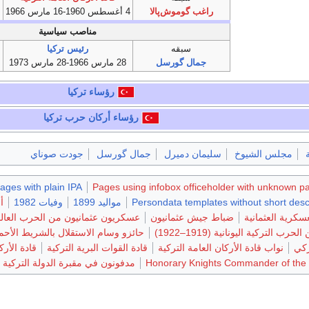
راغب گوموش‌پالا
4 أغسطس 1960-16 مارس 1966
مناصب سياسية
سبقه
رئيس تركيا
جمال گورسل
28 مارس 1966-28 مارس 1973
رؤساء تركيا
رؤساء أركان حرب
تركيا
مجلس الشيوخ
سليمان دميرل
جمال گورسل
جودت صوناي
ages with plain IPA
Pages using infobox officeholder with unknown p
Persondata templates without short desc
مواليد 1899
وفيات 1982
أ
عسكرية العثمانية
ضباط جيش عثمانيون
عسكريون عثمانيون من الحرب العالم
التركية اليونانية (1919–1922)
حائزو وسام الاستقلال بالشريط الأحمر
ركي
نواب قادة الأركان العامة التركية
قادة القوات البرية التركية
قادة الأرك
Honorary Knights Commander of the 
مدفونون في مقبرة الدولة التركية