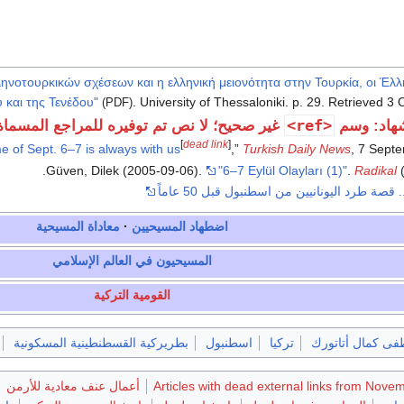
ηνοτουρκικών σχέσεων και η ελληνική μειονότητα στην Τουρκία, οι Έλλ
και της Τενέδου"
. University of Thessaloniki. p. 29
. Retrieved
3 
(PDF)
<ref>
هاد: وسم
غير صحيح؛ لا نص تم توفيره للمراجع المسما
[
dead link
]
 of Sept. 6–7 is always with us
,”
Turkish Daily News
, 7 Sept
Güven, Dilek (2005-09-06).
"6–7 Eylül Olayları (1)"
.
Radikal
(
قصة طرد اليونانيين من اسطنبول قبل 50 عاماً
اضطهاد المسيحيين
معاداة المسيحية
المسيحيون في العالم الإسلامي
القومية التركية
ى كمال أتاتورك
تركيا
اسطنبول
بطريركية القسطنطينية المسكونية
Articles with dead external links from Nov
أعمال عنف معادية للأرمن