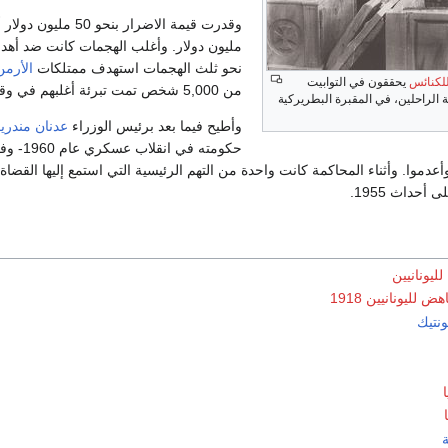
مليون دولار. وأغلب الهجمات كانت ضد أهدا
نحو ثلث الهجمات استهدف ممتلكات
الأرمن
لكنائس
يحققون في التوابيت
من 5,000 شخص تمت تبرئة أغلبهم في وقت لاحق.
ة الراحلين، في المقبرة البطريركية
وأطيح فيما بعد برئيس الوزراء
عدنان مندر
حكومته في 
وأعدموا. وأثناء المحاكمة كانت واحدة من التهم الرئيسية التي استمع إليها القض
أحداث 1955.
ليونانيين
 لليونانيين 1918
ونتيك
ة