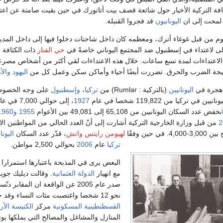
ة التركية الأخبار حول شائعة قصف بيت أتاتورك في حين بقيت صامتة عن اعت
 لمحت إلى ان
اليونانيون
قد فجروا القنبلة.
وم من قبل غوغاء أترك، ومعظمه كان داخل شاحنات دخلوا فيها إلى داخل المدي
ى لاعتداء في إسطنبول ضد المجتمع اليوناني خاصةً في
حي الفنار
ذات الكثافة ا
ت الاعتداءات لمدة تسع ساعات. خلال هذه الاعتداءات لقي أكثر من أشخاص مصرع
 نتيجة الضرب والحرق. تضررت أيضًا أحياء وأماكن سكن وعمل كل من
اليهود
والأ
 هجرة في
اليونانيين
(بالتركية : Rumlar) من
تركيا
،
وإسطنبول
على وجه الخصو
 تركيا من 119,822 شخصا في عام
1927
، إلى حوالي 7,000 في عام
دد السكان اليونانيين من 65,108 إلى 49,081 بين الأعوام
1955
و1960
2
من قبل وزارة الخارجية التركية أشارت إلى أنّ العدد الحالي من المواطنين الا
 حين وفقًا
لهيومن رايتس واتش
، قدّر عدد السكان
اليونا
تركيا
عام
2006
بحوالي 2,500 مواطن.
البعض يرى في المذبحة باعتبارها استمرارا ل
مع انهيار
الدولة العثمانية
. وقالت ديليك جوي
صدر عام 2005 عن الواقعة ان المقا
نحو 12 شخصا واغتصبت مئات النساء وقد حرقت
القسطنطينية المسكونية
مركز
الكنيسة الأر
المنازل والمشاغل والمصالح التي يملكها يونا