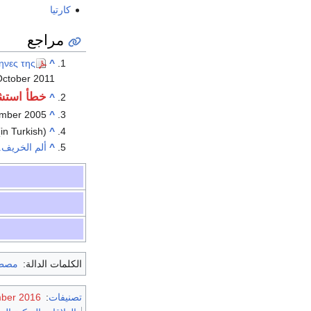
كارتيا
مراجع
ηνες της
^
October
2011
خطأ استش
^
ember 2005.
^
in Turkish).
^
^
ألم الخريف.. 
الكلمات الدالة:
مصطف
تصنيفات
:
ember 2016