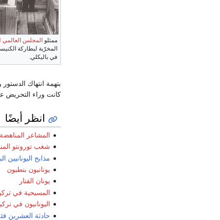
ممثلو
المجلس العالمي ل
المخرّبة لبطاركة الكنيس
في باليكلي.
بتهمة انتهاك الدستور 
كانت وراء التحريض على 
انظر أيضًا
المشاعر المناهضة ل
شغب تورونتو المناهض
مذابح اليونانيين الب
يونانيون بنطيون
يونان الفنار
المسيحية في تركيا
اليونانيون في تركيا
حادثة العشرين فئ