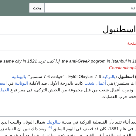
بحث
اسطنبول
صفحة
.
Constantinop
 اسطنبول
(
بالتركية
6-7 Eylül Olayları - "حوادث 6-7 سبتمبر"؛
باليونانية
أعمال شغب
كانت بالدرجة الأولى ضد الأقلية
اليونانية
في
اسط
. ودبرت أعمال شغب من قِبل مجموعة من الجيش التركي، في مقر فرع
العملي
افحة حرب العصابات.
أنباء تفيد بأن القنصلية التركية في مدينة
سالونيك
شمال اليونان والبيت الذي و
[4]
في عام 1881، كان قد قصف في اليوم السابق.
وبعد ذلك تبين ان القنبلة 
ي القنصلية،والذي ألقي القبض في وقت لاحق، واعترف فيما بعد أنه قد حرض 