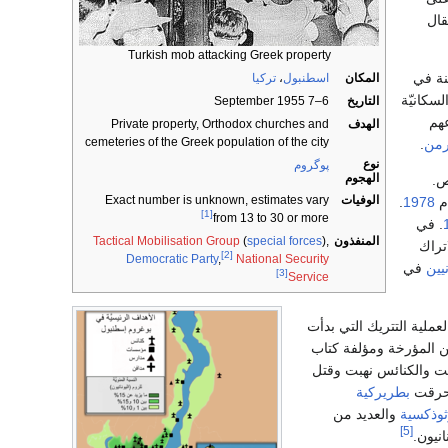
قال
Turkish mob attacking Greek property
نة في
المكان
اسطنبول
،
تركيا
لسكانيّة
التاريخ
6–7 September 1955
هم
الهدف
Private property, Orthodox churches and
cemeteries of the Greek population of the city
رمن
.
نوع
پوگروم
الهجوم
ص.
الوفيات
Exact number is unknown, estimates vary
.
1978
[1]
from 13 to 30 or more
. في
المنفذون
),
special forces
(
Tactical Mobilisation Group
تراك
[2]
Democratic Party
,
National Security
نيين
في
[3]
Service
عملية التتريك التي بدأت
ن المؤرخة ومؤلفة كتاب
بر دنّست والكنائس نهبت وقتل
بطريركية
ثوذكسية
والعديد من
[5]
نيون.