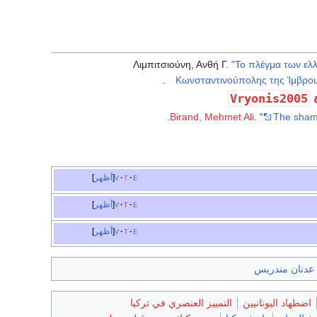
Λιμπιτσιούνη, Ανθή Γ.
"Το πλέγμα των ελλ
.
Κωνσταντινούπολης της Ίμβρου 
Vryonis2005
ة
Birand, Mehmet Ali
. “
The shame
e
t
v
أظهر
e
t
v
أظهر
e
t
v
أظهر
عدنان مندريس
اضطهاد اليونانيين
التمييز العنصري في تركيا