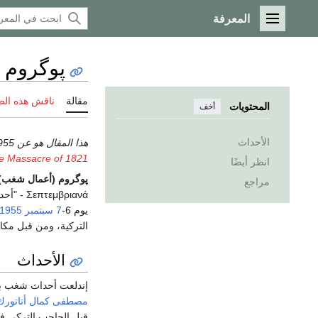
المعرفة
القائمة الرئيسية
پوگروم 
مقالة
ناقش هذه ال
المحتويات
أخف
الأحداث
هذا المقال هو عن the anti-Greek pogrom in Istanbul in 1955. إذا كنت تريد the anti-Greek activities that occurred in the same city in 1821، انظر
le Massacre of 1821
انظر أيضًا
پوگروم (أعمال شغب)
مراجع
Σεπτεμβριανά - "أحداث سبتمبر") هي
يوم 6-
7 سبتمبر
1955
التركية، ومن قبل مك
الأحداث
إندلعت أحداث شغب بعد 
مصطفى كمال أتاتورك
قبل الحاجب التركي ف