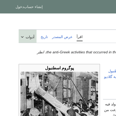
إنشاء حساب
دخول
اقرأ
عرض المصدر
تاريخ
أدوات
پوگروم اسطنبول
نبول
ة گلاديو
لد فيه
زرعت من
على