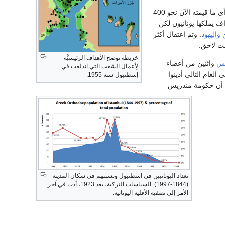
وقدرت قيمة الاضرار بنحو 50 مليون دولار أي ما قيمته الآن نحو 400
ف يملكها يونانيون لكن
واليهود
. وتم اعتقال أكثر
خريطة توضح الأهداف الرئيسيَّة
يس
واثنين من أعضاء
لِأعمال الشغب التي اندلعت في
انقلاب عسكري عام 1960- وفي العام التالي أدينوا
إسطنبول سنة 1955.
اة أن حكومة مندريس
تعداد اليونانيين في اسطنبول ونسبتهم في سكان المدينة
(1844-1997). السياسات التركية، بعد 1923، أدت في آخر
الأمر إلى تصفية الأقلية اليونانية.