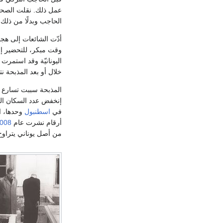
عمل ذلك. نقلت الصحاف
الحاجب وبدلًا من ذلك
أدّت الشائعات إلى هج
وقت مبكر، للتحضير إل
اليونانيّة وقد استمر
خلال أو بعد المذبحة
المذبحة سببت تسارع
إنخفض عدد السكان اليونانيين في
في
اسطنبول
وحدها، انخفض ع
أرقام نشرت عام
008
من أصل يوناني يتراوح بين 3,000-4,000. في