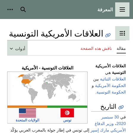
المعرفة
القائمة الرئيسية
بحث
أدوات
العلاقات الأمريكية التونسية
تبديل عرض جدول المحتويات
مقالة
ناقش هذه الصفحة
أدوات
العلاقات الأمريكية
العلاقات التونسية - الأمريكية
التونسية
هي
العلاقات الثنائية
بين
الحكومة الأمريكية
و
الحكومة التونسية
.
التاريخ
في
30 سبتمبر
تونس
الولايات المتحدة
2020
،
وزير الدفاع
الأمريكي
مارك إسپر
إلى تونس في إطار جولة بالمغرب العربي يؤكّد