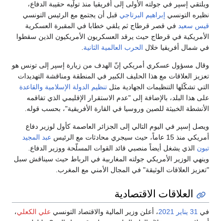
ويلتقي إسپر في جولته الأولى إلى أفريقيا منذ تولّيه حقيبة الدفاع،
نظيره التونسي
إبراهيم البرتاجي
قبل أن يجتمع مع الرئيس التونسي
قيس سعيد
في قصر قرطاج ثم يلقي خطابا في المقبرة العسكرية
الأمريكية في قرطاج حيث يرقد العسكريون الأمريكيون الذين سقطوا
في شمال أفريقيا خلال
الحرب العالمية الثانية
.
وقال مسؤول عسكري أمريكي إنّ الهدف من زيارة إسپر إلى تونس هو
تعزيز العلاقات مع هذا الحليف الكبير في المنطقة ومناقشة التهديدات
التي تشكّلها التنظيمات الجهادية مثل
تنظيم الدولة الإسلامية
والقاعدة
على هذا البلد، بالإضافة إلى "عدم الاستقرار الإقليمي الذي تفاقمه
الأنشطة الخبيثة للصين وروسيا في القارة الأفريقية"، بحسب قوله.
ويصل إسپر في اليوم التالي إلى الجزائر العاصمة كأول لوزير دفاع
أمريكي منذ 15 عاماً، حيث سيجري محادثات مع الرئيس
عبد المجيد
تبون
الذي يشغل أيضاً منصبي قائد القوات المسلّحة ووزير الدفاع.
وينهي الوزير الأمريكي جولته المغاربية في الرباط حيث سيناقش سبل
"تعزيز العلاقات الوثيقة" في المجال الأمني مع المغرب.
العلاقات الاقتصادية
في
31 يناير
2021
، أعلن وزير المالية والاقتصاد التونسي
علي الكعلي
،