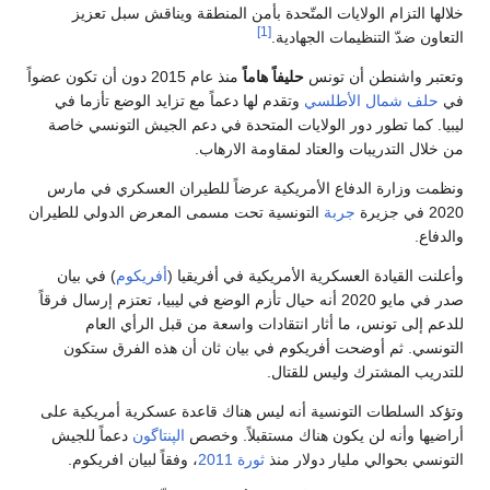
خلالها التزام الولايات المتّحدة بأمن المنطقة ويناقش سبل تعزيز
[1]
التعاون ضدّ التنظيمات الجهادية.
وتعتبر واشنطن أن تونس
حليفاً هاماً
منذ عام 2015 دون أن تكون عضواً
في
حلف شمال الأطلسي
وتقدم لها دعماً مع تزايد الوضع تأزما في
ليبيا. كما تطور دور الولايات المتحدة في دعم الجيش التونسي خاصة
من خلال التدريبات والعتاد لمقاومة الارهاب.
ونظمت وزارة الدفاع الأمريكية عرضاً للطيران العسكري في مارس
2020 في جزيرة
جربة
التونسية تحت مسمى المعرض الدولي للطيران
والدفاع.
وأعلنت القيادة العسكرية الأمريكية في أفريقيا (
أفريكوم
) في بيان
صدر في مايو 2020 أنه حيال تأزم الوضع في ليبيا، تعتزم إرسال فرقاً
للدعم إلى تونس، ما أثار انتقادات واسعة من قبل الرأي العام
التونسي. ثم أوضحت أفريكوم في بيان ثان أن هذه الفرق ستكون
للتدريب المشترك وليس للقتال.
وتؤكد السلطات التونسية أنه ليس هناك قاعدة عسكرية أمريكية على
أراضيها وأنه لن يكون هناك مستقبلاً. وخصص
الپنتاگون
دعماً للجيش
التونسي بحوالي مليار دولار منذ
ثورة 2011
، وفقاً لبيان افريكوم.