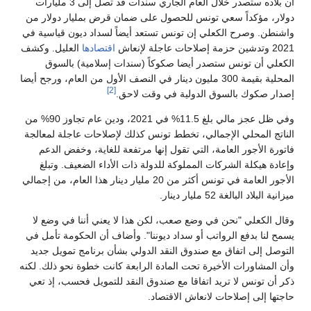
أن بلاده ستصدر خلال العام الجاري سندات قد تصل إلى 3 مليارات
دولار، مؤكداً سعي تونس للحصول على ضمان قرض بمليار دولار من
واشنطن. وصرح الكعلي إن تونس تستعد أيضاً لسداد ديون قياسية في
2021 وتدشين حزمة إصلاحات عاجلة لإنعاش
اقتصادها
العليل. وكشف
الكعلي أن تونس ستصدر أيضا صكوكاً (سندات إسلامية) بالسوق
المحلية بقيمة 300 مليون دينار في النصف الأول من العام، ورجح أيضا
[2]
إصدار صكوك بالسوق الدولية في وقت لاحق.
وفي ظل عجز مالي بلغ 11.5% في 2021، ودين عام تجاوز 90% من
الناتج المحلي الإجمالي، تخطط تونس كذلك لإصلاحات عاجلة لمعالجة
فاتورة الأجور العامة، التي تقول إنها مرتفعة للغاية، وخفض الدعم
وإعادة هيكلة الشركات المملوكة للدولة ذات الأداء الضعيف. وتبلغ
الأجور العامة في تونس أكثر من 20 مليار دينار هذا العام، من إجمالي
ميزانية البلاد البالغة 52 مليار دينار.
وقال الكعلي "نحن في وضع صعب، لكن هذا لا يعني أننا في وضع لا
يسمح لنا بدفع الرواتب أو سداد ديوننا". وأضاف أن الحكومة تأمل في
التوصل إلى اتفاق مع صندوق النقد الدولي بشأن برنامج تمويل جديد
وأن المشاورات الأخيرة تحت المادة الرابعة كانت خطوة نحو ذلك. لكنه
ذكر أن تونس لا تريد اتفاقا مع صندوق النقد للتمويل فحسب، إذ تعي
حاجتها إلى إصلاحات لانعاش الاقتصاد.