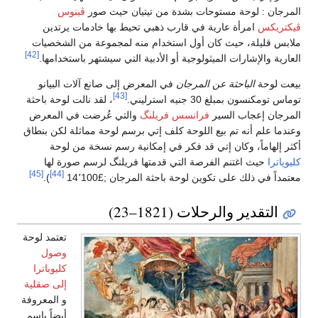
المرجان : لوحة مستوحات بشدة من تيتيان حيث صور
ڤينوس
ڤيكتريكس
امرأة عارية في قارب ذهبي تحيط بها خادمات يرتدين
ملابس قليلة، حيث كان أول استخدام منه لمجموعة من الشخصيات
[42]
العارية والإشارات الميثولوجية أو الأدبية التي سيشتهر باستخدامها.
بيعت لوحة
الباحثة عن المرجان
في المعرض إلى صانع آلات البيانو
[43]
توماس تومكنسون بمبلغ 30 جنيه استرليني.
، لقد نالت لوحة باحثة
المرجان إعجاب السير
فرانسس فريلنگ
والتي عُرضت في المعرض
وعندما علم أنه تم بيع اللوحة كلف إتي برسم لوحة مماثلة لكن بنطاق
أكثر إلهاماً، وكان إتي قد فكر في إمكانية رسم نسخة من لوحة
كليوپاترا
حيث اغتنم الفرصة التي قدمتها فريلنگ لرسم صورة لها
[45]
[44]
معتمداً في ذلك على تكوين لوحة باحثة المرجان ;£14٬100
).
التقدير والرحلات (1821–23)
تعتمد لوحة
وصول
كليوباترا
إلى صقلية
و المعروفة
أيضاً باسم