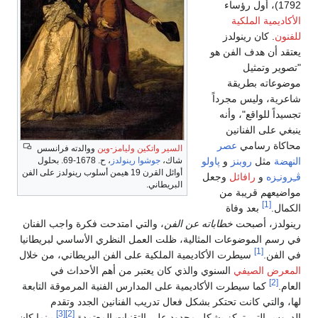
1792)، أول رؤساء
الأكاديمية الملكية
للفنون
. كان رينولدز
يعتقد أن هدف الفن هو
"تصوير وتمثيل
موضوعاته بطريقة
شاعرية، وليس مجرداً
تجسيداً للواقع"، وأنه
ينبغي على الفنانين
محاكاة رسامي
عصر
السير واتكين وليامز-وين
ووالدته فرانسس
شاك،
جوشوا رينولدز
، ح. 1678-69. بحلول
النهضة
مثل
روبنز
و
پاولو
أوائل القرن 19 هيمن أسلوب رينولدز على الفن
ڤـِرونـِزه
و
رافائل
وجعل
البريطاني.
مواضيعهم قريبة من
[1]
الكمال.
بعد وفاة
رينولدز، أصبحت
خطاباته عن الفن
، والتي امتدحت فكرة واجب الفنان
في رسم الموضوعات المثالية، ظلت العمل النظري الأساسي لبريطانيا
[1]
في الفن.
سيطرت الأكاديمية الملكية على الفن البريطاني، من خلال
المعرض الصيفي
السنوي والذي كان يعتبر من أهم الأحداث في
[2]
العام.
كما سيطرت الأكاديمية على المدارس الفنية المرموقة التابعة
لها، والتي كانت تحتكر بشكل فعال تدريب الفنانين الجدد وتقدم
[3]
[2]
الدروس التي تركز بشكل محدود على التقنيات المعتمدة.
بينما كان