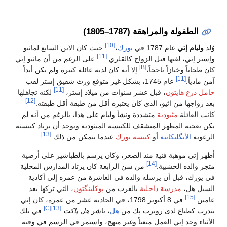
الطفولة والمراهقة (1787–1805)
[10]
وُلد
وليام إتي
عام 1787 في
يورك
،
حيث كان الابن السابع لماثيو
[11]
وإستر إتي، لقبها قبل الزواج كالڤلري.
على الرغم من أن ماثيو إتي
[B]
كان طحاناً وخبازاً ناجحاً،
إلا أنه كان لديه عائلة كبيرة ولم يكن أبداً
[11]
آمن مادياً.
عام 1745، بشكل غير متوقع ورث شقيق إستر لقب
[11]
حامل درع
هايتون
، قبل عشر سنوات من ميلاد إستر،
لكنه تجاهلها
[12]
بعد زواجها من اثيو، الذي كان يعتبره أقل من طبقة أقل طبقته.
كانت العائلة
مثيودية
متشددة ونشأ وليام على هذا، بالرغم من أنه لم
يكن يعجبه المظهر المتشقف للكنيسة الميثودية ويوجد أن يرتاد كنيسته
[13]
الرعوية
الأنگليكانية
أو
كنيسة يورك
عندما يتمكن من ذلك.
أظهر إتي موهبة فنية منذ الصغر، وكان يرسم بالطباشير على أرضية
[14]
متجر والده الخشبية.
من سن الرابعة كان يرتاد المدارس المحلية
في يورك، قبل أن يرسله والده في العاشرة من عمره إلى أكادية
السيل هل،
مدرسة داخلية
بالقرب من
پوكلينگتون
، التي تركها بعد
[15]
عامين.
في 8 أكتوبر 1798، في الحادية عشر من عمره، كان إتي
[C]
[13]
يتدرب كطباع لدى روبرت پك من
هل
، ناشر
هل پاكت
.
في تلك
الأثناء وجد إتي العمل متعباً وغير مبهج، واستمر في الرسم في وقته