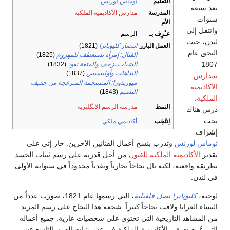
التعليم
توماس لورنس
بعد سبعة
المدرسة
مدارس الأكاديمية الملكية
سنوات
الأم
وانتقل إلى
عـُرِف بـ
الرسم
لندن، حيث
العمل البارز
انتصار كليوپاترا
(1821)
التحق عام
القتال: إمرأة تستعطف للمهزوم
(1825)
1807
الشباب يزحف والمتعة تقود
(1832)
النداهات وأوليسيس
(1837)
بمدارس
ميوزيدورا: المستحمة المنزعجة من حفيف
الأكاديمية
النسيم
(1843)
الملكية
.
النمط
مدرسة الرسم الإنگليزية
درس هناك
تحت
اِنتُخِب
أكاديمي ملكي
إشراف
توماس لورنس
وتدرب بنسخ أعمال الفنانين الآخرين. حاز إتي على
تقدير
الأكاديمية الملكية للفنون
من أجل قدرته على رسم ثنيات الجسد
بطريقة واقعية، لكنه نال نجاحاً تجارياً ونقدياً محدوداً في سنواته الأولى
في لندن.
لوحته،
كليوپاترا تصل قلقيلية
، التي رسمها عام 1821، صورت عدداً من
النساء العرايا ولاقت نجاحاً كبيراً. شجعه هذا النجاح على رسم المزيد
من المشاهد التاريخية التي تحتوي على شخصيات عارية. جميع أعماله
التي عُرضت في الأكاديمية الملكية في عشرينيات القرن التاسع عشر