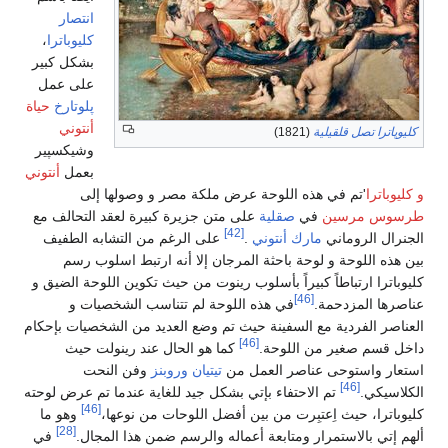
انتصار
كليوباترا
،
بشكل كبير
على عمل
پلوتارخ
حياة
أنتوني
كليوپاترا تصل قلقيلية
(1821)
وشيكسپير
بعمل
أنتوني
و كليوباترا
'تم في هذه اللوحة عرض ملكة مصر و وصولها إلى
طرسوس مرسين
في
صقلية
على متن جزيرة كبيرة لعقد التحالف مع
[42]
الجنرال الروماني
مارك أنتوني
.
على الرغم من التشابه الطفيف
بين هذه اللوحة و لوحة باحثة المرجان إلا أنه ارتبط اسلوب رسم
كليوباترا ارتباطاً كبيراً بأسلوب رينوت من حيث تكوين اللوحة الضيق و
[46]
عناصرها المزدحمة.
في هذه اللوحة لم تتناسب الشخصيات و
العناصر الفردية مع السفينة حيث تم وضع العديد من الشخصيات بإحكام
[46]
داخل قسم صغير من اللوحة.
كما هو الحال عند رينولت حيث
استعار واستوحى عناصر العمل من
تيتيان
وروبنز
وفن النحت
[46]
الكلاسيكي.
تم الاحتفاء بإتي بشكل جيد للغاية عندما تم عرض لوحته
[46]
كليوباترا، حيث اِعتبِرت من بين أفضل اللوحات من نوعها،
وهو ما
[28]
ألهم إتي بالاستمرار ومتابعة أعماله والرسم ضمن هذا المجال.
في