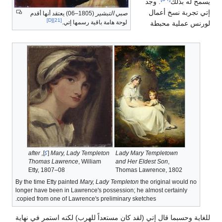
يسمح له بذلك
. وجد
إتي تجربة نسخ أعمال
صبي التبشير
(1805–06) يعتقد أنها أقدم
[D]
[21]
لوحة هامة باقية رسمها إتي.
لورنس عملية محبطة
Lady Mary Templetown
Mary, Lady Templeton
[
ك‍
]
, after
Thomas Lawrence
, William
and Her Eldest Son
,
Etty, 1807–08
Thomas Lawrence, 1802
By the time Etty painted
Mary, Lady Templeton
the original would no
longer have been in Lawrence's possession; he almost certainly
copied from one of Lawrence's preliminary sketches.
للغاية وحسبما قال إتي (لقد كان مستعداً للهرب) لكنه استمر في نهاية