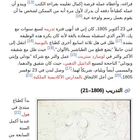
[13]
فراغه، وأعطاه عمله فرصة إكمال تعليمه بقراءة الكتب.
ويبدو أن
عمله كطباعاً دفعه أن يدرك لأول مرة أنه من الممكن لشخص ما أن
[16]
يقوم بعمل رسم ولوحة حية.
في 23 أكتوبر 1805، كان إتي قد أنهى فترة
تدريبه
لسبع سنوات مع
پك، الأمر الذي استقبله بسعادة بالغة لأنه كان يكره هذه الوظيفة
[18]
[17]
بشدة.
ظل في هل ثلاثة اسابيع أخرى كطباع
باليومية
.
انتقل إلى
[19]
لندن حاملاً "بضع قطع من الطباشير بالألوان"،
حيث ظل مع شقيقه
[15]
الأكبر والتر في
لومبارد ستريت
.
عمل والتر مع شركة "بودلي وإيتي
وبودلي" الناجحة لتصنيع
الدانتيل الذهبي
، حيث كان شقيق والدهما،
[17]
والمسمى أيضاً ويليام، شريكاً لهما.
وصل لندن في 23 نوفمبر
[21]
[20]
1805،
من أجل الالتحاق
بالمدارس الأكاديمية الملكية
.
التدريب (1806–21)
بدأ كطباع
مبتدئ في
[22]
هول
.
عندما أكمل
السنة
السابعة من