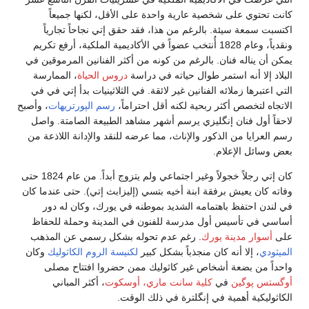
كانت تحتوي على شخصية عارية واحدة على الأقل، لكنها جميعاً
اكتسبت سمعة سيئة. بالرغم من هذا، فقد حقق إتي نجاحاً تجارياً
ونقدياً، وعام 1828 أُنتخب عضواً في الأكاديمية الملكية، أرفع تكريم
يمكن أن يناله فنان. بالرغم من كونه من أكثر الفنانين المرموقين في
البلاد إلا أنه استمر طوال حياته في دراسة
دروس الحياة
، الممارسة
التي اعتبرها زملائه الفنانين غير لائقة. في الثلاثينيات بدأ إتي في في
الاتجاه لتخصص أكثر ربحية لكنه أقل احتراماً،
رسم الپورتريهات
، وأصبح
لاحقاً أول فنان إنگليزي يرسم أشهر مشاهد الطبيعة الصامتة. واصل
رسم العرايا من الذكور والإناث، مما عرضه للنقد والإدانة اللاذعة من
بعض وسائل الإعلام.
كان إتي رجلاً خجولاً وغير اجتماعي ولم يتزوج أبداً. من عام 1824 حتى
وفاته كان يعيش برفقة ابنة أخيه بتسي (إليزابث إتي). حتى عندما كان
في لندن احتفظ باهتمامه الشديد بموطنه في يورك، وكان له دور
أساسي في تأسيس أول مدرسة للفنون في المدينة وحملة للحفاظ
على
أسوار مدينة يورك
. رغم عدم تحوله بشكل رسمي عن المذهب
الميثودي
، إلا أنه كان منجذباً بشكل كبير
لكنيسة الروم الكاثوليك
وكان
واحداً من بضعة أشخاص غير كاثوليك ممن حضروا افتتاح مصلى
أوگستس پوگين
في
كلية سانت ماري، أوسكوت
، أكثر المباني
الكاثوليكية أهمية في إنگلترة في ذلك الوقت.