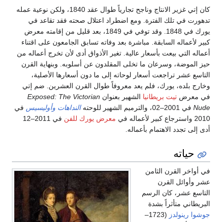
كان إتي غزير الانتاج وناجح تجارياً طوال عقد 1840، ولكن نوعية عمله
تدهورت في تلك الفترة. ومع اضطراد اعتلال صحته فقد تقاعد في
يورك في 1848. وقد توفي في 1849، بعد قليل من إقامته معرض
كبير لأعماله السابقة. مباشرة بعد وفاته تسابق الجامعون على اقتناء
أعماله التي بيعت بأسعار عالية. تغير الأذواق أدى لأن تخرج أعماله من
حيز الموضة، وسرعان ما تخلى المقلدون عن أسلوبه. وبنهاية القرن
التاسع عشر تراجعت أسعار لوحاته إلى ما دون أسعارها الأصلية،
وخارج بلده، يورك، فلم يعد معروفاً طوال القرن العشرين. ضم إتي
في معرض
تيت بريطانيا
الشهير بعنوان
Exposed: The Victorian
Nude
في 2001–02، والترميم الشهير للوحته
النداهات وأوليسيس
في
2010 واسترجاع كبير لأعماله في
معرض يورك للفن
في 2011–12
أدى إلى تجدد الاهتمام بأعماله.
حياته
في أواخر القرن الثامن
عشر وأوائل القرن
التاسع عشر، كان الرسم
البريطاني متأثراً بشدة
جوشوا رينولدز
(1723–