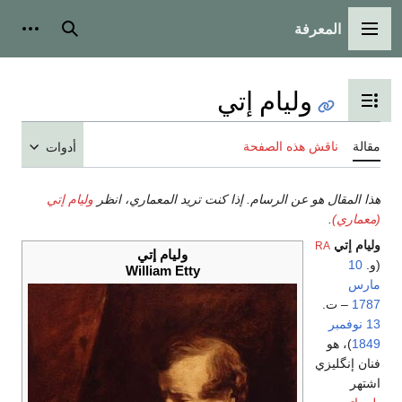
المعرفة
القائمة الرئيسية
بحث
أدوات
وليام إتي
تبديل عرض جدول المحتويات
مقالة
ناقش هذه الصفحة
أدوات
هذا المقال هو عن الرسام. إذا كنت تريد المعماري، انظر
وليام إتي
(معماري)
.
وليام إتي
RA
وليام إتي
(و.
10
William Etty
مارس
1787
– ت.
13 نوفمبر
1849
)، هو
فنان إنگليزي
اشتهر