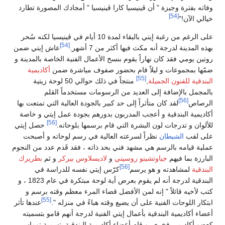
وفاته بفترة وجيزة " أن ڤينيسيا كارا ڤينيسيا " أمجادك المصورة تطارد
[54]
خيالي الآن!"
على الرغم من رغبة إيتي بالبقاء لمدة 10 أيام في ڤينيسيا لكنه سُحر
[54]
بهذه المدينة لدرجة أنه مكث فيها أكثر من 7 أشهر.
عاش إيتي ضمن
روتين يومي فقد كان نهاراً يقوم بنسخ الأعمال الفنية الخاصة بالمدينة و
ضمّها بمجموعات و ليلاً قام بحضور صفوف مياشرة ضمن
أكاديمية
[55]
البندقية للفنون الجميلة
,
منتجاً في ذلك حوالي 50 لوحة زيتية
بالمجمل بالإضافة إلى العديد من الرسومات مستخدماً القلم
[56]
الرصاص
لقد كان متأثراً إلى حد كبير بالجودة العالية التي تمتعت بها
أكاديمية البندقية و أعجب المدربون بدورهم بجودة عمل إيتي و خاصة
[56]
للألوان و تدرجات لون البشرة التي قام برسمها بلوحاته.
حصل إيتي
على لقب
الشيطان
نظراً لسرعته العالية في رسم لوحاته و أصبحت
عملية قيامه بالرسم هي مشهد فني بحد ذاته ، فقد قَدم عدد من النجوم
البارزة بما فيهم
جياوتشينو روسيني
و
لاديسلاوس بيركر
و ثم
بطريرك
[56]
البندقية
لمشاهدته و هو يرسم
كرّس إيتي نفسه للدراسة في
البندقية لدرجة أنه لم يقوم بعرض أية لوحة مبتكرة في عام 1823 ، و
كتب لأخيه قائلاً " إنه لمن الأفضل قضاء المرء معظم وقته برسم و
[55]
ابتكار اللوحات الفنية على أن يضيع وقته هباءً في منزله ".
عندها تأثر
أعضاء أكاديمية البندقية بأعمال إيتي الفنية لدرجة أنهم قامو بتسميته
كعضو أكاديمي فخري .و قام أعضاء أكاديمية البندقية بتسمية توماس