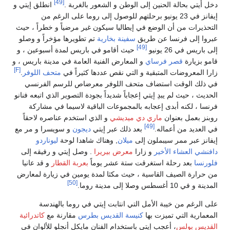
[49]
دخل أيتي بحالة الحنين إلى الوطن و الشعور بالغربة .
انطلق إيتي و
إيفانز في 23 يونيو برحلتهم للوصول إلى روما على الرغم من
التحذيرات من أن الوضع في إيطاليا سيكون غير مرضياً و خطراً ، حيث
عبروا إلى فرنسا عن طريق
سفينة بخارية
تم تطويرها مؤخراً و وصلو
[49]
إلى باريس في 26 يونيو
حيث أقامو في باريس لمدة أسبوعين ، و
قامو بزيارة
قصر فرساي
و المعارض الفنية العامة في مدينة باريس ، و
[F]
زارا المعروضات المتبقية و التي نقص عددها كثيراً في
متحف اللوفر
.
في ذلك الوقت استضاف متحف اللوفر معرضاص للرسم الفرنسي
الحديث ، حيث لم يبدِ إيتي إعجاباً شديداً بجودة التصوير الذي اتبعه فنانو
فرنسا ، لكنه أبدى إعجابه بالمجموعات الباقية لاسيما في مشاركة
روبنز بعمل بعنوان
ماري دي ميديشي
و الذي استخدم عناصره لاحقاً
[49]
في العديد من أعماله.
بعد ذلك عبر إيتي
ديجون
و سويسرا و مر مع
إيفانز عبر ممر سيبملون إلى
ميلان
, وهناك شاهدا لوحة
ليوناردو
دافنشي
العشاء الأخير
و زارا
معرض بيريرا
. وصل إيتي و رفيقه إلى
فلورنسا
بعد رحلة استغرقت ستة عشر يوماً
بعربة القطار
و قد عانيا
من حرارة الصيف القاسية ، حيث مكثا لمدة يومين في زيارة لمعارض
[50]
المدينة و في 10 أغسطس وصلا إلى مدينة روما.
على الرغم من خيبة الأمل التي انتابت إيتي في روما بالهندسة
المعمارية التي تميزت بها
كنيسة القديس بطرس
مقارنة مع
كاتدرائية
القديس بولس
، أعجب إيتي باستخدام الفنان مايكل أنجلو للألوان في