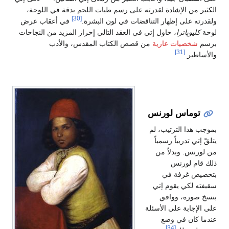
الكثير من الإشادة لقدرته على رسم طيات اللحم بدقة في اللوحة،
[30]
ولقدرته على إظهار التناقضات في لون البشرة.
في أعقاب عرض
لوحة
كليوپاترا
، حاول إتي في العقد التالي إحراز المزيد من النجاحات
برسم
شخصيات عارية
من قصص الكتاب المقدس، والأدب
[31]
والأساطير.
توماس لورنس
بموجب هذا الترتيب، لم
يتلقّ إتي تدريباً رسمياً
من لورنس. وبدلاً من
ذلك قام لورنس
بتخصيص غرفة في
سقيفته لكي يقوم إتي
بنسخ صوره، ووافق
على الإجابة على الأسئلة
عندما كان في وضع
[34]