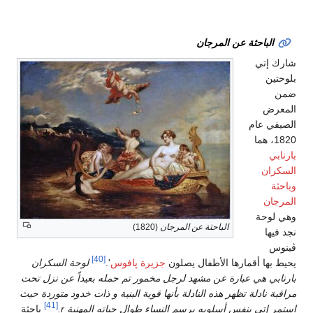
الباحثة عن المرجان
شارك إتي
بلوحتين
ضمن
المعرض
الصيفي عام
1820، هما
بارنابي
السكران
وباحثة
المرجان
وهي لوحة
الباحثة عن المرجان
(1820)
نجد فيها
ڤينوس
[40]
يحيط بها أقمارها الأطفال يصلون
جزيرة پافوس
'.
لوحة السكران
بارنابي هي عبارة عن مشهد لرجل مخمور تم حمله بعيداً عن نزل تحت
مراقبة نادلة تظهر هذه النادلة بأنها قوية البنية و ذات خدود متوردة حيث
[41]
استمر إتي بنفس أسلوبه برسم النساء طوال حياته المهنية r.
باحثة