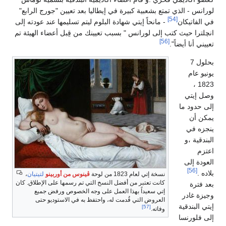
لورانس - الذي تمتع بشعبية كبيرة في إيطاليا بعد تعيين "جورج الرابع"
[54]
في الفاتيكان
- مانحاً إيتي شهادة البلوم ليتم تسليمها عند عودته إلى
انچلترا حيث كتب إلى لورانس " بسبب تعيينك من قِبل أعضاء الهيئة تم
[56]
تعييني أنا أيضاً".
بحلول 7
يونيو عام
1823 ،
وصل إيتي
إلى حدود ما
يمكن أن
ينجزه في
البندقية ،و
اعتزم
العودة إلى
[56]
بلاده .
نسخة إتي لعام 1823 من لوحة
ڤينوس من أوربينو
لتيتيان
،
كانت تعتبر من أفضل النسخ التي تم رسمها على الإطلاق. كان
بعد فترة
إتي سعيداً بهذا العمل على وجه الخصوص ورفض جميع
وجيزة غادر
العروض التي قُدمت له، واحتفظ به في الاستوديو حتى
إيتي البندقية
[57]
وفاته.
إلى فلورنسا