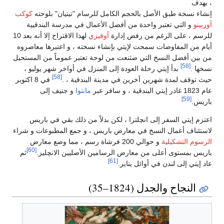
، بهدف
إنشاء نسخة طبق الأصل بالحجم الكامل للرسام "تيتيان" بلوحته
كوكب
أوربينو
و التي تعتبر واحدة من أفضل الأعمال في مدرسة البندقيية
للرسم ، على الرغم من رفض إدارة
أوفيزي
لهذا الاقتراح إلا أنه بعد 10
أيام من المفاوضات سمحت لإيتي بإنشاء نسخته ، و اعتبرها معاصروه
من بين أفضل النسخ التي صثنعت من لوحة تعتبر عموماً من المستحيل
[58]
نسخها .
بدأ إيتي رحلة العودة إلى المنزل في أواخر شهر يوليو ،
[58]
حيث توقف لمدة شهرين آخرين في مدينة البندقية ، .
في 8 اكتوبر
عام 1823 غادر إيتي البندقية ، و سافر عبر
مانتوا
و جنيف إلى
[59]
باريس.
اعتزم إيتي السفر إلى انچلترا ، لكن بدلاً من ذلك بقي في باريس
لاستئناف أعمال النسخ في معارض باريس ، و جمع المطبوعات و شراء
الرسوم التشكيلية
و حوالي 200 فرشاة رسم ، مما وضع معارض
[60]
باريس بمستوى أعلى من معارض الرسامين الأصليين الانچليز.
ثم
[61]
عاد إيتي إلى لندن في أوائل يناير.
النجاح والجدل (1824–35)