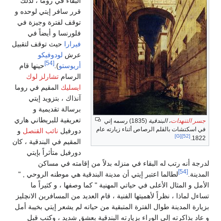
البقاء في روما ، لذلك
قرر سافر إيتي لوحده و
توقف لفترة وجيزة في
فلورنسا و أيضاً في
فيرارا
حيث توقف لتقبيل
عرش
لودوفيكو
[54]
أريوستو
).
حينها قام
الرسام
تشارلز لوك
ايسليك
المقيم في روما
آنذاك ، بتزويد إيتي
برسالة تقديمية و
تعريفية للبريطاني هاري
جسر التنهدات
، البندقية
(1835) رسمه إتي
في اسكتشات بالقلم الرصاص أثناء زيارته عام
دورفيل
نائب القنصل
و
[G]
[52]
1822.
المقيم في البندقية ، كان
دورفيل متأثراً بإيتي
لدرجة أنه رتب له البقاء في منزله بدلاً من إقامته في مساكن
[54]
المدينة.
لطالما اعتبر إيتي أن مدينة البندقية هي موطنه الروحي , "
الأمل و المثال الأعلى في حياتي المهنية " كما وصفها ، و كثيراً ما
تساءل لماذا ، نظراً لأهميتها الفنية ، قام العديد من المسافرين الانچليز
بزيارة المدينة طوال الفترة المتبقية من حياته لم يشعر إيتي بخيبة أمل
و عاد بذاكرته إلى الوراء بزيارته البندقية بعشق شديد ، وكتب قبل