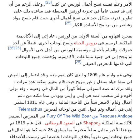
[25]
الأمر وعلم نفسه نسخ أعمال لورنس عن كثب
. وعلى الرغم من أن
إتي قد قضى عاماً في تجربة لورنس المحبطة فقد ساعده ذلك على
تطوير قدرته بشكل جيد على نسخ أعمال أخرى حيث قام بنسح مواد
[25]
وعناصر من برنامج الأساتذة الكبار.
بمجرد انتهاؤه من السنة الأولى من لورنس، عاد إتي إلى الأكاديمية
الملكية، لريسم في
دروس الحياة
ونسخ لوحات أخرى، فضلاً عن أخذ
[26]
[25]
عمولات والقيام بأعمال موسمية للورنس من أجل جني الأموال.
لم ينجح إتي في جميع مسابقات الأكاديمية، ورُفضت جميع اللوحات
[25]
التي قدمها للمعرض الصيفي.
توفي عم وليام عام 1809 و الذي كان يقيم معه و قد اضطر إلى العيش
في نمط حياة متنقل و غير مريح حيث قام بتغيير سكنه عدة مرات ،
ولقد ترك له عمه المتوفي مبلغاً كبيراً من المال في وصيته ، وقد تولى
أخوه والتر منصب عمه في إيتي و إيتي وبودلي مما مكنه من دعم
أعمال وليام الأصغر سناً من الناحية المالية ، وفي عام 1811 استمر
إيتي في أعماله وتم قبول اثنين من لوحاته لمعرض
Telemachus
Rescues Antiope من
Fury Of The Wild Boar
في المعرض الصيفي
للأكاديمية الملكية
وShappo
في
المعهد البريطاني
. قبل عام 1819 تم
بيع هذا الأخير مقابل مبلغاً محترماً بما يساوي 25 جنيه كما هو الحال في
جميع لوحات إيتي تقريباً بخلاف اللوحات الخاصة التي رسمت للأصدقاء