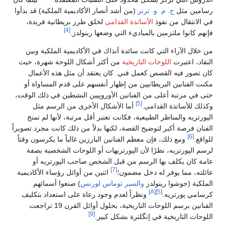
رسامين مثل
ج. م. و. ترنر
(من أشد أنصار الأكاديمية الملكية) قد بدأوا
في الانتقال من نفوذ
الأساتذة القدامى
لخلق طرز بريطانية فريدة،
[4]
فإنهم كانوا ملتزمين بالمباديء التي وضعها رينولدز.
من خلال الآراء التي كانت سائدة آنذاك في الأكاديمية الملكية وبين
النقاد، اعتبرت
اللوحات التاريخية
من أكثر أشكال اللوحة شهرة، حيث
كان تصور فيه القصص كعمل فني. كان يعتقد أن مثل هذه الأعمال
مكنت الفنانين البريطانيين من إظهار أنفسهم على قدم المساواة أو
حتى في مرتبة أعلى من الفنانين الأوروپيين النشطين في ذلك الوقت،
[5]
وكذلك للأساتذة القدامى.
أما الأشكال الأخرى من الرسم مثل
الپورتريه والمناظر الطبيعية، فكانت تعتبر أقل مرتبة، لأنها لم تمنح
الفنان فرصة أكبر لتوضيح القصة، لكنها بدلاً من ذلك كانت مجرد تصويراً
[6]
للواقع.
ومع ذلك، فإن معظم الفنانين البارزين غالباً ما يكرسون وقتاً
لرسم الپورتريه، نظرًا لأن الپورتريهات أو اللوحات الشخصية بصفة
عامة كان يكلف بها الرسم من قبل الشخص صاحب الپورتريه أو
[7]
عائلته، مما يوفر له دخل مضمون؛
اثنين من أوائل رؤساء الأكاديمية
الملكية (جوشوا رينولدز
والسير توماس لورنس
) صنعوا أسمائهم
[A]
[5]
كرسامي پورتريه.
ونظراً لعدم وجود رعاة على استعداد بتكليف
الفنانين برسم اللوحات التاريخية، بحلول أوائل القرن 19 تراجعت
[9]
اللوحات التاريخية في إنگلترة بشكل كبير.