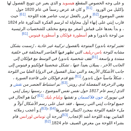
و على وجه الخصوص المقطع
هيسويد
و الذي يعبر عن تتويج الفصول لها
[61]
بإكليل من الورود .
و كان قد عرض رسماً في عام 1820 حول
[61]
[62]
نفس الموضوع,
و قرر بالفعل ترتيب عناصر هذه اللوحة .
حيث
قارب إيتي على إنهاء أول محاولة له لرسم الفكرة المذكورة عام 1824
، و بدأ بعدها على قماش أصغر مع وضع مختلف للشخصيات الرئيسية
[61]
من لوحة باندورا و هم
أسطورة فولكان
و
أسطورة فينوس
.
تعتبر لوحة باندورا المتوجة بالفصول تركيبة غير عادية ، رُسمت بشكل
مشابه للوحة
باس-ريليف
التي تظهر فيها العناصر المختلفة في خلفية
[61]
ممتدة و واسعة.
تقف شخصية باندورا في الوسط مع فولكان إلى
الجانب الآخر ، يميلان بعيداً عنها ، تشكل شخصيتا فولكينو و فينوس إلى
جانب الأشكال الأربعة و التي تمثل الفصول في الزوايا العليا من اللوحة
[61]
، شكلاً ماسياً حول باندورا.
تقع قدم فولكان على قاعدة الصورة ،
[63]
وهي الزخرفة المفضلة لدى روبنز;
تم استنباط العنصر من
نقش
و
الذي رُسم عام 1817 حول نفس نفس الموضوع ، رسمها زميل إيتي
[61]
في نيويورك
جون فلاكسمان
و نقشها
ويليام بليك
.
كما هو الحال في
جميع لوحات إيتي التي رسمها ، فقد عمل على رسم الأشكال أولاً و
[63]
[64]
ملء خلفية اللوحة بمجرد اكتمال عناصرها
"
),و أعجب زملائه
[63]
الفنانين بهذه اللوحة أشد الإعجاب,
لدرجة أن
توماس لورانس
قام
[62]
بشراء اللوحة من معرض الصيف عام 1824.