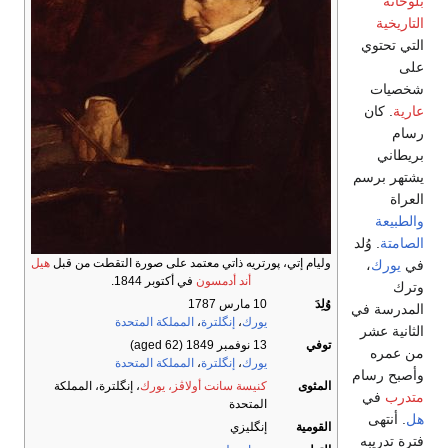
بلوحاته
التاريخية
التي تحتوي
على
شخصيات
عارية
. كان
رسام
بريطاني
يشتهر برسم
العراة
والطبيعة
الصامتة
. وُلد
وليام إتي، پورتريه ذاتي معتمد على صورة التقطت من قبل
هيل
في
يورك
،
أند أدمسون
في أكتوبر 1844.
وترك
وُلِدَ
10 مارس 1787
المدرسة في
يورك
،
إنگلترة
،
المملكة المتحدة
الثانية عشر
توفي
13 نوفمبر 1849
(aged 62)
من عمره
يورك
،
إنگلترة
،
المملكة المتحدة
وأصبح رسام
المثوى
كنيسة سانت أولاڤز، يورك
، إنگلترة، المملكة
متدرب
في
المتحدة
هل
. أنتهى
القومية
إنگليزي
فترة تدريبه