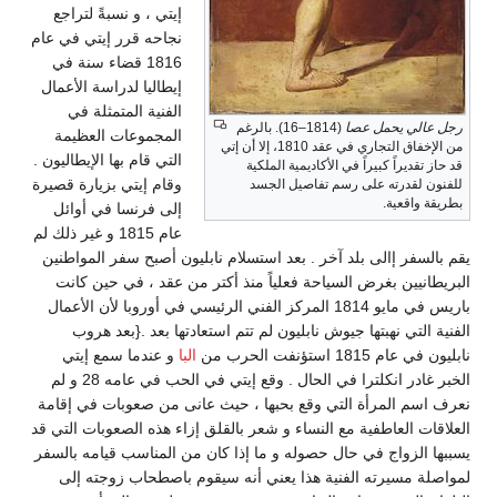
إيتي ، و نسبةً لتراجع
نجاحه قرر إيتي في عام
1816 قضاء سنة في
إيطاليا لدراسة الأعمال
الفنية المتمثلة في
رجل عالي يحمل عصا
(1814–16). بالرغم
المجموعات العظيمة
من الإخفاق التجاري في عقد 1810، إلا أن إتي
التي قام بها الإيطاليون .
قد حاز تقديراً كبيراً في الأكاديمية الملكية
وقام إيتي بزيارة قصيرة
للفنون لقدرته على رسم تفاصيل الجسد
بطريقة واقعية.
إلى فرنسا في أوائل
عام 1815 و غير ذلك لم
يقم بالسفر إالى بلد آخر . بعد استسلام نابليون أصبح سفر المواطنين
البريطانيين بغرض السياحة فعلياً منذ أكتر من عقد ، في حين كانت
باريس في مايو 1814 المركز الفني الرئيسي في أوروبا لأن الأعمال
الفنية التي نهبتها جيوش نابليون لم تتم استعادتها بعد .{بعد هروب
نابليون في عام 1815 استؤنفت الحرب من
البا
و عندما سمع إيتي
الخبر غادر انكلترا في الحال . وقع إيتي في الحب في عامه 28 و لم
نعرف اسم المرأة التي وقع بحبها ، حيث عانى من صعوبات في إقامة
العلاقات العاطفية مع النساء و شعر بالقلق إزاء هذه الصعوبات التي قد
يسببها الزواج في حال حصوله و ما إذا كان من المناسب قيامه بالسفر
لمواصلة مسيرته الفنية هذا يعني أنه سيقوم باصطحاب زوجته إلى