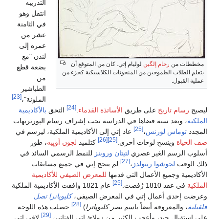
التدريبه
انتقل وهو
في الثامنة
عشر من
عمره إلى
لندن "مع
مخططات من
رخام إلگين
لوليام إتي. كان من المتوقع أن
بضعة قطع
يتعلم الطلاب الطموحين من المنحوتات الكلاسيكية كجزء من
من
عملية القبول.
الطباشير
[23]
الملونة"،
[24]
ليصبح
رسام تاريخ
على طريق
الأساتذة القدماء
.
التحق
بالأكاديمية
الملكية
، وبعد سنة قضاها في الدراسة تحت إشراف رسام الپورتريهات
[25]
المجدد
توماس لورنس
،
عاد إتي إلى الأكاديمية الملكية، ليرسم في
[26]
[25]
صف الحياة
وينسخ لوحات أخرى.
كتلميذ
لجون أوپيه
، طور
أسلوب الرسم الغير عصري
لتيتان
وروبنز
للنمط الرسمي السائد في
[27]
ذلك الوقت
لجوشوا رينولدز
،
لم ينجح إتي في جميع مسابقات
الأكاديمية وجميع الأعمال التي قدمها
للمعرض الصيفي للأكاديمية
[25]
الملكية
في عقد 1810 رُفضت.
عام 1821 وافقت الأكاديمية الملكية
وعرضت إحدى أعمال إتي في المعرض الصيفي،
كليوپاترا تصل
[28]
قلقيلية
، والمعروفة أيضاً باسم
نصر كليوپاترا
).
حصلت هذه اللوحة
[29]
على استقبال جيد، وأعجب الكثير من زملائ إتي الفنانين.
لاقى إتي