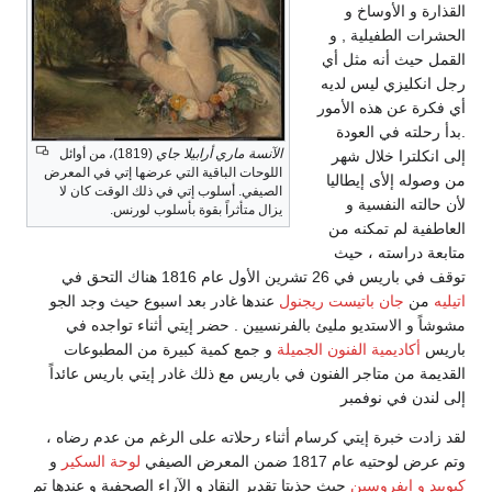
القذارة و الأوساخ و
الحشرات الطفيلية , و
القمل حيث أنه مثل أي
رجل انكليزي ليس لديه
أي فكرة عن هذه الأمور
.بدأ رحلته في العودة
الآنسة ماري أرابيلا جاي
(1819)، من أوائل
إلى انكلترا خلال شهر
اللوحات الباقية التي عرضها إتي في المعرض
من وصوله إلأى إيطاليا
الصيفي. أسلوب إتي في ذلك الوقت كان لا
لأن حالته النفسية و
يزال متأثراً بقوة بأسلوب لورنس.
العاطفية لم تمكنه من
متابعة دراسته ، حيث
توقف في باريس في 26 تشرين الأول عام 1816 هناك التحق في
اتيليه
من
جان باتيست ريجنول
عندها غادر بعد اسبوع حيث وجد الجو
مشوشاً و الاستديو مليئ بالفرنسيين . حضر إيتي أثناء تواجده في
باريس
أكاديمية الفنون الجميلة
و جمع كمية كبيرة من المطبوعات
القديمة من متاجر الفنون في باريس مع ذلك غادر إيتي باريس عائداً
إلى لندن في نوفمبر
لقد زادت خبرة إيتي كرسام أثناء رحلاته على الرغم من عدم رضاه ،
وتم عرض لوحتيه عام 1817 ضمن المعرض الصيفي
لوحة السكير
و
كيوبيد و ايفروسين
حيث جذبتا تقدير النقاد و الآراء الصحفية و عندها تم