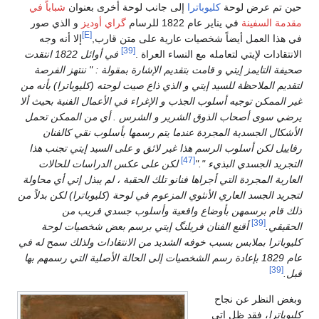
حين تم عرض لوحة
كليوباترا
إلى جانب لوحة أخرى بعنوان
شباباً في
مقدمة السفينة
في يناير عام 1822 للرسام
گراي أوديز
و الذي صور
[E]
في هذا العمل أيضاً شخصيات عارية على متن قارب,
إلا أنه وجه
[39]
الانتقادات لإيتي لتعامله مع النساء العراة .
في أوائل 1822 انتقدت
صحيفة التايمز إيتي و قامت بتقديم الإشارة بمقولة : " ننتهز الفرصة
لتقديم الملاحظة للسيد إيتي و الذي ذاع صيت لوحته (كليوباترا) بأنه من
غير الممكن توجيه أسلوب الجذب و الإغراء في الأعمال الفنية بحيث ألا
يرضي سوى أصحاب الذوق الشرير و الشرس . أي من الممكن تحمل
الأشكال الجسدية المجردة عندما يتم رسمها بأسلوب نقي كالفنان
رفاييل لكن أسلوب الرسم هذا غير لائق و على السيد إيتي تجنب هذا
[47]
التجريد الجسدي البذيء "."
لكن على عكس الدراسات للحالات
العارية المجردة التي أجراها فنانو تلك الحقبة ، لم يبذل إتي أي محاولة
لتجريد الجسد العاري الأنثوي المزعوم في لوحة (كليوباترا) لكن بدلاً من
ذلك قام برسمهن بأوضاع واقعية وأسلوب جسدي قريب من
[39]
الحقيقي.
أقنع الفنان فريلنگ إيتي برسم بعض شخصيات لوحة
كليوباترا بملابس بسبب خوفه الشديد من الانتقادات ولذلك سمح له في
عام 1829 بإعادة رسم الشخصيات إلى الحالة الأصلية التي رسمهم بها
[39]
قبل.
وبغض النظر عن نجاح
كليوپاترا
، فقد ظل إتي