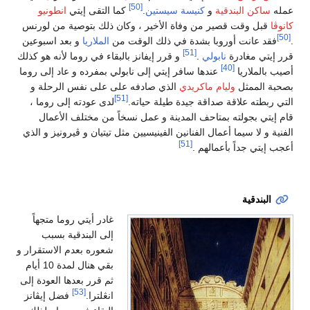
[50]
عمله
ساكن البندقية
و
كنيسة سيستين
.
كما التقى إيتي
انطونيو
كانوڤا
قبل وقت قصير من وفاة الأخير ، وكان ذلك بتوصية من لورنس
[50]
.
فقد عانت أوروبا بشدة في ذلك الوقت من
الملاريا
و بعد اسبوعين
[51]
قرر إيتي مغادرة
نابولي
.
و قرر إيفانز بالبقاء في روما لأنه هو كذلك
[40]
أصيب بالملاريا
عندها سافر إيتي إلى نابولي بمفرده و عاد إلى روما
بصحبة الممثل
وليام ماكريدي
الذي صادفه على على نفس الرحلة و
[51]
التي ربطته علاقة صداقة جيدة طيلة حياته.
لدى عودته إلى روما ،
قام إيتي بجولته بمتاحف المدينة و عمل نسخاً من مختلف الأعمال
الفنية و لا سيما أعمال الفنانين الفينيسيين مثل تيتيان و ڤيرونيز و الذي
[51]
أعجب إيتي جداً بأعمالهم .
البندقية
غادر أيتي روما متجهاً
إلى البندقية بسبب
شعوره بعدم الاستقرار و
بقي هنال لمدة 10 أيام
ثم قرر بعدها العودة إلى
[53]
انڠلترا.
فضل إيڤانز