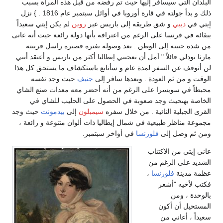
البلدان التي سيسافر إليها حيث تم رفضه من قبل هذه المرأة بسبب
ذلك و بدأ جولته في قارة أوروبا في أوائل سبتمبر عام 1816 . } نزل
إيتي في
ديبي
و شق طريقه إلى باريس عبر
روين
لم يكن إيتي سعيداً
ببقائه في فرنسا على الرغم من اعترافه بأنها دولة رائعة حيث أنه عانى
من شدة حنينه إلى الوطن . بعد وصوله بفترة قصيرة راسل قريبته
مارثا بودلي قائلاً " آمل أن تعجبني إيطاليا أكثر من باريس و أعتقد أنني
لن أتوقف عن السفر لمدة عام و سأتابع باستكشاف ما يستحق كل هذا
الوقت و من ثم العودة . وبعدها سافر إلى
جنيف
حيث وجد نفسه
محبطاً في سويسرا على الرغم من أنه أحضر معه معدات صنع الشاي
الخاصة بهىحيث وجد صعوبة في الحصول على الحليب للشاي في
القرى الجبلية النائية . من خلال سفره
سيمبلون
إلى
بيدمونت
حيث وجد
مجموعة مناظر طبيعية في شمال إيطاليا ذات ألوان متنوعة و رائعة ،
ومن ثم وصل إلى
فلورنسا
في أواخر سبتمبر.
عانى إيتي من الاكتئاب
الشديد على الرغم من
عظمة مدينة
فلورنسا
،
فكتب لأخيه "أشعر
بالوحدة ، ومن
المستحيل أن أكون
سعيداً ، أعاني من