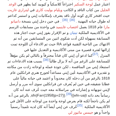
اعتبار عمل
لوحة السكير
اختراعاً كلاسكياً و كيوبيد كما يظهر في
الوعد
الجليل
من كتاب الناقد و الكاتب
ويليام بوليت كاري
في
ليتراري غازيت
حيث افتخر كاري كونه أول ناقد يعترف بإمكانيات إيتي و استمر كداعم
[36]
[36]
له طوال حياته المهنية .
.
. في حين دخل إيتي بنسخة
داميانو
مازا
عام 1818 بعمل
اغتصاب غاينميد
في واحدة من مسابقات الرسم
في الأكاديمية الملكية
تيتيان
و تم الإقرار بفوز إيتي حيث اجتاز هذه
المسابقة بسهولة لكن أدت شكوى اثنين من المتسابقين من أنه تم
الانتهاك من الناحية التقنية قواعد RA حيث تم الادعاء أن اللوحة تمت
إزالتها لفترة قصيرة من مبنى الأكاديمية و التعديل عليها في
[37]
المنزل ;
كما ادعو أن إيتي كان فناناً محترفاً و بالتالي لم يكن مؤهلاً
[38]
للمسابقة على الرغم من أنه لا يزال طالباً
بسبب هذه الادعاءات تم
استبعاد إيتي من المنافسة ، لكن جودة عمله و لوحاته زادت من مكانته
و تقديره في الأكاديمية عُين إيتي مساعداً لجورج هنري فرانكلين عام
1818 بالرغم من أن دخله كان محدوداً و اعتمد في حياته مالياً على
عطايا شقيقه،في حين لم يُعرف عن فرانكلين سوى أنه مرر و أرسل
لإيتي تنويهاته و إشاراته في مراسلاته معه حيث عُرف عنه أنه كان
[39]
رساماً بحد ذاته sfn|Farr|1958|p=27}}.
{{efn-ua|t, بالرغم من أ،ه
لم يكن ناجحاً لكنه قام بعرض لوحة واحدة من لوحاته على الأقل في
[35]
الأكاديمية الملكية .
عُرف عن إيتي أيضاً أنه كان لديه تلميذاً رسمياً
واحداً و هو
جيمس ماثيوز لي