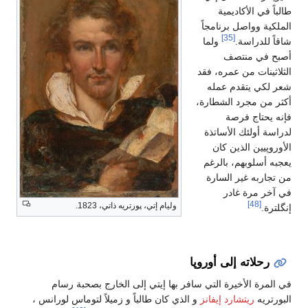
طالباً في الأكاديمية
الملكية وواصل برنامجاً
[35]
شاقاً للدراسة.
ولما
أصبح في منتصف
الثلاثينات من عمره، فقد
شعر لكي يتقدم عمله
أكثر من مجرد الشطارة،
فإنه يحتاج فرصة
لدراسة أولئك الأساتذة
الأوروپيين الذين كان
يعجبه أسلوبهم، بالرغم
من تجاربه غير السارة
في آخر مرة غادر
[48]
وليام إتي، پورتريه ذاتي، 1823.
إنگلترة.
رحلاته إلى أوروپا
في المرة الأخيرة التي سافر بها إيتي إلى الخارج بصحبة رسام
البورتريه
ريتشارد إيفانز
و الذي كان طالباً و زميلاً لتوماس لورانس ،