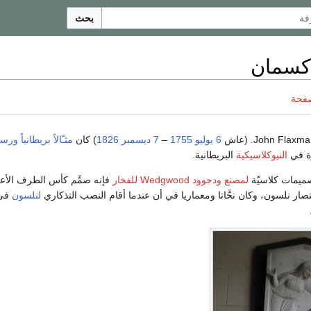
بحث
كسمان
صفحة
(عاش
6 يوليو
1755
–
7 ديسمبر
1826
) كان
مثـّالاً
بريطانياً
ورسا
ة في
النيوكلاسيكية
البريطانية.
صميمات كلاسيّة
لمصنع ودجوود Wedgwood للفخار
فإنه صمَّم كأس الطرف الأع
تصار نلسون، وكان نحَّاتا ومعماريا في أن عندما أقام النصب التذكاري
لنلسون
في