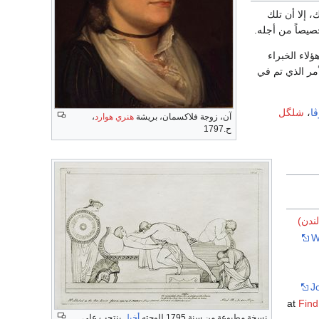
 إلا أن تلك
صيصاً من أجله.
ؤلاء الخبراء
لأمر الذي تم في
ڤا
،
شلگل
آن، زوجة فلاكسمان، بريشة
هنري هوارد
،
ح.1797
ندن)
W
J
Find
نسخة مطبوعة من سنة 1795 للوحته
أخيل
ينتحب على