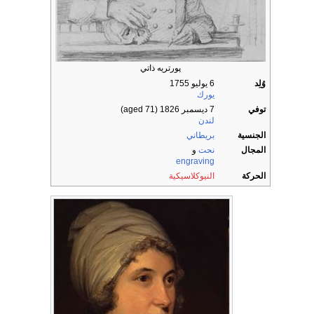
پورتريه ذاتي
وُلِد
6 يوليو 1755
يورك
توفي
7 ديسمبر 1826
(aged 71)
لندن
الجنسية
بريطاني
المجال
نحت
و
engraving
الحركة
النيوكلاسيكية