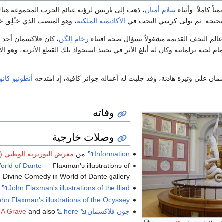
سلام أميان
، ذهب إلى باريس لرؤية غنائم الحرب المجموعة هناك،
لمحتجة. ثم تولى كرسي النحت في
الأكاديمية الملكية
، وهو المنصب الذي خـُلِق خ
رخام إلگن
، كان فلاكسمان أحد ه
مام لجنة برلمانية وكان له أبلغ الأثر في تحبيذ استحواذ تلك القطع الأثرية، وهو ا
ان على وتيرة هادئة، وقد جلبت له أعماله جوائز كافية، إذ امتدحه
أنطونيو كانو
وفاته
وصلات خارجية
Information
من
معرض الپورتريه الوطني (ل
orld of Dante
— Flaxman's illustrations of
Divine Comedy in World of Dante gallery
John Flaxman's illustrations of the Iliad
ohn Flaxman's illustrations of the Odyssey
جون فلاكسمان
at
here
and also
 A Grave