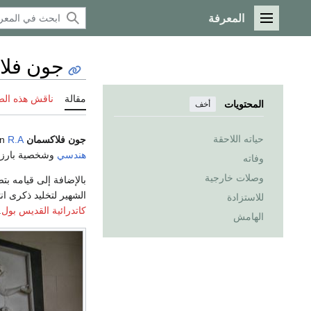
المعرفة
القائمة الرئيسية
جون فلا
مقالة
ناقش هذه ال
المحتويات
أخف
حياته اللاحقة
جون فلاكسمان
John Flaxman
R.A.
هندسي
وشخصية بارز
وفاته
وصلات خارجية
بالإضافة إلى قيامه بت
الشهير لتخليد ذكرى ان
للاستزادة
كاتدرائية القديس بول
.
الهامش