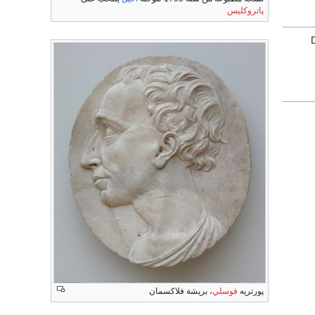
پاتروكليس
پورتريه
فوسلي
، بريشة فلاكسمان