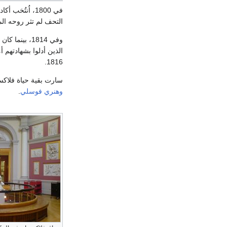
في 1800، اُنتُخب أكاديمياً كاملاً. وأثناء
التحف لم تثر روحه ا
وفي 1814، بينما كان عالم التحف القديمة مشغولاً بسؤال صحة اقتناء
الذين أدلوا بشهادتهم أ
1816.
سارت بقية حياة فلاكسم
وهنري فوسلي
.