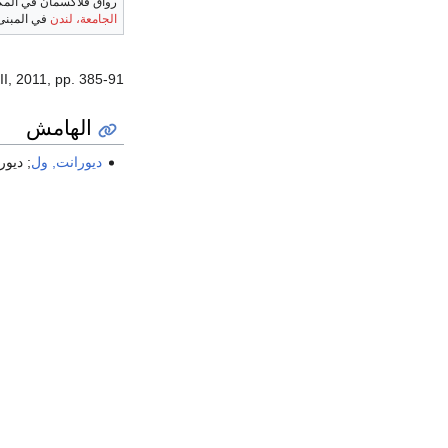
رواق فلاكسمان في المك
الجامعة، لندن
في المبنى 
I, 2011, pp. 385-91.
الهامش
ديورانت, ول
; ديور