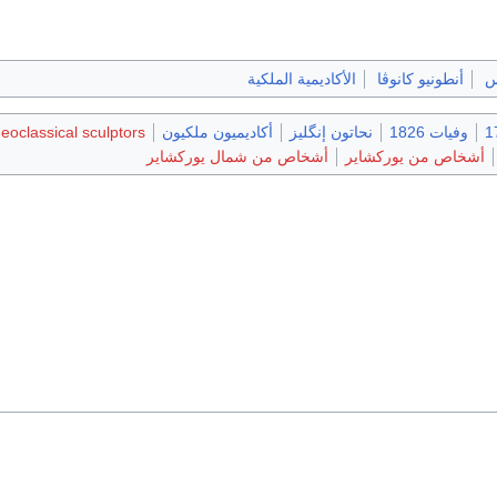
س
أنطونيو كانوڤا
الأكاديمية الملكية
وفيات 1826
نحاتون إنگليز
أكاديميون ملكيون
eoclassical sculptors
أشخاص من يوركشاير
أشخاص من شمال يوركشاير