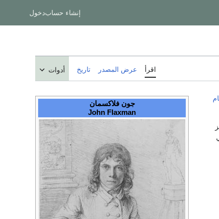
إنشاء حساب
دخول
اقرأ
عرض المصدر
تاريخ
أدوات
م
جون فلاكسمان
John Flaxman
ز