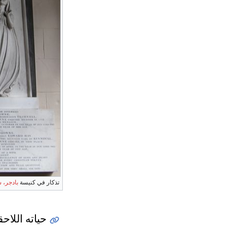
تذكار في كنيسة
بادجر، 
حياته اللاحق