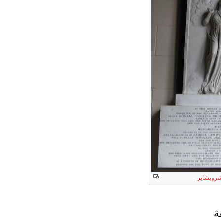
شروپشاير
ة