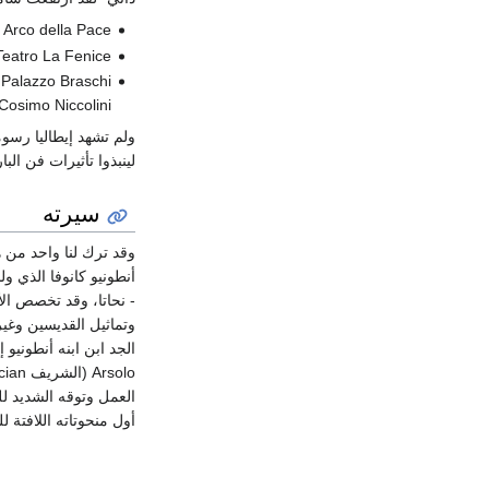
Arco della Pace في ميلان (6081 - 3381) التي قام عليها
Teatro La Fenice (مسرح البندفية) في البندقية (2971) الذي قام ع
Palazzo Braschi (قصر براسكي) في روما (5971) بسلمه الفخم الذي قام عليه
Cosimo Niccolini
لينبذوا تأثيرات فن الباروك العربية وفخامة الروكوكو co
سيرته
وقد ترك لنا واحد من ه
أنطونيو كانوفا الذي و
- نحاتا، وقد تخصص ال
الجد ابن ابنه أنطونيو
Arsolo (الشريف Patrician لقب للأرستقراطي الروماني)
العمل وتوقه الشديد لل
أول منحوتاته اللافتة لل