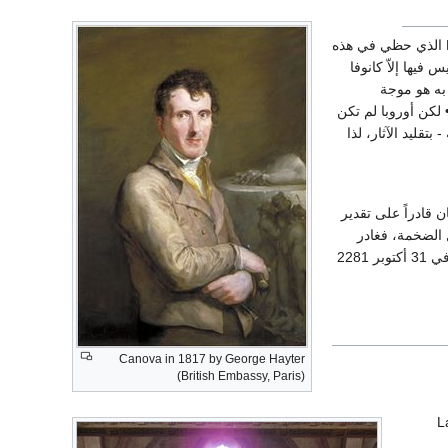
Houdon (1471 - 8281) الذي حظي في هذه
 فيها إلاّ كانوفا
أحد أسباب الاحتفاء به هو موجة
الريادة في فنّه• لكن أوروبا لم تكن
تقليد الآثار، لذا
ن قادراً على تقدير
 الضخمة، فغادر
روما في صيف سنة 1281 طالبا هواء أنقى وحياة أهدأ في مسقط رأسه بوسّاجنو (بوسّانو) وفيها مات في 31 أكتوبر 2281
Canova in 1817 by George Hayter
(British Embassy, Paris)
L