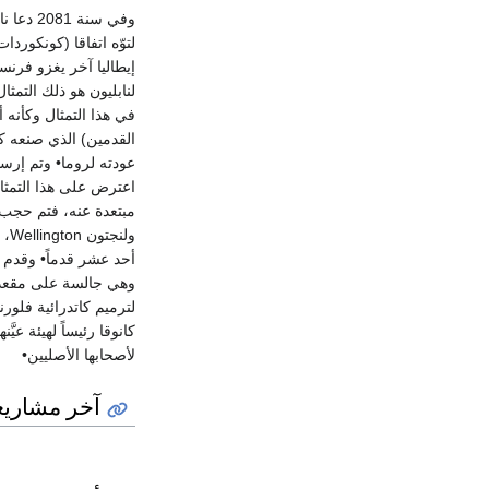
وفي سنة
لتوّه اتفاقا (كونكوردا
إيطاليا آخر يغزو فرنسا
في هذا التمثال وكأنه 
اعترض على هذا التمثال 
وهي جالسة على مقعد• و
لترميم كاتدرائية فلور
كانوقا رئيساً لهيئة عيَ
لأصحابها الأصليين•
آخر مشاريع