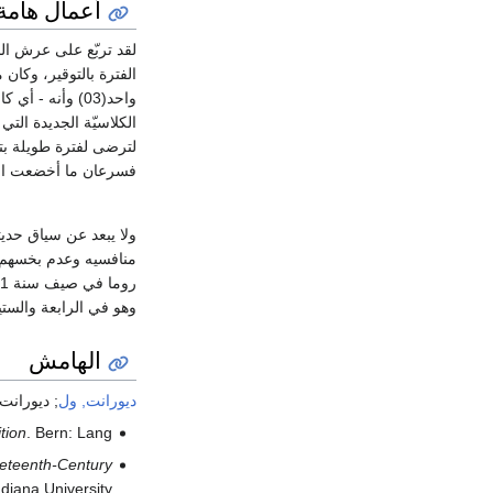
أعمال هامة
لقد تربّع على عرش الن
الفترة بالتوقير، وكان 
لترضى لفترة طويلة بتقل
فسرعان ما أخضعت الح
ولا يبعد عن سياق حديثن
منافسيه وعدم بخسهم ح
وهو في الرابعة والستي
الهامش
ديورانت, ول
; ديورانت,
tion
. Bern: Lang.
ineteenth-Century
ndiana University.