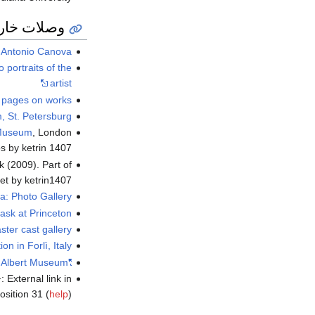
وصلات خار
r Antonio Canova
portraits of the
artist
o pages on works
, St. Petersburg
 Museum
, London
 by ketrin 1407.
k (2009). Part of
et by ketrin1407.
a: Photo Gallery
sk at Princeton
er cast gallery
n in Forlì, Italy
d Albert Museum
"Sleeping Nymph"
}
:
External link in
osition 31 (
help
)