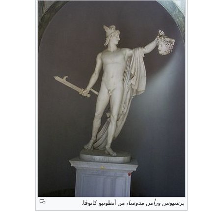
پرسيوس ورأس مدوسا
، من أنطونيو كانوڤا.