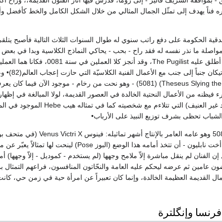
ره فناً يهدف إلى تمثّل الجمال المثالي من خلال الشكل الكامل والخط كأفضل وأ
 مواصلة ما نذر نفسه له فقد راح - بحب - يحاكي النماذج الكلاسية وبدا في بعض ال
Persues وعمله الذي أطلق عليه ist
جنباً إلى جنب مع الأعمال الفنية الكلاسيّة التي حازت إعجاب العالم(82)• وعملهُ النحتيّ (
ونصفه بشر Theseus Slying the Centaur) (5081) - وهو نحت من رخام -
فيظنه من الأعمال النحتية الخالدة في العصور القديمة، لولا المبالغة في إظها
Pauline Borghese - أخت نابليون - أن تتخذ أمامه هذ
لكن قيل إن الفنان لم ينقل مباشرة إلاّ ملامح وجهها (لم يستخدم - كموديل - إلاّ وجهه
ون عامين ثم عرضه ليحكم عليه العامة والنحّاتون المنافسون، فراعهم التمثال ب
عمال القديمة العظيمة الخالدة، وإنما كان تعبيراً عن امرأة حية في زمن حي، كانت
فرنسا وإنگلترة