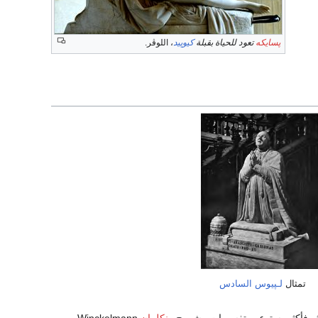
پسايكه
تعود للحياة بقبلة
كيوپيد
، اللوڤر.
تمثال
لـپيوس السادس