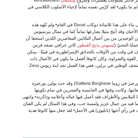
ونكلمان
Winckelmann
تم ما يكون• لقد كرّس نفسه تماماً لإحياء الأسلوب الكلاسي في
وحثّ أصدقاؤه في البندقية الحكومة على دفع راتب سنوي له طوال السنوات الثلاث التالية فأصبح يتلقى بناء على هذا ثلاثمائة دوكات Ducat في العام• ولم تُلهه هذه
أحيان وقد أنتج مثيلا يضارعها تماماً كما في تمثال بيرسيوس
The Pugil، وقد أنجز كلا العملين في سنة 0081، فكانا هما العملين الوحيدين من بين أعمال النحّاتين المعاصرين اللذين استحقا أن
ثسيوس يذبح القنطور
كائن خرافي نصفه فرس
 موجود الآن فيما كان يعرف في وقت من الأوقات بالحدائق الإمبراطورية في فيينّا - يمكن
ر القوة والضراوة، وكان كانوفا أفضل ما يكون في الأعمال ذات
الطابع الناعم (المقصود غير العنيف) التي تتلاءم مع شخصيته كما في تمثاله هيب Hebe الموجود في المتحف الوطني في برلين، ففي هذا العمل نجد ابنة زيوس Zeus
وبدأ كانوفا في عام 5081 وهو عامه العامر بالإنتاج أشهر تماثيله: فينوس Venus Victri X (في متحف بورجيز في روما Galleria Borghese) وقد حث بولين بورجيزه
ا الوضع (البوز Pose) لينحت لها تمثالاً يعبّر عن مفاتنها، وكانت وقتها في الخامسة والعشرين في تمام تكوينها
ا) أما الملابس والأطراف فقد أعمل فيها خياله وأحلامه وذاكرته• وانتهى
ما فيه من جمال عزيز ولمسة حب، وفي هذا التمثال لم يكن الفنان
 في رأي أخيها (نابليون) هي الأجمل• لقد جعل منها كانوفا هدية