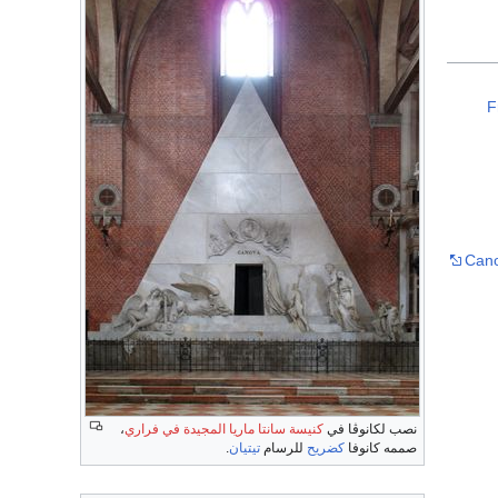
F
Can
نصب لكانوڤا في
كنيسة سانتا ماريا المجيدة في فراري
،
صممه كانوفا
كضريح
للرسام
تيتيان
.