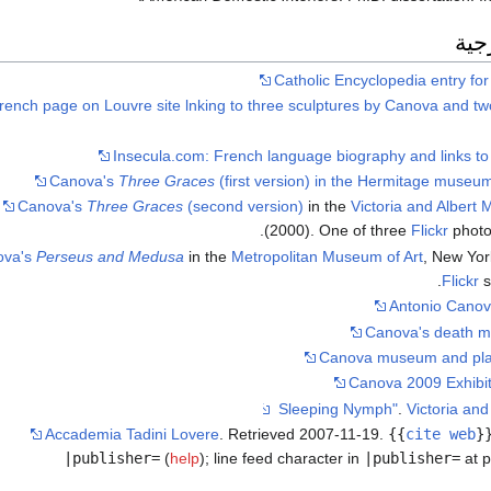
جية
Catholic Encyclopedia entry fo
rench page on Louvre site lnking to three sculptures by Canova and two 
Insecula.com: French language biography and links t
Canova's
Three Graces
(first version) in the Hermitage museum
Canova's
Three Graces
(second version)
in the
Victoria and Albert
(2000). One of three
Flickr
photos
ova's
Perseus and Medusa
in the
Metropolitan Museum of Art
, New Yor
Flickr
s
Antonio Canov
Canova's death ma
Canova museum and plast
Canova 2009 Exhibitio
.
Victoria an
Accademia Tadini Lovere
. Retrieved
2007-11-19
.
{{
cite web
}
|publisher=
(
help
)
;
line feed character in
|publisher=
at p