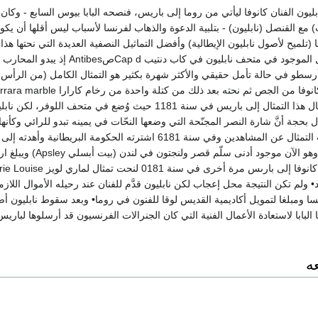
 2081 دعا نابليون الفنان كانوفا ليأتي من روما إلى باريس، فنصحه البابا بيوس السابع - وكان 
ت) مع القنصل (نابليون) - بتلبية الدعوة والذهاب لفرنسا لأسباب ليس أقلها أن يكون
 (تلميح لأصول نابليون الإيطالية) وأفضل التماثيل النصفية العديدة التي نحتها هذا 
لنابليون هو ذلك التمثال الموجود في متحف نابليون في كاب دنتيب Cap dصbes
أرسطو في حالة تأمل حقيقي والأكثر شهرة بكثير هو التمثال الكامل (من الرأس 
عودته لروما• وتم إرسال هذا التمثال إلى باريس في سنة 1181 حيث وُضع في متحف اللوفر، لكن 
بحجة أنَّ شارة النصر المجنّحة التي وضعها النحّات في يمينه تبدو للرائي وكأنها
مبتعدة عنه، فتم حجب التمثال عن المشاهدين وفي سنة 6181 اشترته الحكومة البريطانية وأهدته إلى
ولنجتون Wellington، وهو الآن موجود أدنى سلّم قصر ولنجتون في 
أحد عشر قدماً• وقدم كانوفا إلى بارىس مرة أخرى في سنة 0181 لنحت تمثال 
لم تكن النتيجة محل إعجاب لكن نابليون قدَّم للفنان عند رحيله الأموال اللازم
نسا ومبلغا لتمويل أكاديمية القديس لوقا للفنون في روما• وبعد سقوط نابليون أص
ّنها البابا لاستعادة الأعمال الفنية التي كان الجنرالات الفرنسيون قد أرسلوها لباريس
ه