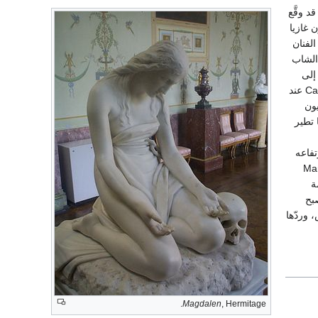
قد وقَّع
 غازيا
الفنان
Anti إذ يبدو المحارب الشاب
إلى
القدمين) الذي صنعه كانوفا من الجص ثم نحته بعد ذلك من كتلة واحدة من رخام كارارا Carrara marble عند
نابليون
 تطير
لندن (بيت أبسلي Apsley) ويبلغ ارتفاعه
لماري لويز Marie Louise
ة
بح
، وردّها
Magdalen
, Hermitage.