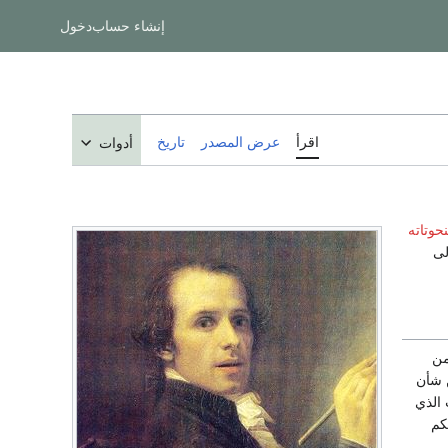
إنشاء حساب
دخول
اقرأ
عرض المصدر
تاريخ
أدوات
حوتاته
لى
من
ن شأن
ي الوقت الذي
كم