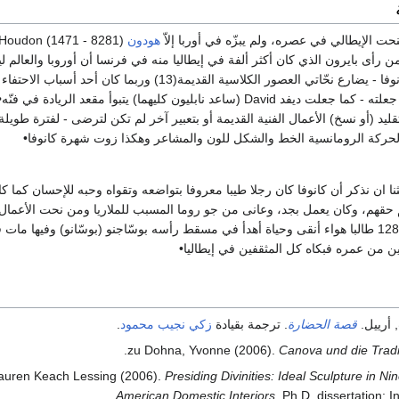
حت الإيطالي في عصره، ولم يبزّه في أوربا إلاّ
هودون
من رأى بايرون الذي كان أكثر ألفة في إيطاليا منه في فرنسا أن أوروبا والعالم ليس
واحد(03) وأنه - أي كانوفا - يضارع نحّاتي العصور الكلاسية القديمة(13) وربما كان 
الكلاسيّة الجديدة التي جعلته - كما جعلت ديفد David (ساعد نابليون كليهما) يتبوأ مقعد 
يد (أو نسخ) الأعمال الفنية القديمة أو بتعبير آخر لم تكن لترضى - لفترة طويلة - ب
ركة الرومانسية الخط والشكل للون والمشاعر وهكذا زوت شهرة كانوفا•
ا ان نذكر أن كانوفا كان رجلا طيبا معروفا بتواضعه وتقواه وحبه للإحسان كما كا
قهم، وكان يعمل بجد، وعانى من جو روما المسبب للملاريا ومن نحت الأعمال
ن من عمره فبكاه كل المثقفين في إيطاليا•
 أرييل.
قصة الحضارة
. ترجمة بقيادة
زكي نجيب محمود
.
zu Dohna, Yvonne (2006).
Canova und die Tradi
auren Keach Lessing (2006).
Presiding Divinities: Ideal Sculpture in N
American Domestic Interiors
. Ph.D. dissertation: I