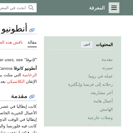
المعرفة
القائمة الرئيسية
أنطونيو 
مقالة
ناقش هذه ال
المحتويات
أخف
مقدمة
"كانوفا" redirects here. For other uses, see
سيرته
أنطونيو كانوڤا
Antonio Canova (عاش 1 نوفمبر 1757 – 13 اكتوبر 1822) كان
الرخامية
التي مثلت ب
عمله في روما
الإتقان
الكلاسيكي
بعد 
رحلاته إلى فرنسا وإنگلترة
آخر مشاريعه
مقدمة
أعمال هامة
كانت إيطاليا في عصر ن
الهامش
الأعمال الخيرية الخاص
وصلات خارجية
كانت فيه فلورنسا والبن
ذاتي• لقد ارتفعت شام