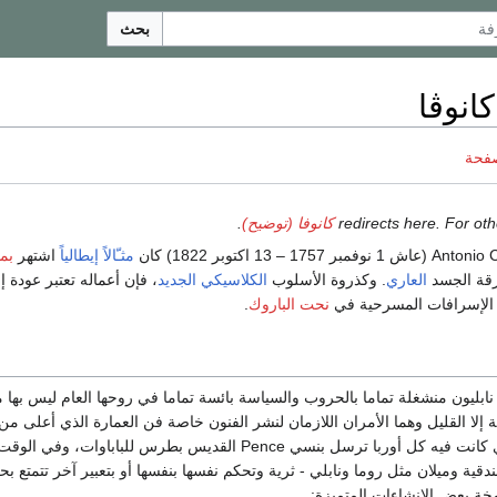
بحث
كانوڤا
صفحة
كانوفا (توضيح)
.
مثـّالاً
إيطالياً
اشتهر
بمن
رقة الجسد
العاري
. وكذروة الأسلوب
الكلاسيكي الجديد
، فإن أعماله تعتبر عودة إ
الإسرافات المسرحية في
نحت الباروك
.
ابليون منشغلة تماما بالحروب والسياسة بائسة تماما في روحها العام ليس بها 
ة إلا القليل وهما الأمران اللازمان لنشر الفنون خاصة فن العمارة الذي أعلى م
إيطاليا في الوقت الذي كانت فيه كل أوربا ترسل بنسي Pence القديس بطرس للباباوات، وف
دقية وميلان مثل روما ونابلي - ثرية وتحكم نفسها بنفسها أو بتعبير آخر تتمتع بح
خة بعض الإنشاءات المتميزة: