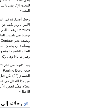
وفي سنة 9771 انطلق - بموافقة الشريف فالير - إلى روما، فدرس فيها آثار الفنون القديمة،، وراح أكثر فأكثر يستوعب تفسيرات وشروح
للنحت الإغريقي باعتبا
النحت•
الأموال ولم تَعُقه عن
يوضعا في بلفيدير الفاتيكان 
ببساطة أن يخطئ المرء 
وهيرا Hera وهي ربّة الشباب تحظى بشرف توزيع النبيذ على الأرباب•
الجسدي(92) 
من هذا التمثال في غض
مجرَّد مقلّد لبعض الأ
للأجيال•
رحلاته إلى 