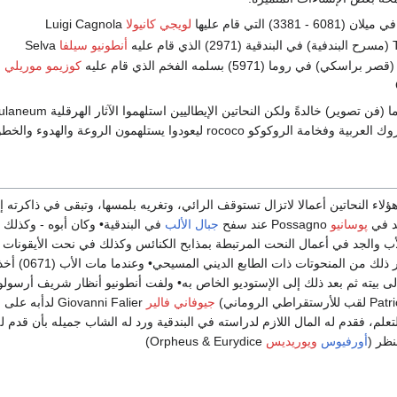
لويجي كانيولا
Luigi Cagnola
ليه
أنطونيو سيلفا
Selva
كوزيمو موريلي
ولم تشهد إيطاليا رسوما (فن تصوير) خالدةً ولكن النحاتين الإيطاليي
roco ليعودوا يستلهمون الروعة والهدوء والخطوط البسيطة في فن النحت الكلاسي•
ؤلاء النحاتين أعمالا لاتزال تستوقف الرائي، وتغريه بلمسها، وتبقى في ذاكرته إ
لد في
پوسانيو
Possagno عند سفح
جبال الألب
في البندقية• وكان أبوه - وكذلك 
أب والجد في أعمال النحت المرتبطة بمذابح الكنائس وكذلك في نحت الأيقونات
وتماثيل القديسين وغير ذلك من المنحوتات ذات الطابع الديني المسيحي• وعندما مات الأب (
 إلى بيته ثم بعد ذلك إلى الإستوديو الخاص به• ولفت أنطونيو أنظار شريف أرسولو
جيوفاني فالير
Giovanni Falier لدأبه على
تعلم، فقدم له المال اللازم لدراسته في البندقية ورد له الشاب جميله بأن قدم ل
نظر (
أورفيوس
ويوريديس
Orpheus & Eurydice)