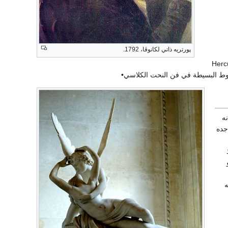
پورتريه ذاتي لكانوڤا، 1792.
ن استلهموا الآثار الهرقلية Herculaneum
نه
جده
0671) أخذ
ه