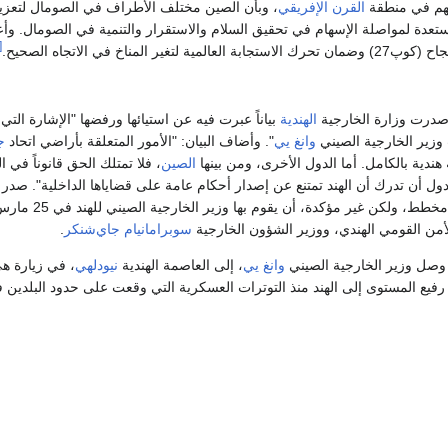
مهم في منطقة
القرن الإفريقي
، وبأن الصين مختلف الأطراف في الصومال لتعزي
مستعدة لمواصلة الإسهام في تحقيق السلام والاستقرار والتنمية في الصومال. وأ
12]
استجابة العالمية لتغير المناخ في الاتجاه الصحيح.
درت وزارة الخارجية
الهندية
بياناً عبرت فيه عن استيائها ورفضها "الإشارة التي 
زير الخارجية الصيني
وانغ يي
". وأضاف البيان: "الأمور المتعلقة بأراضي اتحاد
ج
ندية بالكامل. أما الدول الأخرى، ومن بينها
الصين
، فلا تمتلك الحق قانوناً في ا
دول أن تدرك أن الهند تمتنع عن إصدار أحكام عامة على قضاياها الداخلية". صدر ا
طط، ولكن غير مؤكدة، أن يقوم بها وزير الخارجية الصيني للهند في 25 مارس
أمن القومي الهندي، ووزير الشؤون الخارجية
سوبرامانيام جاي‌شنكر
.
صل وزير الخارجية الصيني
وانغ يي
، إلى العاصمة الهندية
نيودلهي
، في زيارة ه
فيع المستوى إلى الهند منذ التوترات العسكرية التي وقعت على حدود البلدين 