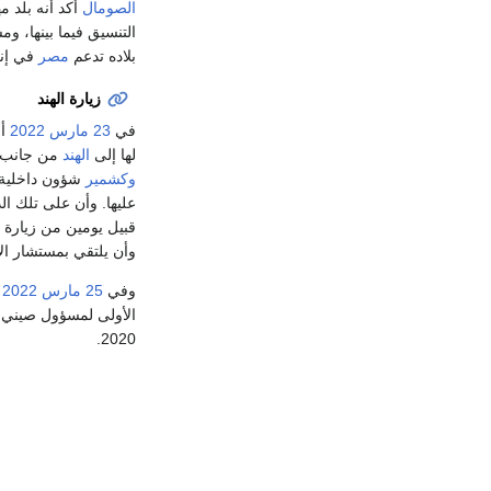
الصومال
أكد أنه بلد 
التنسيق فيما بينها، و
بلاده تدعم
مصر
في إنجاح (كوپ27) وضمان تحرك ال
زيارة الهند
في
23 مارس
2022
أص
لها إلى
الهند
من جانب و
وكشمير
شؤون داخلية ه
عليها. وأن على تلك ال
قبيل يومين من زيارة مخ
وأن يلتقي بمستشار ال
وفي
25 مارس
2022
و
الأولى لمسؤول صيني ر
2020.