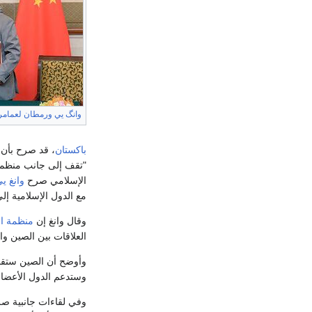
وانگ يي
ورمطان لعمامر
باكستان
، قد صرح بأن 
"تقف إلى جانب منظمة
الإسلامي صرح
وانغ ي
مع الدول الإسلامية إ
وقال وانغ إن
منظمة ال
العلاقات بين الصين وال
وأوضح أن الصين ستقدم 300 مليون جرعة إضافية من اللقاحات
وستدعم الدول الأعضا
وفي لقاءات جانبية صر