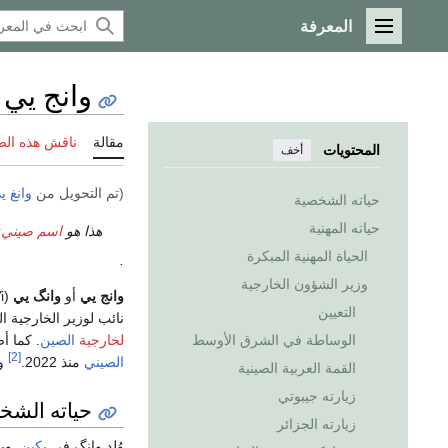
المعرفة
القائمة الرئيسية
وانج يي
مقالة
ناقش هذه ال
المحتويات
أخف
(تم التحويل من
وانغ ي
حياته الشخصية
حياته المهنية
هذا هو
اسم صيني
;
الحياة المهنية المبكرة
.
وزير الشؤون الخارجية
وانج يي
أو
وانگ يي
(Wang Yi
التعيين
نائب لوزير الخارجية 
لخارجية
الصين
. كما أ
الوساطة في الشرق الأوسط
[2]
الصيني
منذ 2022.
وق
القمة العربية الصينية
زيارته جيبوتي
حياته الشخ
زيارته الجزائر
وُلِد وانگ في
بكين