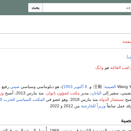
بحث
صفحة
ي
)
لقب العائلة
هو
وانگ
الصينية
:
王毅
؛ و.
8 أكتوبر
1953
)، هو دبلوماسي وسياسي
صيني
رفيع. 
الصيني، سفير إلى
اليابان
، مدير
مكتب لشؤون تايوان
. منذ مارس 2013، أصبح
وزي
صبح
مستشار الدولة
منذ مارس 2018. وهو عضو في
المكتب السياسي للحزب ا
د عمل سابقاً
وزيراً للخارجية
بين 2012 و 2022.
صية
. وبعد تخرجه من المدرسة الثانوية في سبتمبر 1969، أُرسِل إلى شمال شرق ا