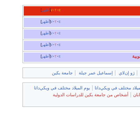
e
t
v
أظهر
e
t
v
أظهر
e
t
v
أظهر
e
t
v
أظهر
وبية
e
t
v
أظهر
ژو إن‌لاي
إسماعيل عمر جيلة
جامعة بكين
يلاد مختلف في ويكي‌داتا
يوم الميلاد مختلف في ويكي‌داتا
بان
أشخاص من جامعة بكين للدراسات الدولية