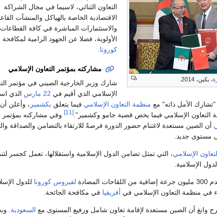
التعاون الثنائي، لاسيما في مجال الشراكة
الاقتصادية الخاصة بالهياكل والمنشآت القاعد
والاستثمارات المباشرة في كافة القطاعات
الأولوية، فضلا عن الجهود الرامية لمكافحة
ج
كورونا
.
مشاركته بمؤتمر التعاون الإسلامي
ة
، بكين، 2014.
شارك وزير الخارجية الصيني في مؤتمر الت
الإسلامي الذي أقيم في
22 مارس
الذي است
"تشارك الأمل ذاته" مع
منظمة التعاون الإسلامي
فيما يتعلق
بكشمير
، وأعلن أن
[11]
 التعاون الإسلامي فيما يخص قضية جامو وكشمير".
وفي مشاركته بمؤتمر ال
ي
أن الصين مستعدة لاغتنام حضور الدورة فرصةً للارتقاء بالتضامن والصداقة وال
لى مستوى جديد.
تعاون الإسلامي
، التي تمثل تضامن الدول الإسلامية واستقلالها، تعمل كجسر لتنم
دول الإسلامية.
 المضادة
لفيروس كورونا
للدول الإسلا
ء في منظمة التعاون الإسلامي في
أفريقيا
في مكافحة الجائحة.
ح وانغ أن الصين مستعدة لإقامة تعاون شامل ورفيع المستوى مع
السعودية
. و