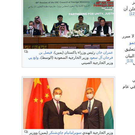
ز
علن أن
[
لا مبرر
مو
لتعليق
عمران خان
رئيس وزراء باكستان (يمين)،
فيصل بن
لبيان
فرحان آل سعود
وزير الخارجية السعودية (الوسط)،
وانغ يي
[13]
،
وزير الخارجية الصيني
ي
في عام
وزير الخارجية الهندي
سوبرامانيام جاي‌شنكر
(يمين) ووزير