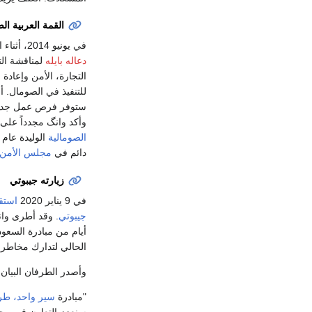
القمة العربية الص
في يونيو 2014، أثناء القمة الصينية العربية في بكين، التقى وزير الخارجية وانگ بنظريه الصومالي
دعاله بايله
لمناقشة الت
التجارة، الأمن وإعادة
للتنفيذ في الصومال. أ
ستوفر فرص عمل جديدة. 
وأكد وانگ مجدداً على ا
الصومالية
دائم في
مجلس الأمن 
زيارته جيبوتي
في 9 يناير 2020
استق
جيبوتي
. وقد أطرى وان
أيام من مبادرة السعود
الحالي لتدارك مخاطر
وأصدر الطرفان البيان ا
"مبادرة
سير واحد، طر
سنعزز التعاون في مجال