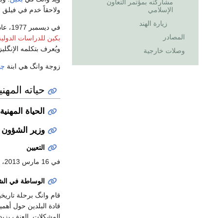
مشاركته بمؤتمر التعاون
الإسلامي
ولاحقاً خدم في فيلق
زيارة الهند
في ديسمبر 1977، عاد وانگ إلى بكين، وفي نفس السنة التحق بقسم اللغات الآسيوية والأفريقية في
المصادر
بكين للدراسات الدولية
ويُعرف بتكلمه الإنگليزي
وصلات خارجية
زوجة وانگ هي ابنة
چي
حياته المهني
الحياة المهنية
وزير الشؤون ا
التعيين
في 16 مارس 2013، عُين وانگ وزيراً للشؤون الخارجية بعد تصديق الكونگرس.
الوساطة في ال
قام وانگ برحلة تاريخ
قادة البلدين حول أهمية
المشكلات. العنف يزيد