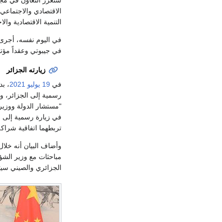
الاقتصادي والاجتماعي
التنمية الاقتصادية وال
في اليوم نفسه، أجرى 
في جيبوتي وعقداً مؤتمر
زيارته الجزائر
في
19 يوليو
2021
، بد
رسمية إلى الجزائر، وذ
"مستشار الدولة ووزير
في زيارة رسمية إلى ال
تربطهما اتفاقية شراكة ا
وأضاف البيان أنه خلا
مباحثات مع وزير الشؤو
الجزائري والصيني سيتط