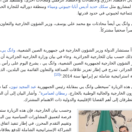
 لمشاريع مثل
سكك حديد أديس أبابا-جيبوتي
وميناء
ومنطقة دوراليه للتجارة الحرة
اجتماعية لجيبوتي في حدود قدرتها.
وانگ يي أيضاً محادثات مع محمد علي يوسف، وزير الشؤون الخارجية والتعاون 
اً صحفياً مشتركاً.
أ مستشار الدولة وزير الشؤون الخارجية في جمهورية الصين الشعبية،
وانگ يي
،
لك حسب بيان للخارجية الجزائرية. وجاء في بيان وزارة الخارجية الجزائرية أن
 الشؤون الخارجية لجمهورية الصين الشعبية، وانگ يي ، يشرع اليوم على رأس و
جزائر، تندرج في إطار تعزيز علاقات الصداقة والتعاون القائمة بين البلدين، الذ
[10]
ستراتيجية شاملة تم إبرامها سنة 2014."
ل هذه الزيارة "سيحظى وانگ يي بمقابلة رئيس الجمهورية
عبد المجيد تبون
، كما 
ن الخارجية والجالية الوطنية بالخارج،
رمطان لعمامرة
". وأشار البيان إلى أن الج
رقان إلى أهم القضايا الإقليمية والدولية ذات الاهتمام المشترك.
وحسب بيان الخارجية، فإن هذه الزيارة س
فرصة لتعميق المشاورات السياسية بين البل
وتقييم التقدم المحرز، في إطار تنفيذ اتفاق
الشراكة الإستراتيجية الشاملة للدفع بعلاقا