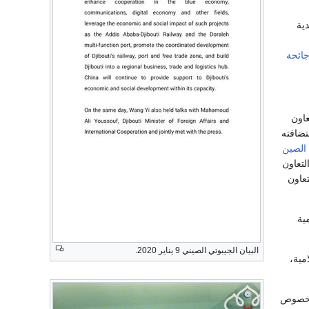
ية
ائحة
عاون
ضافته
الصين
تعاون
تعاون
ية
البيان الجيبوتي الصيني 9 يناير 2020.
مية،
بخصوص