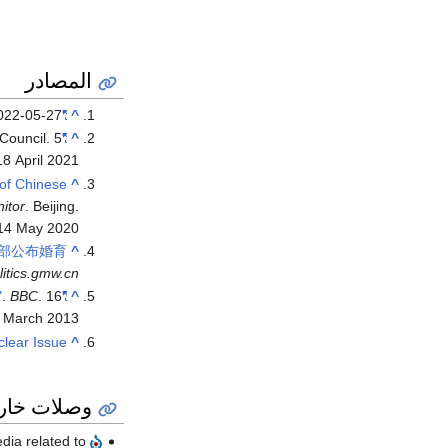
المصادر
022-05-27
"The Minister"
^
Council. 5
"Foreign Minister Wang Yi"
^
18 April
2021
of Chinese
^
itor
. Beijing
.
14 May
2020
全部公布婚育
^
litics.gmw.cn
.
BBC
. 16
"China People's Congress approves new cabinet"
^
 March
2013
clear Issue
^
وصلات خار
Media related to