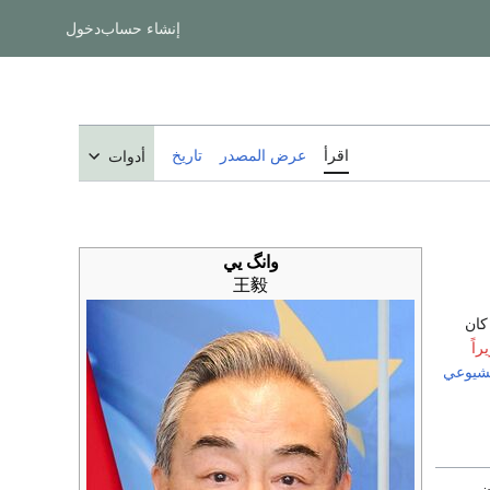
إنشاء حساب
دخول
اقرأ
عرض المصدر
تاريخ
أدوات
وانگ يي
王毅
كان
راً
لشيوعي
لصين.