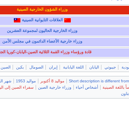
وزراء الشؤون الخارجية الصينية
العلاقات التايوانية الصينية
وزراء الخارجية الحاليون
لمجموعة العشرين
وزراء خارجية
الأعضاء الدائمون في مجلس الأمن
قادة ورؤساء وزراء القمة الثلاثية الصين-اليابان-كوريا الجن
ودية
جيبوتي
اليابان
اللغة اليابانية
إيران
الصومال
بكين
الصين
Short description is different fro
مواليد 8 أكتوبر
مواليد 1953
شهر الم
 باللغة الصينية
أشخاص أحياء
وزراء خارجية الصين
سفراء الصين إلى اليا
تاون