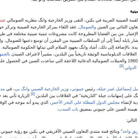
ينية
عبد
عاون الثنائي بين الصين
والصومال
. عقد اللقاء بمركز الخارجية الصينية وتركز ح
 الإعمار. من بين القضايا المطروحة كانت مشروعات تنمية صينية مختلفة في طري
شار بايله أيضاً إلى أن السلطات الصينية من المقرر أن توسع دعمها للصومال، وا
بالإضافة إلى ذلك، أشاد وانگ بجهود السلام التي تبذلها الحكومة الصومالية. 
لعلاقات الدبلوماسية الوثيقة تاريخياً بين البلدين، مشيراً لاعتراف الصيدن
بالجمه
الوليدة عام 1960 والحملات الصومالية الدعائية اللاحقة التي ساعدت الصين في الحصول 
[8]
الدولي
.
بل
إسماعيل عمر جيلة
، رئيس
جيبوتي
،
وزير الخارجية
الصيني
وانگ يي
، في
مدي
[9]
گ على إسهامات جيلة "التاريخية" في العلاقات بين البلدين.
الزيارة تأتي بعد
ية لإنشاء
مجلس الدول المطلة على البحر الأحمر
، الذي يبدو أنه موجه في الو
 هيمنة الصين على جيبوتي بمضيق
باب المندب
.
لتالي:
يق واحد
 الاقتصاد الأزرق والاتصالات والاقتصاد الرقمي ومجالات أخرى، ونستفيد من الت