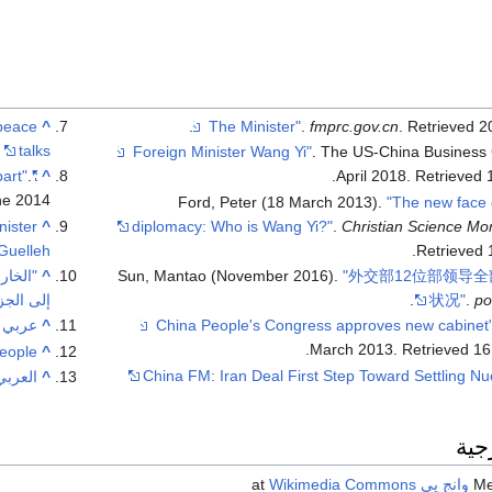
 peace
^
.
.
fmprc.gov.cn
. Retrieved
2
talks
. The US-China Business 
.
"Foreign affairs minister meets his Chinese counterpart"
^
.
April 2018
. Retrieved
ne
2014
Ford, Peter (18 March 2013).
"The new face 
nister
^
diplomacy: Who is Wang Yi?"
.
Christian Science Mon
Guelleh"
.
Retrieved
"外交部12位部领导
Sun, Mantao (November 2016).
^
"الخار
po
.
状况"
.
إلى الجز
^
عربي 
.
March 2013
. Retrieved
16
people
^
China FM: Iran Deal First Step Toward Settling Nu
^
العربي
جية
وانج يي
at
Wikimedia Commons