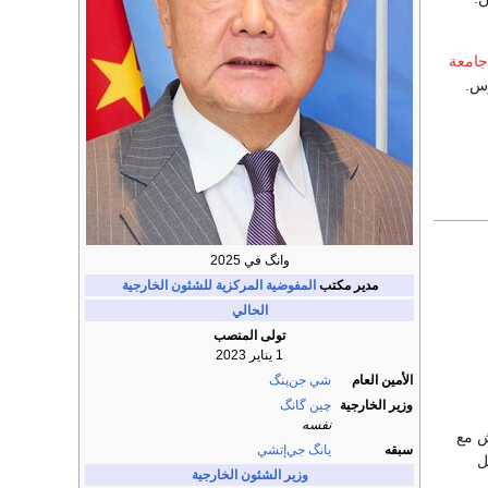
جامعة
كالوريوس.
وانگ في 2025
مدير مكتب
المفوضية المركزية للشئون الخارجية
الحالي
تولى المنصب
1 يناير 2023
الأمين العام
شي جن‌پنگ
وزير الخارجية
چين گانگ
نفسه
ش مع
سبقه
يانگ جي‌إتشي
ل
وزير الشئون الخارجية