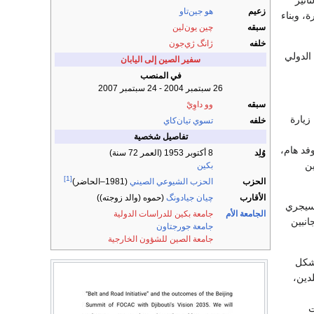
زعيم
هو جين‌تاو
، وبناء
سبقه
چين يون‌لين
خلفه
ژانگ ژي‌جون
الدولي
سفير الصين إلى اليابان
في المنصب
26 سبتمبر 2004 - 24 سبتمبر 2007
سبقه
وو داوِيْ
 زيارة
خلفه
تسوي تيان‌كاي
تفاصيل شخصية
فد هام،
وُلِد
8 أكتوبر 1953
(العمر 72 سنة)
ين
بكين
[1]
الحزب
الحزب الشيوعي الصيني
(1981–الحاضر)
الأقارب
چيان جيادونگ
(حموه (والد زوجته))
سيجري
الجامعة الأم
جامعة بكين للدراسات الدولية
انبين
جامعة جورجتاون
جامعة الصين للشؤون الخارجية
تشكل
دين،
ت