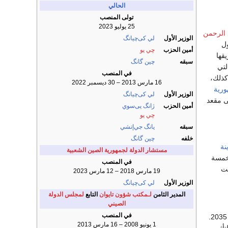
الحالي
تولى المنصب
25 يوليو 2023
 الرحمن
الوزير الأول
لي كى‌چيانگ
ول
أمين الحزب
چي يو
قها
سبقه
چين گانگ
لتي
في المنصب
كذلك،
16 مارس 2013 – 30 ديسمبر 2022
ورية
الوزير الأول
لي كى‌چيانگ
على مقعد
أمين الحزب
ژانگ يى‌سوي
چي يو
سبقه
يانگ جي‌إتشي
خلفه
چين گانگ
نة
مستشار الدولة لجمهورية الصين الشعبية
 خمسة
في المنصب
قت
19 مارس 2018 – 12 مارس 2023
الوزير الأول
لي كى‌چيانگ
المدير الثامن
لـمكتب شؤون تايوان
التابع
لمجلس الدولة
الصيني
في المنصب
" ونتائج قمة منتدى التعاون الصيني الأفريقي في بكين مع رؤية جيبوتي 2035.
1 يونيو 2008 – 16 مارس 2013
أثير