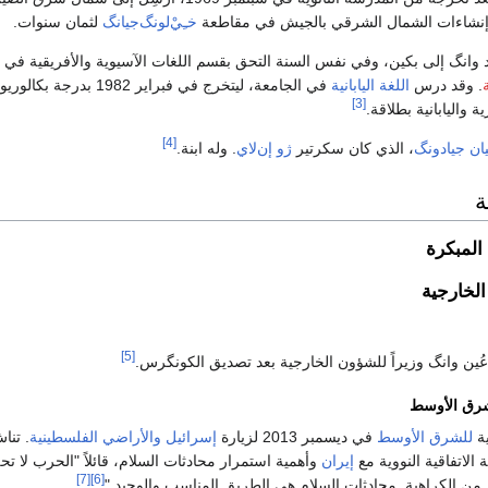
 إنشاءات الشمال الشرقي بالجيش في مقاطعة
خـِيْ‌لونگ‌جيانگ
لثمان سنوات.
. وقد درس
اللغة اليابانية
في الجامعة، ليتخرج في فبراير 1982 بدرجة ب
[3]
ة واليابانية بطلاقة.
[4]
ان جيادونگ
، الذي كان سكرتير
ژو إن‌لاي
. وله ابنة.
ة
 المبكرة
لخارجية
[5]
شرق الأوسط
ية
للشرق الأوسط
في ديسمبر 2013 لزيارة
إسرائيل
والأراضي الفلسطينية
. تنا
 الاتفاقية النووية مع
إيران
وأهمية استمرار محادثات السلام، قائلاً "الحرب لا تح
[7]
[6]
 من الكراهية. محادثات السلام هي الطريق المناسب والوحيد."