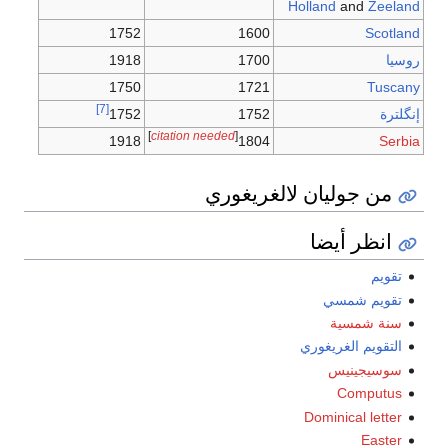
Holland
and
Zeeland
1752
1600
Scotland
روسيا
1700
1918
1750
1721
Tuscany
[7]
إنگلترة
1752
1752
]
citation needed
[
1918
1804
Serbia
من جوليان لالغريغوري
انظر أيضا
تقويم
تقويم شمسي
سنة شمسية
التقويم الغريغوري
سوسيجينيس
Computus
Dominical letter
Easter