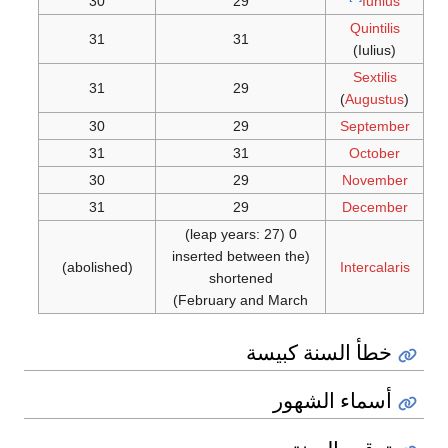
30
29
Iunius
Quintilis
31
31
(Iulius)
Sextilis
31
29
(
Augustus
)
30
29
September
31
31
October
30
29
November
31
29
December
0 (leap years: 27)
(inserted between the
(abolished)
Intercalaris
shortened
February and March)
خطأ السنة كبيسة
أسماء الشهور