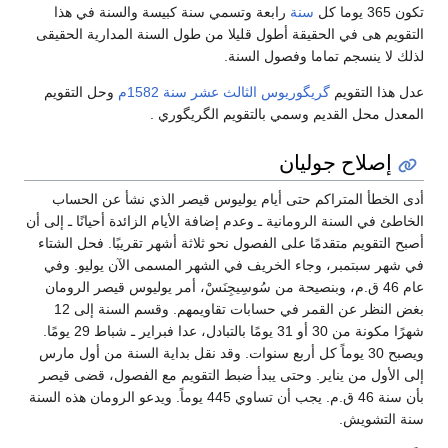
تكون 365 يوما كل
سنة
رابعة وتسمي سنة كبيسة والسنة في هذا
التقويم هى في الحقيقة أطول قليلا من طول السنة المدارية الحقيقى
لذلك لا ينسجم تماما وفصول السنة.
عدل هذا التقويم
گريگوريوس الثالث عشر
سنة
1582م
وحل التقويم
المعدل محل القديم وسمي بالتقويم الگريگوري .
إصلاح جوليان
أدى الخطأ المتراكم حتى أيام يوليوس قيصر الذي نشأ عن الحساب
الخاطئ في السنة الرومانية ـ وعدم إضافة الأيام الزائدة أحيانًا ـ إلى أن
أصبح التقويم متقدمًا على الفصول نحو ثلاثة أشهر تقريبًا. فحل الشتاء
في شهر سبتمبر، وجاء الخريف في الشهر المسمى الآن يوليو. وفي
عام 46 ق.م، وبنصيحة من سُوسِيجِنَسْ، أمر يوليوس قيصر الرومان
بغض النظر عن القمر في حسابات تقاويمهم. وقسم السنة إلى 12
شهرًا مكونة من 30 أو 31 يومًا بالتبادل، عدا فبراير ـ شباط 29 يومًا.
ويصبح 30 يوماً كل أربع سنوات. وقد نقل بداية السنة من أول مارس
إلى الأول من يناير. وحتى يبدأ ضبط التقويم مع الفصول، قضى قيصر
بأن سنة 46 ق.م. يجب أن تساوي 445 يوماً. ويدعو الرومان هذه السنة
سنة التشويش.