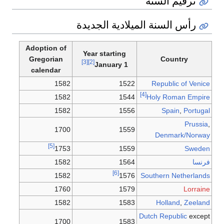
ترقيم السنة
رأس السنة الميلادية الجديدة
Adoption of
Year starting
Gregorian
Country
[3]
[2]
1 January
calendar
1582
1522
Republic of Venice
[4]
1582
1544
Holy Roman Empire
1582
1556
Spain
,
Portugal
Prussia
,
1700
1559
Denmark/Norway
[5]
1753
1559
Sweden
فرنسا
1564
1582
[6]
1582
1576
Southern Netherlands
1760
1579
Lorraine
1582
1583
Holland
,
Zeeland
Dutch Republic
except
1700
1583