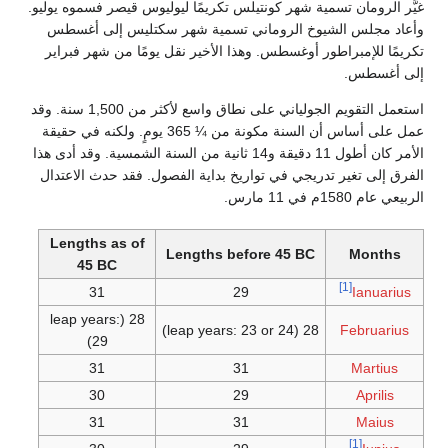
غيَّر الرومان تسمية شهر كونتيلس تكريمًا ليوليوس قيصر فسموه يوليو.
وأعاد مجلس الشيوخ الروماني تسمية شهر سكتليس إلى أغسطس
تكريمًا للإمبراطور أوغسطس. وهذا الأخير نقل يومًا من شهر فبراير
إلى أغسطس.
استعمل التقويم الجولياني على نطاق واسع لأكثر من 1,500 سنة. وقد
عمل على أساس أن السنة مكونة من ¼ 365 يومٍ. ولكنه في حقيقة
الأمر كان أطول 11 دقيقة و14 ثانية من السنة الشمسية. وقد أدى هذا
الفرق إلى تغير تدريجي في تواريخ بداية الفصول. فقد حدث الاعتدال
الربيعي عام 1580م في 11 مارس.
Lengths as of
Lengths before 45 BC
Months
45 BC
[1]
31
29
Ianuarius
28 (leap years:
28 (leap years: 23 or 24)
Februarius
29)
31
31
Martius
30
29
Aprilis
31
31
Maius
[1]