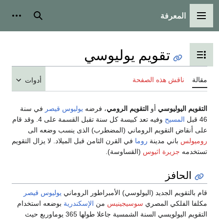
المعرفة
القائمة الرئيسية
بحث
أدوات
تقويم يوليوسي
تبديل عرض جدول المحتويات
مقالة
ناقش هذه الصفحة
أدوات
التقويم اليوليوسي
أو
التقويم الرومي
، فرضه
يوليوس قيصر
في سنة
46 قبل
المسيح
وفيه تعد كبيسة كل سنة تقبل القسمة على 4. وقد قام
على أنقاض التقويم الروماني (المضطرب) الذى ينسب وضعه الى
روميولس
باني مدينة
روما
في القرن الثامن قبل الميلاد. لا يزال التقويم
تستخدمه
جزيرة اثيوس
(القساوسة).
الحافز
قام بالتقويم الجديد (اليولوسي) الأمبراطور الروماني
يوليوس قيصر
مكلفا الفلكي المصري
سوسيجينيس
من
الإسكندرية
بوضعه استخدام
التقويم اليولويسي السنة الشمسية جاعلا طولها 365 يوماوربع حيث