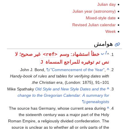
Julian day
Julian year (astronomy)
Mixed-style date
Revised Julian calendar
Week
هوامش
أ
ب
<ref>
خطأ استشهاد: وسم
غير صحيح؛ لا
^
J
نص تم توفيره للمراجع المسماة
John J. Bond,
"Commencement of the Year"
,
^
Handy-book of rules and tables for verifying dates with
the Christian era
, (London: 1875), 91–101.
Mike Spathaky
Old Style and New Style Dates and the
^
change to the Gregorian Calendar: A summary for
genealogists
The source has Germany, whose current area during
^
the sixteenth century was a major part of the Holy
Roman Empire, a religiously divided confederation. The
source is unclear as to whether all or only parts of the