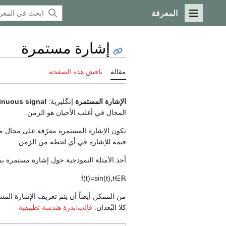
المعرفة
القائمة الرئيسية
إشارة مستمرة
مقالة
ناقش هذه الصفحة
الإشارة المستمرة
إنگليزية:
inuous signal
المجال في أغلب الأحيان هو الزمن.
تكون الإشارة المستمرة معرّفة على مجال منت
قيمة للإشارة في أي لحظة من الزمن.
أحد الأمثلة النموذجية حول إشارة مستمرة بم
f
(
t
)
=
sin
(
t
)
,
t
∈
ℝ
من الممكن أيضاً أن يتم تعريف الإشارة ال
كلا البُعدان.
قالب:بذرة هندسة تطبيقية