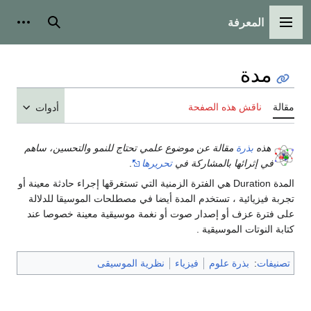
المعرفة
القائمة الرئيسية
بحث
أدوات
مدة
مقالة
ناقش هذه الصفحة
أدوات
هذه
بذرة
مقالة عن موضوع علمي تحتاج للنمو والتحسين، ساهم
في إثرائها بالمشاركة في
تحريرها
.
المدة Duration هي الفترة الزمنية التي تستغرقها إجراء حادثة معينة أو
تجربة فيزيائية ، تستخدم المدة أيضا في مصطلحات الموسيقا للدلالة
على فترة عزف أو إصدار صوت أو نغمة موسيقية معينة خصوصا عند
كتابة النوتات الموسيقية .
تصنيفات
:
بذرة علوم
فيزياء
نظرية الموسيقى