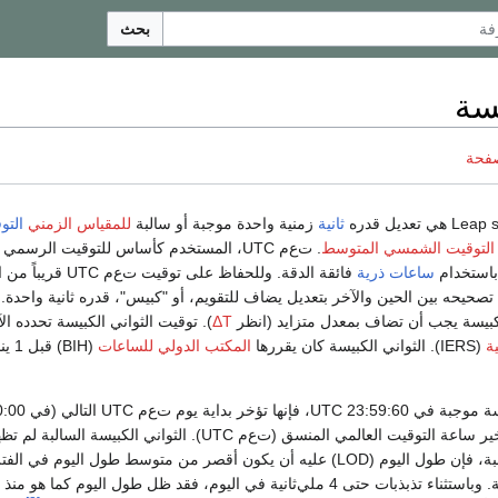
بحث
يسة
صفحة
ثانية
زمنية واحدة موجبة أو سالبة
للمقياس الزمني
التو
التوقيت الشمسي المتوسط
. ت‌ع‌م UTC، المستخدم كأساس للتوقيت الرسمي في إذاعات الراديو
ه باستخدام
ساعات ذرية
فائقة الدقة. وللحفاظ 
‌م UTC يجري تصحيحه بين الحين والآخر بتعديل يضاف للتقويم، أو "كبيس"، قدره ثانية وا
لكبيسة يجب أن تضاف بمعدل متزايد (انظر
ΔT
). توقيت الثواني الكبيسة تحدده ال
ة
(IERS). الثواني الكبيسة كان يقررها
المكتب الدولي للساعات
مما يؤدي فعلياً إلى تأخير ساعة التوقيت العالمي المنسق (ت‌ع‌م UTC
لي‌ثانية في اليوم، فقد ظل طول اليوم كما هو منذ سنة 1700.