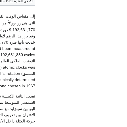
SI، في الفترة 1962–2010
إلى مقياس الوقت ال
1
⁄
التي هي
86400
حُددت بأنها فترة
0 ± 20
ad been measured at
,192,631,830 cycles).
التوقيت الفلكي العالم
omically determined
cond chosen in 1967.
الاقتران بين تعريف الث
حركة الكتلة داخل الأ