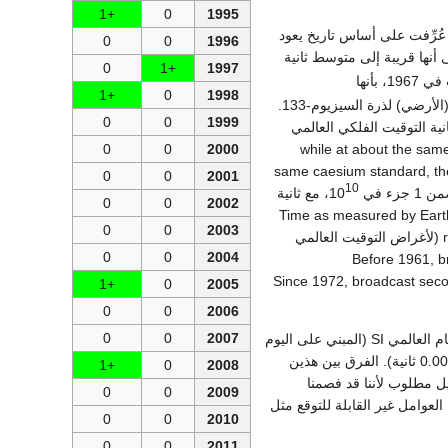
+1
0
1995
ُرِّفت على أساس تاريخ يعود
0
0
1996
لى أنها قريبة إلى متوسط ثانية
0
+1
1997
من اليوم الشمسي المتوسط بين 1750 و 1892. فثانية الـ SI الحالية كانت قد عُرِّفت في 1967، بأنها
+1
0
1998
9,192,631,770 دورة من الإشعاع المناظر للانتقال بين مستويين فائقيْ الدقة من المستوى الأساسي (الأرضي) لذرة السيزيوم-133.
0
0
1999
 الرقم لأول مرة من معايرة مقياس السيزيوم بثانية التوقيت الفلكي العالمي: في 1958، ثانية التوقيت الفلكي العالمي
0
0
2000
(while at about the sam
same caesium standard, th
0
0
2001
10
 في 10
، مع ثانية
0
0
2002
Time as measured by Earth
0
0
2003
respect to atomic time standards. From 1961 to 1971, the rate of (some) atomic clocks was (لأغراض التوقيت العالمي
0
0
2004
constantly slowed to remain synchronised with E
.) Since 1972, broadcast se
+1
0
2005
0
0
2006
0
0
2007
تعديل الثانية الكبيسة (الذي يساوي تقريباً 0.6 ثانية للسنة) هو ضروري بسبب الفرق بين طول يوم النظام العالمي SI (المبني على اليوم
الشمسي المتوسط بين 1750 و 1892) وطول اليوم الشمسي المتوسط الحالي (الذي هو أطول بنحو 0.002 ثانية). الفرق بين هذين
+1
0
2008
ي بكلمات أخرى، التعديل مطلوب لأننا قد فصمنا
0
0
2009
لعوامل غير القابلة للتوقع مثل
0
0
2010
0
0
2011