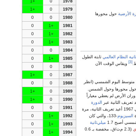
+1
0
1978
+1
0
1979
ة الأرضية
حول محورها
0
0
1980
0
+1
1981
0
+1
1982
0
+1
1983
0
0
1984
انية النظام العالمي
ثابتة الطول
0
+1
1985
[3]
ط.
ويقاس الوقت الآن
0
0
1986
+1
0
1987
توسط اليوم الشمسي (انظر
0
0
1988
ول محورها وحول الشمس.
+1
0
1989
ان واضحاً أن دوران الأرض لم يعطي معياراً
+1
0
1990
الدورة
0
0
1991
السنوية للأرض حول الشمس. وفي 1967 أعيد تعريف الثانية، مرة
0
+1
1992
ة
السيزيوم
-133، والتي كان
شمسي أصبح 1.7
ميلي‌ثانية
0
+1
1993
ي
(2.3 م‌ث/ق، مخفضة بـ 0.6
0
+1
1994