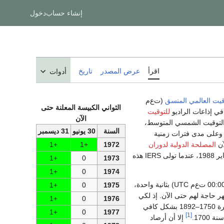
إنشاء حساب
دخول
اقرأ
عرض المصدر
تاريخ
أدوات
قيت العالمي المنسق
(ت‌ع‌م
الثواني الكبيسة المعلنة حتى
للتوقيت
الآن
على توقيت ت‌ع‌م UTC قريباً من التوقيت الشمسي المتوسط،
السنة
30 يونيو
31 ديسمبر
حدة. وعلى مدى فترات زمنية
آن
المصلحة الدولية لدوران
1972
+1
+1
(BIH) قبل 1 يناير 1988، عندما تولى IERS هذه
+1
0
1973
+1
0
1974
فحين تضاف ثانية كبيسة موجبة في 23:59:60 UTC، فإنها تؤخر بداية يوم ت‌ع‌م UTC التالي (في 00:00:00 ت‌ع‌م UTC) بثانية واحدة،
+1
0
1975
). الثواني الكبيسة السالبة لم تظهر حاجة لهم حتى الآن. إذ لكي
+1
0
1976
نحتاج لثانية كبيسة سالبة، فإن طول اليوم (LOD) عليه أن يكون أقصر من متوسط طول اليوم في الفترة 1750–1892 بشكل كافي
+1
0
1977
[1]
إلا أن أرصاد