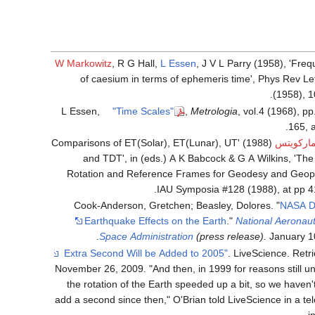
W Markowitz
, R G Hall,
L Essen
, J V L Parry (1958), 'Fre
of caesium in terms of ephemeris time', Phys Rev Le
(1958), 1
L Essen,
"Time Scales"
,
Metrologia
, vol.4 (1968), p
165, a
ماركويتس
(1988) 'Comparisons of ET(Solar), ET(Lunar), UT
and TDT', in (eds.) A K Babcock & G A Wilkins, 'The
Rotation and Reference Frames for Geodesy and Geoph
IAU Symposia #128 (1988), at pp 4
Cook-Anderson, Gretchen; Beasley, Dolores. "
NASA De
Earthquake Effects on the Earth
."
National Aeronaut
Space Administration
(press release).
January 10
. LiveScience
. Retr
November 26,
2009
.
"And then, in 1999 for reasons still 
the rotation of the Earth speeded up a bit, so we haven'
add a second since then," O'Brian told LiveScience in a t
i