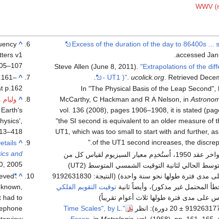
WWV (ra
quency
^
Excess of the duration of the day to 86400s ...
tters v1
accessed Janu
05–107.
Steve Allen (June 8, 2011).
"Extrapolations of the dif
p.161–
^
.
- UT1 )"
.
ucolick.org
. Retrieved
Decem
t p.162.
:(1) In "The Physical Basis of the Leap Second",
Astronom
McCarthy, C Hackman and R A Nelson, in
^
وليام 
 Earth's
vol. 136 (2008), pages 1906–1908, it is stated (pag
ysics',
"the SI second is equivalent to an older measure of 
13–418.
UT1, which was too small to start with and further, as
of the UT1 second increases, the discrep
tails
^
ics and
(2) ففي أواخر عقد 1950، اُستُخدِم معيار السيزيوم لقياس كل من
, 2005.
الطول المتوسط الحالي لثانية التوقيت الشمسي المتوسط (UT2)
ieved
"Extra Second Will be Added to 2005"
^
(مقاسة على مدى فترة طولها نحو سنة واحدة) (النتيجة: 9192631830
unknown,
طأ المحتمل غير مذكور)، وأيضاً ثانية
توقيت التقويم الفلكي
t had to
مقاس على مدى فترة طولها ثلاث أعوام تقريباً)
elephone
"Time Scales", by L.
nterview.
, vol. (1968), pp. 161–165, on p. 162.
Essen
, in
Metrologia