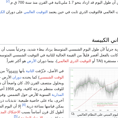
[2]
ازداد بنحو 1.7 ملي‌ثانية في القرن منذ سنة 700 ق.م.
 العالمي فالتوقيت الذري ثابت في حين يعتمد
التوقيت العالمي
على دوران
الكر
ني الكبيسة
ية جزئياً لأن طول اليوم الشمسي المتوسط يزداد ببطء شديد، وجزئياً بسبب أن
ث
 كانت بالفعل أقصر قليلاً من القيمة الحالية للثانية في التوقيت الشمسي المتوس
 مستقرة (
TAI
أو
التوقيت الذري العالمي
)، بينما دوران
الأرض
هو أكثر تغيراً.
1
⁄
في الأصل، عـُرِّفت
الثانية
بأنها
من م
86400
الوقت الشمسي
) كما يحدده
دوران
الأرض ح
وبحلول منتصف القرن 20، ك
للوقت منتظم بدرجة كافية، وفي 1956 أعيد تعريف الثانية عبر
المدارية
أخرى، بناء على خاصية طبيعية: تذبذبات ذر
[4]
يمكن قياسها بساعة ذرية.
إلا أن اليوم ال
أطول كل قرن أساساً بسبب
الاحتكاك المد
يوم المبني على النظام العالمي
[5]
م‌ث/ق بسبب
الارتداد الجليدي
).