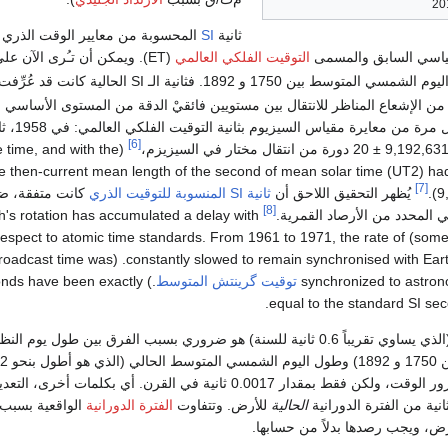
ثانية
SI
المحسوبة من معايير الوقت الذري ع
قياسي السابق والمسمى
التوقيت الفلكي العالمي
(ET). ويمكن أن تـُرى الآن ع
وقد برز هذا
[6]
9,192,631,77
دورة من انتقال مختار في السيزيزم،
e time, and with the
e then-current mean length of the second of mean solar time (UT2) h
[7]
9
يُظهر التحقيق اللاحق أن
ثانية SI المنسوبة للتوقيت الذري
كانت متفقة، ضمن 1 جزء
[8]
ي المحدد من الأرصاد القمرية.
's rotation has accumulated a delay with
المنسق) arth's rotation. (Before 1961, broadcast time was
synchronized to astron
توقيت گرينتش المتوسط
conds have been exactly
equal to the standard SI se
اليومين سيتزايد مع مرور الوقت، ولكن فقط بمقدار 0.0017 ثانية في القرن. أ
انية من الفترة الدورانية
الحالية
للأرض. وتتفاوت
الفترة الدورانية
الواقعية بسبب ا
رض، ويجب رصدها بدلاً من حسابها.