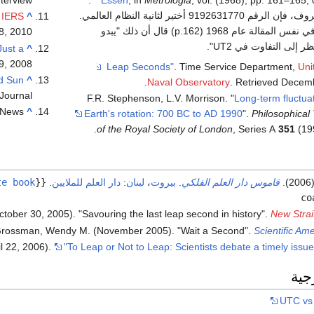
كما هو معروف، فإن الرقم 9192631770 أختير لثانية النظام العالمي.
:
IERS
^
L Essen في نفس المقالة عام 1968 (p.162) قال أن ذلك "يبدو
8,
2010
ظر إلى التفاوت في UT2".
Just a
^
9,
2008
. Time Service Department,
Uni
d Sun
^
.
Naval Observatory
. Retrieved
Decemb
 Journal
F.R. Stephenson, L.V. Morrison. "
Long-term fluctuat
 News
^
Earth's rotation: 700 BC to AD 1990
".
Philosophical
of the Royal Society of London
, Series A
351
(19
قاموس دار العلم الفلكي
.
بيروت
،
لبنان
:
دار العلم للملايين
.
{{
te book
co
tober 30, 2005). "Savouring the last leap second in history".
New Strai
rossman, Wendy M. (November 2005). "Wait a Second".
Scientific Am
l 22, 2006).
"To Leap or Not to Leap: Scientists debate a timely issue
جية
UTC vs