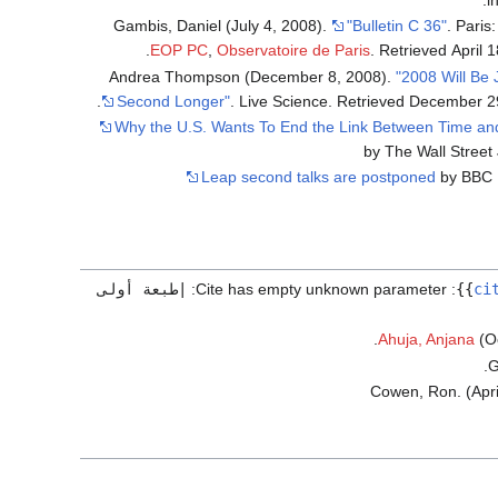
Gambis, Daniel (July 4, 2008).
"Bulletin C 36"
. Paris
.
EOP PC
,
Observatoire de Paris
. Retrieved
April 1
Andrea Thompson (December 8, 2008).
"2008 Will Be 
.
Second Longer"
. Live Science
. Retrieved
December 2
Why the U.S. Wants To End the Link Between Time an
by The Wall Street
Leap second talks are postponed
by BBC
ci
}}
:
Cite has empty unknown parameter:
|طبعة أولى
Ahuja, Anjana
(Oc
G
Cowen, Ron. (Apri