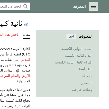
المعرفة
القائمة الرئيسية
ثانية كب
مقالة
ناقش هذه ال
المحتويات
أخف
أسباب الثواني الكبيسة
الثانية الكبيسة
Leap second هي تعديل قدره
UTC) ليبقيه قريباً من
إعلان الثانية الكبيسة
المدني
، تتم العناية ب
اقتراح لإلغاء الثانية الكبيسة
فإن ت‌ع
انظر أيضا
طويلة، فإن الثواني ا
الأرض والنظم المرجعي
ملاحظات
المسئولية.
المصادر
وصلات خارجية
لتراكم ثانية زمن كاملة. وباستثناء تذبذبات حتى 4 م