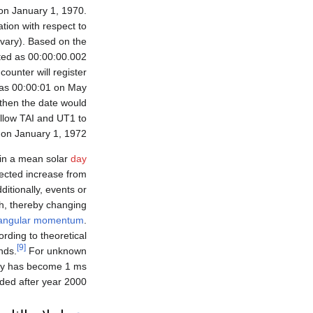
on January 1, 1970.
tion with respect to
 vary). Based on the
ated as 00:00:00.002
counter will register
 as 00:00:01 on May
then the date would
llow TAI and UT1 to
 on January 1, 1972.
 in a mean solar
day
jected increase from
itionally, events or
th, thereby changing
f angular momentum
.
rding to theoretical
[9]
nds.
For unknown
day has become 1 ms
ed after year 2000.