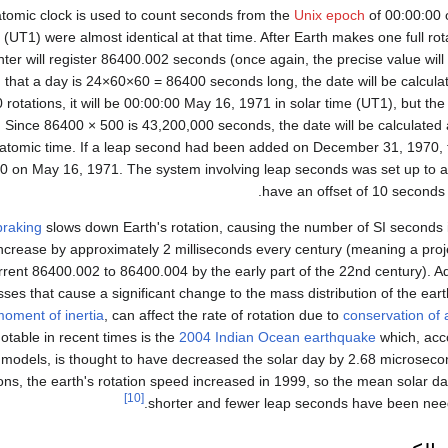
tomic clock is used to count seconds from the
Unix epoch
of 00:00:00 
UT1) were almost identical at that time. After Earth makes one full rota
er will register 86400.002 seconds (once again, the precise value will
that a day is 24×60×60 = 86400 seconds long, the date will be calcul
rotations, it will be 00:00:00 May 16, 1971 in solar time (UT1), but the 
Since 86400 × 500 is 43,200,000 seconds, the date will be calculated
atomic time. If a leap second had been added on December 31, 1970, 
 on May 16, 1971. The system involving leap seconds was set up to a
have an offset of 10 seconds
braking
slows down Earth's rotation, causing the number of SI seconds
increase by approximately 2 milliseconds every century (meaning a pro
rrent 86400.002 to 86400.004 by the early part of the 22nd century). Add
ses that cause a significant change to the mass distribution of the ear
oment of inertia
, can affect the rate of rotation due to
conservation o
otable in recent times is the
2004 Indian Ocean earthquake
which, acco
models, is thought to have decreased the solar day by 2.68 microseco
ons, the earth's rotation speed increased in 1999, so the mean solar 
[10]
shorter and fewer leap seconds have been need