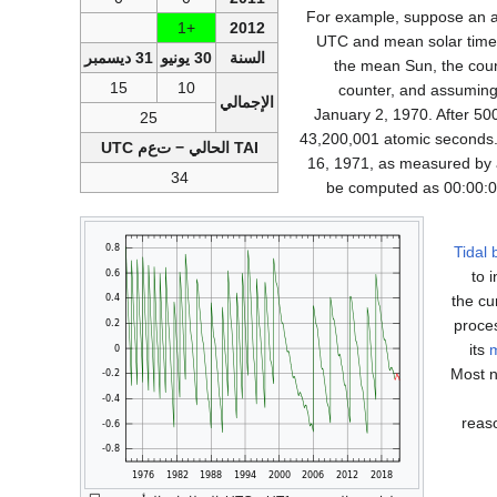
For example, suppose an a
+1
2012
UTC and mean solar time (
السنة
30 يونيو
31 ديسمبر
the mean Sun, the count
15
10
counter, and assuming 
الإجمالي
January 2, 1970. After 500 
25
43,200,001 atomic seconds. 
TAI الحالي − ت‌ع‌م UTC
16, 1971, as measured by 
34
be computed as 00:00:00
Tidal 
to 
the cu
proces
its
m
Most n
reas