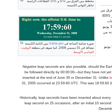
مخطط يبين الفرق بين UT1 و UTC. القطاعات الرأسية
تناظر الثواني الكبيسة.
لفرق بين
ت‌ع‌م UTC و UT1 من 0.6 ثانية، وذلك بابقاء الفرق بين ت‌ع‌م UTC و UT1 من تجاوز 0.9 ثانية. وتنشر IERS
نات
تُنشر نمطياً مقدماً قبل فترة كافية من التاريخ المحتمل للثانية الكبيسة — عادة في أوائل يناير لتاريخ 30 يونيو
فإنه من
صورة شاشة الساعة في
time.gov
تبين الثانية الكبيسة
آخر ثانية كبيسة تم اضافتها في آخر 31 ديسمبر 2008. الثانية الكبيسة التالية سوف تضاف في نهاية 30 يونيو
مضافة في 31 ديسمبر 2008، كما شوهد في منطقة
التوقيت
القياسي الأوسط
.
Negative
leap seconds are also possible, should the Eart
be followed directly by 00:00:00—but they have not ye
inserted at the end of June 30 or December 31. Unlike
l
31, 2005 occurred at 23:59:60 UTC. This was 18:59:60 (
Historically, leap seconds have been inserted about ever
leap second on 25 occasions, after an initial 10 secon
December