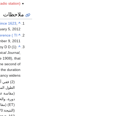
dio station)
ملاحظات
 since 1623
,
^
ary 5, 2012.
ference ( TI
^
ber 9,
2011
 by D D
^
ical Journal
,
e 1908), that
the second of
 the duration
ancy widens."
دورة، والخ
(ET) (
(النتيجة:9192631770 ± 20 دورة): انظر