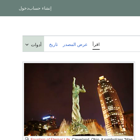
إنشاء حساب
دخول
اقرأ
عرض المصدر
تاريخ
أدوات
Fountain of Eternal Life
, Cleveland, Ohio. It symbolizes "Man