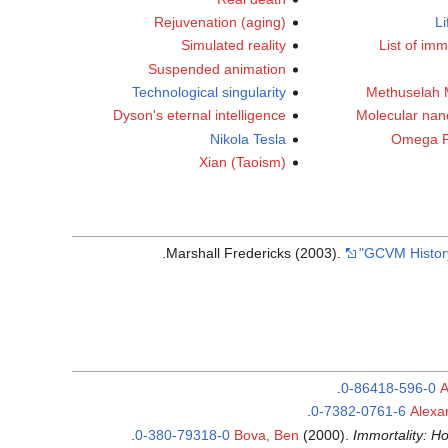
Rejuvenation (aging)
Li
Simulated reality
List of imm
Suspended animation
Technological singularity
Methuselah 
Dyson's eternal intelligence
Molecular nan
Nikola Tesla
Omega Po
Xian (Taoism)
.
Marshall Fredericks (2003).
"GCVM Histor
.
0-86418-596-0
A
.
0-7382-0761-6
Alexa
.
0-380-79318-0
Bova, Ben
(2000).
Immortality: H