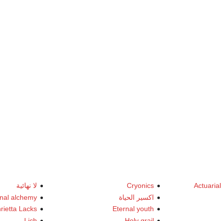
Actuaria
Cryonics
لا نهائية
اكسير الحياة
rnal alchemy
rietta Lacks
Eternal youth
Lich
Holy grail