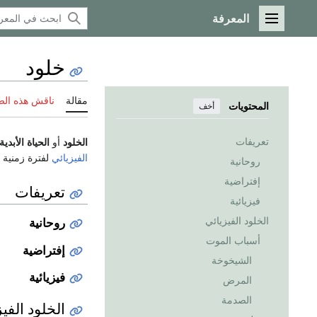
المعرفة
القائمة الرئيسية
خلود
مقالة
ناقش هذه ال
المحتويات
أخف
تعريفات
الخلود
أو
الحياة الأبدية
الفيزيائي
لفترة زمنية 
روحانية
إفتراضية
تعريفات
فيزيائية
الخلود الفيزيائي
روحانية
أسباب الموت
إفتراضية
الشيخوخة
فيزيائية
المرض
الصدمة
الخلود الفي