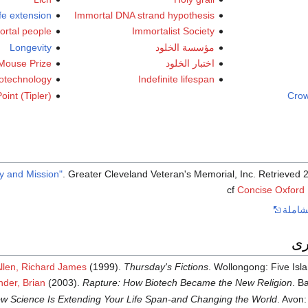
fe extension
Immortal DNA strand hypothesis
ortal people
Immortalist Society
مؤسسة الخلود
Longevity
اختبار الخلود
Mouse Prize
otechnology
Indefinite lifespan
int (Tipler)
Crow
y and Mission"
. Greater Cleveland Veteran's Memorial, Inc
. Retrieved
Concise Oxford 
شاملة
رى
llen, Richard James
(1999).
Thursday's Fictions
. Wollongong: Five Isl
nder, Brian
(2003).
Rapture: How Biotech Became the New Religion
. B
ow Science Is Extending Your Life Span-and Changing the World
. Avon