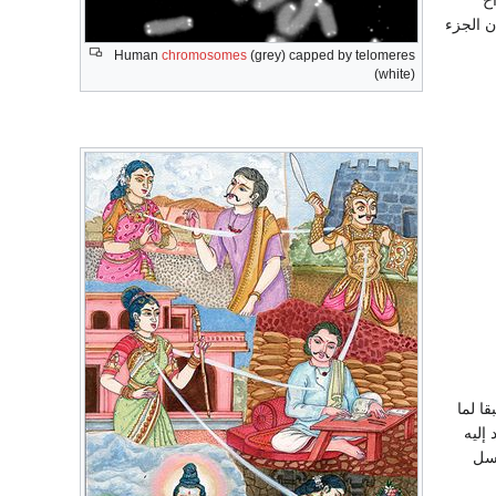
 الجزء
Human
chromosomes
(grey) capped by telomeres
(white)
ا لما
إليه
رسل