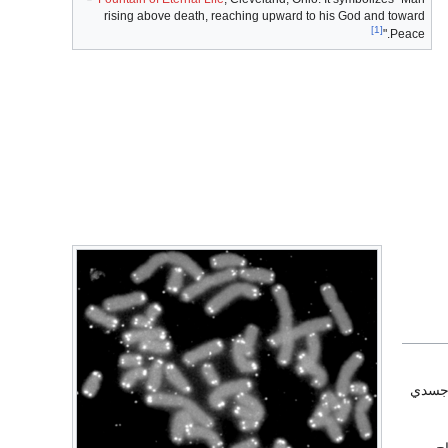
rising above death, reaching upward to his God and toward
[1]
Peace."
لاجسدي
ح