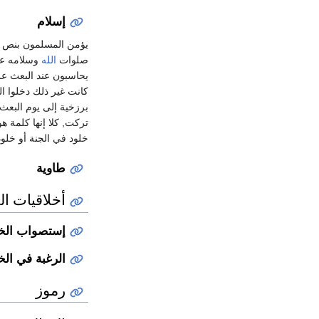
إسلام
يؤمن المسلمون بنص
صلوات
الله
وسلامه عل
يحاسبون عند البعث على
كانت غير ذلك دخلوا الن
برزخية إلى يوم البعث
خلود في الجنة أو خلود 
طاوية
أخلاقيات ال
إستصواب الخ
الرغبة في الخ
رموز