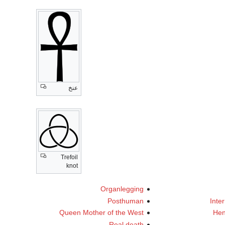
عنخ
Trefoil
knot
Organlegging
Posthuman
Inte
Queen Mother of the West
Hen
Real death