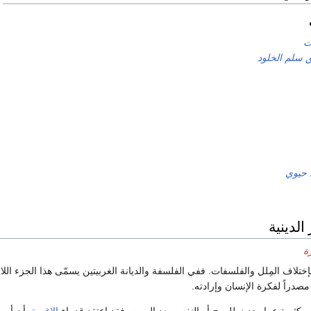
ت
 سلم الخلود
 حيوي
الدينية
ة
ختلاف المِلل والفلسفات. ففي الفلسفة والديانة الغربيتين يسمّى هذا الجزء ال
مصدراً لفكرة الإنسان وإرادته.
ت كثيرة عما يحدث للروح أو النفس بعد الموت. فقد إعتقد قدماء
الإغريق
أن أروا