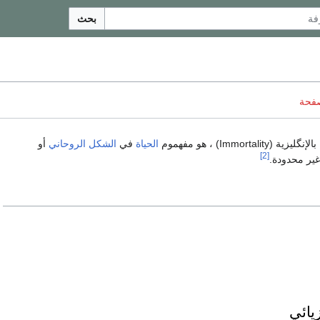
بحث
صفحة
بالإنگليزية (Immortality) ، هو مفهموم
الحياة
في
الشكل الروحاني
أو
[2]
غير محدودة.
زيائي