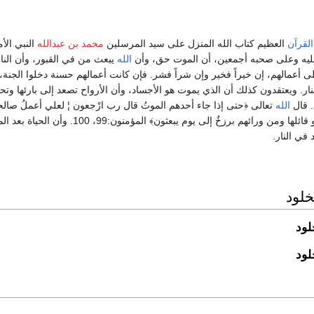
القرآن
العظيم كتاب الله المنزل على سيد المرسلين
محمد بن عبدالله
النبي الأ
يه وعلى صحبه أجمعين، أن الموت حق، وأن
الله
يبعث من في القبور، وأن الن
 أعمالهم، إن خيراً فخير وإن شراً فشر. فإن كانت أعمالهم حسنة دخلوا الجنة،
ار. ويعتقدون كذلك أن الذي يموت هو الأجساد، وأن الأرواح تصعد إلى بارئها وتحي
. قال
الله
تعالى ﴿حتى إذا جاء أحدهم الموتُ قال رب ارْجعون ¦ لعلي أعملُ صالحاً
تركت, كلا إنها كلمة هو قائلها ومن ورائهم برزخٌ إلى يوم يبعثون﴾ المؤمنون:99،
في النار.
خلود
لود
لود