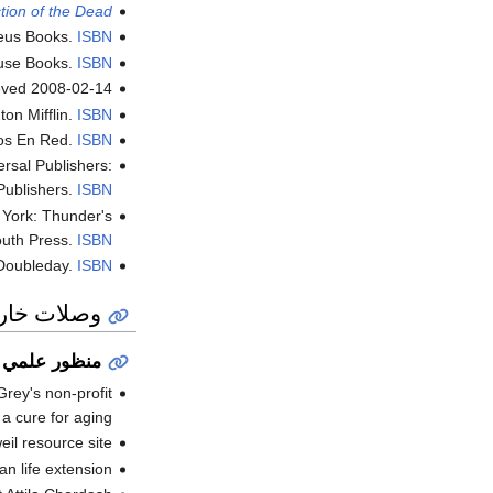
tion of the Dead?
eus Books.
ISBN
ouse Books.
ISBN
ieved
2008-02-14
on Mifflin.
ISBN
ros En Red.
ISBN
ersal Publishers:
Publishers.
ISBN
 York: Thunder's
uth Press.
ISBN
 Doubleday.
ISBN
وصلات خار
منظور علمي 
rey's non-profit
 a cure for aging
il resource site
n life extension