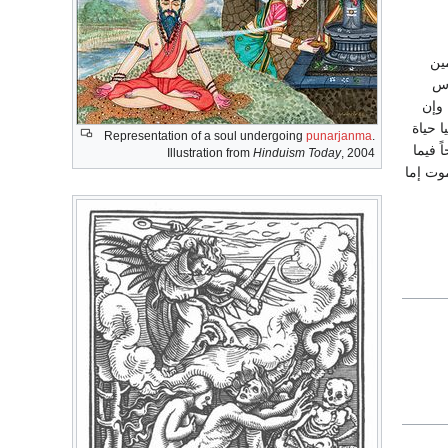
مين
اس
 وإن
ا حياة
Representation of a soul undergoing
punarjanma
.
 فيما
Illustration from
Hinduism Today
, 2004
 100. وأن الحياة بعد الموت إما