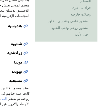
المصادر
معظم الموتى تعيش حي
قراءات أخرى
اللاجسدي للإنسان يتجس
وصلات خارجية
المجتمعات الإفريقية أ
منظور علمي وهندسي للخلود
هندوسية
منظور روحي وديني للخلود
في الأدب
شنتوية
زرادشتية
بوذية
يهودية
مسيحية
تعتقد معظم الكنائس ال
كانت عليه حياتهم في ا
روحه، ثم يقضي
الله
بح
الأجساد والأرواح غير ا