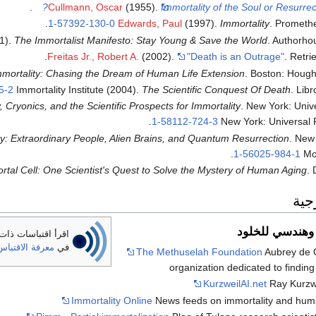
.
Cullmann, Oscar
(1955).
Immortality of the Soul or Resurrec
.
1-57392-130-0
Edwards, Paul
(1997).
Immortality
. Prometh
01).
The Immortalist Manifesto: Stay Young & Save the World
. Authorh
.
Freitas Jr., Robert A.
(2002).
"Death is an Outrage"
. Retr
mortality: Chasing the Dream of Human Life Extension
. Boston: Hought
5-2
Immortality Institute (2004).
The Scientific Conquest Of Death
. Lib
, Cryonics, and the Scientific Prospects for Immortality
. New York: Univ
.
1-58112-724-3
New York: Universal 
ty: Extraordinary People, Alien Brains, and Quantum Resurrection
. New
.
1-56025-984-1
Mo
tal Cell: One Scientist's Quest to Solve the Mystery of Human Aging
.
جية
وهندسي للخلود
اقرأ اقتباسات ذات
في
معرفة الاقتباس
The Methuselah Foundation
Aubrey de G
organization dedicated to finding
KurzweilAI.net
Ray Kurzwe
Immortality Online
News feeds on immortality and huma