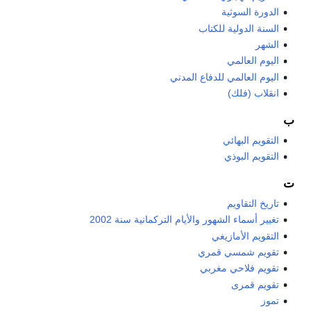
الدورة السوثية
السنة الدولية للكتاب
الشهر
اليوم العالمي
اليوم العالمي للدفاع المدني
انقلاب (فلك)
ب
التقويم البهائي
التقويم البوذي
ت
تاريخ التقاويم
تغيير أسماء الشهور والأيام التركمانية سنة 2002
التقويم الأمازيغي
تقويم شمسي قمري
تقويم فلاحي مغربي
تقويم قمرى
تموز