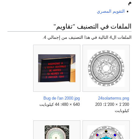
م
التقويم المصري
الملفات في التصنيف "تقاويم"
الملفات ال4 التالية في هذا التصنيف من إجمالي 4.
Bug de l'an 2000.jpg
24solarterms.png
1٬200 × 1٬200؛ 203
640 × 480؛ 44 كيلوبايت
كيلوبايت