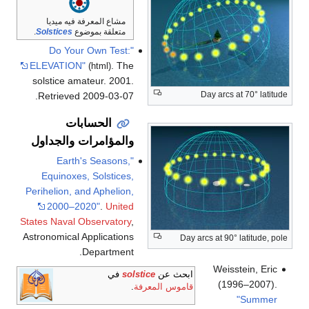
مشاع المعرفة فيه ميديا
متعلقة بموضوع
Solstices
.
"Do Your Own Test:
ELEVATION"
. The
(html)
solstice amateur. 2001
.
Day arcs at 70° latitude
.
Retrieved
2009-03-07
الحسابات
والمؤامرات والجداول
"Earth's Seasons,
Equinoxes, Solstices,
Perihelion, and Aphelion,
2000–2020"
.
United
States Naval Observatory
,
Astronomical Applications
Day arcs at 90° latitude, pole
Department.
Weisstein, Eric
ابحث عن
solstice
في
(1996–2007).
قاموس المعرفة
.
"Summer