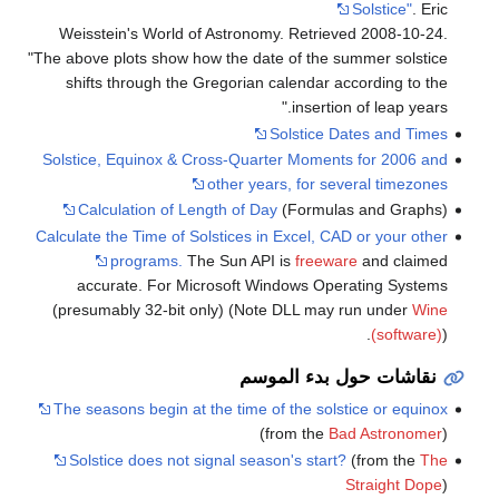
Solstice"
. Eric
Weisstein's World of Astronomy
. Retrieved
2008-10-24
.
The above plots show how the date of the summer solstice
shifts through the Gregorian calendar according to the
insertion of leap years.
Solstice Dates and Times
Solstice, Equinox & Cross-Quarter Moments for 2006 and
other years, for several timezones
Calculation of Length of Day
(Formulas and Graphs)
Calculate the Time of Solstices in Excel, CAD or your other
programs.
The Sun API is
freeware
and claimed
accurate. For Microsoft Windows Operating Systems
(presumably 32-bit only) (Note DLL may run under
Wine
(software)
).
نقاشات حول بدء الموسم
The seasons begin at the time of the solstice or equinox
(from the
Bad Astronomer
)
Solstice does not signal season's start?
(from the
The
Straight Dope
)