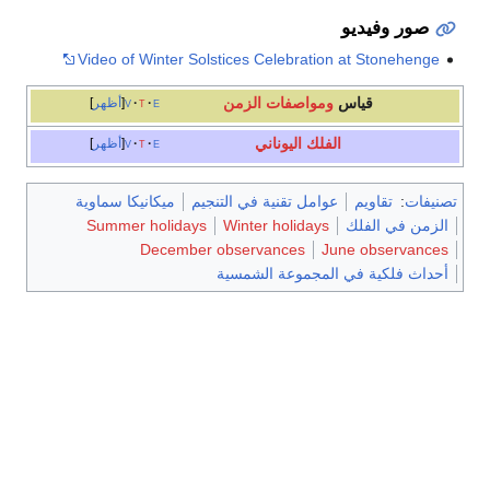
صور وفيديو
Video of Winter Solstices Celebration at Stonehenge
قياس
ومواصفات الزمن
e
t
v
أظهر
الفلك اليوناني
e
t
v
أظهر
تصنيفات
:
تقاويم
عوامل تقنية في التنجيم
ميكانيكا سماوية
الزمن في الفلك
Winter holidays
Summer holidays
December observances
June observances
أحداث فلكية في المجموعة الشمسية