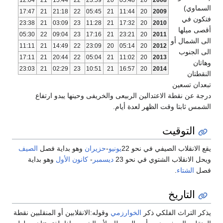
12:04
21
15:44
22
23:59
20
05:48
20
2008
السماوي)
17:47
21
21:18
22
05:45
21
11:44
20
2009
فتكون في
23:38
21
03:09
23
11:28
21
17:32
20
2010
أقصى ميلها
05:30
22
09:04
23
17:16
21
23:21
20
2011
الى الشمال أو
11:11
21
14:49
22
23:09
20
05:14
20
2012
الى الجنوب
17:11
21
20:44
22
05:04
21
11:02
20
2013
وهاتان
23:03
21
02:29
23
10:51
21
16:57
20
2014
النقطتان
تبعدان تسعين
درجة عن نقطة الاعتدالين الربيعى والخريفى وحينها يبدو ارتفاع
الشمس ثابتا وقت الظهر لعدة أيام.
التوقيت
يقع الانقلاب الصيفي في نحو 22
يونيو
-
حزيران
وهو بداية فصل
الصيف
ويحل الانقلاب الشتوي في نحو 23
ديسمبر
-
كانون الأول
وهو بداية
فصل
الشتاء
.
التاريخ
يذكر التراث الفلكي ذكر
الخوارزمي
وقوله:الانقلابين أو المنقلبين نقطة