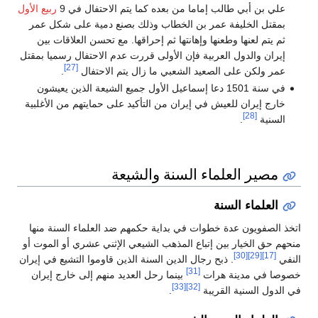
علي بن أبي طالب إماما من بعده كما يتم الاحتفال في 9
ربيع الأول
بمقتل الخليفة عمر بن الخطاب وذلك بصنع دمية على شكل عمر
ثم يتم لعنها وطعنها وإهانتها ثم إحراقها. مع تحسن العلاقات بين
إيران والدول العربية فإن الأولى قررت عدم الاحتفال رسميا بمقتل
[27]
عمر ولكن على الصعيد الشعبي ما زال يتم الاحتفال
.
في سنة 1501 دعا إسماعيل الأول جميع الشيعة الذين يعيشون
خارج إيران للعيش في إيران من التأكيد على حمايتهم من الأغلبية
[28]
السنية
.
مصير العلماء السنة والشيعة
العلماء السنة
اتخذ الصفويون عدة خطوات في بداية حكمهم ضد العلماء السنة منها
منحهم حق الخيار بين إتباع المذهب الشيعي الإثني عشري أو الموت أو
[30]
[29]
[17]
النفي
. ذبح رجال الدين السنة الذين قاوموا التشيع في إيران
[31]
خصوصا في مدينة هرات
بينما رحل العديد منهم إلى خارج إيران
[33]
[32]
في الدول السنية القريبة
.