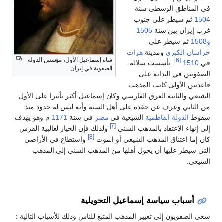
في المناطق الوسطى سنة
1504
ثم سيطر على جنوب
غرب إيران بين سنة
1505
و1508
ثم سيطر على
خراسان الكبرى
ومدينة
هرات
شاه إسماعيل الأول، مؤسس الدولة
[6]
في
1510
. تأسست سلالة
الصفوية في إيران.
الصفويين في البداية على
قاعدتين الأولى كانت المذهب
الشيعي والثانية العرق الفارسي وكان إسماعيل أكثر تأثيرا على الأول
من الثاني وعرف عن حقده على أهل السنة وأنه ليس له حدود منذ
سقوط
الدولة الفاطمية
الشيعية في
مصر
في سنة
1171
م وهو يهدف
[7]
إلى إنهاء الاعتقاد بالمذهب السني
ولذلك فإن الخيار لغالبية الفرس
[8]
كان إما اعتناق المذهب الشيعي أو الموت
واستطاع في الأراضي
التي سيطر عليها أن يحول أهلها من المذهب السني إلى المذهب
الشيعي.
أسباب سياسة إسماعيل التحويلية
سعى الصفويون إلى تغيير المذهب المتبع للناس وذلك للأسباب التالية :