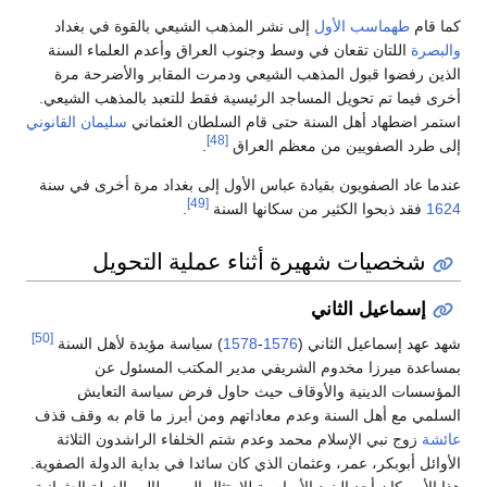
كما قام
طهماسب الأول
إلى نشر المذهب الشيعي بالقوة في بغداد
والبصرة
اللتان تقعان في وسط وجنوب العراق وأعدم العلماء السنة
الذين رفضوا قبول المذهب الشيعي ودمرت المقابر والأضرحة مرة
أخرى فيما تم تحويل المساجد الرئيسية فقط للتعبد بالمذهب الشيعي.
استمر اضطهاد أهل السنة حتى قام السلطان العثماني
سليمان القانوني
[48]
إلى طرد الصفويين من معظم العراق
.
عندما عاد الصفويون بقيادة عباس الأول إلى بغداد مرة أخرى في سنة
[49]
1624
فقد ذبحوا الكثير من سكانها السنة
.
شخصيات شهيرة أثناء عملية التحويل
إسماعيل الثاني
[50]
شهد عهد إسماعيل الثاني (
1576
-
1578
) سياسة مؤيدة لأهل السنة
بمساعدة ميرزا مخدوم الشريفي مدير المكتب المسئول عن
المؤسسات الدينية والأوقاف حيث حاول فرض سياسة التعايش
السلمي مع أهل السنة وعدم معاداتهم ومن أبرز ما قام به وقف قذف
عائشة
زوج نبي الإسلام محمد وعدم شتم الخلفاء الراشدون الثلاثة
الأوائل أبوبكر، عمر، وعثمان الذي كان سائدا في بداية الدولة الصفوية.