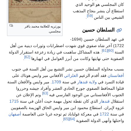
كان المجلسي هو الوحيد الذي
استطاع أن ينشر بنجاح المذهب
[59]
الشيعي بين الناس
.
پورتريه للعلامة محمد باقر
السلطان حسين
مجلسي.
في عهد السلطان حسين (1694-
1722) آخر شاه صفوي قوي شهدت اضطرابات وثورات دينية من أهل
[61]
[60]
السنة
. هذه المشاكل ساهمت في زيادة زعزعة استقرار الدولة
[62]
الصفوية حتى نهايتها وكانت من أبرز العوامل في انهيارها
.
بسبب محاولة السلطان حسين نشر التشيع بين أهل السنة في جنوب
أفغانستان
فقد أقدم الزعيم
الغلزائي
الأفغاني مير وايس هوتاك على
قيادة التمرد في
ولاية قندهار
في سنة
1709
. مير وايس والأفغان السنة
قتلوا المحافظ الصفوي جورج الحادي العشر وأفراد جيشه وحرروا
[63]
الجنوب الأفغانستاني من الوجود الفارسي فيه
وتم الإعلان عن
استقلال
قندهار
الذي كان نقطة تحول مهمة حيث أعلن في سنة
1715
غزوه لإيران. استطاع محمود ابن مير وايس الحاق الهزيمة بالصفويين
في سنة
1722
في معركة غولناباد ثم توجه غربا حتى العاصمة
أصفهان
[65]
[64]
واحتلها وأنهى الدولة الصفوية
.