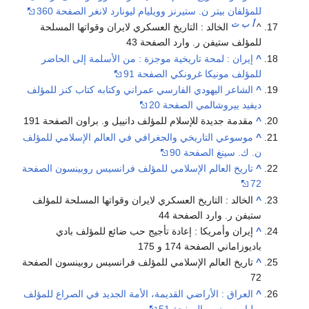
للمؤلفان بيتر ن. ستيرنز وويليام ليونارد لانغر الصفحة 360
أ
ب
ت
^
الخالد : التاريخ العسكري لايران وقواتها المسلحة
للمؤلف ستيفن ر. وارد الصفحة 43
^
إيران : لمحة تاريخية موجزة : من الأسلمة إلى الحاضر
للمؤلف مونيكا غرونكي الصفحة 91
^
الشاعر اليهودي الفارسي عمراني وكتابه كتاب كنز للمؤلف
ديفيد ييروشالمي الصفحة 20
^
مقدمة جديدة للإسلام للمؤلف دانييل و. براون الصفحة 191
^
موسوعي التاريخي والجغرافي في العالم الإسلامي للمؤلف
ن. ك. سينغ الصفحة 90
^
تاريخ العالم الإسلامي للمؤلف فرانسيس روبينسون الصفحة
72
^
الخالد : التاريخ العسكري لايران وقواتها المسلحة للمؤلف
ستيفن ر. وارد الصفحة 44
^
إيران وأمريكا : إعادة تأجيج حب ضائع للمؤلف بادي
باديوزاماني الصفحة 174 و 175
^
تاريخ العالم الإسلامي للمؤلف فرانسيس روبينسون الصفحة
72
^
العراق : الأراضي القديمة، الأمة الجديد في الصراع للمؤلف
ويليام سبينسر الصفحة 51