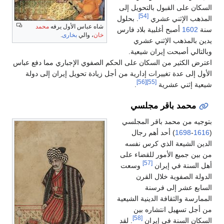
السكان على القبول بالتحويل إلى
[54]
المذهب الإثني عشري
. بحلول
شاه عباس الأول يرفه
محمد
سنة
1602
أصبح أغلبية بلاد فارس
خان
، والي
بخارى
.
يدين بالمذهب الإثني عشري
وبالتالي أصبحت إيران شيعية.
اعترض الكثير من السكان على الحكم الصفوي الإجباري مما دفع عباس
الأول إلى عدة تغييرات إدارية من أجل زيادة تحويل إيران إلى دولة
[56]
[55]
شيعية إثني عشرية
.
محمد باقر مجلسي
بتوجيه من محمد باقر المجلسي
(
1616
-
1698
) أحد أهم رجال
الدين الشيعة الذي كرس نفسه
من بين جميع الأمور للقضاء على
[57]
أهل السنة في إيران
وسعت
الدولة الصفوية خلال القرن
السابع عشر إلى فرسنة
الممارسة والثقافة الدينية الشيعية
من أجل تسهيل انتشاره بين
[58]
السكان السنة في إيران
. لقد