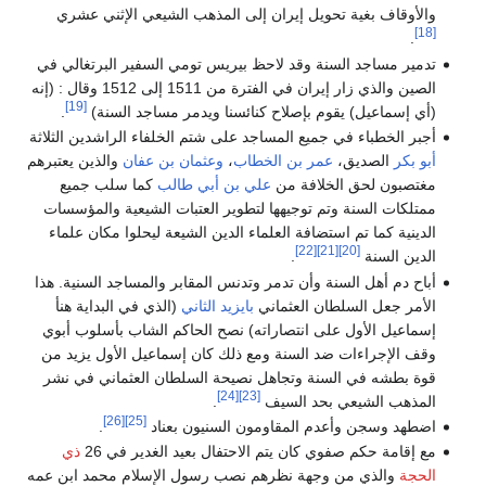
والأوقاف بغية تحويل إيران إلى المذهب الشيعي الإثني عشري
[18]
.
تدمير مساجد السنة وقد لاحظ بيريس تومي السفير البرتغالي في
الصين والذي زار إيران في الفترة من 1511 إلى 1512 وقال : (إنه
[19]
(أي إسماعيل) يقوم بإصلاح كنائسنا ويدمر مساجد السنة)
.
أجبر الخطباء في جميع المساجد على شتم الخلفاء الراشدين الثلاثة
أبو بكر
الصديق،
عمر بن الخطاب
،
وعثمان بن عفان
والذين يعتبرهم
مغتصبون لحق الخلافة من
علي بن أبي طالب
كما سلب جميع
ممتلكات السنة وتم توجيهها لتطوير العتبات الشيعية والمؤسسات
الدينية كما تم استضافة العلماء الدين الشيعة ليحلوا مكان علماء
[22]
[21]
[20]
الدين السنة
.
أباح دم أهل السنة وأن تدمر وتدنس المقابر والمساجد السنية. هذا
الأمر جعل السلطان العثماني
بايزيد الثاني
(الذي في البداية هنأ
إسماعيل الأول على انتصاراته) نصح الحاكم الشاب بأسلوب أبوي
وقف الإجراءات ضد السنة ومع ذلك كان إسماعيل الأول يزيد من
قوة بطشه في السنة وتجاهل نصيحة السلطان العثماني في نشر
[24]
[23]
المذهب الشيعي بحد السيف
.
[26]
[25]
اضطهد وسجن وأعدم المقاومون السنيون بعناد
.
مع إقامة حكم صفوي كان يتم الاحتفال بعيد الغدير في 26
ذي
الحجة
والذي من وجهة نظرهم نصب رسول الإسلام محمد ابن عمه