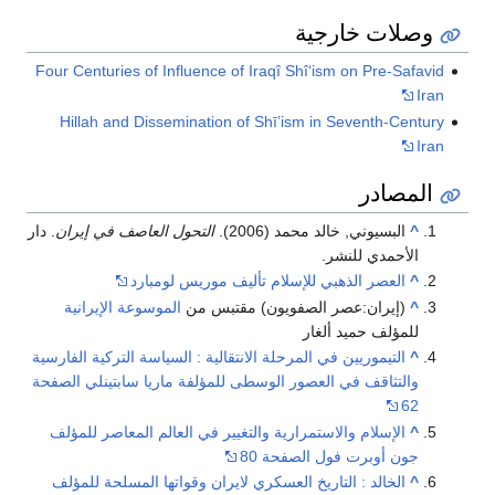
وصلات خارجية
Four Centuries of Influence of Iraqî Shî‘ism on Pre-Safavid
Iran
Hillah and Dissemination of Shī’ism in Seventh-Century
Iran
المصادر
^
البسيوني, خالد محمد (2006).
التحول العاصف في إيران
. دار
الأحمدي للنشر.
^
العصر الذهبي للإسلام تأليف موريس لومبارد
^
(إيران:عصر الصفويون) مقتبس من
الموسوعة الإيرانية
للمؤلف حميد ألغار
^
التيموريين في المرحلة الانتقالية : السياسة التركية الفارسية
والتثاقف في العصور الوسطى للمؤلفة ماريا سابتينلي الصفحة
62
^
الإسلام والاستمرارية والتغيير في العالم المعاصر للمؤلف
جون أوبرت فول الصفحة 80
^
الخالد : التاريخ العسكري لايران وقواتها المسلحة للمؤلف