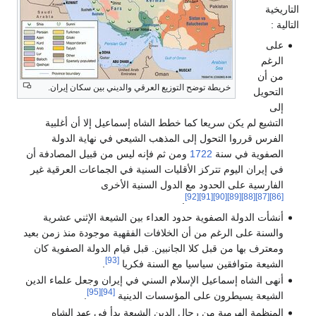
التاريخية
التالية :
على
الرغم
من أن
خريطة توضح التوزيع العرقي والديني بين سكان إيران.
التحويل
إلى
التشيع لم يكن سريعا كما خطط الشاه إسماعيل إلا أن أغلبية
الفرس قرروا التحول إلى المذهب الشيعي في نهاية الدولة
الصفوية في سنة
1722
ومن ثم فإنه ليس من قبيل المصادفة أن
في إيران اليوم تتركز الأقليات السنية في الجماعات العرقية غير
الفارسية على الحدود مع الدول السنية الأخرى
[92]
[91]
[90]
[89]
[88]
[87]
[86]
.
أنشأت الدولة الصفوية حدود العداء بين الشيعة الإثني عشرية
والسنة على الرغم من أن الخلافات الفقهية موجودة منذ زمن بعيد
ومعترف بها من قبل كلا الجانبين. قبل قيام الدولة الصفوية كان
[93]
الشيعة متوافقين سياسيا مع السنة فكريا
.
أنهى الشاه إسماعيل الإسلام السني في إيران وجعل علماء الدين
[95]
[94]
الشيعة يسيطرون على المؤسسات الدينية
.
المنظمة الهرمية من رجال الدين الشيعة بدأ في عهد الشاه