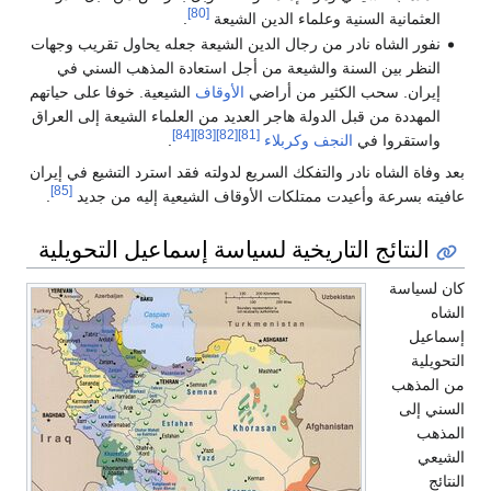
[80]
العثمانية السنية وعلماء الدين الشيعة
.
نفور الشاه نادر من رجال الدين الشيعة جعله يحاول تقريب وجهات
النظر بين السنة والشيعة من أجل استعادة المذهب السني في
إيران. سحب الكثير من أراضي
الأوقاف
الشيعية. خوفا على حياتهم
المهددة من قبل الدولة هاجر العديد من العلماء الشيعة إلى العراق
[84]
[83]
[82]
[81]
واستقروا في
النجف
وكربلاء
.
بعد وفاة الشاه نادر والتفكك السريع لدولته فقد استرد التشيع في إيران
[85]
عافيته بسرعة وأعيدت ممتلكات الأوقاف الشيعية إليه من جديد
.
النتائج التاريخية لسياسة إسماعيل التحويلية
كان لسياسة
الشاه
إسماعيل
التحويلية
من المذهب
السني إلى
المذهب
الشيعي
النتائج