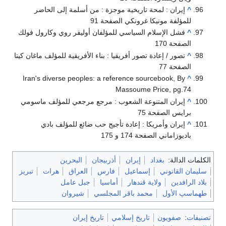
^
إيران : لمحة تاريخية موجزة : من أسلمة إلى الحاضر
للمؤلفة مونيكا غرونكي الصفحة 91
^
فشل الإسلام السياسي للمؤلفان أوليفر روي وكارول فولك
الصفحة 170
^
تصور / إعادة تصور أفريقيا : بناء الأفريقية للمؤلف ماغان كيتا
الصفحة 77
Iran's diverse peoples: a reference sourcebook, By
^
Massoume Price, pg.74
^
إيران المتنوعة الشعوب : مرجع مرجعي للمؤلف ماسومي
برايس الصفحة 75
^
إيران وأمريكا : إعادة تأجيج حب ضائع للمؤلف بادي
باديوزاماني الصفحة 174 و 175
الكلمات الدالة:
بغداد
إيران
أذربيجان
البحرين
سليمان القانوني
إسماعيل
فارس
العراق
هرات
تبريز
بلاد الرافدين
ولاية قندهار
أماسيا
جبل عامل
طهماسپ الأول
محمد باقر المجلسي
شيروان
تصنيفات
:
صفويون
تاريخ إسلامي
تاريخ إيران