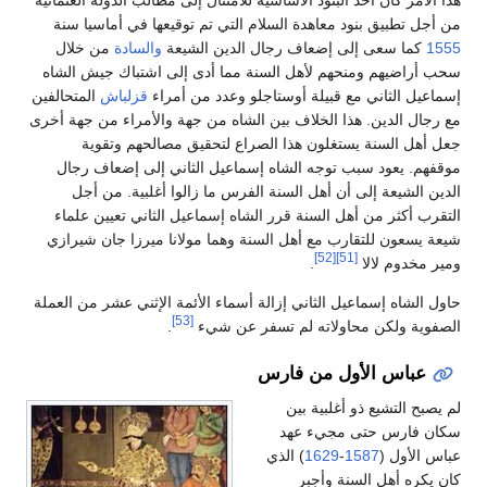
هذا الأمر كان أحد البنود الأساسية للامتثال إلى مطالب الدولة العثمانية
من أجل تطبيق بنود معاهدة السلام التي تم توقيعها في أماسيا سنة
1555
كما سعى إلى إضعاف رجال الدين الشيعة
والسادة
من خلال
سحب أراضيهم ومنحهم لأهل السنة مما أدى إلى اشتباك جيش الشاه
إسماعيل الثاني مع قبيلة أوستاجلو وعدد من أمراء
قزلباش
المتحالفين
مع رجال الدين. هذا الخلاف بين الشاه من جهة والأمراء من جهة أخرى
جعل أهل السنة يستغلون هذا الصراع لتحقيق مصالحهم وتقوية
موقفهم. يعود سبب توجه الشاه إسماعيل الثاني إلى إضعاف رجال
الدين الشيعة إلى أن أهل السنة الفرس ما زالوا أغلبية. من أجل
التقرب أكثر من أهل السنة قرر الشاه إسماعيل الثاني تعيين علماء
شيعة يسعون للتقارب مع أهل السنة وهما مولانا ميرزا جان شيرازي
[52]
[51]
ومير مخدوم لالا
.
حاول الشاه إسماعيل الثاني إزالة أسماء الأئمة الإثني عشر من العملة
[53]
الصفوية ولكن محاولاته لم تسفر عن شيء
.
عباس الأول من فارس
لم يصبح التشيع ذو أغلبية بين
سكان فارس حتى مجيء عهد
عباس الأول (
1587
-
1629
) الذي
كان يكره أهل السنة وأجبر