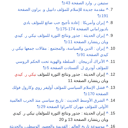
ستيفن ر. وارد الصفحة 43
^
مقدمة جديدة للإسلام للمؤلف دانييل و. براون الصفحة
191
^
إيران وأمريكا : إعادة تأجيج حب ضائع للمؤلف بادي
باديوزاماني الصفحة 174-175
^
إيران الحديثة : جذور ونتائج الثورة للمؤلف نيكي ر. كيدي
ويان ريتشارد الصفحة 11
^
إيران : الدين والسياسة، والمجتمع : مقالات جمعها نيكي ر.
كيدي الصفحة 91
^
الأتراك أذربيجان : السلطة والهوية تحت الحكم الروسي
للمؤلف أودري ل. ألتستادت الصفحة 5
^
إيران الحديثة : جذور ونتائج الثورة للمؤلف
نيكي ر. كيدي
ويان ريتشارد الصفحة 11
^
فشل الإسلام السياسي للمؤلف أوليفر روي وكارول فولك
الصفحة 170
^
الشرق الأوسط الحديث : تاريخ سياسي منذ الحرب العالمية
الأولى للمؤلف مهران كامراوا الصفحة 29
^
إيران الحديثة : جذور ونتائج الثورة للمؤلفان نيكي ر. كيدي
ويان ريتشارد الصفحة 13 و 20
^
موسوعة تاريخ العالم : القديمة والعصور الوسطى، والحديثة