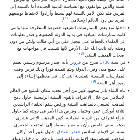
السنة والذين يتوافقون مع السياسة الدينية الجديدة أما بالنسبة إلى
الفرس فلم يكن الأمر بالنسبة لهم بسيط وأرادوا الاحتفاظ بوضعهم
[77]
الفريد بين دول العالم الإسلامي
.
داخليا منع بعض الممارسات الشيعية خصوصا المتطرفة منها والتي
كانت ممارسات اعتيادية في بداية الدولة الصفوية وأصدر تعليمات
إلى العلماء بالحفاظ على تبجيل علي بن أبي طالب ولكن من دون
وصفه بأنه نائب الله على الأرض لأنها تتسبب في مواجهات مع
[78]
أصحاب المذهب السني
.
في سنة
1736
صرح من
قزوين
بأنه أصدر مرسوم رسمي يعمم
على جميع مدن وقرى الدولة ويتم تنفيذه فورا وذلك فرض وقف
الممارسات الشيعية التقليدية التي كان في معظمها إساءة إلى
[79]
رموز أهل السنة
.
قام الشاه نادر بمجهود كبير من أجل تحديد مكان للتشيع في العالم
الإسلامي من خلال الاعتراف بالقوى السنية الرئيسية. حاول دمج
المذهب الشيعي بالمذاهب السنية ورفض شتم الخلفاء الراشدين
الثلاثة أبوبكر، عمر، وعثمان وفرض هذا الأمر في دولته كما حاول
أنتزاع اعتراف من الدولة العثمانية بكون المذهب الإثني عشري
مذهب سني خامس وأن يتم تغيير مسماه إلى المذهب الجعفري
نسبة إلى الإمام السادس
جعفر الصادق
. حاول تغيير أحد أركان
المذهب الشيعي وهو الإمامة ولكنه قوبل بالرفض من قبل الدولة