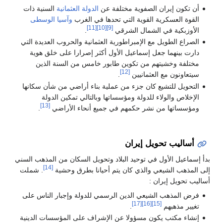
أن تكون إيران الصفوية مختلفة عن
الدولة العثمانية
السنية ذات
القوة العسكرية القوية التي تحدها في الغرب
وآسيا الوسطى
[11]
[10]
[9]
الأوزبكية في الشمال الشرقي
.
الصراع الطويل مع الإمبراطورية العثمانية والحروب العديدة التي
دارت بينهما جعل إسماعيل الأول أكثر إصرارا على خلق هوية
مختلفة وخشيتهم من تكوين طابور خامس من السنة الذين
[12]
سيتعاونون مع العثمانيين
.
التحويل للتشيع كان جزء من عملية بناء أراضي من شأن سكانها
الإخلاص والولاء للدولة ومؤسساتها وبالتالي تمكين الدولة
[13]
ومؤسساتها من نشر حكمهم في جميع أنحاء الأراضي
.
أساليب تحويل إيران
بدأ إسماعيل الأول في توحيد البلاد وتحويل السكان من المذهب السني
[14]
إلى المذهب الشيعي والذي كان يتم أحيانا بطرق وحشية
. شملت
أساليب تحويل إيران :
فرض المذهب الشيعي الدين الرسمي للدولة وإجبار الناس على
[17]
[16]
[15]
تغيير مذهبهم
.
إنشاء مكتب يكون مسؤولا عن الإشراف على المؤسسات الدينية