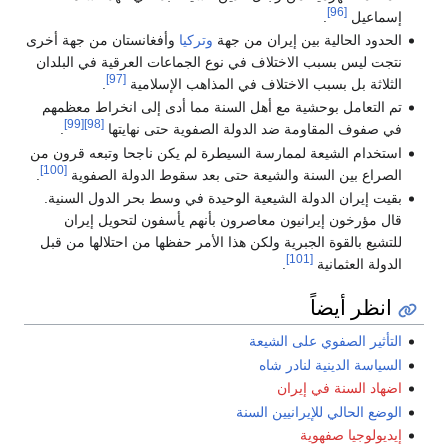
[96]
إسماعيل
.
الحدود الحالية بين إيران من جهة
وتركيا
وأفغانستان من جهة أخرى
نتجت ليس بسبب الاختلاف في نوع الجماعات العرقية في البلدان
[97]
الثلاثة بل بسبب الاختلاف في المذاهب الإسلامية
.
تم التعامل بوحشية مع أهل السنة مما أدى إلى انخراط معظمهم
[99]
[98]
في صفوف المقاومة ضد الدولة الصفوية حتى نهايتها
.
استخدام الشيعة لممارسة السيطرة لم يكن ناجحا وتبعه قرون من
[100]
الصراع بين السنة والشيعة حتى بعد سقوط الدولة الصفوية
.
بقيت إيران الدولة الشيعية الوحيدة في وسط بحر الدول السنية.
قال مؤرخون إيرانيون معاصرون بأنهم يأسفون لتحويل إيران
للتشيع بالقوة الجبرية ولكن هذا الأمر حفظها من احتلالها من قبل
[101]
الدولة العثمانية
.
انظر أيضاً
التأثير الصفوي على الشيعة
السياسة الدينية لنادر شاه
اضهاد السنة في إيران
الوضع الحالي للإيرانيين السنة
إيديولوجيا صفهوية