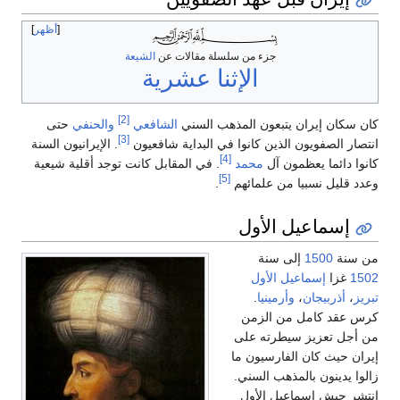
أظهر
جزء من سلسلة مقالات عن
الشيعة
الإثنا عشرية
[2]
كان سكان إيران يتبعون المذهب السني
الشافعي
والحنفي
حتى
[3]
انتصار الصفويون الذين كانوا في البداية شافعيون
. الإيرانيون السنة
[4]
كانوا دائما يعظمون آل
محمد
. في المقابل كانت توجد أقلية شيعية
[5]
وعدد قليل نسبيا من علمائهم
.
إسماعيل الأول
من سنة
1500
إلى سنة
1502
غزا
إسماعيل الأول
تبريز
،
أذربيجان
،
وأرمينيا
.
كرس عقد كامل من الزمن
من أجل تعزيز سيطرته على
إيران حيث كان الفارسيون ما
زالوا يدينون بالمذهب السني.
انتشر جيش إسماعيل الأول