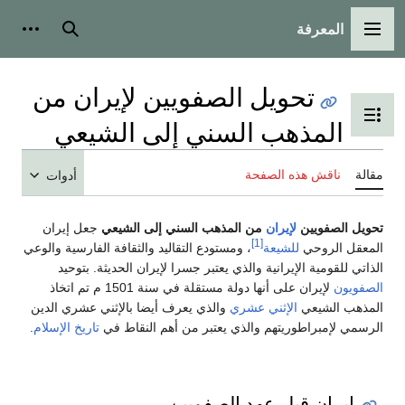
المعرفة
القائمة الرئيسية
بحث
أدوات
تحويل الصفويين لإيران من
تبديل عرض جدول المحتويات
المذهب السني إلى الشيعي
مقالة
ناقش هذه الصفحة
أدوات
تحويل الصفويين
لإيران
من المذهب السني إلى الشيعي
جعل إيران
[1]
المعقل الروحي
للشيعة
، ومستودع التقاليد والثقافة الفارسية والوعي
الذاتي للقومية الإيرانية والذي يعتبر جسرا لإيران الحديثة. بتوحيد
الصفويون
لإيران على أنها دولة مستقلة في سنة 1501 م تم اتخاذ
المذهب الشيعي
الإثني عشري
والذي يعرف أيضا بالإثني عشري الدين
الرسمي لإمبراطوريتهم والذي يعتبر من أهم النقاط في
تاريخ الإسلام
.
إيران قبل عهد الصفويين