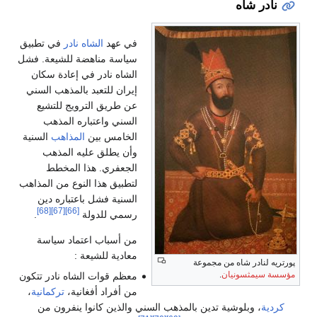
نادر شاه
في عهد
الشاه نادر
في تطبيق
سياسة مناهضة للشيعة. فشل
الشاه نادر في إعادة سكان
إيران للتعبد بالمذهب السني
عن طريق الترويج للتشيع
السني واعتباره المذهب
الخامس بين
المذاهب
السنية
وأن يطلق عليه المذهب
الجعفري. هذا المخطط
لتطبيق هذا النوع من المذاهب
السنية فشل باعتباره دين
[68]
[67]
[66]
رسمي للدولة
.
من أسباب اعتماد سياسة
معادية للشيعة :
پورتريه لنادر شاه من مجموعة
مؤسسة سيمثسونيان
.
معظم قوات الشاه نادر تتكون
من أفراد أفغانية،
تركمانية
،
كردية
، وبلوشية تدين بالمذهب السني والذين كانوا ينفرون من