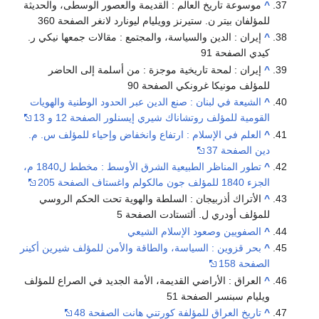
^
موسوعة تاريخ العالم : القديمة والعصور الوسطى، والحديثة
للمؤلفان بيتر ن. ستيرنز وويليام ليونارد لانغر الصفحة 360
^
إيران : الدين والسياسة، والمجتمع : مقالات جمعها نيكي ر.
كيدي الصفحة 91
^
إيران : لمحة تاريخية موجزة : من أسلمة إلى الحاضر
للمؤلف مونيكا غرونكي الصفحة 90
^
الشيعة في لبنان : صنع الدين عبر الحدود الوطنية والهويات
القومية للمؤلف روتشاناك شيري إيسنلور الصفحة 12 و 13
^
العلم في الإسلام : ارتفاع وانخفاض وإحياء للمؤلف س. م.
دين الصفحة 37
^
تطور المناظر الطبيعية الشرق الأوسط : مخطط ل1840 م،
الجزء 1840 للمؤلف جون مالكولم واغستاف الصفحة 205
^
الأتراك أذربيجان : السلطة والهوية تحت الحكم الروسي
للمؤلف أودري ل. ألتستادت الصفحة 5
^
الصفويين وصعود الإسلام الشيعي
^
بحر قزوين : السياسة، والطاقة والأمن للمؤلف شيرين أكينر
الصفحة 158
^
العراق : الأراضي القديمة، الأمة الجديد في الصراع للمؤلف
ويليام سبنسر الصفحة 51
^
تاريخ العراق للمؤلفة كورتني هانت الصفحة 48