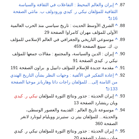
^
إيران والعالم المحيط : التفاعلات في الثقافة والسياسة
الثقافية للمؤلفان نيكي ر. كيدي ورودولف ب. ماتثي الصفحة
16
^
الشرق الأوسط الحديث : تاريخ سياسي منذ الحرب العالمية
الأولى للمؤلف مهران كامراوا الصفحة 29
^
موسوعي التاريخي والجغرافي في العالم الإسلامي للمؤلف
ن. ك. سينغ الصفحة 459
^
إيران : الدين والسياسة، والمجتمع : مقالات جمعها للمؤلف
نيكي ر. كيدي الصفحة 91
^
مقدمة جديدة للإسلام للمؤلف دانييل و. براون الصفحة 191
^
إعادة التفكير في الألفية : وجهات النظر بشأن التاريخ الهندي
من الثامنة إلى... للمؤلفان راجات داتا وهاربانز موخيا الصفحة
133
^
إيران الحديثة : جذور ونتائج الثورة للمؤلفان
نيكي ر. كيدي
ويان ريتشارد الصفحة 13
^
موسوعة تاريخ العالم : القديمة والعصور الوسطى،
والحديثة... للمؤلفان بيتر ن. ستيرنز وويليام ليونارد لانغر
الصفحة 360
^
إيران الحديثة : جذور ونتائج الثورة للمؤلفان نيكي ر. كيدي
ويان ريتشارد الصفحة 20