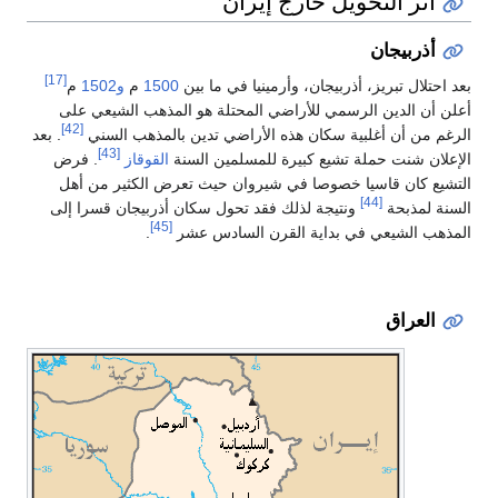
أثر التحويل خارج إيران
أذربيجان
[17]
بعد احتلال تبريز، أذربيجان، وأرمينيا في ما بين
1500
م
و1502
م
أعلن أن الدين الرسمي للأراضي المحتلة هو المذهب الشيعي على
[42]
الرغم من أن أغلبية سكان هذه الأراضي تدين بالمذهب السني
. بعد
[43]
الإعلان شنت حملة تشيع كبيرة للمسلمين السنة
القوقاز
. فرض
التشيع كان قاسيا خصوصا في شيروان حيث تعرض الكثير من أهل
[44]
السنة لمذبحة
ونتيجة لذلك فقد تحول سكان أذربيجان قسرا إلى
[45]
المذهب الشيعي في بداية القرن السادس عشر
.
العراق