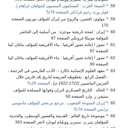
^
الشيعة العرب : المسلمون المنسيون للمؤلفان غراهام إ.
فولر ورند رحيم فرانكي الصفحة 76
^
مولوي، افشين، والروح من إيران للمؤلف نورتون الصفحة
170
^
إيران : لمحة تاريخية موجزة : من أسلمة إلى الحاضر
للمؤلفة مونيكا غرونكي الصفحة 87
^
تصور / إعادة تصور أفريقيا : بناء الأفريقية للمؤلف ماغان كيتا
الصفحة 87
^
تصور / إعادة تصور أفريقيا : بناء الأفريقية للمؤلف ماغان كيتا
الصفحة 80
^
معهد العلوم الإنسانية باكارد -- الأدب الفارسي في الترجمة -
- الفصل الرابع :
بخطوطه العريضة لتاريخ بلاد فارس خلال
القرنين الماضيين (1722-1922 م)...
الصفحة 29
^
الخالد : التاريخ العسكري لايران وقواتها المسلحة للمؤلف
ستيفن ر. وارد الصفحة 50
^
إيران المتنوعة الشعوب : مرجع مرجعي للمؤلف ماسومي
برايس الصفحة 74
^
موسوعة تاريخ العالم : القديمة والعصور الوسطى، والحديثة
للمؤلفان بيتر ن. ستيرنز وويليام ليونارد لانغر الصفحة 363