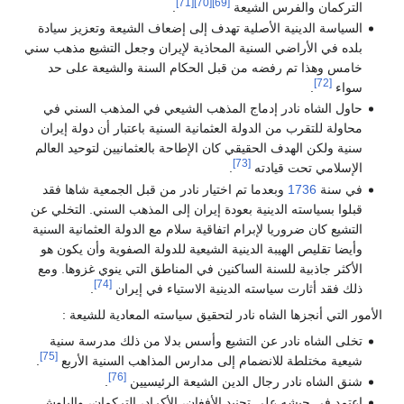
[71]
[70]
[69]
التركمان والفرس الشيعة
.
السياسة الدينية الأصلية تهدف إلى إضعاف الشيعة وتعزيز سيادة
بلده في الأراضي السنية المحاذية لإيران وجعل التشيع مذهب سني
خامس وهذا تم رفضه من قبل الحكام السنة والشيعة على حد
[72]
سواء
.
حاول الشاه نادر إدماج المذهب الشيعي في المذهب السني في
محاولة للتقرب من الدولة العثمانية السنية باعتبار أن دولة إيران
سنية ولكن الهدف الحقيقي كان الإطاحة بالعثمانيين لتوحيد العالم
[73]
الإسلامي تحت قيادته
.
في سنة
1736
وبعدما تم اختيار نادر من قبل الجمعية شاها فقد
قبلوا بسياسته الدينية بعودة إيران إلى المذهب السني. التخلي عن
التشيع كان ضروريا لإبرام اتفاقية سلام مع الدولة العثمانية السنية
وأيضا تقليص الهيبة الدينية الشيعية للدولة الصفوية وأن يكون هو
الأكثر جاذبية للسنة الساكنين في المناطق التي ينوي غزوها. ومع
[74]
ذلك فقد أثارت سياسته الدينية الاستياء في إيران
.
الأمور التي أنجزها الشاه نادر لتحقيق سياسته المعادية للشيعة :
تخلى الشاه نادر عن التشيع وأسس بدلا من ذلك مدرسة سنية
[75]
شيعية مختلطة للانضمام إلى مدارس المذاهب السنية الأربع
.
[76]
شنق الشاه نادر رجال الدين الشيعة الرئيسيين
.
اعتمد في جيشه على تجنيد الأفغان، الأكراد، التركمان، والبلوش