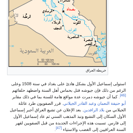
خريطة العراق
استولى إسماعيل الأول بشكل هادئ على بغداد في سنة 1508 وعلى
الرغم من ذلك فإن جيوشه قتل بحماس أهل السنة واضطهد حلفائهم
[46]
. كما أن جيوشه دمرت عدة مواقع هامة للسنة بما في ذلك مقابر
أبو حنيفة النعمان
وعبد القادر الجيلاني
. قرر الصفويون طرد عائلة
الجيلاني من
بلاد الرافدين
. بعد الإعلان عن تشيع العراق أجبر إسماعيل
الأول السكان إلى التشيع ونبذ المذهب السني ثم عاد إسماعيل الأول
إلى فارس. تسببت هذه الإجراءات الجديدة من قبل الصفويين لقهر
[47]
السنة العراقيين إلى الغضب والاستياء
.