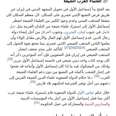
العلماء العرب الشيعة
بعد الفتح بدأ إسماعيل الأول في تحويل المشهد الديني في إيران عن
طريق فرض التشيع الإثني عشري على السكان. لأن معظم السكان كان
معتنقا للمذهب السني وعدم وجود الكثير من العلماء الشيعة اضطر
إسماعيل الأول إلى استيراد علماء شيعة من البلدان العربية مثل
جبل
عامل
في جنوب
لبنان
،
البحرين
، وجنوب
العراق
من أجل إنشاء دولة
رجال الدين. قدم إسماعيل الأول لهم المال والأرض مقابل الولاء وأن
يعلموا الناس المذهب الشيعي الإثني عشري مما شجع بقوة التحول إلى
[37]
[36]
[35]
[34]
المذهب الشيعي
. للتأكيد على مدى ضعف انتشار
المذهب الشيعي في إيران قبل الصفويين فإن أحد المؤخرين ذكر أنه
[38]
كان يوجد كتاب واحد ديني شيعي في عاصمة إسماعيل الأول تبريز
.
ولذلك من المشكوك فيه ما إذا كان إسماعيل الأول وأتباعه قد نجحوا
في إجبار الشعب بأكمله في التشيع من دون دعم العلماء الشيعة
[39]
العرب
. دعا حكام الدولة الصفوية علماء الدين الشيعة الفرس إلى
[40]
دعمهم من أجل توفير الشرعية لحكمهم بلاد فارس
.
خلال حكم
عباس الأول
للدولة الصفوية قام باستيراد علماء شيعة عرب
أكثر مما فعل إسماعيل الأول من أجل بناء المؤسسات الدينية
[41]
والمدارس الدينية
والمشاركة في عمل الحكومة
.