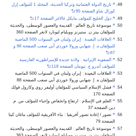
^
تاريخ الدولة العثمانية وتركيا الحديثة، المجلد 1 للمؤلف إزل
كورال شاو الصفحة 95
^
دول الخليج للمؤلف مايكل غالاغر الصفحة 17
^
موسوعة تاريخ العالم : القديمة والعصور الوسطى، والحديثة
للمؤلفان بيتر ن. ستيرنز وويليام ليونارد لانغر الصفحة 360
^
العلاقات البعيدة : إيران ولبنان في السنوات 500 الماضية
للمؤلفان ه. إ. شهابي ورولا خوردي أبي صعب الصفحة 86 و
87
^
الصفوية الإيرانية : ولادة جديدة للإمبراطورية الفارسية
للمؤلف أندرو ج. نيومان الصفحة 118
^
العلاقات البعيدة : إيران ولبنان في السنوات 500 الماضية
للمؤلفان ه. إ. شهابي ورولا خوردي أبي صعب الصفحة 88
^
فشل الإسلام السياسي للمؤلفان أوليفر روي وكارول فولك
الصفحة 170
^
العلم في الإسلام : ارتفاع وانخفاض وإحياء للمؤلف س. م.
دين الصفحة 37
^
تصور / إعادة تصور أفريقيا : بناء الأفريقية للمؤلف ماغان كيتا
الصفحة 79
^
موسوعة تاريخ العالم : القديمة والعصور الوسطى، والحديثة
للمؤلفان بيتر ن. ستيرنز وويليام ليونارد لانغر الصفحة 363