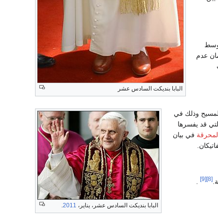
أوسط
مان عدم
البابا بنديكت السادس عشر
لمسيح وذلك في
التي قد يفسرها
لمحرقة
في بيان
اتيكان.
[9]
[8]
.
.
البابا بنديكت السادس عشر، يناير،
2011
.