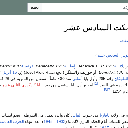
بحث
بنديكت السادس عشر
صفحة
كتوس السادس عشر
)
ر
(
لاتينية
:
Benedictus PP. XVI
;
إيطالية
:
Benedetto XVI
;
فرنسية
:
Benoît XVI
ية:
Benedikt XVI.
، أو
جوزيف راتسنگر
(Josef Alois Ratzinger) (و.
16 أبريل
ع
الفاتيكان
رقم 265 وأول بابا
ألماني
[1]
قدمه في العمر،
ليصبح أول بابا يستقيل من بعد
البابا گيوگوري الثاني عشر
[3]
[2]
129.
 في ولاية
باڤاريا
في جنوب
ألمانيا
. كان والده يعمل في الشرطة. انضم لشباب
ه
لشباب أيام الحكم النازي لألمانيا (
1933
-
1945
). بعد انتهاء
الحرب العالمية ا
ي أهله عام
1947
لإكمال تعليمه الجامعي.