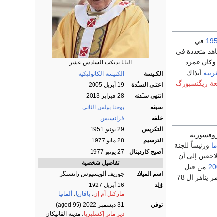
19
في
هد متعددة في
وكان عمره
البابا بديكت السادس عشر
غربية
آنذاك.
الكنيسة
الكنيسة الكاثوليكية
عة ريگنسبورگ
اعتلى السـُدة
19 أبريل 2005
انتهى سـُدته
28 فبراير 2013
سبقه
يوحنا بولس الثاني
خلفه
فرانسيس
التكريس
29 يونيو 1951
نيو من نفس العام. كما منح 1977 البروفسورية
الترسيم
28 مايو 1977
ا
ورئيساً للجنة
أصبح كاردينال
27 يونيو 1977
للاحقين إلى أن
تفاصيل شخصية
20
من قبل
اسم الميلاد
جوزيف ألويسيوس راتسنگر
مجلس الكرادلة المجتمعين منذ أيام كبابا جديد بأغلبية الثلثين ليصبح بذلك بابا الفاتيكان رقم 265 عن عمر يناهز ال 78
وُلِد
16 أبريل 1927
ماركتل أم إن
،
باڤاريا
،
ألمانيا
توفي
31 ديسمبر 2022
(aged 95)
دير ماتر إكسليزيا
، مدينة الڤاتيكان