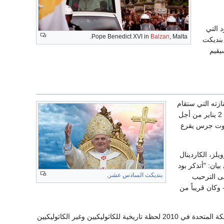
 التي
Pope Benedict XVI in
Balzan
, Malta.
 بنديكت
يقيم
زته التي ستقام
في 5 يناير. وقال الڤاتيكان إن جثمان بنديكت السادس عشر سيسجى في كنيسة سانت بيتر اعتباراً من 2 يناير من أجل
 صوت جرس يقرع
يلز، الكاردينال
يان: "أتذكر بود
بنديكت السادس عشر
.
وانفتاحه على الترحيب
 وكان قريباً من
البابا السابق بأنه "عالم لاهوت عظيم كانت زيارته للمملكة المتحدة في 2010 لحظة تاريخية للكاثوليكيين وغير الكاثوليكيين