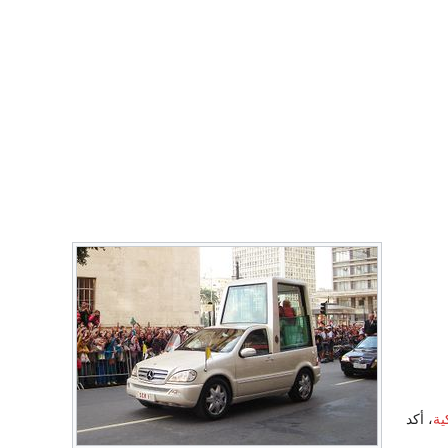
ية
، أكد