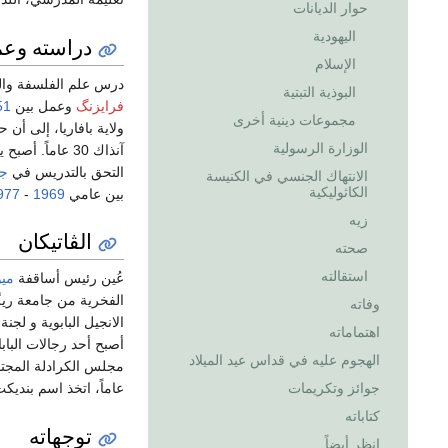
حوار الديانات
اليهودية
دراسته وعم
الإسلام
درس علم الفلسفة وا
البوذية التبتية
فرايزنگ
وعمل بين
51
مجموعات دينية أخرى
ولاية بافاريا، إلى أن
الوزارة الرسولية
آنذاك 30 عاماً. أصبح يدرس في معهد فرايزنغ ومن ثم
التحق بالتدريس في
جا
الانتهاك الجنسي في الكنيسة
الكاثوليكية
بين عامي
1969
-
977
زيه
الڤاتيكان
صحته
استقالته
عُين رئيس أساقفة
ميو
الفخرية من جامعة ريگن
وفاته
الانجيل البابوية و لجن
اهتماماته
أصبح أحد رجالات البابا
الهجوم عليه في قداس عيد الميلاد
عاماً، اتخذ اسم بندي
جوائز وتكريمات
كتاباته
توجهاته
انظر أيضاً