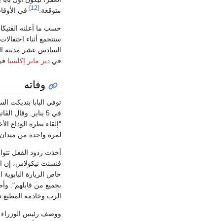
[12]
متوقعة.
في الأوقا
حسب ما أعلنه الڤتيكا
ستتجمع أثناء احتفالات
السادس عشر مدينة الڤ
في
دير ماتر إكلسيا
في
وفاته
توفي البابا بنديكت السادس عشر صباح ال
"إلقاء نظرة الوداع ا
لمرة واحدة من ميدان "
أخذت ردود الفعل تتوالى
فنسنت نيكولاس، إن الب
بجميع من قابلهم". وأضا
الرب وخادمه المطيع دائ
ووصف رئيس الوزراء ا