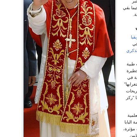
بر
يما بقي
ة.
قيا
في
لذكري
 طبية
خطيرة
ة في
رابها"
ريحات
 "ركز
لمية
البابا
 مؤثرة،
يين