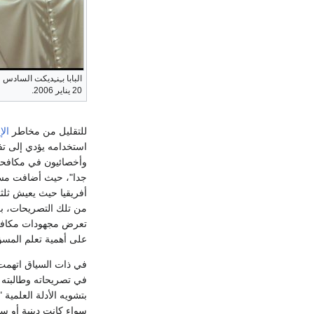
البابا بـِنـِديكت السا
20 يناير 2006.
للتقليل من مخاطر
الإ
استخدامه يؤدي إلى ت
وأخصائيون في مكافحة 
جدا"، حيث أضافت مسؤو
أفريقيا حيث يعيش ثلثا 
من تلك التصريحات، بل
تعرض مجهودات مكافحة 
على أهمية تعلم المسؤو
في ذات السياق اتهم
في تصريحاته وطالبته ب
بتشويه الأدلة العلمية
سواء كانت دينية أو س