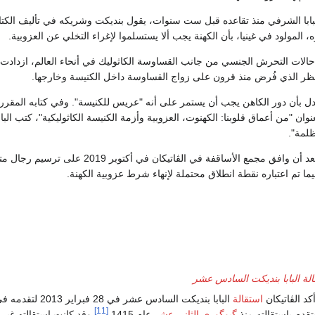
بابا الشرفي منذ تقاعده قبل ست سنوات، يقول بنديكت وشريكه في تأليف الكت
 المولود في غينيا، بأن الكهنة يجب ألا يستسلموا لإغراء التخلي عن العزوبية.
حالات التحرش الجنسي من جانب القساوسة الكاثوليك في أنحاء العالم، ازدادت
ظر الذي فُرض منذ قرون على زواج القساوسة داخل الكنيسة وخارجها.
ادل بأن دور الكاهن يجب أن يستمر على أنه "عريس للكنيسة". وفي كتابه المقرر
 فبراير بعنوان "من أعماق قلوبنا: الكهنوت، العزوبية وأزمة الكنيسة الكاثوليكية"، كتب الباب
ظلمة".
وتأتي كتابات بنديكت بعد أن وافق مجمع الأساقفة في الڤاتيكان في أكتوبر 019
يما تم اعتباره نقطة انطلاق محتملة لإنهاء شرط عزوبية الكهنة.
لة البابا بنديكت السادس عشر
استقالة
البابا بنديكت السادس عشر في 28 فبراير 2013 لتق
[11]
يتقدم باستقالته منذ
گيوگوري الثاني عشر
عام 1415.
وقد كانت استقالته غير