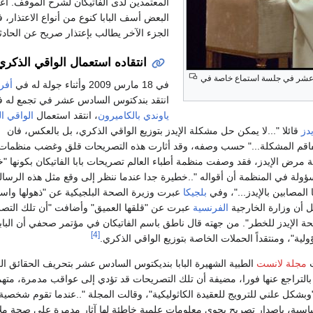
المعتمدين لدى الفاتيكان لشرح الموقف. اعت
البعض أسف البابا كنوع من أنواع الاعتذار، ف
الجزء الآخر يطالب بإعتذار صريح عن الحادث
انتقاده استعمال الواقي الذكري
دس عشر في جلسة استماع خاصة في
في 18 مارس 2009 وأثناء جولة له في
أفري
انتقد بندكتوس السادس عشر في تجمع له 
ياوندي
بالكاميرون
، انتقد استعمال
الواقي ا
يدز
قائلا "...لا يمكن حل مشكلة الإيدز بتوزيع الواقي الذكري، بل بالعكس، فان
فاقم المشكلة..." حسب وصفه، وقد أثارت هذه التصريحات قلق وغضب منظمات
مرض الإيدز، فقد وصفت منظمة أطباء العالم تصريحات بابا الفاتيكان بكونها "
لة في المنظمة أن أقواله "..خطيرة جدا عندما ننظر إلى وقع مثل هذه الرسال
المصابين بالإيدز..."، وفي
بلجيكا
عبرت وزيرة الصحة البلجيكية عن "ذهولها واستغ
 أن وزارة الخارجية
الفرنسية
عبرت عن "قلقها العميق" وأضافت "أن تلك التص
الإيدز للخطر". من جهته قال ناطق باسم الفاتيكان في مؤتمر صحفي أن البابا
[4]
لية"، ومنتقداً الحملات الخاصة بتوزيع الواقي الذكري.
ت
مجلة لانست
الطبية الشهيرة البابا بنديكتوس السادس عشر بتحريف الحقائق الع
التراجع عنها فورا، مضيفة أن تلك التصريحات قد تؤدي إلى عواقب مدمرة، متهمة 
 "وبشكل علني للترويج للعقيدة الكاثوليكية"، وقالت المجلة "..عندما تقوم شخصية
ياسية، بإصدار تصريح يحوي معلومات علمية خاطئة لها آثار مدمرة على صحة ملا