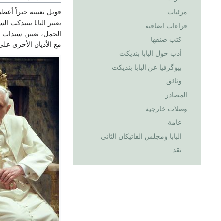
مرئيات
قوبل تعيينه حبراً أعظ
يعتبر البابا بينيدكت 
قراءات اضافية
الحمل، تعيين سيدات كأ
كتب صنفها
مع الأديان الأخرى على
أدب حول البابا بنديكت
بيوگرفيا عن البابا بنديكت
وثائق
المصادر
وصلات خارجية
عامة
البابا ومجلس الڤاتيكان الثاني
نقد