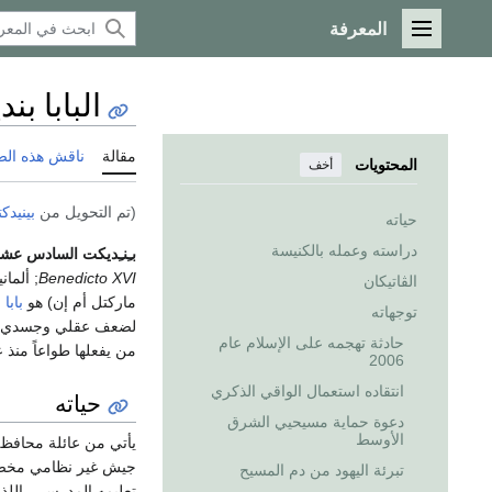
المعرفة
القائمة الرئيسية
البابا 
مقالة
ناقش هذه ال
المحتويات
أخف
(تم التحويل من
بينيد
حياته
دراسته وعمله بالكنيسة
بـِنـِديكت السادس عش
Benedicto XVI
; ألمان
الڤاتيكان
ماركتل أم إن) هو
بابا 
توجهاته
لضعف عقلي وجسدي لت
حادثة تهجمه على الإسلام عام
من يفعلها طواعاً منذ عام 4
2006
انتقاده استعمال الواقي الذكري
حياته
دعوة حماية مسيحيي الشرق
الأوسط
يأتي من عائلة محافظة
جيش غير نظامي مخصص ل
تبرئة اليهود من دم المسيح
تعليمه المدرسي، اللذ