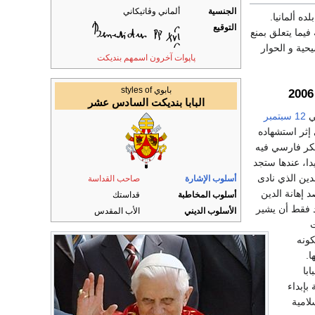
الجنسية
ألماني وڤاتيكاني
ه ألمانيا.
التوقيع
فيما يتعلق بمنع
حية و الحوار
پاپوات آخرون اسمهم بنديكت
بابوي styles of
البابا بنديكت السادس عشر
12 سبتمبر
إثر استشهاده
كر فارسي فيه
دا، عندها ستجد
دين الذي نادى
أسلوب الإشارة
صاحب القداسة
د إهانة الدين
أسلوب المخاطبة
قداستك
د فقط أن يشير
الأسلوب الديني
الأب المقدس
ت
كونه
ا.
با
 بإبداء
لامية