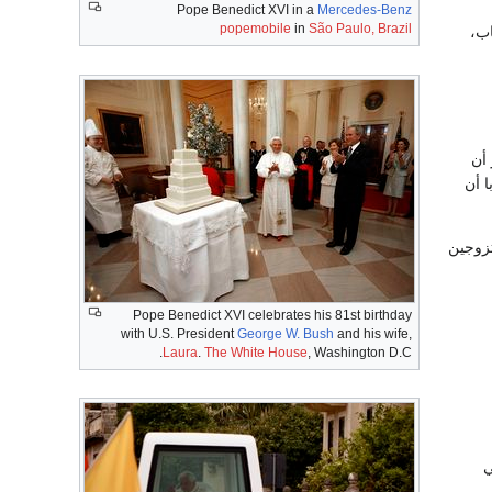
Pope Benedict XVI in a
Mercedes-Benz
popemobile
in
São Paulo, Brazil
اب،
 أن
ا أن
2 على ترسيم رجال متزوجين
Pope Benedict XVI celebrates his 81st birthday
with U.S. President
George W. Bush
and his wife,
Laura
.
The White House
, Washington D.C.
دمه في