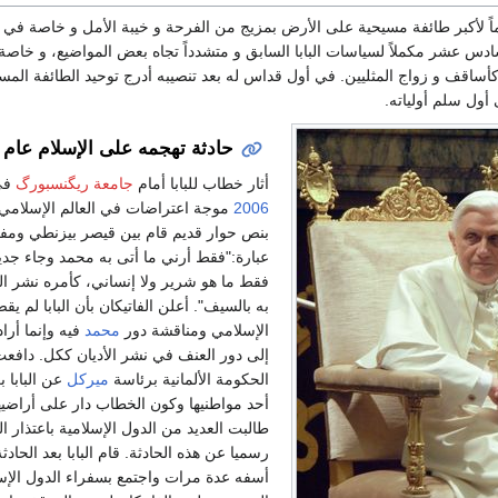
ماً لأكبر طائفة مسيحية على الأرض بمزيج من الفرحة و خيبة الأمل و خاصة في بلد
السادس عشر مكملاً لسياسات البابا السابق و متشدداً تجاه بعض المواضيع، و خاصة 
ساقف و زواج المثليين. في أول قداس له بعد تنصيبه أدرج توحيد الطائفة المسي
 أول سلم أولياته.
حادثة تهجمه على الإسلام عام 2006
أثار خطاب للبابا أمام
جامعة ريگنسبورگ
في
2006
موجة اعتراضات في العالم الإسلامي 
بنص حوار قديم قام بين قيصر بيزنطي ومف
عبارة:"فقط أرني ما أتى به محمد وجاء جدي
فقط ما هو شرير ولا إنساني، كأمره نشر ال
به بالسيف". أعلن الفاتيكان بأن البابا لم يقص
الإسلامي ومناقشة دور
محمد
فيه وإنما أرا
إلى دور العنف في نشر الأديان ككل. دافع
الحكومة الألمانية برئاسة
ميركل
عن البابا ب
أحد مواطنيها وكون الخطاب دار على أراضيه
طالبت العديد من الدول الإسلامية باعتذار البا
رسميا عن هذه الحادثة. قام البابا بعد الحادثة
أسفه عدة مرات واجتمع بسفراء الدول الإس