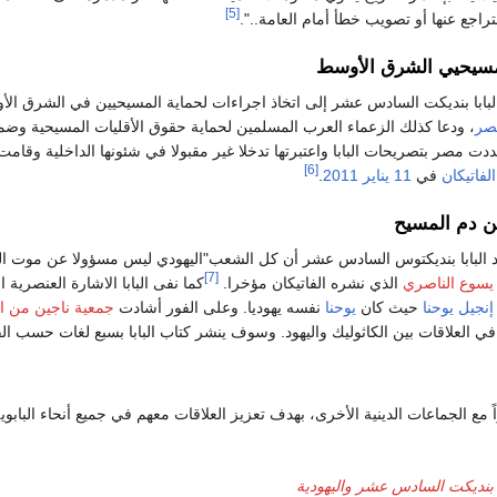
[5]
راجع عنها أو تصويب خطأ أمام العامة..".
مسيحيي الشرق الأوسط
لبابا بنديكت السادس عشر إلى اتخاذ اجراءات لحماية المسيحيين في الشرق ال
صر
، ودعا كذلك الزعماء العرب المسلمين لحماية حقوق الأقليات المسيحية وض
دت مصر بتصريحات البابا واعتبرتها تدخلا غير مقبولا في شئونها الداخلية وقامت
[6]
الفاتيكان
في
11 يناير
2011
.
من دم المسيح
 البابا بنديكتوس السادس عشر أن كل الشعب"اليهودي ليس مسؤولا عن موت ا
[7]
يسوع الناصري
الذي نشره الفاتيكان مؤخرا.
كما نفى البابا الاشارة العنصرية 
إنجيل يوحنا
حيث كان
يوحنا
نفسه يهوديا. وعلى الفور أشادت
جمعية ناجين من ا
 في العلاقات بين الكاثوليك واليهود. وسوف ينشر كتاب البابا بسبع لغات حسب الف
اً مع الجماعات الدينية الأخرى، بهدف تعزيز العلاقات معهم في جميع أنحاء البابوية
ا بنديكت السادس عشر واليهودية