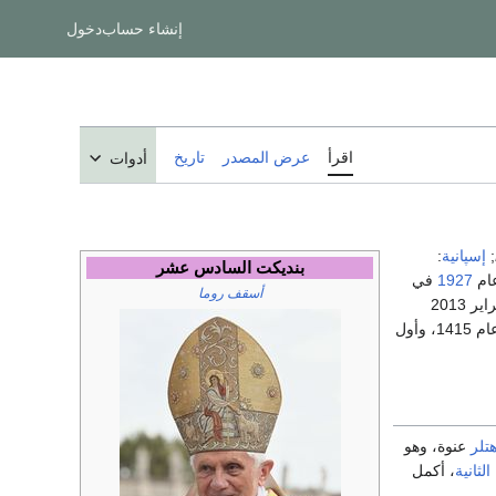
إنشاء حساب
دخول
اقرأ
عرض المصدر
تاريخ
أدوات
;
إسپانية
:
بنديكت السادس عشر
ام
1927
في
أسقف روما
منذ 480 عاماً. استقال من البابوية في 28 فبراير 2013
عام 1415، وأول
تلر
عنوة، وهو
لثانية
، أكمل