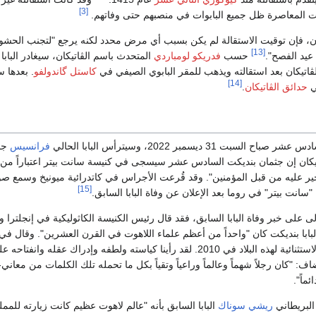
[3]
ت المعاصرة ظل جميع البابوات في منصبهم حتى وفاتهم.
ن، فإن توقيت الاستقالة لم يكن بسبب أي مرض محدد لكنه يرجع "لتجنب الحشود
[13]
 عيد الفصح".
حسب
فدريكو لومباردي
المتحدث باسم الڤاتيكان، سيغادر البابا
اتيكان بعد استقالته ويذهب للمقر البابوي الصيفي في
كاستل گاندولفو
. بعدها س
[14]
حدائق الڤاتيكان
.
سبت 31 ديسمبر 2022، وسيترأس البابا الحالي
فرانسيس
جنا
لأخير عليه من قبل المؤمنين". وقد قُرعت الأجراس في كاتدرائية ميونيخ وسمع
[15]
سانت بيتر" في روما بعد الإعلان عن وفاة البابا السابق.
 على خبر وفاة البابا السابق، فقد قال رئيس الكنيسة الكاثوليكية في إنجلترا وو
ابا بنديكت كان "واحداً من أعظم علماء اللاهوت في القرن العشرين". وقال في ب
خاص الزيارة البابوية الاستثنائية لهذه البلاد في 2010. لقد رأينا كياسته ولطفه وإدراك عقله 
ف: "كان رجلاً شهماً وعالماً وراعياً وتقياً بكل ما تحمله تلك الكلمات من معاني-
ماً".
لبريطاني
ريشي سوناك