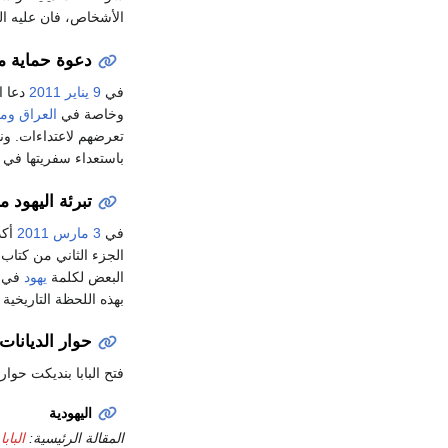
الأشخاص، فان عليه الت
دعوة حماية 
في
9 يناير
2011
دعا ا
وخاصة في
العراق
وم
تعرضهم لاعتداءات. وند
باستعداء سفريتها في
تبرئة اليهود 
في
3 مارس
2011
أكد
الجزء الثاني من كتاب
البعض لكلمة
يهود
في
بهذه اللحظة التاريخية
حوار الديانات
فتح البابا بنديكت حوار
اليهودية
المقالة الرئيسية:
الباب