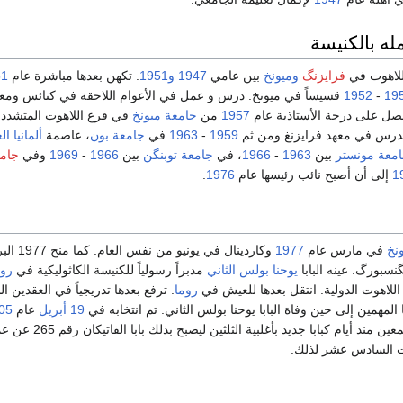
له بالكنيسة
للاهوت في
فرايزنگ
وميونخ
بين عامي
1947
و1951
. تكهن بعدها مباشرة عام
51
19
-
1952
قسيساً في ميونخ. درس و عمل في الأعوام اللاحقة في كنائس ومعا
 حصل على درجة الأستاذية عام
1957
من
جامعة ميونخ
في فرع اللاهوت المتشدد 
1959
-
1963
في
جامعة بون
، عاصمة
ألمانيا ال
معة مونستر
بين
1963
-
1966
، في
جامعة توبنگن
بين
1966
-
1969
وفي
جام
1
إلى أن أصبح نائب رئيسها عام
1976
.
نخ
في مارس عام
1977
وكاردينال في يو
سبورگ. عينه البابا
يوحنا بولس الثاني
مدبراً رسولياً للكنيسة الكاثوليكية في
روم
ة اللاهوت الدولية. انتقل بعدها للعيش في
روما
. ترفع بعدها تدريجياً في العقدين ا
 المهمين إلى حين وفاة البابا يوحنا بولس الثاني. تم انتخابه في
19 أبريل
عام
05
كت السادس عشر لذلك.