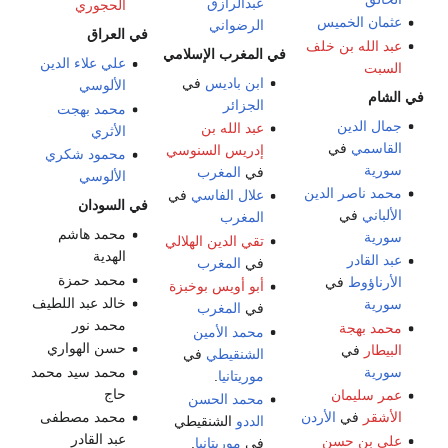
عبدالرازق
الحجوري
عثمان الخميس
الرضواني
في العراق
عبد الله بن خلف
في المغرب الإسلامي
علي علاء الدين
السبت
ابن باديس
في
الألوسي
في الشام
الجزائر
محمد بهجت
جمال الدين
عبد الله بن
الأثري
القاسمي
في
إدريس السنوسي
محمود شكري
سورية
في
المغرب
الألوسي
محمد ناصر الدين
علال الفاسي
في
في السودان
الألباني
في
المغرب
محمد هاشم
سورية
تقي الدين الهلالي
الهدية
عبد القادر
في
المغرب
محمد حمزة
الأرناؤوط
في
أبو أويس بوخبزة
خالد عبد اللطيف
سورية
في
المغرب
محمد نور
محمد بهجة
محمد الأمين
حسن الهواري
البيطار
في
الشنقيطي
في
سورية
محمد سيد محمد
موريتانيا
.
حاج
عمر سليمان
محمد الحسن
الأشقر
في
الأردن
محمد مصطفى
الددو
الشنقيطي
عبد القادر
علي بن حسن
في
موريتانيا
.