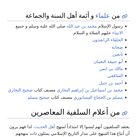
من
علماء
و أئمة أهل السنة والجماعة
رسول الإسلام
محمد بن عبد الله
صلى الله عليه وسلم و جميع
الانبياء
عليهم الصلاة و السلام
الخلفاء الراشدون
صحابة
تابعين
أبو حنيفة النعمان
مالك بن انس
الشافعي
أحمد بن حنبل
محمد بن اسماعيل بن إبراهيم البخاري
مصنف كتاب
صحيح البخاري
مسلم بن الحجاج النيسابوري
مصنف كتاب
صحيح مسلم
من أعلام السلفية المعاصرين
يعتقد السلفيون أنهم ليسوا إلا امتداداً لمنهج
أهل الحديث
. لذا فهم يرون
أن أتباع هذا المنهج على مدار التاريخ الإسلامي يمثلون ذات منهجهم