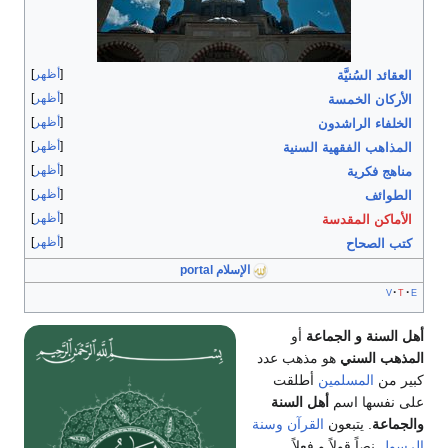
أظهر
العقائد السُنيَّة
أظهر
الأركان الخمسة
أظهر
الخلفاء الراشدون
أظهر
المذاهب الفقهية السنية
أظهر
مناهج فكرية
أظهر
الطوائف
أظهر
الأماكن المقدسة
أظهر
كتب الصحاح
الإسلام portal
v
t
e
أهل السنة و الجماعة
أو
المذهب السني
هو مذهب عدد
كبير من
المسلمين
أطلقت
على نفسها اسم
أهل السنة
والجماعة
. يتبعون
القرآن
وسنة
الرسول
نصاً قولاً و فعلاً.