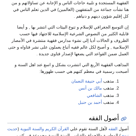
الفقهية المستجدة و تلبية حاجات الناس و الإجابة عن تساؤلاتهم و من
هنا نشأت جماعة من المتفقهين (العالمين) في الدين تعلم الناس في
كل إقليم شؤون دينهم و دنياهم .
إن التوسع الجغرافي للإسلام و تنوع البيئات التي انتشر بها , و أيضا
قابلية الكثير من النصوص الشرعية الإسلامية للاجتهاد فيها حسب
الظروف و الحالات أديا إلى نشوء مدارس فقهية منتشرة في الأمصار
الإسلامية , و أصبح لكل عالم فقيه أتباع يعملون على نشر فتاواه و حتى
العمل ضمن القواعد التي يضعها لإصدار فتاوى جديدة .
المذاهب الفقهية الأربع التي انتشرت بشكل و اسع عند اهل السنة و
أصبحت رسمية في معظم كتبهم هي حسب ظهورها:
مذهب
أبي حنيفة النعمان
مذهب
مالك بن أنس
مذهب
الشافعي
مذهب
أحمد بن حنبل
أصول الفقه
أصول
الفقه
لأهل السنة تقوم علي
القرآن الكريم
والسنة النبوية
(
حديث
نبوي
) المطهرة والإجماع والقياس. السنة النبوية مجموعة في كتب