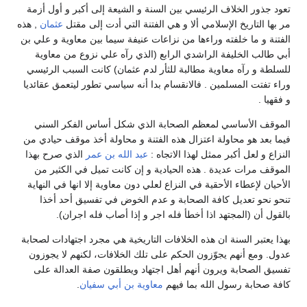
تعود جذور الخلاف الرئيسي بين السنة و الشيعة إلى أكبر و أول أزمة
مر بها التاريخ الإسلامي ألا و هي الفتنة التي أدت إلى مقتل
عثمان
, هذه
الفتنة و ما خلفته وراءها من نزاعات عنيفة سيما بين معاوية و علي بن
أبي طالب الخليفة الراشدي الرابع (الذي رآه علي نزوع من معاوية
للسلطة و رآه معاوية مطالبة للثأر لدم عثمان) كانت السبب الرئيسي
وراء تفتت المسلمين . فالانقسام بدا أنه سياسي تطور ليتعمق عقائديا
و فقهيا .
الموقف الأساسي لمعظم الصحابة الذي شكل أساس الفكر السني
فيما بعد هو محاولة اعتزال هذه الفتنة و محاولة أخذ موقف حيادي من
النزاع و لعل أكبر ممثل لهذا الاتجاه :
عبد الله بن عمر
الذي صرح بهذا
الموقف مرات عديدة . هذه الحيادية و إن كانت تميل في الكثير من
الأحيان لإعطاء الأحقية في النزاع لعلي دون معاوية إلا انها في النهاية
تنحو نحو تعديل كافة الصحابة و عدم الخوض في تفسيق أحد أخذا
بالقول أن (المجتهد اذا أخطأ فله اجر و إذا أصاب فله اجران).
بهذا يعتبر السنة ان هذه الخلافات التاريخية هي مجرد اجتهادات لصحابة
عدول. ومع أنهم يجوّزون الحكم على تلك الخلافات، لكنهم لا يجوزون
تفسيق الصحابة ويرون أنهم أهل اجتهاد ويطلقون صفة العدالة على
كافة صحابة رسول الله بما فيهم
معاوية بن أبي سفيان
.