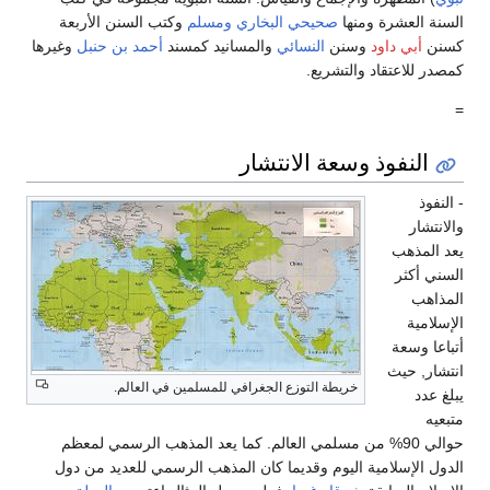
السنة العشرة ومنها
صحيحي
البخاري
ومسلم
وكتب السنن الأربعة
كسنن
أبي داود
وسنن
النسائي
والمسانيد كمسند
أحمد بن حنبل
وغيرها
كمصدر للاعتقاد والتشريع.
=
النفوذ وسعة الانتشار
- النفوذ
والانتشار
يعد المذهب
السني أكثر
المذاهب
الإسلامية
أتباعا وسعة
انتشار, حيث
خريطة التوزع الجغرافي للمسلمين في العالم.
يبلغ عدد
متبعيه
حوالي 90% من مسلمي العالم. كما يعد المذهب الرسمي لمعظم
الدول الإسلامية اليوم وقديما كان المذهب الرسمي للعديد من دول