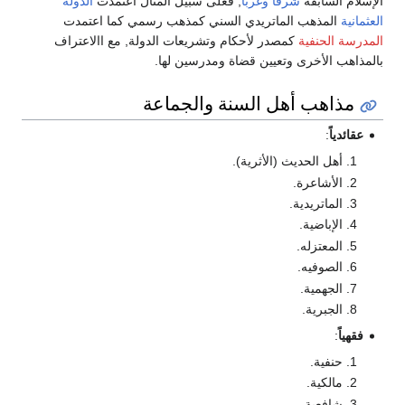
الإسلام السابقة
شرقا
وغربا
, فعلى سبيل المثال اعتمدت
الدولة
العثمانية
المذهب الماتريدي السني كمذهب رسمي كما اعتمدت
المدرسة الحنفية
كمصدر لأحكام وتشريعات الدولة, مع االاعتراف
بالمذاهب الأخرى وتعيين قضاة ومدرسين لها.
مذاهب أهل السنة والجماعة
عقائدياً
:
أهل الحديث (الأثرية).
الأشاعرة.
الماتريدية.
الإباضية.
المعتزله.
الصوفيه.
الجهمية.
الجبرية.
فقهياً
:
حنفية.
مالكية.
شافعية.