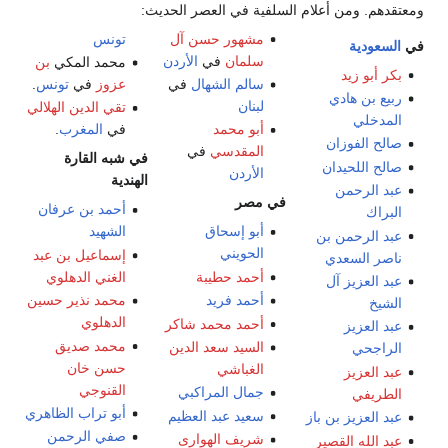
ومعتقدهم. ومن أعلام السلفية في العصر الحديث:
مشهور حسن آل
تونس
في
السعودية
سلمان
في
الأردن
محمد المكي
بن
بكر أبو زيد
سالم الشهال
في
عزوز
في
تونس
.
ربيع بن هادي
لبنان
تقي الدين الهلالي
المدخلي
أبو محمد
في
المغرب
.
صالح الفوزان
المقدسي
في
في شبه القارة
صالح اللحيدان
الأردن
الهندية
عبد الرحمن
في مصر
أحمد بن عرفان
البراك
أبو إسحاق
الشهيد
عبد الرحمن بن
الحويني
إسماعيل بن عبد
ناصر السعدي
أحمد حطيبة
الغني الدهلوي
عبد العزيز آل
أحمد فريد
محمد نذير حسين
الشيخ
الدهلوي
أحمد محمد شاكر
عبد العزيز
محمد صديق
السيد سعد الدين
الراجحي
حسن خان
الغباشي
عبد العزيز
القنوجي
جمال المراكبي
الطريفي
أبو تراب الظاهري
سعيد عبد العظيم
عبد العزيز بن باز
صفي الرحمن
شريف الهوارى
عبد الله القصير