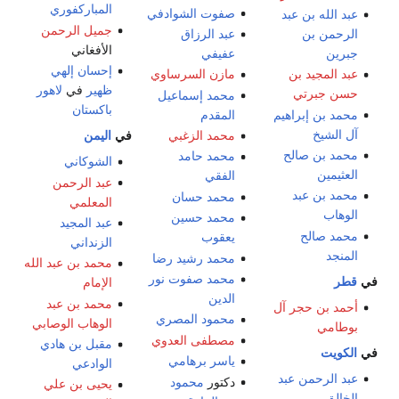
المباركفوري
صفوت الشوادفي
عبد الله بن عبد
جميل الرحمن
الرحمن بن
عبد الرزاق
الأفغاني
جبرين
عفيفي
إحسان إلهي
عبد المجيد بن
مازن السرساوي
ظهير
في
لاهور
حسن جبرتي
محمد إسماعيل
باكستان
محمد بن إبراهيم
المقدم
آل الشيخ
محمد الزغبي
في
اليمن
محمد بن صالح
محمد حامد
الشوكاني
العثيمين
الفقي
عبد الرحمن
محمد بن عبد
محمد حسان
المعلمي
الوهاب
محمد حسين
عبد المجيد
محمد صالح
يعقوب
الزنداني
المنجد
محمد رشيد رضا
محمد بن عبد الله
محمد صفوت نور
في
قطر
الإمام
الدين
محمد بن عبد
أحمد بن حجر آل
محمود المصري
الوهاب الوصابي
بوطامي
مصطفى العدوي
مقبل بن هادي
في
الكويت
ياسر برهامي
الوادعي
عبد الرحمن عبد
دكتور
محمود
يحيى بن علي
الخالق