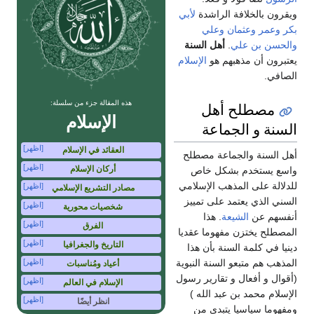
ويقرون بالخلافة الراشدة
لأبي
بكر
وعمر
وعثمان
وعلي
والحسن بن علي
.
أهل السنة
يعتبرون أن مذهبهم هو
الإسلام
الصافي.
هذه المقالة جزء من سلسلة:
مصطلح أهل
الإسلام
السنة و الجماعة
[اظهر]
العقائد في الإسلام
أهل السنة والجماعة مصطلح
[اظهر]
أركان الإسلام
واسع يستخدم بشكل خاص
للدلالة على المذهب الإسلامي
[اظهر]
مصادر التشريع الإسلامي
السني الذي يعتمد على تمييز
[اظهر]
شخصيات محورية
أنفسهم عن
الشيعة
. هذا
[اظهر]
الفرق
المصطلح يختزن مفهوما عقديا
[اظهر]
التاريخ والجغرافيا
دينيا في كلمة السنة بأن هذا
المذهب هم متبعو السنة النبوية
[اظهر]
أعياد ومُناسبات
(أقوال و أفعال و تقارير رسول
[اظهر]
الإسلام في العالم
الإسلام محمد بن عبد الله )
[اظهر]
انظر أيضًا
ومفهوما سياسيا يتبدى من