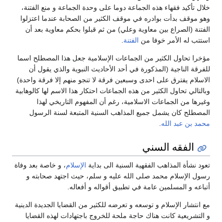
خلال تأكيد فقهاء هذه الجماعة دوما على وحدة الجماعة و منع الفتنة،
وهو موقف بدأت بوادره في موقف الكثير من الصحابة عندما اعتزلوا
الفتنة (الصراع بين معاوية وعلي) من ثم قبلوا بحكم معاوية بعد أن
استتب له الأمر خوفا من
الفتنة
.
مؤخرا تحاول الكثير من الجماعات الإسلامية جعل هذا المصطلح اسما
للفرقة الناجية (المذكورة في أحد الأحاديث النبوية والذي يقول أن
الاسلام يفترق على احدى وسبعين فرقة لا تنجو منهم إلا فرقة واحدة)
وبالتالي تحاول الكثير من هذه الجماعات احتكار هذا الاسم لها كالوهابية
وغيرها من الجماعات الاسلامية، رغم أن المفهوم التاريخي لهذا
المصطلح كان يشمل جميع المذاهب السنية المتبعة لسنة الرسول
محمد بن عبد الله
.
الفقه السني
تعود نشأة المذاهب الفقهية السنية الى بداية
الإسلام
، و خاصة بعد وفاة
رسول الإسلام محمد صلى الله عليه و سلم، حيث اجتهد صحابته و
أتباعه و المسلمين عامة في تطبيق أقواله و أفعاله.
مع انتشار الإسلام و توسعه و تعرضه للكثير من القضايا الجديدة الدينية
و التشريعية كانت هناك حاجة ملحة للخروج باجتهادات لهذه القضايا