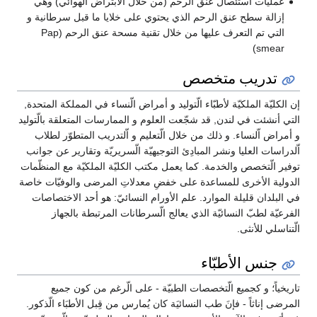
عمليات استئصال عنق الّرحم (من خلال الابتراض الهوائي) وهي
إزالة سطح عنق الرحم الذي يحتوي على خلايا ما قبل سرطانية و
التي تم التعرف عليها من خلال تقنية مسحة عنق الرحم (Pap
smear)
تدريب متخصص
إن الكليّة الملكيّة لأطبّاء الّتوليد و أمراض الّنساء في المملكة المتحدة,
التي أنشئت في لندن, قد شجّعت العلوم و الممارسات المتعلقة بالّتوليد
و أمراض اّلنساء. و ذلك من خلال الّتعليم و اّلتدريب المتطوّر لطلاب
اّلدراسات العليا ونشر المبادِئ التوجيهيّة الّسريريّة وتقارير عن جوانب
توفير الّتخصص والخدمة. كما يعمل مكتب الكليّة الملكيّة مع المنظّمات
الدولية الأخرى للمساعدة على خفضِ معدلاتِ المرضى والوفيّات خاصة
في البلدان قليلة الموارد. علم الأورام النسائيّ: هو أحد الاختصاصات
الفرعيّة لطبّ النسائيّة الذي يعالج الّسرطانات المرتبطة بالجهاز
الّتناسلي للأنثى.
جنس الأطبّاء
تاريخياً؛ و كجميع الّتخصصات الطبيّة - على الّرغم من كون جميع
المرضى إناثاً - فإنَ طب النسائيَة كان يُمارس من قِبل الأطبَاء الّذكور.