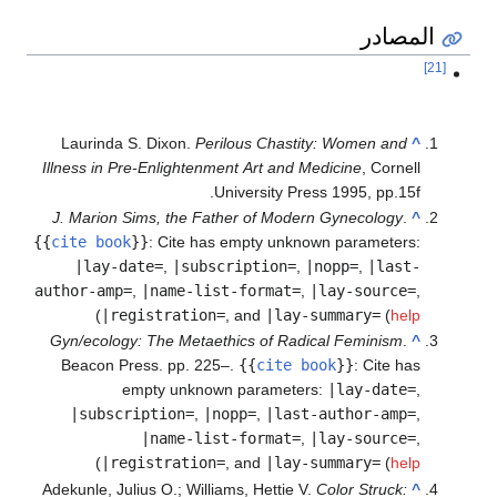
المصادر
[21]
Laurinda S. Dixon.
Perilous Chastity: Women and
^
Illness in Pre-Enlightenment Art and Medicine
, Cornell
University Press 1995, pp.15f.
J. Marion Sims, the Father of Modern Gynecology
.
^
{{
cite book
}}
:
Cite has empty unknown parameters:
|lay-date=
,
|subscription=
,
|nopp=
,
|last-
author-amp=
,
|name-list-format=
,
|lay-source=
,
)
|registration=
, and
|lay-summary=
(
help
Gyn/ecology: The Metaethics of Radical Feminism
.
^
Beacon Press. pp. 225–.
{{
cite book
}}
:
Cite has
empty unknown parameters:
|lay-date=
,
|subscription=
,
|nopp=
,
|last-author-amp=
,
|name-list-format=
,
|lay-source=
,
)
|registration=
, and
|lay-summary=
(
help
Adekunle, Julius O.; Williams, Hettie V.
Color Struck:
^