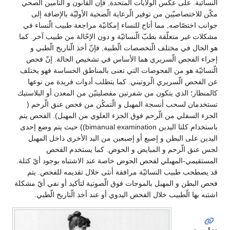
الّنسائية. على عكس الولايات المتحدة, فإن القانون و التأمين الّصحي
مكّن للاختصاصيّين من توفير الّرعاية الّصحية الأوليّة بالإضافة إلى
جوانب اختصّاصه, مما أتاح للنساء إمكانيّة مراجعة طبيب الّنساء في
مشكلات غير متعلّقة بطبّ الّنسائيّة و دون الإحّالة من طبيب آخر. كما
هو الحال في مختلف الّتخصصات الّطبية, فإنّ أخذ الّتاريخ الّطبي و
إجراء الفحص الّسريري هما الأساس في تشخيص الحالة. إنّ فحص
الّنسائيّة هو من الفحوصات التي تعنى بالمناطق الحساسة فهو يختلف
عن الفحص الّسريري الّروتيني. كما يتطلب أدوات فريدة من نوعها
كالمنظار؛ الذي يتكون من شفرتين مفصليتيّن من المعدن أو البلاستيك
تستخدمان لسحب أنسجة المهبل و الّتمكُن من فحص عنق الّرحم (
الجزء السفلي من الّرحم فوق الجزء العلوي من المهبل). الفحص يتم
باستخدام كلتا اليدين bimanual examination)) حيث يتم وضع إحدى
اليدين على البطن و إصبع أو إصبعين من اليد الأخرى داخل المهبل
لجس عنق الّرحم و المبايض و الحوض. كما يستخدم الفحص
المستقيمي-المهبلي لفحص الحوض خاصة عند الاشتباه بوجود أيّ كتلة.
قد يصطحب طبيب النسائيّة مرافقة أنثى خلال تقديمه للفحص. يتم
فحص البطن و المهبل بالموجات فوق الّصوتية لتأكيد أو نفي أيّ مشكلة
اشتبه بها الّطبيب خلال الفحص اليدوي أو عند أخذ الّتاريخ الّطبي.