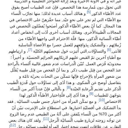
غير أنَه و في الآونة الأخيرة وبعد إزالة الحواجز التعليميّة و الّتدريبيّة
التي تحوَل دون مُمارسة هذا التخصص, فإنَ عدد الطبيبات أصبح يفوق
[5]
عدد الأطبَاء الذكور.
و هنالك أسباب عديدة لذلك؛ منها تجارُب الّنساء
مع الأطبّاء التي لم تجرِ على نحوٍ جيّد, مما حفّزهنّ على الاختصاص في
هذا المجال. كما أنً بعض الأطبّاء الّذكور أصبَحوا يُفضّلون الّتخصص في
المجالات الّطبيةالأُخرى. وهنالك أسباب أخرى أدًت إلى انخفاض أعداد
أطبًاء الّنسائية الّذكور، منها: قلًة الاحترام التي واجهها الأطبًاء من
زُملائِهم ، والّتشكيك بِدَوافِعهم للعمل حصرا مع الأعضاءِ الّتناسلية
[7]
[6]
للأنثى,
والتساؤُلات ِالتي أُثيرَت حَول شخصيًتهم الكليّة
، و ارتِباطهم
مع أطباءٍ آخرين تمً القبض عليهم لارتِكابِهم الجرائِم الجنسيًة. و أخيراً ؛
محدوديًة فُرَص العمل. تُبَيّن الّدراسات عدم شعور غالبية اّلنساء بالّراحةِ
عندَ الفحص من قِبَل طبيب ذكر. و بما أنً الفحص من قِبَل طبيبة يُقَلّل
من شعورِ المرأةِ بالِإحراج فإنًها تتمكًن من التحدٌث بحريًة تامّة و
بتفاصيل أوضح عن الّشكوى. و هذا أدًى إلى تساؤُلات حول قُدرَةِ الّطبيب
[8]
الّذكر على تقديم الّرعايةِ الجيّدة
. و بالّتالي فإنً عدداً أكبر من الّنساء
[9]
يتوجًهنَ للطبيبات
و هذا أدّى إلى قلًةِاختيار الأطباّء الّذكور لهذا
[10]
الاختصاص
. و مع تمكُن المرأة من اختيار جنس طبيب النسائيًة , فقد
بدأ التشكيك في أفضليًةِ اختيارِها. في استطلاع على الإنترنت تبيًن أنً
أكثر من 70% من الّنساء يتّفقن على أنًهُ من الطبيعي عدم رِضا الزوج
[11]
عن توجٌه زوجته لزيارةِ طبيب الّنسائيّة الّرجل
. ولقد كان هناك بعض
[12]
التقارير عن علاقات انتهت نتيجة اختيار المرأة لطبيب نسائيّة رجل
؛