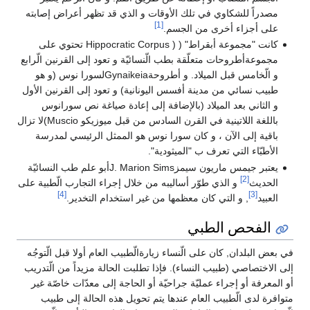
مصدراً للشكاوي في تلك الأوقات و الذي قد تظهر أعراض إصابته
[1]
على أجزاء أخرى من الجسم.
كانت "مجموعة أبقراط" ( ( Hippocratic Corpus تحتوي على
مجموعةأطروحات متعلّقة بطب الّنسائيّة و تعود إلى القرنين الّرابع
و الّخامس قبل الميلاد. و أطروحةGynaikeiaلسورا نوس (و هو
طبيب نسائي من مدينة أفسس اليونانية) و تعود إلى القرنين الأول
و الثاني بعد الميلاد (بالإضافة إلى إعادة صياغة نص سورانوس
باللغة اللاتينية في القرن السادس من قبل ميوزيكو Muscio)لا تزال
باقية إلى الآن ، و كان سورا نوس هو الممثل الرئيسي لمدرسة
الأطبّاء التي تعرف ب "الميثودية".
يعتبر جيمس ماريون سيمزJ. Marion Simsأبو علم طب النسائيّة
[2]
الحديث
و الذي طوّر أساليبه من خلال إجراء التجارب الّطبية على
[4]
[3]
العبيد
, و التي كان معظمها من غير استخدام التخدير.
الفحص الطبي
في بعض البلدان, كان على الّنساء زيارةالّطبيب العام أولا قبل الّتوجُه
إلى الاختصاصي (طبيب النساء). فإذا تطلبت الحالة مزيداً من الّتدريب
أو المعرفة أو إجراء عمليّة جراحيّة أو الحاجة إلى معدّات خاصّة غير
متوافرة لدى الّطبيب العام عندها يتم تحويل هذه الحالة إلى طبيب