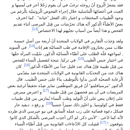
فقد يشعرُ الّزوج أنً زوجتَه ترغبُ في أن يقوم رَجُلا آخر في لَمسِها و
العبث في أعضائِها الّتناسلية خلال إجراء الفحوص الّروتينيّة بالٌرغم من
وجود الّطبيبات المختصًات و اعتبار ذلك الفعل "خيانة" . كما اعترف
بعضُ الأطباّءُ الّذكور أنًه هناك تحرٌشات من قِبَل المرضى أثناء تقديم
[13]
الفحص و هذا أيضاً من أسبابِ تجنُبِهم لهذا الاختصاص
.
ولقد وَجدَت الًتقارير في الولايات المتحدة أنً أربعة من أصلِ خمسة
[14]
طلاب ممن يختارون الإقامة في طب النسائيّة هم إناث
. في الّسويد
, لمواجهة قلًة الطلب على أطبّاء الّنسائيّة الّذكور، سُلِبَت المرأة حقًها
[15]
في اختيارِ جنس الّطبيب
. في تركيا, نتيجة لتفضيل الّنساء للفحص
[16]
من قِبَل طبيبة فإنً هناك عدد قليل جداً من الأطبّاء الّذكور
. كان
هناك عدد من التحديًات القانونية في الولايات المتحدة ضد مقدّمي
الّرعاية الصحيًة الذين بدأوا بالّتوظيف بناءً على جنس الّطبيب. قال
الّدكتور "مرسيافلينو" أنً فريق الموظًفين تمايز ضِدًه تحقيقاً لرغبةِ بعض
[17]
المريضات في أن يتم فحصهنً من قِبَل طبيبة.
و اعترض ممرض
على إعلان ينص على أنً الّتوليد وطب الّنساء يُمارَس من قِبَل طبيبات
[18]
فقط في كولومبيا, و اعتُبِرَ ذلك تمييزاً جنسياً
. و رفع د. ديفيد جار
فينكل دعوة قضائية على رب عمله الّسابق في نيو جيرسي الذي طرده
لأنًه كما ادًعى : "لأنني ذكر, لم أكن أجذِب المرضى بالّشكل الذي كانوا
[17]
يتوقعون ".
فَشِلت كل الادّعاءات القانونية من قِبَل أطبًاء الّنساء