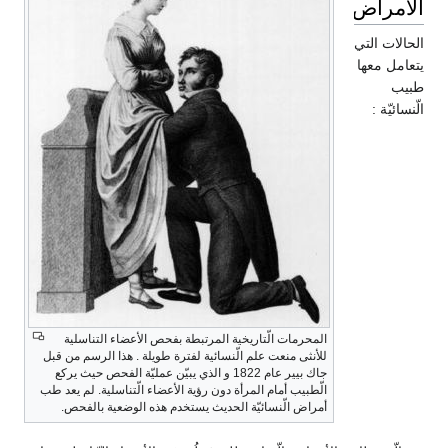
الأمراض
الحالات التي
يتعامل معها
طبيب
الّنسائيّة :
المحرمات الّتاريخية المرتبطة بفحص الأعضاء التناسلية
للأنثى منعت علم الّنسائية لفترة طويلة . هذا الرسم من قبل
جاك بيير عام 1822 و الذي يبيّن عمليّة الفحص حيث يركع
الّطبيب أمام المرأة دون رؤية الأعضاء الّتناسلية. لم يعد طب
أمراض الّنسائيّة الحديث يستخدم هذه الوضعية بالفحص.