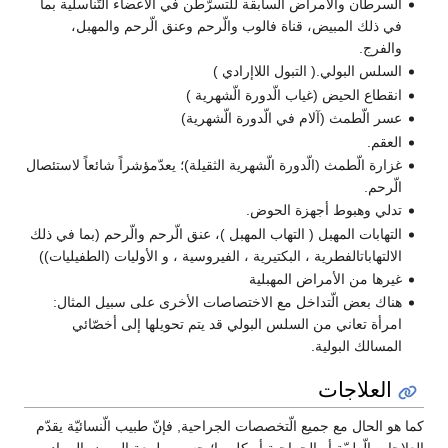
الّسرطان والأمراض الّسابقة للتسرّطُن في الأعضاء التّناسلية بما
في ذلك المبيض، قناة فالوب والّرحم وعنق الّرحم والمهبل،
والفرج.
السلس البولي.( التبول اللاإرادي )
انقطاع الحيض (غياب الّدورة الّشهرية )
عسر الّطمث (آلام في الّدورة الّشهرية)
العقم.
غزارة الّطمث (الّدورة الّشهرية الثقيلة)؛ يعدّمؤشراً شائعاً لاستئصال
الّرحم.
تدلي وهبوط أجهزة الحوض.
التهابات المهبل ( التهاب المهبل )، عنق الّرحم والّرحم (بما في ذلك
الالتهاباتالفطرية ، البكتيرية ، الفيروسية ، و الأوليات (الطفيليات))
غيرها من الأمراض المهبلية
هناك بعض الّتداخل مع الاختصاصات الأخرى على سبيل المثال:
امرأة تعاني من السلس البولي قد يتم تحويلها إلى أخصّائي
المسالك البولية.
العلاجات
كما هو الحال مع جميع الّتخصصات الجراحية, فإنّ طبيب الّنسائيّة يقدّم
العلاجات الّطبيّة أو الجراحية أو كليهما؛ حسب طبيعة المرض المراد