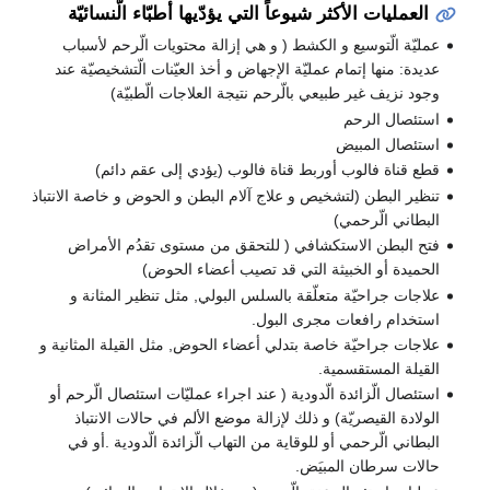
العمليات الأكثر شيوعاً التي يؤدّيها أطبّاء الّنسائيّة
عمليّة الّتوسيع و الكشط ( و هي إزالة محتويات الّرحم لأسباب
عديدة: منها إتمام عمليّة الإجهاض و أخذ العيّنات الّتشخيصيّة عند
وجود نزيف غير طبيعي بالّرحم نتيجة العلاجات الّطبيّة)
استئصال الرحم
استئصال المبيض
قطع قناة فالوب أوربط قناة فالوب (يؤدي إلى عقم دائم)
تنظير البطن (لتشخيص و علاج آلام البطن و الحوض و خاصة الانتباذ
البطاني الّرحمي)
فتح البطن الاستكشافي ( للتحقق من مستوى تقدُم الأمراض
الحميدة أو الخبيثة التي قد تصيب أعضاء الحوض)
علاجات جراحيّة متعلّقة بالسلس البولي, مثل تنظير المثانة و
استخدام رافعات مجرى البول.
علاجات جراحيّة خاصة بتدلي أعضاء الحوض, مثل القيلة المثانية و
القيلة المستقسمية.
استئصال الّزائدة الّدودية ( عند اجراء عمليّات استئصال الّرحم أو
الولادة القيصريّة) و ذلك لإزالة موضع الألم في حالات الانتباذ
البطاني الّرحمي أو للوقاية من التهاب الّزائدة الّدودية .أو في
حالات سرطان المبيَض.