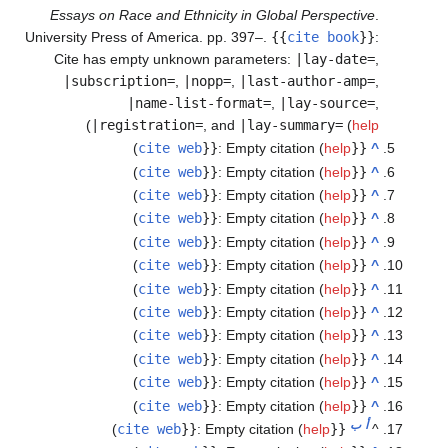
Essays on Race and Ethnicity in Global Perspective
.
University Press of America. pp. 397–.
{{
cite book
}}
:
Cite has empty unknown parameters:
|lay-date=
,
|subscription=
,
|nopp=
,
|last-author-amp=
,
|name-list-format=
,
|lay-source=
,
)
|registration=
, and
|lay-summary=
(
help
)
cite web
}}
:
Empty citation (
help
{{
^
)
cite web
}}
:
Empty citation (
help
{{
^
)
cite web
}}
:
Empty citation (
help
{{
^
)
cite web
}}
:
Empty citation (
help
{{
^
)
cite web
}}
:
Empty citation (
help
{{
^
)
cite web
}}
:
Empty citation (
help
{{
^
)
cite web
}}
:
Empty citation (
help
{{
^
)
cite web
}}
:
Empty citation (
help
{{
^
)
cite web
}}
:
Empty citation (
help
{{
^
)
cite web
}}
:
Empty citation (
help
{{
^
)
cite web
}}
:
Empty citation (
help
{{
^
)
cite web
}}
:
Empty citation (
help
{{
^
أ
ب
)
cite web
}}
:
Empty citation (
help
{{
^