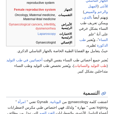
الجهاز التناسلي
reproductive system
للأنثى
(
المهبل
الجهاز
Female reproductive system
والرحم
والمبيض
)
التقسيمات
Oncology, Maternal medicine,
وَيهتم أيضاً
بالثدي
،
Maternal-fetal medicine
ويمكن تعريف طب
الأمراض
,
infertility
,
Gynaecological cancers
الرئيسية
النساء بشكل حَرفي
dysmenorrhea
على أنهُ "علم
الاختبارات
Laparoscopy
الرئيسية
النساء
"، وَيُعتبر
طب
الإخصائي
Gynaecologist
الذكورة
نَظيره،
حيثُ يتعامل مع القضايا الطبية الخاصة بالجهاز التناسلي الذكري.
يُعتبر جميع أخصائي طب النساء بنفس الوقت
أخصائيين في طب التوليد
(
طب التوليد والنسائيات
)، ويُعتبر تخصص طب التوليد وطب النساء
متداخلين بشكل كبير.
التسمية
اشتقت كلمة gynaecology من
اليونانية
. Gynaik تعني "
امرأة
"
وlogios تعني " مهارة " ولذلك فهي اختصاص طبي مكرس لاضطرابات
أعضاء التناسل الأنثوية، ولاضطرابات
الغدد الصم
التي تبذل من وظائف