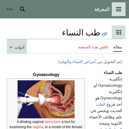
المعرفة
القائمة الرئيسية
بحث
أدوات
طب النساء
تبديل عرض جدول المحتويات
مقالة
ناقش هذه الصفحة
أدوات
(تم التحويل من
أمراض النساء والتوليد
)
طب النساء
Gynaecology
إنگليزية:
Gynaecology
أو
إنگليزية:
Gynecology
هو
أحد فروع
الطب
الحديث وَيختص في
علم وظائف الأعضاء
A dilating vaginal
speculum
, a tool for
الأنثوية وصِحة
examining the
vagina
, in a model of the female