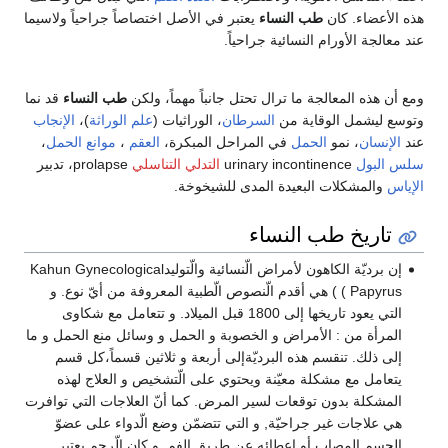
هذه الأعضاء. كان
طب النساء
يعتبر في الأصل اختصاصاً جراحياً ولاسيما
عند معالجة الأورام النسائية جراحياً.
ومع أن هذه المعالجة ما ترال تحتل جانباً مهماً، ولكن
طب النساء
قد نما
وتوسع ليشمل الوقاية من
السرطان
، الوراثیات (
علم الوراثة
)،
الإنجاب
عند
الإنسان
، نمو
الحمل
في المراحل المبكرة،
العقم
،
موانع الحمل
،
سلس البول
urinary incontinence
التدلي التناسلي
prolapse، تدبير
الإياس
والمشكلات البعيدة المدى للشيخوخة.
تاريخ طب النساء
إن برديّة الكاهون لأمراض الّنسائية والّتوليدKahun Gynecological
Papyrus ) ) هي أقدم الّنصوص الّطبية المعروفة من أيّ نوع. و
التي يعود تاريخها إلى 1800 قبل الميلاد. و تتعامل مع شكاوى
المرأة من : الأمراض و الخصوبة و الحمل و وسائل منع الحمل و ما
إلى ذلك. تنقسم هذه البرديّةإلى أربعة و ثلاثين قسماً،كل قسم
يتعامل مع مشكلة معيّنة ويحتوي على الّتشخيص و العلاج لهذه
المشكلة بدون توقعات لسير المرض. كما أنّ العلاجات التي توافرت
هي علاجات غير جراحيّة, و التي تتضمّن وضع الّدواء على عضوّ
الجسم المصاب أو إعطائه عن طريق الفم. و كان الّرحم يعتبر