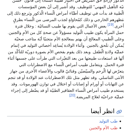
الّذكور لإزالةِ حق المريض في اختيار طبيبه استناداً إلى قانون "حُسن
نيًة التأهيل المهني" للتوظيف. وقد أُشير إلى أنً بعضَ المؤسسات
الّطبية قد بدأت في توظيف أطبّاء أمراض الّنساء الّذكور ويَرجِع ذلك إلى
مَظهرِهم الخارجي و ذلك كمُحاوَلةٍ لجذب المرضى من الّنساء بطرقٍ
[19]
أخرى.
بعض الأعمال التي يقوم بها طبيب النسائيًة : وخلال فترة
حمل المرأة يكون طبيب الّتوليد مسؤولاً عن صحةِ كل من الأمِ والجنين.
وعلى الّطبيبِ المعالج أن يهتم بمعالجةِ الأم متجنبًا أيًة متاعب صحيّة
يُمكن أن تلَحق بالجنين. وأثناء الولادة يُساعِد أخصائي التوليد في إتمام
عمليّة ولادةِ الّطفل. وبعد ذلك يقوم بفحصِ الأم بصورة دوريّة للتأكٌد من
أنًها قد استعادت طبيعتها من بعد التغيٌرات التي طرأت على جسمها أثناء
فترة الحمل. ويتعامل طبيب أمراض الّنساء مع الاضطرابات التي
يتعرّض لها الّرحم والمبيّضيّن وقناتَيّ فالوب والأعضاء الأُخرى من جهاز
الأنثى التناسلي. وقد تظهر مثل تلك الاضطرابات عند الولادة أو قد تنجم
عن التهابات أو أورام أو إصابات أو اختلال في توازن الهورمونات. وقد
يستخدم طبيب أمراض الّنساء العقاقير الطبيّة أو قد يضّطر إلى إجراء
[20]
عمليّة جراحيّة لعلاج المريضة.
انظر أيضا
طب التوليد
طب الأم والجنين