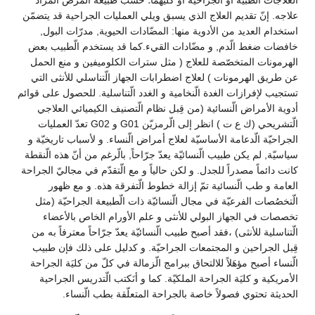
علاجه. إنّ تقديم العلاج الذي يسبق ويلي العمليات الجراحية قد يتضمّن
استخدام العديد من الأدوية منها: المضّادات الحيوية, مدرّات البول,
خافضات ضغط الّدم, و مضّادات القيء.كما قد يستخدم الّطبيب بعض
الهرمونات المتخصّصة للعلاج ( مثل سترات الكلوميفين و منع الحمل
عن طريق الهرمونات ) لعلاج اضطرابات الجهاز الّتناسلي للأنثى التي
تستجيب لإفرازات الغدة الّنخامية و الغدد الّتناسلية. للحصول على قوائم
أدوية الأمراض الّنسائية (من قِبل نظام الّتصنيف الكيميائي العلاجي
الّتشريحي (ك ع ت ) انظر إلى الّرمزيّن G01 و G02 تعدّ العمليات
الجراحيّة الّدعامة الأساسيّة لعلاج أمراض الّنساء. و لأسباب تاريخيّة و
سياسيّة, لم يكن طبيب الّنسائيّة يعدّ جرّاحاً, بالّرغم من أنّ هذه الّنقطة
كانت دائماً مصدراً للجدل. و لكن حالياً و مع الّتقدّم في مجاليّ الجراحة
العامة و طب الّنسائية تمّ إزالة خطوط الّتفرقة هذه. و مع ظهور
الّتخصُصات الفرعيّة في مجال الّنسائيّة ذات الّطبيعة الجراحيّة (مثل
تخصصات في الجهاز البولي للأنثى و علم الأورام الخاص بالأعضاء
الّتناسلية للأنثى) ،فقد أصبح طبيب الّنسائيّة يعدّ جرّاحاً معترفاً به من
قِبل الجراحين و المجتمعات الجراحيّة. و كدليل على ذلك فإن طبيب
الّنساء أصبح مؤهَلاً للالتحاق ببرامج الّزمالة في كلّ من كليَة الجراحة
الأمريكية و كليَة الجراحة الملكيّة. كما و أنَكتب الّتدريس الجراحية
الحديثة تحتوي فصولاً خاصة بالجراحة المتعلّقة بطب الّنساء.