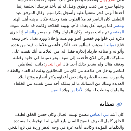
وعليها سرج من ذهب وطوق وقيل له لم يأخذ فرسك الخليفة إنما
أخذها أتوني فخر مغشياً عليه وأسجل بكرامتهم. وقال المرفق عبد
اللطيف كان الناصر قد ملأ القلوب هيبة وخيفة فكان يرهبه أهل الهند
ومصر
كما يرهبه أهل بغداد فأحيا بهيبته الخلافة وكانت قد ماتت بموت
المعتصم
ثم ماتت بموته. وكان الملوك والأكابر بمصر
والشام
إذا جرى
ذكره في خلواتهم خفضوا أصواتهم هيبة وإجلالا وورد بغداد تاجر ومعه
قناع
دمياط
المذهب فسألوه عنه فأنكر فأعطى علامات فيه: من عدده
وألوانه وأصنافه فازداد إنكاره فقيل له: من العلامات أنك نقمت على
مملوكك التركي فلان فأخذته إلى سيف بحر دمياط في خلوة وقتلته
ودفنته هناك ولم يشعر بذلك أحد. قال
ابن النجار
: دانت السلاطين
للناصر ودخل في طاعته من كان من المخالفين وذلت له العتاة والطغاة
وانقهرت بسيفه الجبابرة واندحض أعداؤه وكثر أنصاره وفتح البلاد
العديدة وملك من الممالك ما لم يملكه أحد ممن تقدمه من الخلفاء
والملوك وخطب له ببلاد
الأندلس
وبلاد
الصين
صفاته
كان أشد
بني العباس
تنصدع لهيبته الجبال وكان حسن الخلق لطيف
الخلق كامل الظرف فصيح اللسان بليغ البيان له التوقيعات المسددة
والكلمات المؤيدة وكانت أيامه غرة في وجه الدهر وردة في تاج الفخر.