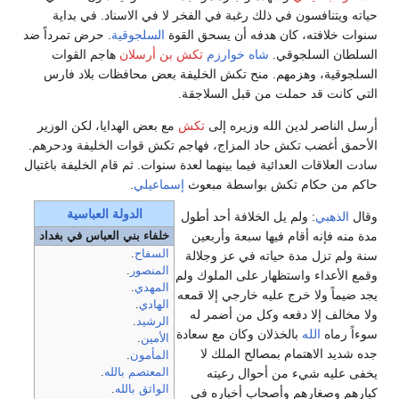
حياته ويتنافسون في ذلك رغبة في الفخر لا في الاسناد. في بداية
سنوات خلافته، كان هدفه أن يسحق القوة
السلجوقية
. حرض تمرداً ضد
السلطان السلجوقي.
شاه خوارزم
تكش بن أرسلان
هاجم القوات
السلجوقية، وهزمهم. منح تكش الخليفة بعض محافظات بلاد فارس
التي كانت قد حملت من قبل السلاجقة.
أرسل الناصر لدين الله وزيره إلى
تكش
مع بعض الهدايا، لكن الوزير
الأحمق أغضب تكش حاد المزاج، فهاجم تكش قوات الخليفة ودحرهم.
سادت العلاقات العدائية فيما بينهما لعدة سنوات. ثم قام الخليفة باغتيال
حاكم من حكام تكش بواسطة مبعوث
إسماعيلي
.
الدولة العباسية
وقال
الذهبي
: ولم يل الخلافة أحد أطول
مدة منه فإنه أقام فيها سبعة وأربعين
خلفاء بني العباس في بغداد
السفاح
.
سنة ولم تزل مدة حياته في عز وجلالة
المنصور
.
وقمع الأعداء واستظهار على الملوك ولم
المهدي
.
يجد ضيماً ولا خرج عليه خارجي إلا قمعه
الهادي
.
ولا مخالف إلا دفعه وكل من أضمر له
الرشيد
.
سوءاً رماه
الله
بالخذلان وكان مع سعادة
الأمين
.
جده شديد الاهتمام بمصالح الملك لا
المأمون
.
يخفى عليه شيء من أحوال رعيته
المعتصم بالله
.
الواثق بالله
.
كبارهم وصغارهم وأصحاب أخباره في