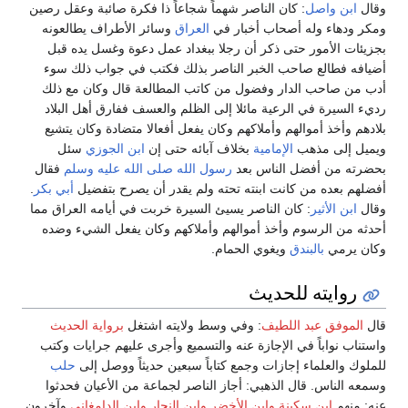
وقال
ابن واصل
: كان الناصر شهماً شجاعاً ذا فكرة صائبة وعقل رصين
ومكر ودهاء وله أصحاب أخبار في
العراق
وسائر الأطراف يطالعونه
بجزيئات الأمور حتى ذكر أن رجلا ببغداد عمل دعوة وغسل يده قبل
أضيافه فطالع صاحب الخبر الناصر بذلك فكتب في جواب ذلك سوء
أدب من صاحب الدار وفضول من كاتب المطالعة قال وكان مع ذلك
رديء السيرة في الرعية مائلا إلى الظلم والعسف ففارق أهل البلاد
بلادهم وأخذ أموالهم وأملاكهم وكان يفعل أفعالا متضادة وكان يتشيع
ويميل إلى مذهب
الإمامية
بخلاف آبائه حتى إن
ابن الجوزي
سئل
بحضرته من أفضل الناس بعد
رسول الله
صلى الله عليه وسلم
فقال
أفضلهم بعده من كانت ابنته تحته ولم يقدر أن يصرح بتفضيل
أبي بكر
.
وقال
ابن الأثير
: كان الناصر يسيئ السيرة خربت في أيامه العراق مما
أحدثه من الرسوم وأخذ أموالهم وأملاكهم وكان يفعل الشيء وضده
وكان يرمي
بالبندق
ويغوي الحمام.
روايته للحديث
قال
الموفق عبد اللطيف
: وفي وسط ولايته اشتغل
برواية الحديث
واستناب نواباً في الإجازة عنه والتسميع وأجرى عليهم جرايات وكتب
للملوك والعلماء إجازات وجمع كتاباً سبعين حديثاً ووصل إلى
حلب
وسمعه الناس. قال الذهبي: أجاز الناصر لجماعة من الأعيان فحدثوا
عنه: منهم
ابن سكينة
وابن الأخضر
وابن النجار
وابن الدامغاني
وآخرون.