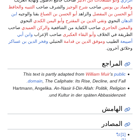
الرازي
وأبو السعادات ابن الأثير
صاحب جامع الأصول ونهاية الغريب
والعماد بن يونس
صاحب
شرح الوجيز
والشرف صاحب
التنبيه
والحافظ
أبو الحسن بن المفضل
والزاهد
أبو الحسن بن الصباغ
بقنا والوجيه
ابن
الدهان
النحوي
وتقي الدين بن المقترح
وأبو اليمن الكندي
النحوي
والمعين الحاجري
صاحب الكفاية من الشافعية
والركن العميدي
صاحب
الطريقة في الخلاف
وأبو البقاء العكبرى
صاحب الإعراب
وابن أبي
أصيبعة
الطبيب
وموفق الدين بن قدامة
الحنبلي
وفخر الدين بن عساكر
وخلائق آخرون.
المراجع
This text is partly adapted from
William Muir
's
public
domain
, The Caliphate: Its Rise, Decline, and Fall.
Hartmann, Angelika.
An-Nasir li-Din Allah: Politik, Religion
.
und Kultur in der späten Abbasidenzeit
الهامش
المصادر
[1]