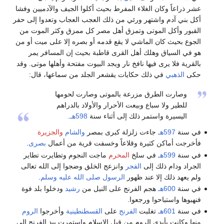
عشر ذراعاً وكان الغلاء المفرط بحيث أكلوا الجيف والآدميين وفشا
أكل بني آدم واشتهر ورئي من ذلك العجب العجاب وتعدوا إلى حفر
القبور وأكل الموتى وتمزق أهل مصر كل ممزق وكثر الموت من
الجوع بحيث كان الماشي لا يقع قدمه أو بصره إلا على ميت أو من
هو في السياق وهلك أهل القرى قاطبة بحيث إن المسافر يمر
بالقرية فلا يرى فيها نافخ نار ويجد البيوت مفتحة وأهلها موتى. وقد
حكى
الذهبي
في ذلك حكايات يقشعر الجلد من سماعها، قال:
وصارت الطرق مزرعة بالموتى وصارت لحومها
للطير ولا سباع وبيعت الأحرار والأولاد بالدراهم
اليسيرة واستمر ذلك إلى أثناء سنة
598هـ
.
في سنة
597هـ
جاءت زلزلة كبرى بمصر
والشام
والجزيرة
فأخرجت أماكن كثيرة وقلاعاً وخسفت قرية من أعمال
بصرى
.
في سنة
599هـ
في سلخ
المحرم
ماجت النجوم وتطايرت تطاير
الجراد ودام ذلك إلى
الفجر
وانزعج الخلق وضجوا إلى الله تعالى
ولم يعهد ذلك إلا عند ظهور
الرسول
صلى الله عليه وسلم
.
في سنة
600هـ
هجم الفرنج على النيل من
رشيد
ودخلوا بلد فوة
فنهبوها واستباحوا ورجعوا.
في سنة
601هـ
تغلبت
الفرنج
على
القسطنطينية
وأخرجوا
الروم
منها وكانت بأيدي الروم من قبل الإسلام واستمرت بيد الفرنج إلى