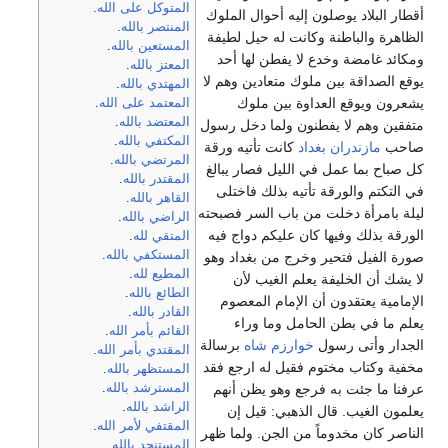
المتوكل على الله
.
أقطار البلاد يوصلون إليه أحوال الملوك
المنتصر بالله
.
الظاهرة والباطنة وكانت له حيل لطيفة
المستعين بالله
.
ومكائد غامضة وخدع لا يفطن لها أحد
المعتز بالله
.
يوقع الصداقة بين ملوك متعادين وهم لا
المهتدي بالله
.
يشعرون ويوقع العداوة بين ملوك
المعتمد على الله
.
المعتضد بالله
.
متفقين وهم لا يفطنون ولما دخل رسول
المكتفي بالله
.
صاحب
مازندران
بغداد
كانت تأتيه ورقة
المرتضي بالله
.
كل صباح بما عمل في الليل فصار يبالغ
المقتدر بالله
.
في التكتم والورقة تأتيه بذلك فاختلى
القاهر بالله
.
ليلة بامرأة دخلت من باب السر فصبحته
الراضي بالله
.
الورقة بذلك وفيها كان عليكم دواج فيه
المتقي لله
.
المستكفي بالله
.
صورة الفيل فتحير وخرج من بغداد وهو
المطيع لله
.
لا يشك أن الخليفة يعلم الغيب لأن
الطائع بالله
.
الإمامية يعتقدون أن الإمام المعصوم
القادر بالله
.
يعلم ما في بطن الحامل وما وراء
القائم بأمر الله
.
الجدار وأتى رسول
خوارزم شاه
برسالة
المقتدي بأمر الله
.
مخفية وكتاب مختوم فقيل له ارجع فقد
المستظهر بالله
.
عرفنا ما جئت به فرجع وهو يظن أنهم
المسترشد بالله
.
الراشد بالله
.
يعلمون الغيب. قال الذهبي: قيل إن
المقتفي لأمر الله
.
الناصر كان مخدوماً من الجن. ولما ظهر
المستنجد بالله
.