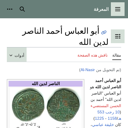
المعرفة
القائمة الرئيسية
بحث
أدوات
أبو العباس أحمد الناصر
تبديل عرض جدول المحتويات
لدين الله
مقالة
ناقش هذه الصفحة
أدوات
(تم التحويل من
Al-Nasir
)
أبو العباس أحمد
الناصر لدين الله
الناصر لدين الله
هو
أبو العباس "الناصر
لدين الله" أحمد بن
الحسن المستضيء
(
10 رجب
553
هـ
/
1158
-
1225
)
كان
خليفة عباسي
،