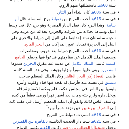
سنة
660هـ
فاستطلقها منهم الروم.
في سنة
606هـ
كان ابتداء أمر
التتار
.
في سنة
615هـ
أخذت الفرنج من
دمياط
برج السلسلة. قال
أبو
شامة
: وهذا البرج كان قفل الديار المصرية وهو برج عال في وسط
النيل ودمياط بحذائه من شرقية والجزيرة بحذائه من غربيه وفي
ناحيته سلسلتان تمتد إحداهما على النيل إلى دمياط والأخرى على
النيل إلى الجزيرة تمنعان عبور المراكب من
البحر المالح
.
في سنة
616هـ
أخذت الفرنج دمياط بعد حروب ومحاصرات
وضعف الملك الكامل عن مقاومتهم فبدعوا فيها وجعلوا
الجامع
كنيسة
فابتنى
الملك الكامل
عن مدينة عند مفرق
البحرين
سموها
المنصورة
وبنى عليها سوراً ونزلها بجيشه. وفي هذه السنة كاتبه
قاضي
القضاةركن الدين الظاهر
وكان الملك المعظم صاحب
دمشق
في نفسه منه فأرسل له بقجة فيها قباء وكلوته وأمره
بلبسها بين الناس في مجلس حكمه فلم يمكنه الامتناع ثم قام
ودخل داره ولزم بيته ومات بعد أشهر قهراً ورمى قطعاً من كبده
وتأسف الناس لذلك واتفق أن الملك المعظم أرسل في عقب ذلك
إلى
الشرف بن عنين
حين تزهد خمراً وبرداً.
في سنة
618هـ
استردت دمياط من الفرنج .
في سنة
621هـ
بنيت دار الحديث الكاملية
بالقاهرة
بين القصرين
وجعل
شيخهاأبا الخطاب بن دحية
وكانت
الكعبة
تكسي الديباج