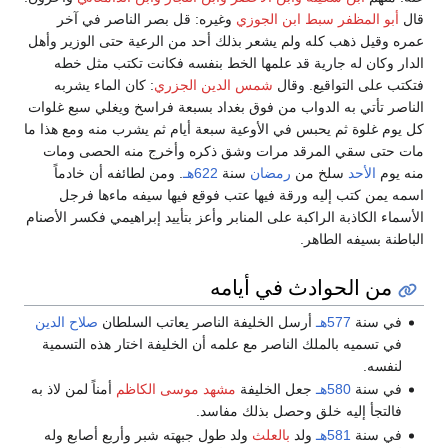
قال
أبو المظفر سبط ابن الجوزي
وغيره: قل بصر الناصر في آخر
عمره وقيل ذهب كله ولم يشعر بذلك أحد من الرعية حتى الوزير وأهل
الدار وكان له جارية قد علمها الخط بنفسه فكانت تكتب مثل خطه
فتكتب على التواقيع. وقال
شمس الدين الجزري
: كان الماء يشربه
الناصر تأتي به الدواب من فوق بغداد بسبعة فراسخ ويغلي سبع غلوات
كل يوم غلوة ثم يحبس في الأوعية سبعة أيام ثم يشرب منه ومع هذا ما
مات حتى سقي المرقد مرات وشق ذكره وأخرج منه الحصى ومات
منه يوم
الأحد
سلخ من
رمضان
سنة
622هـ
. ومن لطائفه أن خادماً
اسمه يمن كتب إليه ورقة فيها عتب فوقع فيها سيفه ماءها فرجل
الأسماء الكاذبة الراكبة على المنابر وأعز بتأييد إبراهيمي فكسر الأصنام
الباطنة بسيفه الطاهر.
من الحوادث في أيامه
في سنة
577هـ
أرسل الخليفة الناصر يعاتب السلطان
صلاح الدين
في تسميه بالملك الناصر مع علمه أن الخليفة اختار هذه التسمية
لنفسه.
في سنة
580هـ
جعل الخليفة
مشهد موسى الكاظم
أمناً لمن لاذ به
فالتجأ إليه خلق وحصل بذلك مفاسد.
في سنة
581هـ
ولد
بالعلث
ولد طول جبهته شبر وأربع أصابع وله