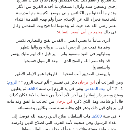
إحدى وتسعين سنة وأزال السلطان ما أحدثه الفرنج من الآثار
وهدم ما أحدثوا من الكنائس وبنى موضع الكنيسة منها مدرسة
للشافعية فجزاه الله عن الإسلام خيراً ولم يهدم القمامة اقتداء
بعمر رضي الله عنه حيث لم يهدمهما لما فتح بيت المقدس وقال
في ذلك
محمد بن أبي أسعد النسابة
:
أترى مناماً ما بعيني أبصر ... القدس يفتح والنصارى تكسر
وقمامة قمت من الرجس الذي ... بزواله وزوالها يتطهر
ومليكهم في القيد مصفود ولم ... ير قبل ذاك لهم مليك يؤسر
قد جاء نصر الله والفتح الذي ... وعد الرسول فسبحوا
واستغفروا
يا يوسف الصديق أنت لفتحها ... فاروقها عمر الإمام الأطهر
ومن الغرائب أن
ابن برجان
ذكر في تفسير " ألم غلبت الروم " "
الروم
:
1 - 2 " أن
بيت المقدس
يبقى في يد الروم إلى سنة
583هـ
ثم يغلبون
ويفتح ويصير دار إسلام إلى آخر الأبد أخذاً من حساب الآية فكان كذلك.
قال أبو شامة: وهذا الذي ذكره
ابن برجان
من عجائب ما اتفق وقد مات
ابن برجان قبل ذلك بدهر فإن وفاته سنة ست وثلاثين وخمسمائة.
في سنة
589هـ
مات السلطان صلاح الدين رحمه الله فوصل إلى
بغداد الرسول وفي صحبته لأمة الحرب التي لصلاح الدين وفرسه
ودينار واحد وستة وثلاثون درهماً لم يخلف من المال سواها