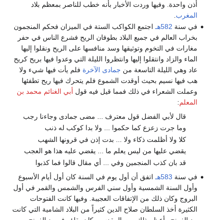
أذن واحدة. وفيها وردت الأخبار بأنه خطب للناصر بمعظم بلاد
المغرب
.
في سنة
582هـ
اجتمع الكواكب الستة في الميزان فحكم المنجمون
بخراب العالم في جميع البلاد بطوفان الريح فشرع الناس في حفر
مغارات في التخوم وتوثيقها وسد منافسها على الريح ونقلوا إليها
الماء والزاد وانتقلوا إليها وانتظروا الليلة التي وعدوا فيها بريح كريح
عاد وهي الليلة التاسعة من
جمادى الآخرة
فلم يأت فيها شيء ولا
هب فيها نسيم بحيث أوقدت الشموع فلم يتحرك فيها ريح تطفئها
وعملت الشعراء في ذلك فمما قيل فيه قول
أبي الغنائم محمد بن
المعلم
:
قال لأبي الفضل قول معترف ... مضى جمادى وجاءنا رجب
وما جرت زعزع كما حكموا ... ولا بدا كوكب له ذنب
كلا ولا أظلمت ذكاء ولا ... بدت إذن في قرونها الشهب
يقضي عليها من ليس يعلم ما ... يقضي عليه هذا هو العجب
قد بان كذب المنجمين وفي ... أي مقال قالوا فما كذبوا
في سنة
583هـ
اتفق أن أول يوم في السنة كان أول أيام الأسبوع
وأول السنة الشمسية وأول سني الفرس والشمس والقمر في أول
البروج وكان ذلك من الإتفاقات العجيبة. وفيها كانت الفتوحات
الكثيرة أخذ السلطان صلاح الدين كثيراً من البلاد الشامية التي كانت
بيد الفرنج وأعظم ذلك بيت المقدس وكان بقاؤه في يد الفرنج