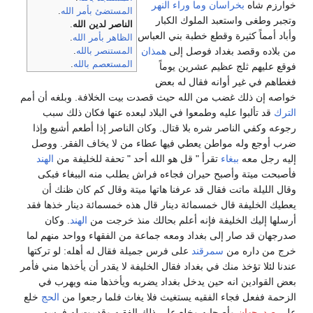
خوارزم شاه
بخراسان
وما وراء النهر
المستضئ بأمر الله
.
وتجبر وطغى واستعبد الملوك الكبار
الناصر لدين الله
.
وأباد أمماً كثيرة وقطع خطبة بني العباس
الظاهر بأمر الله
.
من بلاده وقصد بغداد فوصل إلى
همذان
المستنصر بالله
.
المستعصم بالله
.
فوقع عليهم ثلج عظيم عشرين يوماً
فغطاهم في غير أوانه فقال له بعض
خواصه إن ذلك غضب من الله حيث قصدت بيت الخلافة. وبلغه أن أمم
الترك
قد تألبوا عليه وطمعوا في البلاد لبعده عنها فكان ذلك سبب
رجوعه وكفي الناصر شره بلا قتال. وكان الناصر إذا أطعم أشبع وإذا
ضرب أوجع وله مواطن يعطي فيها عطاء من لا يخاف الفقر. ووصل
إليه رجل معه
ببغاء
تقرأ " قل هو الله أحد " تحفة للخليفة من
الهند
فأصبحت ميتة وأصبح حيران فجاءه فراش يطلب منه الببغاء فبكى
وقال الليلة ماتت فقال قد عرفنا هاتها ميتة وقال كم كان ظنك أن
يعطيك الخليفة قال خمسمائة دينار قال هذه خمسمائة دينار خذها فقد
أرسلها إليك الخليفة فإنه أعلم بحالك منذ خرجت من
الهند
. وكان
صدرجهان قد صار إلى بغداد ومعه جماعة من الفقهاء وواحد منهم لما
خرج من داره من
سمرقند
على فرس جميلة فقال له أهله: لو تركتها
عندنا لئلا تؤخذ منك في بغداد فقال الخليفة لا يقدر أن يأخذها مني فأمر
بعض القوادين انه حين يدخل بغداد يضربه ويأخذها منه ويهرب في
الزحمة ففعل فجاء الفقيه يستغيث فلا يغاث فلما رجعوا من
الحج
خلع
على
صدرجهان
وأصحابه وخلع على ذلك الفقيه وقدمت له فرسه