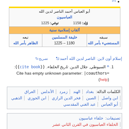
[1]
أبو العباس أحمد الناصر لدين الله
العباسيون
وُلِد:
1158
توفي:
1225
ألقاب إسلامية سنية
سبقه
خليفة المسلمين
تبعه
المستضيء بأمر الله
1180 – 1225
الظاهر بأمر الله
إسلام أون لاين: الناصر لدين الله أحمد
تصريح
^
السيوطي, جلال الدين.
تاريخ الخلفاء
.
{{
cite book
}}
:
Cite has empty unknown parameter:
|coauthors=
(
help
)
الكلمات الدالة:
بغداد
الهند
زمرد
الأندلس
العراق
ابن واصل
الصين
فخر الدين الرازي
ابن الجوزي
الذهبي
أبو العباس
عبد الغني المقدسي
تصنيفات
:
خلفاء عباسيون
الخلفاء العباسيون في القرن الثاني عشر