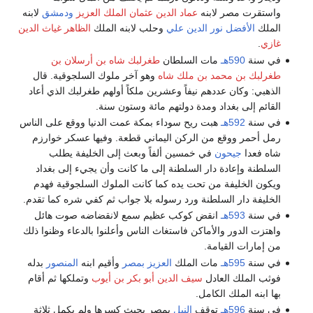
واستقرت مصر لابنه
عماد الدين عثمان الملك العزيز
ودمشق
لابنه
الملك
الأفضل نور الدين علي
وحلب لابنه الملك
الظاهر غياث الدين
غازي
.
في سنة
590هـ
مات السلطان
طغرلبك شاه بن أرسلان بن
طغرلبك بن محمد بن ملك شاه
وهو آخر ملوك السلجوقية. قال
الذهبي: وكان عددهم نيفاً وعشرين ملكاً أولهم طغرلبك الذي أعاد
القائم إلى بغداد ومدة دولتهم مائة وستون سنة.
في سنة
592هـ
هبت ريح سوداء بمكة عمت الدنيا ووقع على الناس
رمل أحمر ووقع من الركن اليماني قطعة. وفيها عسكر خوارزم
شاه فعدا
جيحون
في خمسين ألفاً وبعث إلى الخليفة يطلب
السلطنة وإعادة دار السلطنة إلى ما كانت وأن يجيء إلى بغداد
ويكون الخليفة من تحت يده كما كانت الملوك السلجوقية فهدم
الخليفة دار السلطنة ورد رسوله بلا جواب ثم كفي شره كما تقدم.
في سنة
593هـ
انقض كوكب عظيم سمع لانقضاضه صوت هائل
واهتزت الدور والأماكن فاستغاث الناس وأعلنوا بالدعاء وظنوا ذلك
من إمارات القيامة.
في سنة
595هـ
مات الملك
العزيز
بمصر
وأقيم ابنه
المنصور
بدله
فوثب الملك العادل
سيف الدين أبو بكر بن أيوب
وتملكها ثم أقام
بها ابنه الملك الكامل.
في سنة
596هـ
توقف
النيل
بمصر بحيث كسرها ولم يكمل ثلاثة