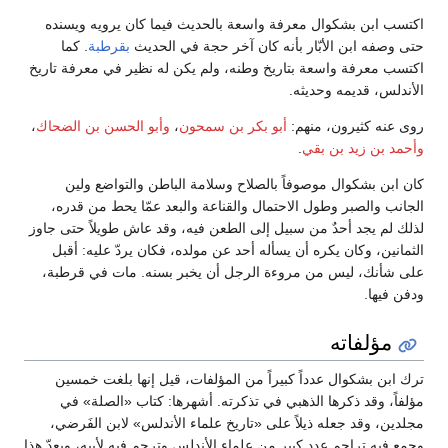
اكتسب ابن بشكوال معرفة واسعة بالحديث فيما كان يرويه ويسنده
حتى وصفه ابن الأبّار بأنه كان آخر حجة في الحديث
بقرطبة
. كما
اكتسب معرفة واسعة بتاريخ وطنه، ولم يكن له نظير في معرفة تاريخ
الأندلس، قديمه وحديثه.
روى عنه كثيرون، منهم:
أبو بكر بن سمحون
،
وأبو الحسن بن الضحاك
،
وأحمد بن زيد بن بقي
.
كان ابن بشكوال موصوفاً بالصلاح وسلامة الباطن والتواضع ولين
الجانب والصبر وطول الاحتمال والقناعة والبعد عمّا يحط من قدره،
لذلك لم يجد أحدٌ من سبيل إلى الطعن فيه، وقد عاش طويلاً حتى جاوز
الثمانين، وكان يكره أن يسأله أحد عن مولده، فكان يردّ عليه: أقبل
على شأنك، ليس من مروءة الرجل أن يخبر بسنه. مات في قرطبة،
ودفن فيها.
مؤلفاته
ترك ابن بشكوال عدداً كبيراً من المؤلفات، قيل إنها بلغت خمسين
مؤلفاً، وقد ذكرها الذهبي في تذكرته. أشهرها: كتاب «الصلة» في
مجلدين، وقد جعله ذيلاً على «تاريخ علماء الأندلس» لابن الفَرضي،
وجمع فيه تراجم عدد كبير من علماء الأندلس وترجم فيه لأبيه، ويعدّ هذا