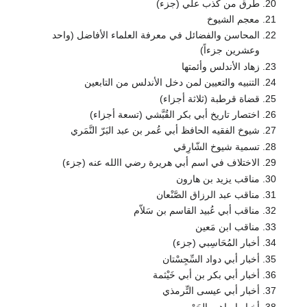
طرق من كذب علي (جزء)
معجم الشيوخ
المحاسن والفضائل في معرفة العلماء الأفاضل (واحد
وعشرين جزءاً)
زهاد الأندلس وأئمتها
التنبيه والتعيين لمن دخل الأندلس من التابعين
قضاة قرطبة (ثلاثة أجزاء)
اختصار تاريخ أبي بكر القُبَّشي (تسعة أجزاء)
شيوخ الفقيه الحافظ أبي عُمر بن عبد البَرّ النَّمَري
تسمية شيوخ الشّارِقي
الاختلاف في اسم أبي هريرة رضي االله عنه (جزء)
مناقب يزيد بن هارون
مناقب عبد الرزاق الصَّنْعان
مناقب أبي عُبيد القاسم بن سَلاّم
مناقب ابن مَعين
أخبار المُحَاسِبي (جزء)
أخبار أبي دواد السِّجِسْتان
أخبار أبي بكر بن أبي خَيْثمة
أخبار أبي عيسى التِّرمذي
أخبار إبراهيم الحَرْبي