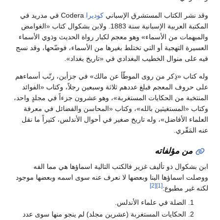
وقد نشر الكتاب المستشرق الإسباني
كوديرا
Codera في مدريد في
المكتبة العربية الإسبانية سنة 1883. ولابن بشكوال كتاب «الغوامض
والمبهمات من الأسماء» وهو معجم لكبار رواة الحديث وذوي الأسماء
العسيرة التهجية أو التي تختلط بغيرها من الأسماء، فوضّحها، وقد نسج
فيه على منوال الخطيب البغدادي في «تاريخ بغداد».
وله كتاب «ذِكر من روى الموطّأ عن مالك» في جزأين، رتّب أسماءهم
على حروف المعجم فبلغ عددهم ثلاثة وسبعين رجلاً، وكتاب «الفوائد
المنتخبة من الحكايات المستغربة»، وهو عشرون جزءاً في مجلدٍ واحد،
وكتاب «المستغيثين بالله»، وكتاب «المحاسن والفضائل في معرفة
العلماء الأفاضل»، وله تاريخ صغير في أحوال الأندلس، كثيراً ما نقل
عنه المَقّري.
من مؤلفاته
ابن بشكوال ذو تأليف غزير فالكتب التالية اسماؤها هي مما الفه
ووصلت اسماؤها الينا وبعضها لا نعرف عنه سوى اسمه وبعضها موجود
[2]
[1]
لكنه غير مطبوع:
الصلة في علماء الأندلس.
الحكايات المستغربة (عشرين مجلد) لم ينجو منها سوى عدد