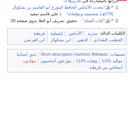
إثرائها بالمشاركة في
تحريرها
.
^
"محدث الأندلس الحافظ المؤرخ أبو القاسم بن بشكوال
(578هـ) شخصيته ومؤلفاته"
د.علي قاسم سعيد
^
"كتاب الصلة"
تحقيق: شريف أبو العلا بدوي صفحة 20
الكلمات الدالة:
مدريد
الأندلس
إشبيلية
قرطبة
الخطيب البغدادي
الذهبي
ابن بشكوال
ابن الفرضي
تصنيفات
:
Short description matches Wikidata
بذور اسبانيا
مواليد 1101
وفيات 1183
مؤرخون أندلسيون
مولدون
أشخاص من قرطبة