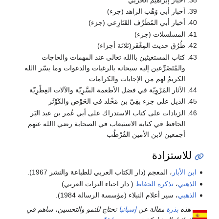
أخبار أبي وَهْب الزاهد (جزء)
أخبار أبي المُطَرِّف القَنَازِعي (جزء)
المسلسلات (جزء)
طُرُق حديث المِغْفَر(ثلاثة أجزاء)
كتاب المستغيثين باالله تعالى عند المهمات والحاجات
والمُتَضَرِّعين إليه سبحانه بالرغبات والدعوات وما يسّر االله
الكريمُ لهم من الإجابات والكرامات
الآثار المَرْوِيّة في فضل الأطعمة السَّرِيّة والآلات العِطْرِيّة
الذيل على جزء بقِيّ بن مَخْلد في الحَوْض والكَوْثَر
الزيادات على كتاب الاستدراك على أبي عُمر بن عبد البَر
الحافظ في كتابه الاستيعاب في الصحابة رضي االله عنهم
أجمعين لابن الأمين القُرْطُب
للاستزادة
ابن الأبار
، المعجم (دار الكتاب العربي للطباعة والنشر 1967).
الذهبي
،
تذكرة الحفاظ
( دار احياء التراث العربي).
الذهبي
، سير أعلام النبلاء (مؤسسة الرسالة 1984).
هذه
بذرة
مقالة عن
إسبانيا
تحتاج للنمو والتحسين، ساهم في