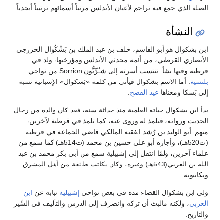
الصلة الذي جمع فيه تراجم لأعيان الأندلس مرتباً أسمائهم ترتيباً أبجدياً.
النشأة
ابن بشكوال هو أبو القاسم، خلف بن عبد الملك بن بَشْكُوال الخزرجي
الأنصاري القرطبي، من أئمة محدثي الأندلس ومؤرخيها، ولد في
قرطبة وفيها نشأ. تنتسب أسرته إلى شـُرِّيُّون Sorrion من نواحي
بلنسية
. أما الاسم بشكوال فيأتي من كلمة «بَسكوال» الإسبانية نسبة
إلى بَسكا ومعناها
عيد الفصح
.
بدأ ابن بشكوال حياته العلمية منذ حداثة سنه، فقد كان والده من رجال
الحديث ورواته، فتلمذ له وروى عنه، كما تلمذ في قرطبة لآخرين،
منهم: أبو الوليد بن رُشد الفقيه المالكي قاضي الجماعة في قرطبة
(ت520هـ)، وأجازه أبو علي حسين بن محمد (ت514هـ) كما سمع من
علماء آخرين، ولمّا انتقل إلى إشبيلية سمع من أبي بكر محمد بن عبد
الله بن العربي(543هـ) وغيره، وكان يكاتب طائفة من أهل المشرق
ويكاتبونه.
ولي ابن بشكوال القضاء مدة في بعض نواحي
إشبيلية
نيابة عن
ابن
العربي
، ولكنه مالبث أن تركه وانصرف إلى الدرس والتأليف في السِّير
والتاريخ.