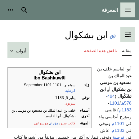
المعرفة
القائمة الرئيسية
بحث
أدوات
ابن بشكوال
تبديل عرض جدول المحتويات
مقالة
ناقش هذه الصفحة
أدوات
أبو القاسم
خلف بن
ابن بشكوال
عبد الملك بن
Ibn Bashkuwāl
مسعود بن موسى
وُلِدَ
سبتمبر , 1101 September 1101
بن بشكوال
أو
ابن
قرطبة
بَشْكُوال
(
494
-
توفي
يناير 5, 1183
578هـ
/
1101
-
سريون
1183م
) قاضي
أسماء
خلف بن عبد الملك بن مسعود بن موسى بن
أخرى
بشكوال، أبو القاسم
ومؤرخ أندلسي ولد
في
1101م
وتوفي
المهنة
كاتب سير
،
مؤرخ
,
موسوعي
في
1183م
. عاش
في
قرطبة
وتوفى فيها. له أكثر من خمسين مؤلفاً من أشهرها كتاب