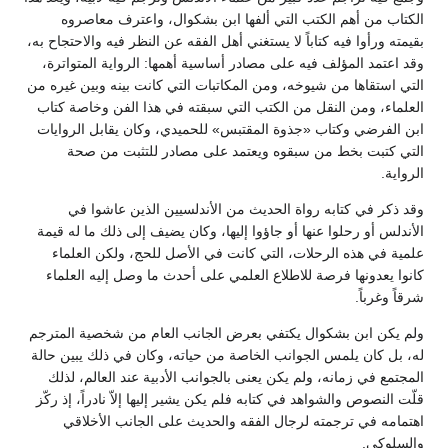
الكتاب من أهم الكتب التي ألفها ابن بشكوال، واعترف معاصروه
بقيمته ورأوا فيه كتاباً لا يستغني أهل الفقه عن النظر فيه والاحتجاح به،
وقد اعتمد المؤلف فيه على مصادر أساسية أهمها: الرواية المتواترة،
التي استقاها من شيوخه، ومن المكاتبات التي كانت بينه وبين غيره من
العلماء، ومن النقل من الكتب التي سبقته في هذا الفن وخاصة كتاب
ابن الفرضي وكتاب «جذوة المقتبس» للحميدي، وكان يقابل الروايات
التي كتبت بخط من سبقوه ويعتمد على مصادر للتثبت من صحة
الرواية.
وقد ذكر في كتابه رواة الحديث من الأندلسيين الذين عاشوا في
الأندلس أو رحلوا عنها أو جاؤوا إليها، وكان يضيف إلى ذلك ما له قيمة
علمية في هذه الرحلات، التي كانت في الأصل للحج، ولكن العلماء
كانوا يعدونها فرصة للاطلاع العلمي على أحدث ما وصل إليه العلماء
شرقاً وغرباً.
ولم يكن ابن بشكوال يكتفي بعرض الجانب العام من شخصية المترجم
له، بل كان يلمس الجوانب الخاصة من حياته، وكان في ذلك يبين حالة
المجتمع في زمانه، ولم يكن يعنى بالجوانب الأدبية عند العالم، لذلك
قلّت النصوص والشواهد في كتابه فلم يكن يشير إليها إلاّ نادراً، إذ ركّز
اهتمامه في ترجمته لرجال الفقه والحديث على الجانب الأخلاقي
والسلوكي.