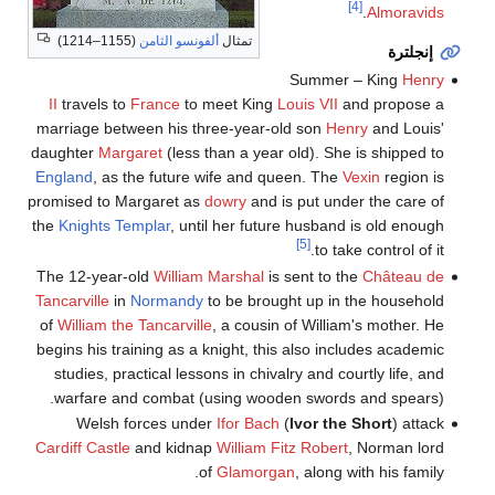
[4]
.
Almoravids
تمثال
ألفونسو الثامن
(1155–1214)
إنجلترة
Summer – King
Henry
II
travels to
France
to meet King
Louis VII
and propose a
marriage between his three-year-old son
Henry
and Louis'
daughter
Margaret
(less than a year old). She is shipped to
England
, as the future wife and queen. The
Vexin
region is
promised to Margaret as
dowry
and is put under the care of
the
Knights Templar
, until her future husband is old enough
[5]
to take control of it.
The 12-year-old
William Marshal
is sent to the
Château de
Tancarville
in
Normandy
to be brought up in the household
of
William the Tancarville
, a cousin of William's mother. He
begins his training as a knight, this also includes academic
studies, practical lessons in chivalry and courtly life, and
warfare and combat (using wooden swords and spears).
Welsh forces under
Ifor Bach
(
Ivor the Short
) attack
Cardiff Castle
and kidnap
William Fitz Robert
, Norman lord
of
Glamorgan
, along with his family.