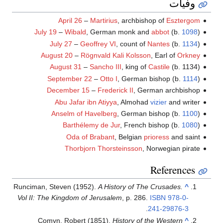
وفيات
April 26
–
Martirius
, archbishop of
Esztergom
July 19
–
Wibald
, German monk and
abbot
(b.
1098
)
July 27
–
Geoffrey VI
, count of
Nantes
(b.
1134
)
August 20
–
Rögnvald Kali Kolsson
, Earl of
Orkney
August 31
–
Sancho III
, king of
Castile
(b. 1134)
September 22
–
Otto I
, German bishop (b.
1114
)
December 15
–
Frederick II
, German archbishop
Abu Jafar ibn Atiyya
, Almohad
vizier
and writer
Anselm of Havelberg
, German bishop (b.
1100
)
Barthélemy de Jur
, French bishop (b.
1080
)
Oda of Brabant
, Belgian
prioress
and saint
Thorbjorn Thorsteinsson
, Norwegian pirate
References
Runciman, Steven (1952).
A History of The Crusades.
^
Vol II: The Kingdom of Jerusalem
, p. 286.
ISBN
978-0-
.
241-29876-3
Comyn, Robert (1851).
History of the Western
^