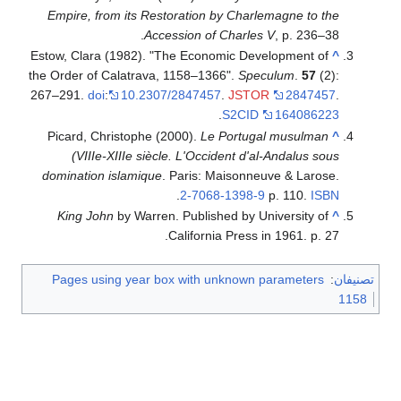
Empire, from its Restoration by Charlemagne to the
Accession of Charles V
, p. 236–38.
Estow, Clara (1982). "The Economic Development of
^
the Order of Calatrava, 1158–1366".
Speculum
.
57
(2):
267–291.
doi
:
10.2307/2847457
.
JSTOR
2847457
.
.
S2CID
164086223
Picard, Christophe (2000).
Le Portugal musulman
^
(VIIIe-XIIIe siècle. L'Occident d'al-Andalus sous
domination islamique
. Paris: Maisonneuve & Larose.
.
2-7068-1398-9
p. 110.
ISBN
King John
by Warren. Published by University of
^
California Press in 1961. p. 27.
تصنيفان
:
Pages using year box with unknown parameters
1158