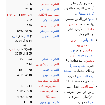
المصري يغير على
التقويم البنغالي
565
أراضي الفرنجة بالقرب
التقويم الأمازيغي
2108
غزة
وعسقلان
.
سنة العهد الإنگليزي
4
Hen. 2
– 5
Hen. 2
مايو
: نور الدين محمود
التقويم البوذي
1702
يهاجم حصن
حابس
التقويم البورمي
520
جلدك
، بالأردن، على
التقويم البيزنطي
6666–6667
نهر اليرموك.
التقويم الصيني
年
丁丑
(النار
الثور
)
15 يوليو
-
بالدوين
3854 أو 3794
الثالث من بيت
— إلى —
戊寅年
(التراب
النمر
)
المقدس
يهزم
نور
3855 أو 3795
الدين محمود
،
أمير
التقويم القبطي
874–875
دمشق
، عند Puthaha
التقويم الديسكوردي
2324
جنوب
بحيرة طبريا
.
التقويم الإثيوپي
1150–1151
وبذلك استعادت
مملكة
التقويم العبري
4918–4919
بيت المقدس
الموقع
التقاويم الهندوسية
بعد هزيمة سنة 1157.
-
ڤيكرام سامڤات
1214–1215
أسد الدين
، يصل على
رأس قوة من الفرسان
-
شاكا سامڤات
1080–1081
التركمان، ليغير على
-
كالي يوگا
4259–4260
صيدا
وجوارها.
تقويم الهولوسين
11158