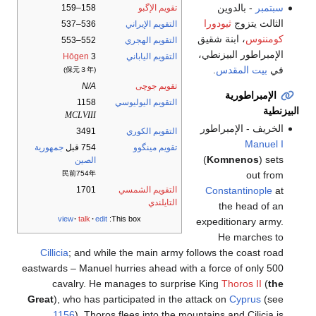
سبتمبر
- بالدوين
تقويم الإگبو
158–159
الثالث يتزوج
ثيودورا
التقويم الإيراني
536–537
كومننوس
، ابنة شقيق
التقويم الهجري
552–553
الإمبراطور البيزنطي،
التقويم الياباني
3
Hōgen
في
بيت المقدس
.
(保元３年)
تقويم جوچى
N/A
الإمبراطورية
التقويم اليوليوسي
1158
البيزنطية
MCLVIII
الخريف - الإمبراطور
التقويم الكوري
3491
Manuel I
تقويم مينگوو
754 قبل
جمهورية
(
Komnenos
) sets
الصين
out from
民前754年
Constantinople
at
التقويم الشمسي
1701
التايلندي
the head of an
view
talk
edit
This box:
expeditionary army.
He marches to
Cillicia
; and while the main army follows the coast road
eastwards – Manuel hurries ahead with a force of only 500
cavalry. He manages to surprise King
Thoros II
(
the
Great
), who has participated in the attack on
Cyprus
(see
1156
). Thoros flees into the mountains and Cilicia is