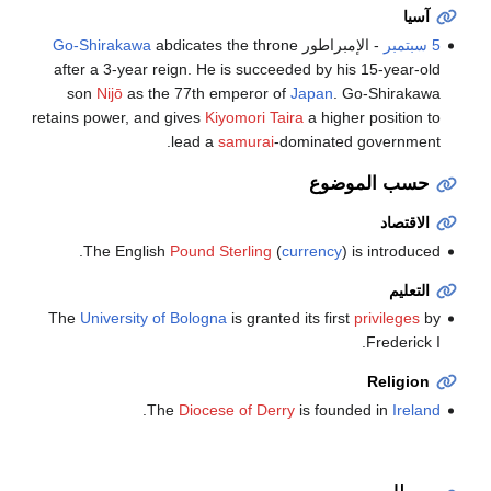
آسيا
5 سبتمبر
- الإمبراطور
abdicates the throne
Go-Shirakawa
after a 3-year reign. He is succeeded by his 15-year-old
son
Nijō
as the 77th emperor of
Japan
. Go-Shirakawa
retains power, and gives
Kiyomori Taira
a higher position to
lead a
samurai
-dominated government.
حسب الموضوع
الاقتصاد
The English
Pound Sterling
(
currency
) is introduced.
التعليم
The
University of Bologna
is granted its first
privileges
by
Frederick I.
Religion
.
The
Diocese of Derry
is founded in
Ireland