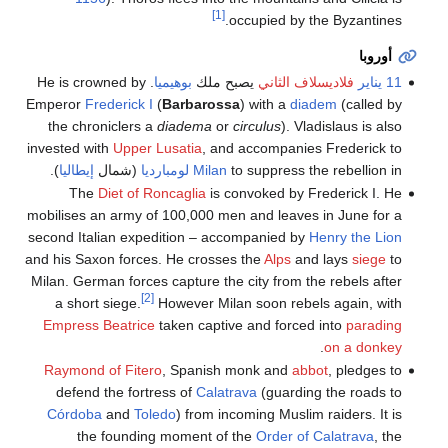
[1]
occupied by the Byzantines.
أوروبا
11 يناير
فلاديسلاف الثاني
يصبح ملك
بوهيميا
. He is crowned by
Emperor
Frederick I
(
Barbarossa
) with a
diadem
(called by
the chroniclers a
diadema
or
circulus
). Vladislaus is also
invested with
Upper Lusatia
, and accompanies Frederick to
to suppress the rebellion in
Milan
لومبارديا
(شمال
إيطاليا
).
The
Diet of Roncaglia
is convoked by Frederick I. He
mobilises an army of 100,000 men and leaves in June for a
second Italian expedition – accompanied by
Henry the Lion
and his Saxon forces. He crosses the
Alps
and lays
siege
to
Milan. German forces capture the city from the rebels after
[2]
a short siege.
However Milan soon rebels again, with
Empress Beatrice
taken captive and forced into
parading
.
on a donkey
Raymond of Fitero
, Spanish monk and
abbot
, pledges to
defend the fortress of
Calatrava
(guarding the roads to
Córdoba
and
Toledo
) from incoming Muslim raiders. It is
the founding moment of the
Order of Calatrava
, the