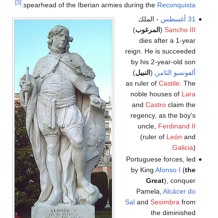
[3]
.
spearhead of the Iberian armies during the
Reconquista
31 أغسطس
- الملك
Sancho III
(
المرغوب
)
dies after a 1-year
reign. He is succeeded
by his 2-year-old son
ألفونسو الثامن
(
النبيل
)
as ruler of
Castile
. The
noble houses of
Lara
and
Castro
claim the
regency, as the boy's
uncle,
Ferdinand II
(ruler of
León
and
Galicia
).
Portuguese forces, led
by King
Afonso I
(
the
Great
), conquer
Pamela,
Alcácer do
Sal
and
Sesimbra
from
the diminished