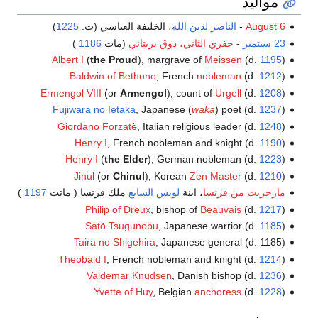
مواليد
August 6
-
الناصر لدين الله
، الخليفة العباسي (ت.
1225
)
23 سبتمبر
-
جفري الثاني، دوق بريتاني
(مات
1186
)
Albert I
(
the Proud
), margrave of
Meissen
(d.
1195
)
Baldwin of Bethune
, French
nobleman
(d.
1212
)
Ermengol VIII
(or
Armengol
), count of
Urgell
(d.
1208
)
Fujiwara no Ietaka
, Japanese (
waka
) poet (d.
1237
)
Giordano Forzatè
, Italian religious leader (d.
1248
)
Henry I
, French nobleman and knight (d.
1190
)
Henry I
(
the Elder
), German nobleman (d.
1223
)
Jinul
(or
Chinul
), Korean
Zen Master
(d.
1210
)
مارجريت من فرنسا
، ابنة
لويس السابع
ملك فرنسا ( ماتت
1197
)
Philip of Dreux
, bishop of
Beauvais
(d.
1217
)
Satō Tsugunobu
, Japanese warrior (d.
1185
)
Taira no Shigehira
, Japanese general (d. 1185)
Theobald I
, French nobleman and knight (d.
1214
)
Valdemar Knudsen
, Danish bishop (d.
1236
)
Yvette of Huy
, Belgian
anchoress
(d.
1228
)