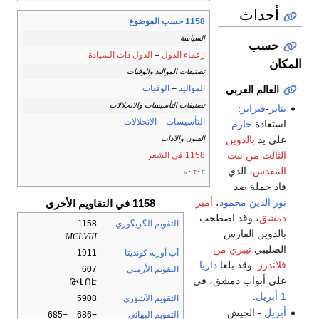
أحداث
1158 حسب الموضوع
السياسة
حسب
زعماء الدول
–
الدول ذات السيادة
المكان
تصنيفات المواليد والوفيات
المواليد
–
الوفيات
العالم العربي
تصنيفات التأسيسات والانحلالات
يناير
-
فبراير
:
التأسيسات
–
الانحلالات
استعادة
حارم
على يد
بالدوين
الفنون والآداب
الثالث من بيت
1158 في الشعر
المقدس
، الذي
v
t
e
قاد حملة ضد
نور الدين محمود
،
أمير
1158 في التقاويم الأخرى
دمشق
، وقد اصطحب
التقويم الگريگوري
1158
بالدوين الفارس
MCLVIII
الصليبي
تييري من
آب أوربه كونديتا
1911
فلاندرز
. وقد بلغا
داريا
التقويم الأرمني
607
على أبواب دمشق، في
ԹՎ ՈԷ
1 أبريل
.
التقويم الآشوري
5908
أبريل
- الجيش
التقويم البهائي
−686 – −685