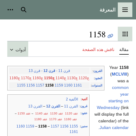
المعرفة
القائمة الرئيسية
بحث
أدوات
1158
تبديل عرض جدول المحتويات
مقالة
ناقش هذه الصفحة
أدوات
Year
1158
قرن 11
·
قرن 12
·
قرن 13
القرون
:
(
MCLVIII
)
ع1120
ع1130
ع1140
ع1150
ع1160
ع1170
ع1180
العقود
:
was a
1155
1156
1157
1158
1159
1160
1161
السنوات
:
common
year
الألفية 2
ألفية
:
starting on
القرن 11
–
القرن 12
–
القرن 13
قرون
:
Wednesday
(link
عقود
:
عقد 1120
عقد 1130
عقد 1140
–
عقد 1150
–
will display the full
عقد 1160
عقد 1170
عقد 1180
calendar) of the
1160
1159
–
1158
–
1157
1156
1155
سنين
:
.
Julian calendar
1161