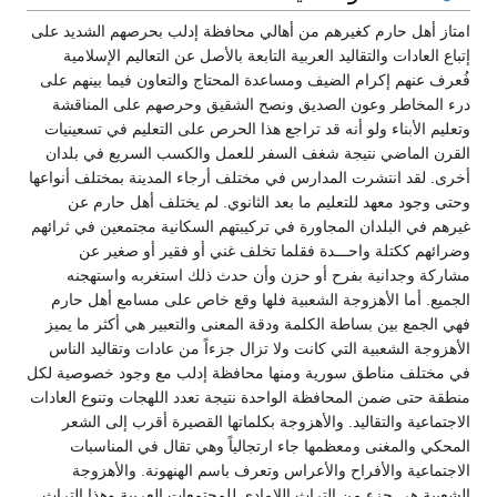
حارم كغيرهم من أهالي محافظة إدلب بحرصهم الشديد على
 والتقاليد العربية التابعة بالأصل عن التعاليم الإسلامية
إكرام الضيف ومساعدة المحتاج والتعاون فيما بينهم على
ر وعون الصديق ونصح الشقيق وحرصهم على المناقشة
اء ولو أنه قد تراجع هذا الحرص على التعليم في تسعينيات
ضي نتيجة شغف السفر للعمل والكسب السريع في بلدان
نتشرت المدارس في مختلف أرجاء المدينة بمختلف أنواعها
عهد للتعليم ما بعد الثانوي. لم يختلف أهل حارم عن
بلدان المجاورة في تركيبتهم السكانية مجتمعين في ثرائهم
لة واحـــدة فقلما تخلف غني أو فقير أو صغير عن
انية بفرح أو حزن وأن حدث ذلك استغربه واستهجنه
 الأهزوجة الشعبية فلها وقع خاص على مسامع أهل حارم
ين بساطة الكلمة ودقة المعنى والتعبير هي أكثر ما يميز
عبية التي كانت ولا تزال جزءاً من عادات وتقاليد الناس
ناطق سورية ومنها محافظة إدلب مع وجود خصوصية لكل
من المحافظة الواحدة نتيجة تعدد اللهجات وتنوع العادات
التقاليد. والأهزوجة بكلماتها القصيرة أقرب إلى الشعر
غنى ومعظمها جاء ارتجالياً وهي تقال في المناسبات
والأفراح والأعراس وتعرف باسم الهنهونة. والأهزوجة
جزء من التراث اللامادي للمجتمعات العربية وهذا التراث