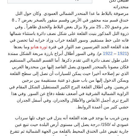
لاط ما عدا المنحدر الشمالي العمودي. وكان حول التل
خندق قسم منه محفور في الأرض وقسم منقور بالصخر بعرض 7 ـ 8
متر وعمق 20 ـ 25 متر ولا يزال بعض البلاط والخندق ظاهراً , وفي
لمذكور بنيت القلعة على شكل نصف دائرة باستثناء شمالها
ط مستقيم. وسور القلعة خراب وزاد خرابه لما تحصن في
الجند الفرنسيين ضد الثوار في فترة
ثورة هنانو
وما بعدها
19
م). وفي السور أطلال أبراج بارزة مربعة الشكل ممتدة
 دائرة التي تقدم ذكرها. أما القسم الشمالي المستقيم
بالمنحدر العمودي.يصل القاصد إليها من منحدرها الغربي
احه أخيرا حيث يمكن للسيارات أن تصل إلى سطح القلعة
ل إليها من باب ضيق ذو عتبة مستقيمة بين برجين
 أطلال القلعة البرج الكبير المستطيل الشكل المقام في
مالية الشرقية في أضعف نقطة دفاع عن السور. وفي هذا
جمل الأنقاض والأطلال والجدران. وفي أسفل الجدران
ن أعمدة الروابط.
 يوجد في هذه القلعة أنه ينزل في جوف تلها سرداب
عمودي له /150/ درجة يصل إلى مستوى أرض البلدة حيث تنبع عين
على الخندق المحيط بالقلعة من الجهة الشمالية ثم تتفرع