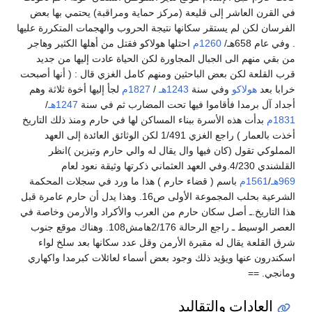
عاشر إلى قليعة (مركز حماية ومراقبة) يحتمي بها بعض
 لم يستقر سكانها نتيجة الحروب والهجمات المتكررة عليها
1260م
احتلها هولاكو فقتل من أهلها الكثير وهاجر
 الى الجبال المجاورة لكن الحياة عادت إليها من جديد
لكن بعض الباحثين ومنهم كامل الغزي قال : ( أنها أصبحت
لاكو
وفي سنة
1243هـ
/
1827م
لجأ إليها أخوة ثلاثة وهم
مدا فأقاموا فيها تحت المضارب ثم في سنة
1247هـ
/
هذه الأسرة ببناء المساكن لها في حارم ومنذ ذلك التاريخ
أخذت بالعمار ) راجع الغزي 1/491 لكن الوثائق العائدة إلى العهد
ول (كان فيها وال يقال له والي حارم وتيزين )انظر
باسم ( قضاء حارم ) هذا ما ورد في سجلات المحكمة
الشرعية بحلب المجموعة الأولى ص16. وهذا يدل أن حارم عامرة قبل
.ـ أصل سكان حارم من العرب والأكراد والأرمن وخاصة في
العصر الوسيط ـ راجع الرحالة 2/176هامش108. وهناك موقع جنوب
يقال له مقبرة الأرمن وقل عدد سكانها بعد سلخ لواء
ها ويؤيد ذلك وجود بعض أسماء لعائلات كبرمدا واكهاري
ات والتقاليد