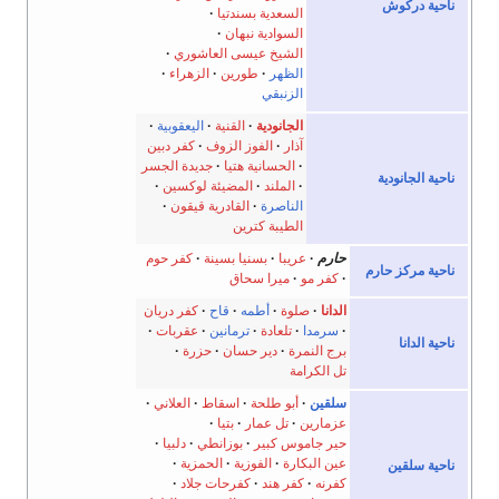
وش
السعدية بسندتيا
السوادية نبهان
الشيخ عيسى العاشوري
الظهر
طورين
الزهراء
الزنبقي
الجانودية
القنية
اليعقوبية
آذار
الفوز الزوف
كفر دبين
الحسانية هتيا
جديدة الجسر
ودية
الملند
المضيئة لوكسين
الناصرة
القادرية قيقون
الطيبة كترين
حارم
عريبا
بسنيا بسينة
كفر حوم
 حارم
كفر مو
ميرا سحاق
الدانا
صلوة
أطمه
قاح
كفر دريان
سرمدا
تلعادة
ترمانين
عقربات
برج النمرة
دير حسان
حزرة
تل الكرامة
سلقين
أبو طلحة
اسقاط
العلاني
عزمارين
تل عمار
بتيا
حير جاموس كبير
بوزانطي
دلبيا
عين البكارة
الفوزية
الحمزية
ن
كفرنه
كفر هند
كفرحات جلاد