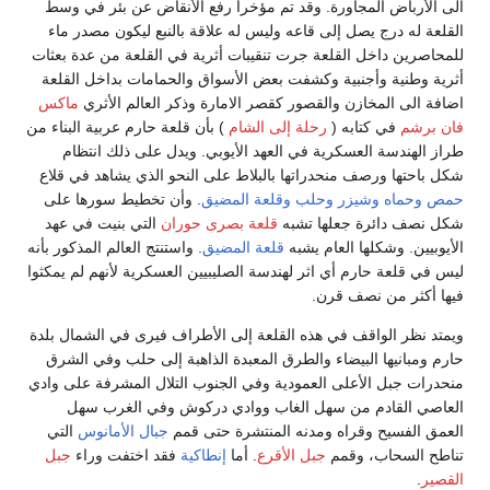
 المجاورة. وقد تم مؤخراً رفع الأنقاض عن بئر في وسط
رج يصل إلى قاعه وليس له علاقة بالنبع ليكون مصدر ماء
اخل القلعة جرت تنقيبات أثرية في القلعة من عدة بعثات
 وأجنبية وكشفت بعض الأسواق والحمامات بداخل القلعة
لمخازن والقصور كقصر الامارة وذكر العالم الأثري
ماكس
 كتابه (
رحلة إلى الشام
) بأن قلعة حارم عربية البناء من
ة العسكرية في العهد الأيوبي. ويدل على ذلك انتظام
ورصف منحدراتها بالبلاط على النحو الذي يشاهد في قلاع
ه
وشيزر
وحلب
وقلعة المضيق
. وأن تخطيط سورها على
ئرة جعلها تشبه
قلعة بصرى حوران
التي بنيت في عهد
شكلها العام يشبه
قلعة المضيق
. واستنتج العالم المذكور بأنه
 حارم أي اثر لهندسة الصليبيين العسكرية لأنهم لم يمكثوا
من نصف قرن.
لواقف في هذه القلعة إلى الأطراف فيرى في الشمال بلدة
ها البيضاء والطرق المعبدة الذاهبة إلى حلب وفي الشرق
 الأعلى العمودية وفي الجنوب التلال المشرفة على وادي
ادم من سهل الغاب ووادي دركوش وفي الغرب سهل
ح وقراه ومدنه المنتشرة حتى قمم
جبال الأمانوس
التي
اب، وقمم
جبل الأقرع
. أما
إنطاكية
فقد اختفت وراء
جبل