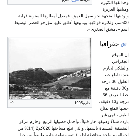
ثيرة
يرة
متجهة نحو سهل العمق، فمعدل أمطارها السنوية قرابة
لكثرة فواكهها وينابيعها أطلق عليها مؤرخو العصر الوسيط
 الصغرى».
فيا
رم
خط
ل 36 درجة
مع
خط العرض 36
 و13 دقيقة،
حارم1905
بمناخ
غير
وصيفها حار قليلاً، وأجمل فصولها الربيع. وحارم مركز
المنطقة المسماة باسمها، والتي تبلغ مساحتها 820كم2 (14% من
ة محافظة إدلب). تقع منطقة حارم طبيعياً بين جبل