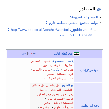
ادر
ة العربية
لمجتمع المحلي لمنطقة حارم
http://www.bbc.co.uk/weather/world/city_guides/r
ults.shtml?tt=TT00
محافظة إدلب
e
t
v
أخف
إدلب
المسطومة
فيلون
قميناس
عقربات
عرشاني
عين شيب
كفروحين
الكريز
مرتين
النيرب
 إدلب
عرى الشمالية
سيجر
تب عيسى شرقية وغربية
أبو الظهور
تل سلطان
تل طوقان
البليصة
البراغيثي
باريسا
زفر الكبير
بصرى زفر الصغير
حرملة
حميمات الداير
الحسينية تل كلبة
اجلاس
لظهور
جديدة أبو الظهور
المشيرفة