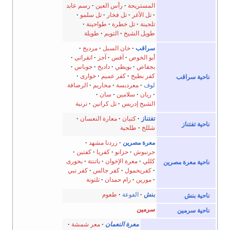
المستريحة
رأس العين
رسم عابد
تل الأغر
تل فخار
تل سلمو
تلجينة
تل خطرة
طواحينة
طويل الشيخ
التويم
طويلة
سراقب
خان السبل
مرديخ
أبو الخوص
آفس
آجز
انقراتي
بجفاص
بويطي
داديخ
جوباس
كفر بطيخ
كفر عميم
خوارى
قب
لوف
معردبسة
محاريم
الرصافة
ريان
سلامين
سان
الشيخ إدريس
تل كراتين
ترنبة
تفتناز
كتيان
معارة النعسان
شللخ
طلحية
معرة مصرين
زردنا مشهد
حرنبوش
حزانو
كفريا
كفتين
كللي
معرة الإخوان
باتنتة
بحورى
ة مصرين
كفريحمول
كفر جالس
كفر نبي
مورين
رام حمدان
تلتونة
بنش
الفوعة
طعوم
سرمين
ين
معرة النعمان
معر شمشة