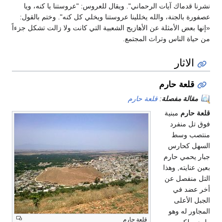
 آيات الرحماني". ويقال للعروس: "عروستنا يا كنه، ويا
نة، والله يخللينا عروستنا ويخلي كل كنه". وختم بالقول:
أمثلة عن الأهازيج الشعبية التي كانت ولا زالت تشكل جزءاً
اس وتراث المجتمع.
حارم
فصلة
:
قلعة حارم
بنية
رد
ط
رس
حارم
 وهذا
 عن
ي
ى
وهو
قلعة حارم