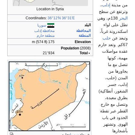
لب
،
Location in Syria
 سطح
1م، وهي
Coordinates:
36°12′N
36°31′E
اء
البلد
سوريا
المحافظة
محافظة إدلب
باً،
المنطقة
منطقة حارم
ب
175 m (574 ft)
Elevation
 حارم
Population
(2008)
ات
21٬934
• Total
،
اكية)
،
ارج
قطة
اب
هر
خريطة
سوريا
-حارم