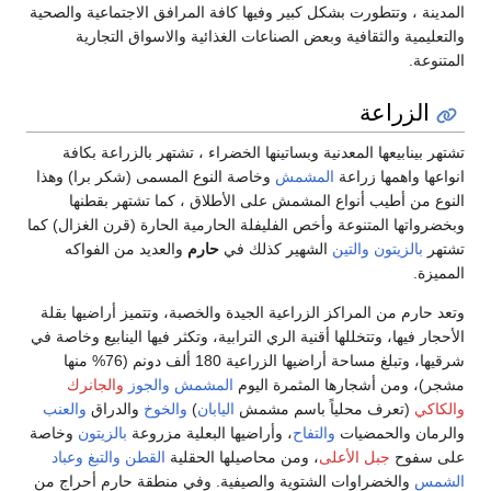
تتطورت بشكل كبير وفيها كافة المرافق الاجتماعية والصحية
الثقافية وبعض الصناعات الغذائية والاسواق التجارية
اعة
عها المعدنية وبساتينها الخضراء ، تشتهر بالزراعة بكافة
ها زراعة
المشمش
وخاصة النوع المسمى (شكر برا) وهذا
يب أنواع المشمش على الأطلاق ، كما تشتهر بقطنها
المتنوعة وأخص الفليفلة الحارمية الحارة (قرن الغزال) كما
تون
والتين
الشهير كذلك في
حارم
والعديد من الفواكه
 المراكز الزراعية الجيدة والخصبة، وتتميز أراضيها بقلة
، وتتخللها أقنية الري الترابية، وتكثر فيها الينابيع وخاصة في
شرقيها، وتبلغ مساحة أراضيها الزراعية 180 ألف دونم (76% منها
أشجارها المثمرة اليوم
المشمش
والجوز
والجانرك
رف محلياً باسم مشمش
اليابان
)
والخوخ
والدراق
والعنب
لحمضيات
والتفاح
، وأراضيها البعلية مزروعة
بالزيتون
وخاصة
جبل الأعلى
، ومن محاصيلها الحقلية
القطن
والتبغ
وعباد
خضراوات الشتوية والصيفية. وفي منطقة حارم أحراج من