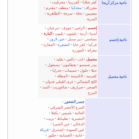
كفر شلايا
كفرزيبا
معربليت
 أريحا
معرزاف
مجدليا
منطف
معترم
مصيبين
نحلة
سرجة
الظاهرية
البدرية
إحسم
الرامي
جوزف
مرعيان
أبديتا
أرنبة
بلشون
بليون
البارة
بسامس
دير سنبل
عين لاروز
م
فركيا
كفر حايا
كنصفرة
المغارة
معراتة
الموزرة
محمبل
انب
بالس
بقليد
بيدر شمسو
بفطامون
بسنقول
حيلا
حلول
حميمات
جدرايا
كفرميد
الكنيسة
المطلة
بل
اللج الشمالي
عرى القبلي عدوان
الصحن
صراريف
شاغوريت
السد
المرج
جسر الشغور
المرج الأخضر الشرقي
العالية
بلميس
بكفلا
البشيرية
بطيباط
بزيت
الدغالي
عين الحمرا
عين السودة
اشتبرق
فريكة
غانية
الغسانية
حللوز