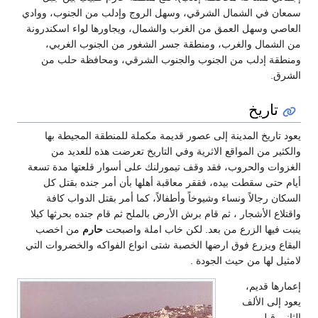
لشمال الشرقي، وسهل الروج وإدلب من الجنوب، ووادي
 العمق من الغرب والشمال، ويجاورها لواء اسكندرونة
والغرب، ومنطقة جسر الشغور من الجنوب الغربي،
ب من الجنوب والجنوب الشرقي، ومحافظة حلب من
المدينة إلى عصور قديمة مكملة للمنطقة المجيطة بها
المواقع الاثرية وفي التاريخ تعرضت هذه للعديد من
حروب، فقد وقف تيمورلنك على أسوار قلعتها مدة تسعة
طت بيده، فققر معاقبة أهلها بأن أمر جنده بقتل كل
ً ونساء وشيوخاً وأطفالاً، كما أمر بقتل الدواب كافة
جار ، ثم قام برش الأرض بالملح ثم قام جنده بحرثها كيلا
لزرع من بعد. لكن خاب املة واصبحت
حارم
من اخصب
ع فوق ارضها الخصبة شتى انواع الفواكه والخضروات التي
ن حيث الجودة .
م،
لف