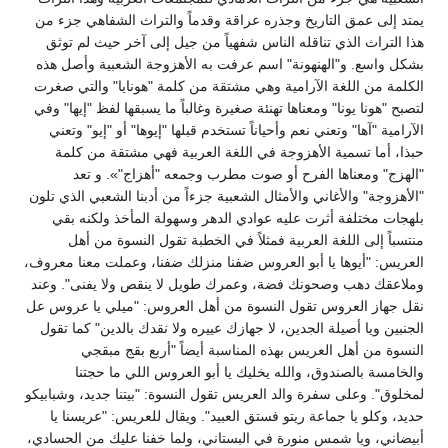
ق التاريخ وجذره عراقة وقدماً والتراث الشفاهي جزء من
الذي تناقله الناس شفهياً من جيل إلى آخر حيث لم توثق
و"الهنهونة" اسم عرفت به الأهزوجة الشعبية وأصل هذه
للغة الآرامية وهي مشتقة من كلمة "هونايا" والتي صغرت
يونا" ومعناها تهنئة صغيرة وغالباً ما يسبقها لفظ "إيها" وفي
" وتعني نعم وأحياناً تستخدم قبلها "إيوها" أو "إيو" وتعني
سمية الأهزوجة في اللغة العربية فهي مشتقة من كلمة
ناها الفرح أو صوت مطرب وجمعه "أهزاج"». و تعد
الأغاني والأمثال الشعبية جزءاً من أدبنا الشعبي الذي تلون
فة أثرت عليه عوادي الدهر وسهولة المأخذ ولكنه بقي
اللغة العربية فمثلاً في الخطبة تقول النسوة من أهل
وها يا أبو العروس ضفنا منزلك ضفنا، وعملت معنا معروف،
ب وصحونك فضة، وعمرك طويل لا ينقص ولا يفنى". وعند
لعروس تقول النسوة من أهل العروس: "ميلي يا عروس عل
أصيلة الجدين، لا جهازك عييره ولا نقدك بالدين" كما تقول
هل العريس بهذه المناسبة أيضاً "أربع بقج مبقجي
لصندوق، والله يخليك يا أبو العروس اللي ما حجتنا
لى سفرة والد العريس تقول النسوة: "بيتنا جديد، وشبابيكو
ا جماعة ريتو فستق العبيد". ويقال للعريس: "عريسنا يا
ا شمس منورة في البستاني، ولما خفنا عليك من الحسادي،