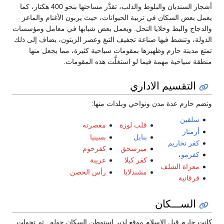
أشجار السنديان والبلوط والدلب، تقدَّر مساحتها بنحو 400 هكتار، كما
سكان في تربية الحيوانات، حيث يربون الأغنام والماعز
بط وخلايا النحل. ويعمل بعض شبابها في معامل ومؤسسات
شط فيها صناعة تجفيف التبغ وعصر الزيتون، يضاف إلى ذلك
حارم وظهيرها بمقومات سياحية كثيرة، مما يجعل منها
ة مهمة فيما لو استغلَّت هذه المقومات.
سيم الاداري
دة مدن ونواحي وبلدات منها:
قلب لوزة
معصرته
بنابل
بسينيا
ريم
ميرسحق
كفرحوم
كفر كيلا
عريبة
الشلف
مشندلايا
رأس الحصن
ــكان
بل الإسلام موقع لدير استوطن السكان حوله . ثم تحولت