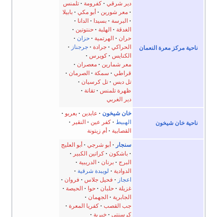
دير شرقي
كفرومة
تلمنس
معر شورين
أبو مكي
بابيلا
البرسة
بسيدا
الدانا
الغدقة
الهلبة
حنتوتين
حران
الهرتمية
حزان
الحراكي
جرادة
جرجناز
 معرة النعمان
الكنايس
كويرس
معر شمارين
معصران
قراطي
سمكة
الصرمان
تل دبس
تل كرسيان
ظهرة تلمنس
تقانة
دير الغربي
خان شيخون
عابدين
بعربو
الهبيط
كفر عين
النقير
 شيخون
القصابية
أم زيتونة
سنجار
أبو شرجي
أبو العليج
باشكون
كراتين الكبير
البرج
برنان
الدريبية
الدوادية
لويبدة شرقية
اعجاز
فحيل جلاس
فروان
غزيلة
حلبان
حوا
الحيصة
الجابرية
الجهمان
جب القصب
كفريا المعرة
كرسنتي
خيرية