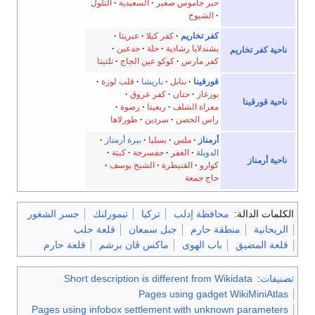
حير جاموس صغير
السعيدية
التلول
الشيوخ
كفر تخاريم
كفر كيلا
عبريتا
بشندلايا رشادية
حلة
جدعين
تخاريم
كفر مارس
كوكو عين الجاج
تلتيتا
قورقينا
بنابل
باريشا
قلب لوزة
بوزغاز
حتان
كفر عروق
نا
معراة الشلف
ربعيتا
رضوة
راس الحصن
سردين
طورلاها
أرمناز
ملس
بسليا
بيرة أرمناز
الدويلة
الغفر
حفسرجة
كبتة
ز
كوارو
القنيطرة
الشيخ يوسف
حاج جمعة
الة:
محافظة إدلب
تركيا
تيمورلنك
جسر الشغور
منطقة حارم
جبل سمعان
قلعة حلب
ضيق
باب الهوى
ماكس ڤان برشم
قلعة حارم
Short description is different from Wikidat
Pages using gadget WikiM
Pages using infobox settlement with unknown pa