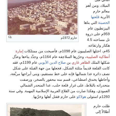
 أهم
ا
 بناها
عام
 ذروة
حارم 1972م
تل مساحته 4.5
عه
إمارة
يبية
، وحرّرها السلاجقة عام 1164م، وجدَّد بناءها وعدَّل
ك
الظاهر غازي
بن
صلاح الدين الأيوبي
عام 1199م، فقد
 قديماً مثلثة الشكل، فجعلها من جهة القبلة على شكل
دا شماليها فإنه على خط مستقيم، وبنى أبراجها مربَّعة،
ندق اصطناعي، قسم منه محفور بالصخر، ورصفت
لبلاط، على غرار قلعة حلب، عدا المنحدر الشمالي
كذا صارت من القلاع العربية الإسلامية المهمة. وفي سنة
هولاكو
على حارم فقتل أهلها وخرَّبها.