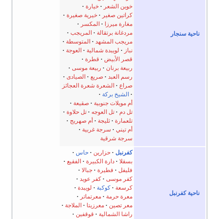
خوين الشعر
خيارة
كراتين صغير
خيرية صغيرة
مغارة ميرزا
المكسر
مردغانة برتقالة
المريجب
ر
مريجب المشهد
المتوسطة
نباز
لويبدة شمالية
العوجة
قصر الأبيض
قطرة
ربيعة برنان
ربيعة موسى
رسم العبد
صريع
الصيادى
صراع
الشعرة شعرة العجائز
الشيخ بركة
أم مويلات جنوبية
صقيعة
تل دم
تل العوجه
تل حلاوة
تلعمارة
ثليجة
أم صهريج
أم تيني
سرجة غربية
سرجة شرقية
كفرنبل
حزارين
حاس
بسقلا
دارة الكبيرة
الفقيع
فليفل
فطيرة
جبالا
كفر موسى
كفر عويد
كرسعة
كوكبة
لويبدة
بل
معرة حرمة
معرتماتر
معر تصين
معرزيتا
الملاجة
راشا الشمالية
قوقفين