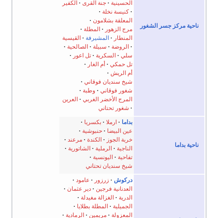
الحسينية
جنة القرى
الكفير
كنيسة نخلة
المعلقة بشلامون
ز جسر الشغور
مرج الزهور
المطلة
المنطار
المشيرفة
القيسية
الروضة
سبيلة
الصالحية
سلي
السكرية
تل اعور
تل حمكي
أم الغار
أم الريش
شيخ سنديان فوقاني
شغور فوقاني
وطبة
المرج الأخضر الغربي
العرين
شغور تحتاني
بداما
ارملا
بكسريا
عين البيضا
حنبوشية
خربة الجوز
الكندة
مرعند
الناجية
الرملية
الشاتورية
تفاحية
اليونسية
شيخ سنديان تحتاني
دركوش
زرزور
عامود
العدنانية فرجين
دير عثمان
الدرية
الغزالة مغيدلة
الجميلية
المطلة بطلايا
المعزولة
مريمين
الرمادية