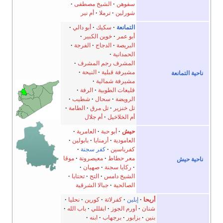
سفوهن
الشيخ مصطفى
شورلين
ترملا
أم نير
التمانعة
سكيك
أبو دالي
أبو عمر
خوين الكبير
البريصة
الدجاج
الفرجة
الحمدانية
المشرف رجم المشرف
مشيرفة قبلية
النيحة
نعة
مشيرفة شمالية
قليعات الطوبية
الرفة
الرويضة
سحال
شطيب
تل خنزير
تل مرق
الطامة
أم الخلاخيل
أم جلال
حيش
أبو حبة
العامرية
العامودية
أرمنايا
بابولين
كفرباسين
كفر سجنة
معر حطاط
معيصرونة
موقا
ركايا سجنة
صهيان
الشيخ دامس
التح
تحتايا
الصالحية
جبالا الشرقية
أريحا
إبلين
كفرلاتة
كورين
نحليا
شنان
أورم الجوز
ابقللي
باب الله
بنين
بزابور
برجهاب
ابنه