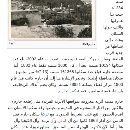
حارم1969
القلعة، وصارت مركز القضاء، وبحسب تقديرات عام 2002، بلغ عدد
سكانها 10194 نسمة، بعد أن كان 1000 نسمة فقط عام 1882، أما
منطقة حارم فبلغ عدد سكانها 161368 نسمة (7.13% من مجموع
 إدلب)، وتجدر الإشارة هنا إلى أن حارم كانت في عام
1903 مركز قضاء يسكنه 28981 نسمة، وكان يضم آنذاك الريحانية،
بة سلقين، قصبة
كفر تخاريم
.
ثرية معروفة بمواقعها الأثرية الفريدة مثل (قلعة حارم)
لاثار المنتشرة في المدينة ومحيطها وقد سكنها الانسان منذ
 ، تقع على الشريط الحدودي مع
تركيا
سكان حارم قبل
ا من آل
كيالي
وآل برمدا وآل الكيخيا وآل
لآن فكثرت الهجرات من المناطق المجاورة وزاد عدد سكان