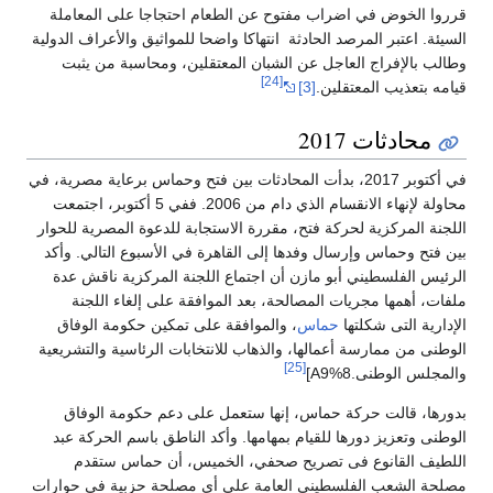
قرروا الخوض في اضراب مفتوح عن الطعام احتجاجا على المعاملة
السيئة. اعتبر المرصد الحادثة انتهاكا واضحا للمواثيق والأعراف الدولية
وطالب بالإفراج العاجل عن الشبان المعتقلين، ومحاسبة من يثبت
[24]
قيامه بتعذيب المعتقلين.
[3]
محادثات 2017
في أكتوبر 2017، بدأت المحادثات بين فتح وحماس برعاية مصرية، في
محاولة لإنهاء الانقسام الذي دام من 2006. ففي 5 أكتوبر، اجتمعت
اللجنة المركزية لحركة فتح، مقررة الاستجابة للدعوة المصرية للحوار
بين فتح وحماس وإرسال وفدها إلى القاهرة في الأسبوع التالي. وأكد
الرئيس الفلسطيني أبو مازن أن اجتماع اللجنة المركزية ناقش عدة
ملفات، أهمها مجريات المصالحة، بعد الموافقة على إلغاء اللجنة
الإدارية التى شكلتها
حماس
، والموافقة على تمكين حكومة الوفاق
الوطنى من ممارسة أعمالها، والذهاب للانتخابات الرئاسية والتشريعية
[25]
والمجلس الوطنى.8%A9]
بدورها، قالت حركة حماس، إنها ستعمل على دعم حكومة الوفاق
الوطنى وتعزيز دورها للقيام بمهامها. وأكد الناطق باسم الحركة عبد
اللطيف القانوع فى تصريح صحفي، الخميس، أن حماس ستقدم
مصلحة الشعب الفلسطينى العامة على أى مصلحة حزبية في حوارات