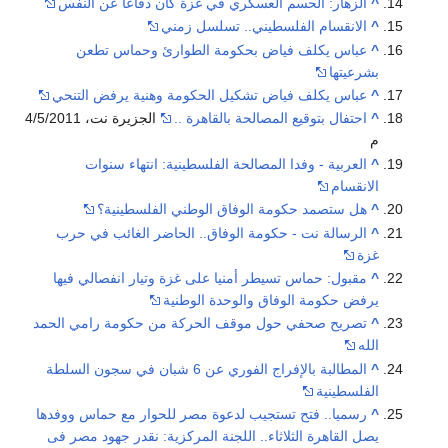
^
الزهار: الحسم العسكري في غزة كان دفاعا عن النفس
^
الانقسام الفلسطيني.. تسلسل زمني
^
عباس يكلف فياض بحكومة الطوارئ وحماس تطعن
بشرعيتها
^
عباس يكلف فياض تشكيل الحكومة وهنية يرفض التنحي
^
احتفال بتوقيع المصالحة بالقاهرة ..
الجزيرة نت، 4/5/2011
م
^
العربية - وفدا المصالحة الفلسطينية: انتهاء سنوات
الانقسام
^
هل ستصمد حكومة الوفاق الوطني الفلسطينية؟
^
الرسالة نت - حكومة الوفاق.. الحاضر الغائب في حرب
غزة
^
مقبول: حماس تسيطر أمنيا على غزة وتيار انفصالي فيها
يرفض حكومة الوفاق والوحدة الوطنية
^
تصريح صحفي حول موقف الحركة من حكومة رامي الحمد
الله
^
المطالبة بالإفراج الفوري عن 6 شبان في سجون السلطة
الفلسطينية
^
رسميا.. فتح تستجيب لدعوة مصر للحوار مع حماس ووفدها
يصل القاهرة الثلاثاء.. اللجنة المركزية: نقدر جهود مصر فى