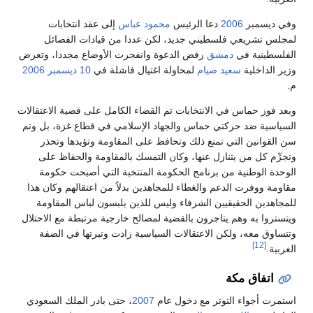
وفي ديسمبر
2006
دعا الرئيس
محمود عباس
إلى عقد انتخابات
لمجلس تشريعي فلسطيني جديد، لكن عددا من قيادات الفصائل
الفلسطينية في
دمشق
رفض الدعوة وانفجرت الأوضاع مجددا، وتعرض
وزير الداخلية
سعيد صيام
لمحاولة اغتيال فاشلة في
10 ديسمبر
2006
م.
وبعد فوز حماس في الانتخابات تم القضاء الكامل على قضية الاعتقالات
السياسية ضد حركتي حماس والجهاد الإسلامي في قطاع غزة، بل وتم
سن القوانين التي تمنع ذلك وتحافظ على المقاومة وتؤيدها وتحذر
وتجرِّم كل من يتنازل عنها، وكان التمسك بالمقاومة والحفاظ على
الوحدة الوطنية من برنامج الحكومة المنتخبة التي أصبحت حكومة
مقاومة ووفرت الدعم والغطاء للمجاهدين بدلاً من اعتقالهم وكان هذا
للمجاهدين الحقيقيين الشرفاء وليس للذين يلبسون لباس المقاومة
ويتستروا به وهم يتاجرون بالقضية لمصالح خارجية مرتبطة مع الاحتلال
وتتساوق معه، ولكن الاعتقالات السياسية زادت وتيرتها في الضفة
[12]
الغربية.
اتفاق مكة
استمرت أجواء التوتر مع دخول عام
2007
، حتى بادر الملك السعودي