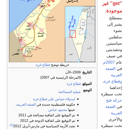
"get" غير
موجودة.
مصطلح
يشير إلى
نشوء
سلطتين
سياسيتين
وتنفيذيتين
في صيف
عام
2007م
خريطة توضح
قطاع غزة
.
في
الضفة
التاريخ
2006–الآن
الغربية
(المرحلة الرئيسية في 2007)
وقطاع غزة
،
الموقع
قطاع غزة
إحداهما
الوضع
عملية المصالحة
:
تحت سيطرة
استيلاء حماس على قطاع غزة
حركة فتح
حكومة فلسطينية جديدة في
الضفة الغربية
،
في
الضفة
عينها
محمود عباس
الغربية
تم التوقيع على اتفاقية مصالحة في 2011
والأخرى
تم التوقيع على اتفاقية الدوحة في 2012
تحت سيطرة
[1]
تجدد الأزمة السياسية في مارس-أبريل 2012