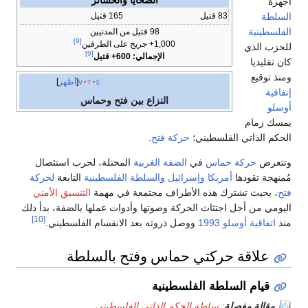
الضحايا والخسائر
أجهزة
السلطة
83 قتيل
165 قتيل
الفلسطينية
98 قتيل من المدنيين
[9]
1,000+ جريح على الطرفين
للحزب الذي
[9]
الإجمالي: 600+ قتيل
كان تقليديا
ومنذ توقيع
e
t
v
أظهر
إتفاقية
النزاع بين فتح وحماس
أوسلو
يمسك زمام
الحكم الذاتي الفلسطيني؛
حركة فتح
.
وتتعرض
حركة حماس
في
الضفة الغربية
المحتلة، لحرب استئصال
مُمنهجة تقودها
أمريكا
وإسرائيل
والسلطة الفلسطينية
التابعة
لحركة
فتح
، بحيث تشترك هذه الأطراف مجتمعة في مهمة
التنسيق الأمني
اليومي من أجل اجتثاث الحركة وصوتها وأدوات عملها بالضفة، بدأ ذلك
[10]
منذ
اتفاقية أوسلو
1993
ووصل ذروته بعد الانقسام الفلسطيني.
علاقة حركتي حماس وفتح بالسلطة
قيام السلطة الفلسطينية
مقالة مفصلة
:
سلطة الحكم الذاتي الفلسطيني