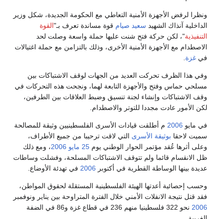
ونظرا لرفض الأجهزة الأمنية التعاطي مع الحكومة الجديدة، شكل وزير
الداخلية آنذاك الشهيد
سعيد صيام
قوة مساندة تعرف بـ"
القوة
التنفيذية
"، لكن حركة فتح شنت عليها حملة واسعة وصلت لحد
الاصطدام مع الأجهزة الأمنية الأخرى، وذلك بالتزامن مع حملة اغتيالات
في
غزة
.
وفي هذا الظرف تحركت العديد من الجهات لوقف الاشتباكات بين
مسلحي حماس وفتح والأجهزة التابعة لهما، ونجحت هذه التحركات في
وقف الاشتباكات وإنشاء لجنة تنسيق وضبط العلاقات بين الطرفين،
لكن الأمور عادت مجددا للتوتر والاصطدام.
في مايو
2006
م أطلقت قيادات الأسرى الفلسطينيين وثيقة للمصالحة
سميت لاحقا
بوثيقة الأسرى
التي لاقت ترحيبا من جميع الأطراف،
وعلى أثرها عُقد مؤتمر الحوار الوطني يوم
25 مايو
2006
، ومع ذلك
ظل الانقسام قائما ولم تتوقف الاشتباكات المسلحة، وفشلت وساطات
عديدة بينها الوساطة القطرية في أكتوبر
2006
في تهدئة الأوضاع.
وحسب إحصائية أعدتها الهيئة الفلسطينية المستقلة لحقوق المواطن،
فقد قتل نتيجة الانفلات الأمني خلال الفترة المتراوحة بين يناير ونوفمبر
2006
نحو 322 فلسطينيا منهم 236 في قطاع غزة و86 في الضفة
الغربية.