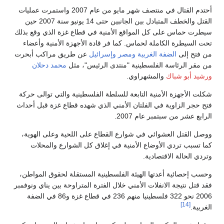
أحتدم القتال في منتصف شهر مايو من عام 2007 واستمرت عمليات
القتل والخطف المتبادل بين الجانبين حتى 14 يونيو سنة 2007 حين
سيطرت حماس على كل المواقع الأمنية في قطاع غزة الذي وقع بذلك
تحت السيطرة الكاملة لحماس. كما فر قادة الأجهزة الأمنية وأعضاء
من فتح إلى
الضفة الغربية
ومصر
وإسرائيل
عن طريق مراكب أبحرت
من مقر الرئاسة الفلسطينية "منتدى الرئيس"، مثل
محمد دحلان
ورشيد أبو شباك
والمشهراوي.
شكلت الأجهزة الأمنية التابعة للسلطة الفلسطينية والتي توالى حركة
فتح حجر الزاوية في الفلتان الأمني الذي شهده قطاع غزة قبل أحداث
الرابع عشر من سبتمبر عام 2007.
ووصل القتل العشوائي في شوارع القطاع على اللحية وعلى الهوية،
كما تسبب تردي الأوضاع الأمنية في إغلاق كل الشوارع والمحلات
وتردي الحالة الاقتصادية.
وحسب إحصائية أعدتها الهيئة الفلسطينية المستقلة لحقوق المواطن،
فقد قتل نتيجة الانفلات الأمني خلال الفترة المتراوحة بين يناي ونوفمبر
2006 نحو 322 فلسطينيا منهم 236 في قطاع غزة و86 في الضفة
[14]
الغربية.