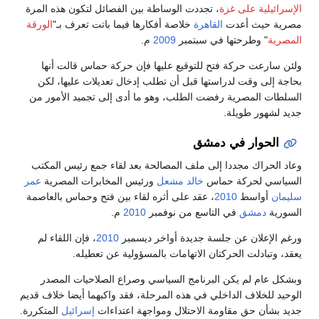
الإسرائيلية على غزة
، تجددت الوساطة بين الفصائل لتكون هذه المرة
مصرية حيث أعدت
القاهرة
خلاصة أفكارها فيما باتت تعرف بـ"
الورقة
المصرية
" وطرحتها في سبتمبر
2009
م.
ولئن سارعت حركة فتح للتوقيع عليها فإن حركة حماس قالت أنها
بحاجة إلى وقت لدراستها قبل أن تطلب إدخال تعديلات عليها، لكن
السلطات المصرية رفضت الطلب، وهو ما أدى إلى تجميد الأمور من
جديد لشهور طويلة.
الحوار في دمشق
وعاد الحراك مجددا إلى ملف المصالحة بعد لقاء جمع رئيس المكتب
السياسي لحركة حماس
خالد مشعل
ورئيس المخابرات المصرية
عمر
سليمان
أواسط
2010
، عقد على أثره لقاء بين فتح وحماس بالعاصمة
السورية
دمشق
في التاسع من نوفمبر
2010
م.
ورغم الإعلان عن جلسة جديدة أواخر ديسمبر
2010
، فإن اللقاء لم
يعقد، وتبادلت الحركتان الاتهامات بالمسؤولية عن تعطيله.
وبشكل عام لم يكن البرنامج السياسي وصراع الصلاحيات المصدر
الوحيد للخلاف الداخلي في هذه المرحلة، فقد واكبهما أيضا خلاف قديم
جديد بشأن حق مقاومة الاحتلال ومواجهة اعتداءات
إسرائيل
المتكررة.