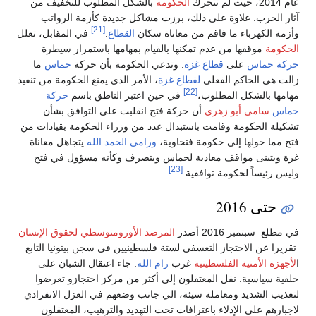
عام 2014، حيث لم تتحرك
الحكومة
بالشكل المطلوب للتخفيف من
آثار الحرب. علاوة على ذلك، برزت مشاكل جديدة كأزمة الرواتب
[21]
وأزمة الكهرباء ما فاقم من معاناة سكان
القطاع
.
في المقابل، تعلل
الحكومة
موقفها من عدم تمكنها بالقيام بمهامها باستمرار سيطرة
حركة حماس
على
قطاع غزة
. وتدعي الحكومة بأن حركة
حماس
ما
زالت هي الحاكم الفعلي
لقطاع غزة
، الأمر الذي يمنع الحكومة من تنفيذ
[22]
مهامها بالشكل المطلوب،
في حين اعتبر الناطق باسم
حركة
حماس
سامي أبو زهري
أن حركة فتح انقلبت على التوافق بشأن
تشكيلة الحكومة وقامت باستبدال عدد من وزراء الحكومة بقيادات من
فتح مما حولها إلى حكومة فتحاوية،
ورامي الحمد الله
يتجاهل معاناة
غزة ويتبنى مواقف معادية لحماس ويتصرف وكأنه مسؤول في فتح
[23]
وليس رئيساً لحكومة توافقية.
حتى 2016
في مطلع سبتمبر 2016 أصدر
المرصد الأورومتوسطي لحقوق الإنسان
تقريرا عن الاحتجاز التعسفي لستة فلسطينيين في سجن بيتونيا التابع
ا
لأجهزة الأمنية الفلسطينية
غرب
رام الله
. جاء اعتقال الشبان على
خلفية سياسية. نقل المعتقلون إلى أكثر من مركز احتجازو تعرضوا
لتعذيب الشديد ومعاملة سيئة، الي جانب وضعهم في العزل الانفرادي
لاجبارهم علي الإدلاء باعترافات تحت التهديد والترهيب، المعتقلون