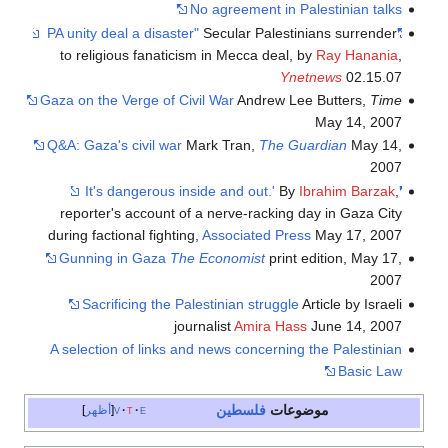
No agreement in Palestinian talks
Secular Palestinians surrender
"PA unity deal a disaster"
to religious fanaticism in Mecca deal, by
Ray Hanania
,
Ynetnews
02.15.07
Gaza on the Verge of Civil War
Andrew Lee Butters,
Time
May 14, 2007
Q&A: Gaza's civil war
Mark Tran,
The Guardian
May 14,
2007
By
Ibrahim Barzak
,
'It's dangerous inside and out.'
reporter's account of a nerve-racking day in Gaza City
during factional fighting,
Associated Press
May 17, 2007
Gunning in Gaza
The Economist
print edition, May 17,
2007
Sacrificing the Palestinian struggle
Article by Israeli
journalist
Amira Hass
June 14, 2007
A selection of links and news concerning the Palestinian
Basic Law
موضوعات
فلسطين
e
t
v
أظهر