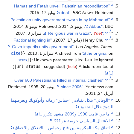
"Hamas and Fatah unveil Palestinian reconciliation
^
. Retrieved يوليو 17, 2015
BBC News
.
deal"
.
"Palestinian unity government sworn in by Mahmoud
^
. BBC. يونيو 2, 2014
Abbas"
. Retrieved يونيو 6, 2014
.
أ
ب
^
"Religious war in Gaza"
Ynet
.
. فبراير 3, 2007.
أ
ب
^
Henry Chu (مايو 17, 2007).
"Factional fighting in
Gaza imperils unity government"
.
Los Angeles Times
.
on فبراير 1, 2010.
the original
Archived from
{{
cite
news
}}
:
Unknown parameter
|dead-url=
ignored
(
|url-status=
suggested) (
help
)
Article reprinted at
[1]
أ
ب
"Over 600 Palestinians killed in internal clashes
^
. Ynetnews.com. يونيو 20, 1995
since 2006"
. Retrieved
أبريل 24, 2011
.
^
"الوقائي" ينكل بقياديي "حماس" رمانه وأبوكويك ويعرضهما
للشبح خلال التحقيق
^
ما بين عامي 1996 و2009 مشهد يتكرر ..!
^
الاعتقال السياسي جريمة مَن؟؟؟
^
اتفاق مكة المكرمة بين فتح وحماس .. الانغلاق والاخفاق