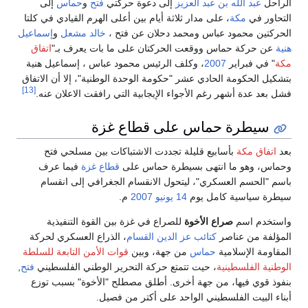
الراحل
عبد الله بن عبد العزيز
إلى دعوة حركتي
فتح
و
حماس
إلى
التحاور في
مكة
، على مدار ثلاثة أيام بين أعلى الهرم القيادي في كلتا
الحركتين محمود عباس ومحمد دحلان عن فتح ،
خالد مشعل
و
إسماعيل
هنية
عن حركة حماس ووقعت الحركتان على ما بات يعرف بـ"
اتفاق
مكة
" في فبراير
2007
، وكلف الرئيس محمود عباس ، إسماعيل هنية
بتشكيل الحكومة الحادي عشر "حكومة الوحدة الوطنية"، إلا أن الاتفاق
[13]
فشل بعد عدة أشهر رغم الأجواء الإيجابية التي رافقت الاعلان عنه.
سيطرة حماس على قطاع غزة
بعد
اتفاق مكة
بأسابيع قليلة تجددت الاشتباكات بين مسلحي فتح
وحماس، وهو ما انتهى بسيطرة حماس على
قطاع غزة
فيما عرف
باسم "الحسم العسكري"، ليتحول الانقسام الجغرافي إلى انقسام
سيطرة سياسية كامل يوم
14 يونيو
2007
م.
واستخدم اسم
صراع الأخوة
للصراع في غزة بين القوة التنفيذية
المؤلفة من عناصر
كتائب عز الدين القسام
، الذراع العسكري لحركة
المقاومة الإسلامية
حماس
من جهة، وبين
قوات الأمن التابعة للسلطة
الوطنية الفلسطينية
، حيت تتمتع حركة التحرير الوطني الفلسطيني
فتح
,
بنفوذ قوي فيها، من جهة أخرى. أطلق مصطلح "الأخوة" بسبب توزع
أبناء البيت الفلسطيني الواحد على أكتر من فصيل.