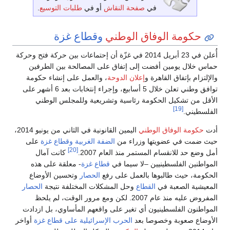
في
صفحة النقاش
أو في
طلبات التوسيع
.
حكومة الوفاق الوطني
وقطاع غزة
أُعلن في 23 أبريل 2014 في غزّة أن إحتماعات بين حركة فتح وحركة
حماس خلال يومين أفضت إلى إتفاق على المصالحة بين الطرفين
والإلتزام بإتفاق القاهرة و
إعلان الدوحة
، والعمل على إنشاء حكومة
توافق وطني تعلن خلال 5 أسابيع، وإجراء إنتخابات بعد 6 أشهر على
الأقل من تشكيل الحكومة رئاسية وتشريعية وللمجلس الوطني
[19]
الفلسطيني.
أدت
حكومة الوفاق الوطني
اليمين القانونية في الثاني من يونيو 2014،
حيث ضمت في عضويتها وزراء من
الضفة الغربية
وقطاع غزة
على
[20]
أمل وضع حد للانقسام المستمر منذ العام 2007.
كانت آمال
المواطنين الفلسطينيين –لا سيما في
قطاع غزة
- معلقة على هذه
الحكومة، حيث طالبوها بالعمل على رفع
الحصار
وتحسين الأوضاع
المعيشية الصعبة في
القطاع
وحل المشكلات المختلفة نتيجة
الحصار
المفروض عليه منذ عام 2007. لكن ومع مرور الوقت، لم يلحظ
المواطنون الفلسطينيون أي تغير على واقعهم المأساوي، بل ازدادت
الأوضاع صعوبة وخصوصا بعد
الحرب الإسرائيلية على قطاع غزة
أواخر