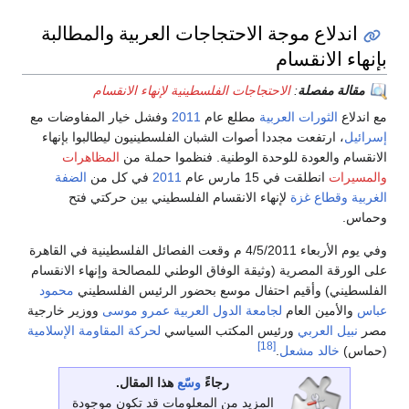
اندلاع موجة الاحتجاجات العربية والمطالبة
بإنهاء الانقسام
مقالة مفصلة
:
الاحتجاجات الفلسطينية لإنهاء الانقسام
مع اندلاع
الثورات العربية
مطلع عام
2011
وفشل خيار المفاوضات مع
إسرائيل
، ارتفعت مجددا أصوات الشبان الفلسطينيون ليطالبوا بإنهاء
الانقسام والعودة للوحدة الوطنية. فنظموا حملة من
المظاهرات
والمسيرات
انطلقت في 15 مارس عام
2011
في كل من
الضفة
الغربية
وقطاع غزة
لإنهاء الانقسام الفلسطيني بين حركتي فتح
وحماس.
وفي يوم الأربعاء 4/5/2011 م وقعت الفصائل الفلسطينية في القاهرة
على الورقة المصرية (وثيقة الوفاق الوطني للمصالحة وإنهاء الانقسام
الفلسطيني) وأقيم احتفال موسع بحضور الرئيس الفلسطيني
محمود
عباس
والأمين العام
لجامعة الدول العربية
عمرو موسى
ووزير خارجية
مصر
نبيل العربي
ورئيس المكتب السياسي
لحركة المقاومة الإسلامية
[18]
(حماس)
خالد مشعل
.
رجاءً
وسّع
هذا المقال.
المزيد من المعلومات قد تكون موجودة