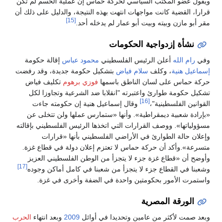
ويقول عضو المكتب السياسي لحركة حماس إن عملية الحسم لم تكن
قرارا، القضية كانت مواجهات انتهت بهذه النتيجة، والدليل على ذلك أن
[15]
مقر أبو مازن وبيته وبيت أبو عمار لم يدخله أحد.
نشأة إزدواجية الحكومات
وفي
رام الله
أعلن الرئيس الفلسطيني
محمود عباس
إقالة حكومة
إسماعيل هنية
، وكلف
سلام فياض
بتشكيل حكومة جديدة، وقد رفضت
حركة حماس على لسان الناطق باسمها
فوزي برهوم
تكليف فياض
تشكيل حكومة طوارئ واعتبرته "انقلابا ضد الشرعية وتجاوزا لكل
[16]
القوانين الفلسطينية"،
وقال إسماعيل هنية إن حكومته جاءت
«بإرادة شعبية ديمقراطية». وأنها «ستمارس عملها ولن تتخلى عن
مسؤولياتها». ووصف القرارات التي اتخذها الرئيس الفلسطيني بإقالته
وإعلان حالة الطوارئ في الأراضي الفلسطيني بأنها «قرارات
متسرعة».وأكد أن حركة حماس لا تعتزم إعلان دولة في قطاع غزة.
وأوضح أن «قطاع غزة جزء لا يتجزأ من الوطن الفلسطيني العزيز
[17]
وشعبنا في القطاع جزء لا يتجزأ من شعبنا في كامل أماكن وجوده
واستمرت الأمور بحكومتين واحدة في الضفة وأخرى في غزة.
الورقة المصرية
وبعد صمت لأكثر من عامين وتحديدا في أوائل
2009
وبعد انتهاء
الحرب