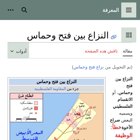
المعرفة
القائمة الرئيسية
بحث
أدوات
النزاع بين فتح وحماس
تبديل عرض جدول المحتويات
مقالة
ناقش هذه الصفحة
أدوات
(تم التحويل من
نزاع فتح وحماس
)
النزاع بين
النزاع بين فتح وحماس
فتح
جزء من
المقاومة الفلسطينية
وحماس
، أو
الانقسام
الفلسطيني
ويسميه
البعض
صراع
خطأ:
الأخوة
الوظيفة