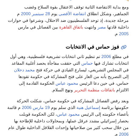
ومع بداية الانتفاضة الثانية توقف الاعتقال بقوة السلاح وغضب
الجماهير، وشكل انطلاق
انتفاضة الأقصى
يوم
28 سبتمبر
2000
م
مرحلة جديدة، إذ توحد الفلسطينيون ضد الاحتلال، وشرعوا في حوارات
داخلية قادتها
مصر
وانتهت
باتفاق القاهرة
بين الفصائل في مارس
2005
م.
فوز حماس في الانتخابات
في مطلع
2006
تم تنظيم ثاني انتخابات تشريعية فلسطينية، وهي أول
انتخابات تشارك فيها
حماس
التي حققت مفاجأة بحصد أغلبية المقاعد
في المجلس التشريعي، ليسارع القيادي في حركة فتح
محمد دحلان
إلى التصريح بأنه من العار على فتح المشاركة في حكومة تقودها
حماس، في حين دعا الرئيس
محمود عباس
الحكومة القادمة إلى
الالتزام
باتفاقات منظمة التحرير
ونهج السلام.
وبعد رفض الفصائل المشاركة في حكومة حماس، شكلت الحركة
حكومتها برئاسة
إسماعيل هنية
الذي سلم يوم
19 مارس
2006
م قائمة
بأعضاء حكومته إلى الرئيس
محمود عباس
، لكن الحكومة قوبلت
بحصار إسرائيلي مشدد عرقل عملها، وبمحاولات داخلية للإطاحة بها
من خلال سحب كثير من صلاحياتها وإحداث القلاقل الداخلية طوال عام
2006
م.