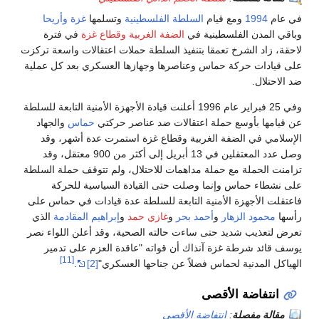
في عام
1994
ومع قيام
السلطة الفلسطينية
وتسلمها
غزة
وأريحا
وباقي المدن الفلسطينية في
الضفة الغربية وقطاع غزة
في فترة
لاحقة، زاد الشرخ تعمقا بتنفيذ السلطة حملات اعتقالات واسعة تركزت
على قيادات حركة حماس وعناصرها وجهازها العسكري بعد كل عملية
ضد الاحتلال.
وفي 25 فبراير عام 1996 أعلنت قيادة الأجهزة الأمنية التابعة للسلطة
عن قيامها بأوسع حملة اعتقالات ضد عناصر حركتي
حماس
والجهاد
الإسلامي في الضفة الغربية وقطاع غزة استمرت عدة أشهر، وقد
وصل عدد المعتقلين في 13 أبريل إلى أكثر من 900 معتقل، وقد
تزامنت الحملة مع حملة مداهمات للاحتلال، ولم تتوقف حملة السلطة
على نشطاء حماس وإنما وصلت حتى القيادة السياسية للحركة
فاعتقلت الأجهزة الأمنية التابعة للسلطة عدة قيادات في حماس على
رأسها
محمود الزهار
و
أحمد بحر
و
غازي حمد
و
إبراهيم المقادمة
الذي
تعرض لتعذيب شديد حتى ساءت حالته الصحية، وقد أعلن اللواء نصر
يوسف قائد شرطة غزة آنذاك أن قواته "عاقدة العزم على تدمير
[11]
الهياكل المدنية لحماس فضلاً عن جناحها العسكري"
[2]
.
انتفاضة الأقصى
مقالة مفصلة
:
انتفاضة الأقصى