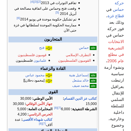
[4]
[3]
[2]
حركة
تفاقم التوترات في 2013
وقعت فتح وحماس على اتفاقية مصالحة في
حماس
في
[5]
أبريل 2014
قطاع غزة
،
[6]
تم تشكيل حكومة موحدة في يونيو 2014
وذلك بعد
ممارسة الحكومة الموحدة لسلطاتها في غزة
فوز حركة
حتى الآن
حماس في
المتحاربون
الانتخابات
التشريعية
حماس
فتح
في مطلع
التطرف الإسلامي
قوميون فلسطينيون
القوميون الفلسطينيون
علمانيون
فلسطينيون
عام 2006
،
ونشوء أزمة
القادة والزعماء
سياسية
إسماعيل هنية
محمود عباس
ارتبطت
خالد مشعل
[محمود دحلان]]
محمد ضيف
بعراقيل
القوى
للإنتقال
كتائب عز الدين القسام
:
الأمن الوطني:
30,000
السلمي
15,000
جهاز الأمن الوقائي
:
30,000
للسلطة
[8]
[7]
المخابرات العامة:
5,000
الشرطة التنفيذية:
6,000
داخلية
الحرس الرئاسي
:
4,200
وخارجية،
كتائب شهداء الأقصى
:
عدة
[8]
[7]
وخضوع
آلاف