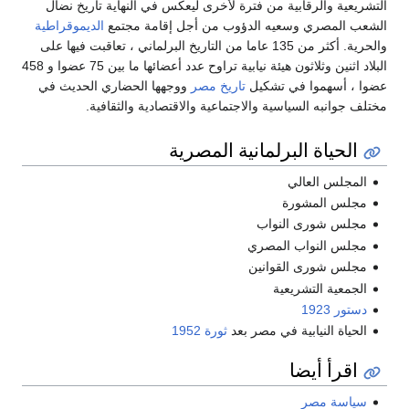
التشريعية والرقابية من فترة لأخرى ليعكس في النهاية تاريخ نضال
الشعب المصري وسعيه الدؤوب من أجل إقامة مجتمع
الديموقراطية
والحرية. أكثر من 135 عاما من التاريخ البرلماني ، تعاقبت فيها على
البلاد اثنين وثلاثون هيئة نيابية تراوح عدد أعضائها ما بين 75 عضوا و 458
عضوا ، أسهموا في تشكيل
تاريخ مصر
ووجهها الحضاري الحديث في
مختلف جوانبه السياسية والاجتماعية والاقتصادية والثقافية.
الحياة البرلمانية المصرية
المجلس العالي
مجلس المشورة
مجلس شورى النواب
مجلس النواب المصري
مجلس شورى القوانين
الجمعية التشريعية
دستور 1923
الحياة النيابية في مصر بعد
ثورة 1952
اقرأ أيضا
سياسة مصر