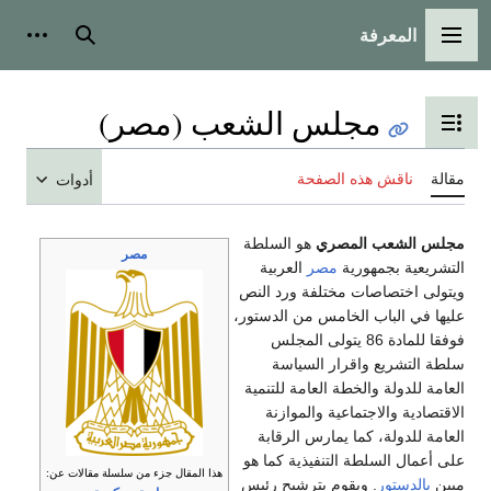
المعرفة
القائمة الرئيسية
بحث
أدوات
مجلس الشعب (مصر)
تبديل عرض جدول المحتويات
مقالة
ناقش هذه الصفحة
أدوات
مجلس الشعب المصري
هو السلطة
مصر
التشريعية بجمهورية
مصر
العربية
ويتولى اختصاصات مختلفة ورد النص
عليها في الباب الخامس من الدستور،
فوفقا للمادة 86 يتولى المجلس
سلطة التشريع واقرار السياسة
العامة للدولة والخطة العامة للتنمية
الاقتصادية والاجتماعية والموازنة
العامة للدولة، كما يمارس الرقابة
على أعمال السلطة التنفيذية كما هو
هذا المقال جزء من سلسلة مقالات عن:
مبين
بالدستور
. ويقوم بترشيح رئيس