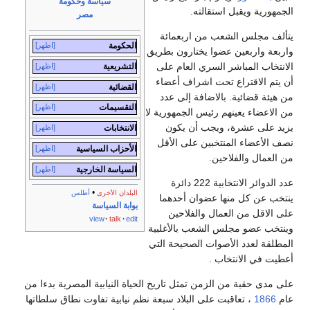
سياسة وحكومة
الجمهورية ويقبل استقالته.
مصر
يتألف مجلس الشعب من اربعمائة
الحكومة
[اظهر]
واربعة واربعين عضوا يختارون بطريق
الانتخاب المباشر السري العام على
التشريعية
[اظهر]
أن يتم الاقتراع تحت اشراف أعضاء
القضائية
[اظهر]
من هيئة قضائية. بالاضافة إلى عدد
التقسيمات
[اظهر]
من الاعضاء يعينهم رئيس الجمهورية لا
يزيد على عشرة، ويجب أن يكون
الانتخابات
[اظهر]
نصف الأعضاء المنتخبين على الأقل
الأحزاب السياسية
[اظهر]
من العمال والفلاحين.
السياسة الخارجية
[اظهر]
عدد الدوائر الانتخابية 222 دائرة
•
البلدان الأخرى
أطلس
ينتخب عن كل منها عضوان أحدهما
بوابة السياسة
على الاقل من العمال والفلاحين
view
talk
edit
وينتخب عضو مجلس الشعب بالأغلبية
المطلقة لعدد الأصوات الصحيحة التي
أعطيت في الانتخاب .
على مدى حقبة من الزمن تمثل تاريخ الحياة النيابية المصرية بدءا من
عام
1866
، تعاقبت على البلاد سبعة نظم نيابية تفاوت نطاق سلطاتها