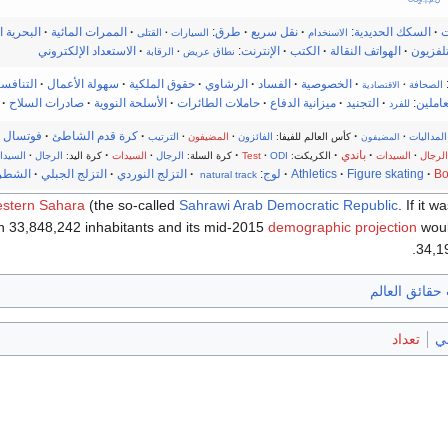
2
ت
·
السكك الحديدية
:
·
نقل سريع
·
طرق
:
·
الممرات المائية
·
البحرية ا
الاسنخدام
السيارات
·
القتلى
تلفزيون
·
الهواتف النقالة
·
الكتب
·
الإنترنت
:
·
الاستعداد الإلكتروني
نطاق عريض
·
الرقابة
·
الخصوصية
·
الفساد
·
الرشاوي
·
حقوق الملكية
·
سهولة الأعمال
·
التنافسي
الصحافة
·
الاقتصادية
عاملين
:
·
التجنيد
·
ميزانية الدفاع
·
حاملات الطائرات
·
الأسلحة النووية
·
صادرات السلاح
·
للفرد
·
·
كرة قدم الشاطئ
·
فوتسال
المداليات
·
كأس العالم للفيفا:
الفائزون
·
المضيفون
·
الترتيب
المضيفون
·
باندي
·
·
·
الرجال
·
السيدات
الكريكت:
ODI
·
Test
كرة السلة:
الرجال
·
السيدات
كرة اليد:
الرجال
·
السيدا
Bo
·
Figure skating
·
Athletics
·
لوج
:
·
التزلج النوردي
·
التزلج الجبلي
·
الشطر
natural track
stern Sahara
(the so-called
Sahrawi Arab Democratic Republic
. If it 
 33,848,242 inhabitants and its mid-2015
demographic projection
woul
34,1
حقائق العالم
بي
تعداد