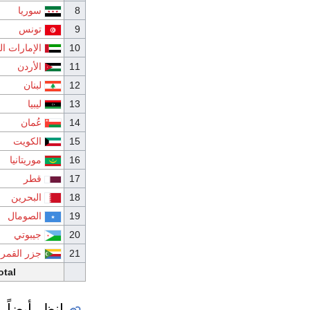
سوريا
تونس
الإمارات ال
الأردن
لبنان
ليبيا
عُمان
الكويت
موريتانيا
قطر
البحرين
الصومال
جيبوتي
جزر القمر
otal
انظر أيضاً