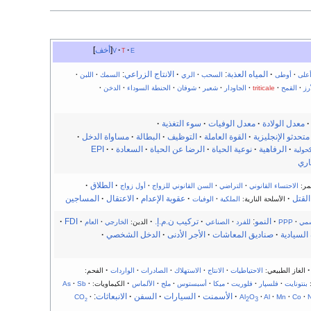
e
t
v
أخف
·
المياه العذبة
:
·
الانتاج الزراعي
:
على
·
أوطى
السحب
·
الري
السمك
·
اللبن
·
رز
·
القمح
·
triticale
·
الجاودار
·
شعير
·
شوفان
·
الحنطة السوداء
·
الدخن
·
·
معدل الولادة
·
معدل الوفيات
·
سوء التغذية
·
متحدثو الإنجليزية
·
القوة العاملة
·
التوظيف
·
البطالة
·
مساواة الدخل
·
·
الرفاهية
·
نوعية الحياة
·
الرضا عن الحياة
·
السعادة
·
·
EPI
حولية
اري
·
الطلاق
·
مر:
الاحتساء القانوني
·
التراضي
·
السن القانوني للزواج
·
أول زواج
القتل
·
·
عقوبة الإعدام
·
الاعتقال
·
المساجين
الأسلحة النارية:
الملكية
·
الوفيات
·
النمو
:
·
تركيب ن.م.إ.
·
·
FDI
·
سمي
·
PPP
للفرد
·
الصناعي
الدين:
الخارجي
·
العام
السيادية
·
صناديق المعاشات
·
الأجر الأدنى
·
الدخل الشخصي
·
·
·
الغاز الطبيعي:
الاحتياطيات
·
الانتاج
·
الاستهلاك
·
الصادرات
·
الواردات
الفحم:
·
:
بنتونايت
·
فلسپار
·
فلوريت
·
ميكا
·
أسبستوس
·
ملح
·
الألماس
الكيماويات:
·
Sb
·
As
·
الأسمنت
·
السيارات
·
السفن
·
الانبعاثات
:
CO
·
Al
O
·
Al
·
Mn
·
Co
·
N
2
3
2