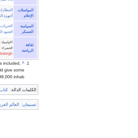
2
المطارا
المواصلات
الإعلام
أجهزة ال
الحريات
:
السياسة
العسكر
الجنود ال
الاولمبياد:
ثقافة
الخضراء:
الرياضة
bsleigh
was included,
^
d give some
98,000 inhab.
الكلمات الدالة:
كتاب 
تصنيفان
:
العالم العر