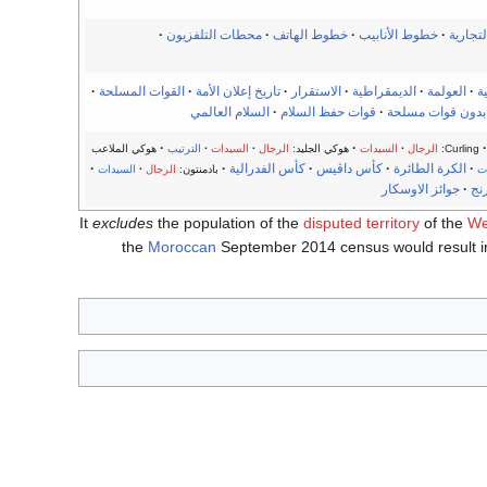
لتجارية
·
خطوط الأنابيب
·
خطوط الهاتف
·
محطات التلفزيون
·
ة
·
العولمة
·
الديمقراطية
·
الاستقرار
·
تاريخ إعلان الأمة
·
القوات المسلحة
·
بدون قوات مسلحة
·
قوات حفظ السلام
·
السلام العالمي
·
·
·
Curling:
الرجال
·
السيدات
هوكي الجليد:
الرجال
·
السيدات
·
الترتيب
هوكي الملاعب
·
الكرة الطائرة
·
كأس داڤيس
·
كأس الفدرالية
·
·
ت
بادمنتون:
الرجال
·
السيدات
نج
·
جوائز الاوسكار
It
excludes
the population of the
disputed territory
of the
We
the
Moroccan
September 2014 census would result in