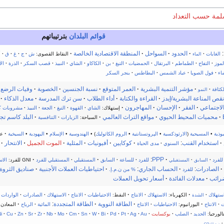
سلمة حسب التعداد
قوائم البلدان
بترتيباتهم
:
·
الحدود
·
السواحل
·
المنطقة الاقتصادية الخالصة
·
الغابات
·
النقاط القصوى:
ش
·
ج
·
غ
·
ق
·
أ
الماء
لموز
·
التفاح
·
الطماطم
·
البرتقال
·
الحمضيات
·
التبغ
·
بن
·
الكاكاو
·
الشاي
·
النبيذ
·
قصب السكر
·
الذرة
·
الأ
اء
·
فول الصويا
·
عباد الشمس
·
البطاطس
·
بنجر السكر
·
مؤشر التنمية البشرية
·
العمر المتوقع
·
نسبة الجنسين
·
الخصوبة
·
وفيات الرضع
لكثافة
·
النمو
ص المناعة البشرية/إيدز
·
القراءة والكتابة
·
أداء الطلاب
·
سن ترك المدرسة
·
معدل الذكاء
·
لاجتماعي
·
الفقر
·
الإحسان
·
المهاجرون
·
إستهلاك:
الشاي
·
القهوة
·
التبغ
·
الجعة
·
النبيذ
·
مشروبات ك
·
محميات المحيط الحيوي
·
مواقع التراث العالمي
·
·
البلد كاسم تج
السياحة:
الزيارات
·
التنافسية
·
بوذية
•
المسيحية
(
الارثوذكسية
•
الپروتستانتية
•
الروم الكاثوليك
) •
الهندوسية
•
الإسلام
•
اليهودية
•
السيخية
ع
·
استخدام القنب
:
·
كوكايين
·
أفيونيات
·
المثلية
·
الموت الجميل
·
الانتحار
·
السنوي
·
مدى الحياة
·
·
:
PPP
·
للفرد
·
للفرد
·
للساعة
·
السابق
المستقبلي
·
المستقبلي للفرد
GNI للفرد:
الا
السابق
·
المستقبلي
·
الصادرات
:
·
الحساب الجاري
:
·
احتياطيات العملات الأجنبية
·
صناديق الثروة 
للفرد
% من ن.م.إ.
ضرائب
·
معدلات الفائدة
·
أسعار تحويل العملات
·
·
استهلاك
·
الكهرباء:
الاستهلاك
·
الانتاج
النفط:
الاحتياطيات
·
الانتاج
·
الاستهلاك
·
الصادرات
·
الواردات
الشدة
·
·
الطاقة النووية
·
الطاقة المتجددة
:
·
ت
·
الانتاج
اليورانيوم:
الاحتياطيات
·
الانتاج
المائية
·
الرياح
المعادن
الورجيا:
الحديد
·
الصلب
·
بوكسايت
·
Au
·
Ag
·
Pt
·
Pd
·
Bi
·
W
·
Sn
·
Cm
·
Mo
·
Nb
·
Zr
·
Sr
·
Zn
·
Cu
·
i
·
ن.م.إ./CO