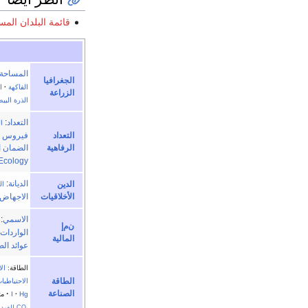
قائمة البلدان الم
المساحة
الجغرافيا
الفاكهة
·
ا
الزراعة
الذرة البيض
التعداد
:
ا
التعداد
فيروس نق
الرفاهية
الضمان ا
Ecology
الديانة
:
الدين
ال
الأخلاقيات
الاجهاض
الاسمي
:
ن‌م‌إ
الواردات
المالية
عوائد ال
الطاقة:
ال
الطاقة
الاحتياطيا
الصناعة
·
Hg
·
I
مت
CO
للفرد