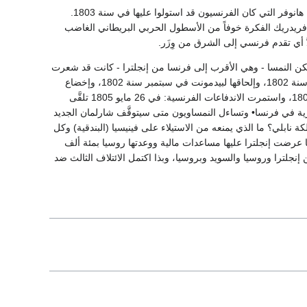
وتفاوض فريدريك وليم الثالث البروسي مع نابليون طوال عام على أمل أن يُضيف إلى مملكته مقاطعة هانوفر التي كان الفرنسيون قد استولوا عليها في سنة 1803.
فريدريك الفكرة خوفاً من الأسطول الحربي البريطاني الغاضب
 لكن النمسا - وهي الأقرب إلى فرنسا من إنجلترا - كانت قد شعرت
بالاندفاعات المتوالية للقوات الفرنسية المتوسّعة: توجيهها وإشرافها على الجمهورية الإيطالية في يناير سنة 1802، وإلحاقها لبيدمونت في سبتمبر سنة 1802، وإخضاع
سويسرا كمحمية فرنسية في فبراير سنة 1803، وادعاؤها (أي فرنسا) لقباً إمبراطورياً في مايو سنة 1803، واستمرت الاندفاعات الفرنسية: في 26 مايو 1805 تلقَّى
 جنوا بدمج الجمهورية الليجورية في فرنسا• وتساءل النمساويون متى سيتوقَّف شارلمان الجديد
ملكة نابلي؟ ما الذي يمنعه من الاستيلاء على فينيسيا (البندقية) وكل
ما عرضت إنجلترا عليها مساعدات مالية ووعدتها روسيا بمئة ألف
وفي 17 يونيو سنة 1805 انضمت النمسا إلى كل من إنجلترا وروسيا والسويد وبروسيا، وبذا اكتمل الائتلاف الثالث ضد