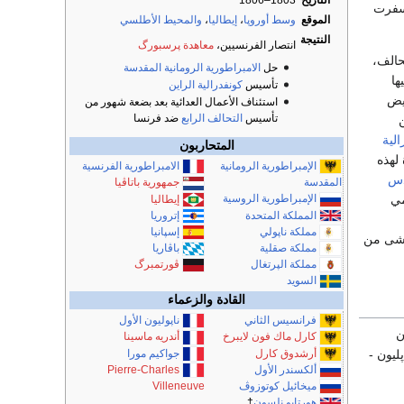
التاريخ
1803–1806
أسفرت
الموقع
وسط أوروپا
،
إيطاليا
،
والمحيط الأطلسي
النتيجة
انتصار الفرنسيين،
معاهدة پرسبورگ
تحالف،
حل
الامبراطورية الرومانية المقدسة
ها
تأسيس
كونفدرالية الراين
ويض
استئناف الأعمال العدائية بعد بضعة شهور من
تأسيس
التحالف الرابع
ضد فرنسا
ن
الية
المتحاربون
 لهذه
الإمبراطورية الرومانية
الامبراطورية الفرنسية
دس
المقدسة
جمهورية باتاڤيا
ي
الإمبراطورية الروسية
إيطاليا
المملكة المتحدة
إتروريا
مملكة ناپولي
إسپانيا
ى من
مملكة صقلية
باڤاريا
مملكة الپرتغال
ڤورتمبرگ
السويد
القادة والزعماء
فرانسيس الثاني
ناپوليون الأول
ن
كارل ماك فون لايبرخ
أندريه ماسينا
أرشدوق كارل
جواكيم مورا
لثاني من شهر يناير سنة 1805 عرض ناپليون -
ألكسندر الأول
Pierre-Charles
ميخائيل كوتوزوڤ
Villeneuve
هورتايو نلسون
†