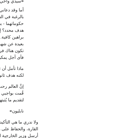
«
سيدي وأخي
أما وقد دعان
بالرغبة في ال
حكوماتهما - بش
هدف محدد؟ إنن
براهين كافية..
بعيدة عن شهرتي
تكون هناك فر
فأى أجل يمكن 
ماذا تأمل أن
لكنه هدف ثانو
إنَّ العالم رح
قُمت بواجبي ل
لتقديم ما يُثبته
نابليون
»
ولا ندري ما هي التأكيد
أرسل وزير الخارجية ال