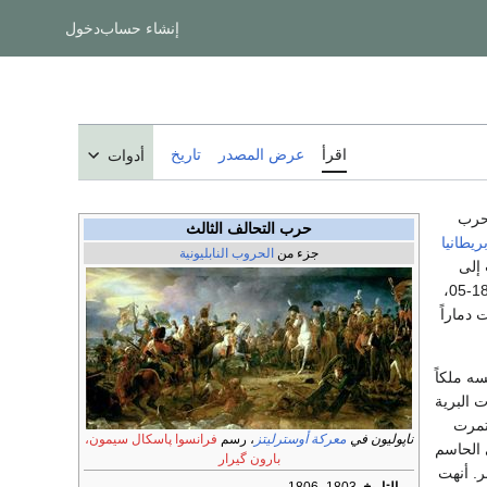
إنشاء حساب
دخول
اقرأ
عرض المصدر
تاريخ
أدوات
1 حتى 1806. شهدت الحرب
حرب التحالف الثالث
ريطانيا
جزء من
الحروب النابليونية
 إلى
. من 1803-05،
 دماراً
سه ملكاً
ت البرية
تمرت
ناپوليون في
معركة أوسترليتز
، رسم
فرانسوا پاسكال سيمون،
 الحاسم
بارون گيرار
. أنهت