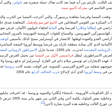
لف الثالث، بالرغم من أنه فيما بعد كانت هناك حملة صغيرة ضد
ناپولي
، والتي 
فرنسي الحاسم في
معركة كامپو تنسه
.
ي 26 ديسمبر 1805، وقعت النمسا وفرنسا معاهدة پرسبورگ، والتي أخرجت النمسا من الحرب وال
هدات المبكرة بين القوتين المتقاتلين في
كامپو فورميو
ولونڤيل
. المعاهدة صدق علي
 أراضي في
إيطاليا
وباڤاريا
لفرنسا وفي
ألمانيا
لحلفاء ناپوليون الألمان، فرض تع
ن فرانك للهابسبورگين المهزومين، والسماح للقوات الروسية المهزومة بالمرور المجاني
 أراضي العدو والعودة لوطنها. الانتصار في أوسترليتز سمح كذلك بتأسيس
كونفدر
 الألمانية الذي كان بمثابة منطقة عازلة بين فرنسا ووسط أوروپا النتيجة المباشرة
 الرومانية المقدسة
اندثرت، عام 1806، عندما تنازل
الامبراطور الروماني المق
عرش الامبراطوري، ليظل
فرانسيس الأول من النمسا
من يحمل العرش الرسم
، فهذه الإنجازات لم تؤسس سلام دائم في القارة. أوسترليتز لم تدفع روسيا ولا
 جيوشهم صقلية من الغزو الفرنسي، للتسوية. في الوقت نفسه كانت
پروسيا
تخش
امي في
وسط أوروپا
الذي أدى لإندلاع
حرب التحالف الرابع
عام 1806.
 سنة 1804 كانت كل الحكومات الأوروبية - باستثناء إنگلترا والسويد وروسيا - قد اعترفت بناپليو
كإمبراطور للفرنسيين وخاطبه بعض الملوك بكلمة أخي وفي ا
[1]
ى جورج الثالث وخاطبه هذه المرة بعبارة (أخي)
: