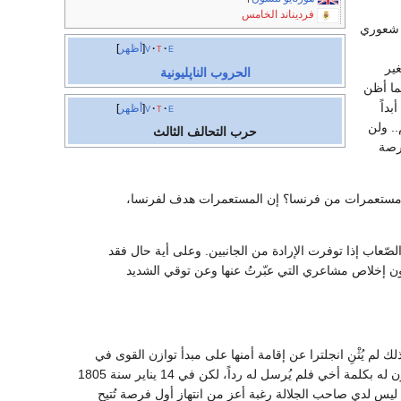
فرديناند الخامس
ي شعوري
e
t
v
أظهر
غير
الحروب الناپليونية
يما أظن
بداً
e
t
v
أظهر
.. ولن
حرب التحالف الثالث
رصة
اع مستعمرات من فرنسا؟ إن المستعمرات هدف لفرنسا،
الصّعاب إذا توفرت الإرادة من الجانبين. وعلى أية حال فقد
ّقون إخلاص مشاعري التي عبّرتُ عنها وعن توقي الشديد
لك لم يُثْنِ انجلترا عن إقامة أمنها على مبدأ توازن القوى في
القارة، والحفاظ على هذا المبدأ بتشجيع الضعيف ضد القوى• بل إن جورج الثالث لم يقبل مخاطبة نابليون له بكلمة أخي فلم يُرسل له رداً، لكن في 14 يناير سنة 1805
 ليس لدي صاحب الجلالة رغبة أعز من انتهاز أول فرصة تُتيح