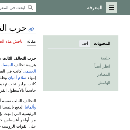
المعرفة
القائمة الرئيسية
حرب الت
مقالة
ناقش هذه ال
المحتويات
أخف
خلفية
حرب التحالف الثالث
هزيمة تحالف
النمسا
،
انظر أيضاً
العظمى
كانت في الفعل
المصادر
إنتهاء
سلام أميان
وظلت 
الهامش
كانت برلين تحت تهدي
حاسماً بالأسطول الف
التحالف الثالث نفسه أ
وألمانيا
الدفع بالنمسا ل
الرئيسية التي إنتهت 
من أواخر أغسطس حتى 
على القوات الروسية-ا