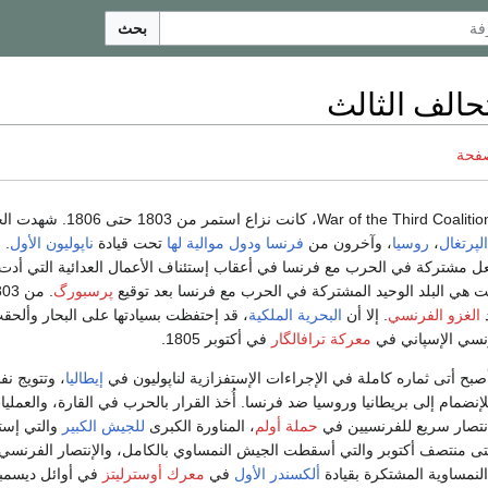
بحث
حالف الثالث
صفحة
War of the Third Coalition، كانت نزاع استمر من 803
الپرتغال
،
روسيا
، وآخرون من
فرنسا
ودول موالية لها
تحت قيادة
ناپوليون الأول
.
ب
 مشتركة في الحرب مع فرنسا في أعقاب إستئناف الأعمال العدائية التي أدت
هي البلد الوحيد المشتركة في الحرب مع فرنسا بعد توقيع
پرسبورگ
د
الغزو الفرنسي
. إلا أن
البحرية الملكية
، قد إحتفظت بسيادتها على البحار وألحقت
رنسي الإسپاني في
معركة ترافالگار
في أكتوبر 1805.
صبح أتى ثماره كاملة في الإجراءات الإستفزازية لناپوليون في
إيطاليا
، وتتويج نف
لإنضمام إلى بريطانيا وروسيا ضد فرنسا. أُخذ القرار بالحرب في القارة، والعمليا
بإنتصار سريع للفرنسيين في
حملة أولم
، المناورة الكبرى
للجيش الكبير
والتي إس
منتصف أكتوبر والتي أسقطت الجيش النمساوي بالكامل، والإنتصار الفرنسي
لنمساوية المشتكرة بقيادة
ألكسندر الأول
في
معرك أوسترليتز
في أوائل ديسمبر