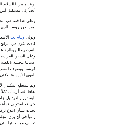
لرعاياه مزايا السلام ا
أيضاً إلى مستقبل آمن و
وعلى هذا فصاحب الجلا
إمبراطور روسيا الذي ق
وتولى
وليام پت
كادت تكون هي الرابح 
السيطرة البريطانية عل
فرنسا. وبصرف النظر عن
القوى الأوروبية الأغن
ولم يستطع اسكندر الأول
نقاط: لقد أراد أن يَمُد
البسفور والدردنيل جاع
كان قد استولى فجأة عل
تحدث بشأن ابتلاع تركي
تحالف مع إنجلترا التي تعهدت أن تدفع لروسيا إ