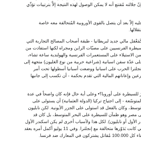
لته مُقتنع أنه لا يمكن الوصول لهذه النتيجة إلاَّ بترتيبات تؤدِّي
لاّ بعد أن يتصل بالقوى الأوروبية المُتحالفة معه خاصة
لالها.
ي الفترة من (مايو 1804 إلى يناير 1806) وكان يُمثل - كَمَعْقل مالي جديد لبريطانيا - طبقة أصحاب المصالح التجاربة التي
سيطرة الفرنسيين على مصبّات الراين ومجراه لكنها استفادت من
من الاستيلاء على المستعمرات الفرنسية والهولندية ساعة تشاء،
ن أكتوبر سنة 1804 استولت السفن الإنجليزية على عدّة سفن اسبانية (شراعية حربية من نوع الغليون) متجهة إلى
ة التي قد تمكنها من دفع كثير من ديونها لفرنسا. وفي ديسمبر سنة 1804 أعلنت إنجلترا الحرب على اسبانيا ووضعت أسبانيا أسطولها تحت أمر
عين وإعاناتهم المالية التي تقدم بحكمة - أن تكسب إلى جانبها
لقدرُ للسيطرة على أوروبا؟• وعلى أية حال فإنه كان واضحاً في عدة
 المتوسّعة - إلى اجتياح تركيا (الدولة العثمانية) أن يستولى على
وسط، وكان بالفعل قد استولى على الجزر الأيونية. لكن نابليون
ء على مصر وهو ظمآن للسيطرة على البحر المتوسط، بل كان قد
ر الأول أو نابليون). لكل هذا ولأسباب أخرى لم يكن اسكندر الأول
راغباً في أن يرى انجلترا تُقيم مع فرنسا سلاماً• ففي يناير سنة 1805 وقع معاهدة تحالف مع السويد التي كانت بَدَوْرها متحالفة مع إنجلترا. وفي 11 يوليو أكمل أمره بعقد