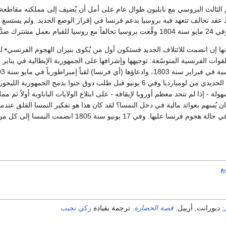
عقد تحالف تتعهد فيه بروسيا بدعم فرنسا في إقرار الوضع الجديد. ولم يستسغ 
 إلى الشرق من وِزَر.
إنها إن انضمت للائتلاف الجديد فستكون أول من يُكوى بنيران الهجوم الفرنسي•
نابليون في ميلان التاج الحديدي من لومبارديا وفي 6 يونيو قبل طلب دوق
ولة - إذا لم تتحد معظم أوروبا لإيقافه - على ابتلاع الولايات الباباوية أولاً ثم م
ن يُسهم بعوائد مالية في دخل النمسا؟ لقد كان هذا هو تفكير النمسا القلق عند
مقاتل شديد المراس في حالة هجوم فرنسا عليها. 
ع
; ديورانت, أرييل.
قصة الحضارة
. ترجمة بقيادة
زكي نجيب