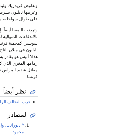
وعرضها نابليون بشرط 
على طوال سواحله، وفي 24 مايو سنة 1804 وقَّعت بروسيا تحالفاً مع روسيا للقيام بعمل مشترك ضدَّ أي تقدم فرنسي
وترددت النمسا أيضاً. 
هذا؟ أليس هو بقادر بسه
زمامها المغري الذي كا
فرنسا.
انظر أيضاً
حرب التحالف الراب
المصادر
^
ديورانت, ول
محمود
.