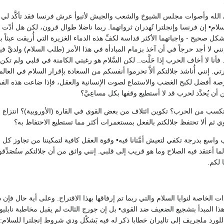
ي الله وأصوات مجلس الشيوخ والشعب والجيش لأتبوأ عرش فرنسا فقد تأكَّد ل
سلام• إن فرنسا وإنجلترا تُهدران ثرواتهما. ربما ناضلا طوال قرون، لكن هل أدّت
كل صحيح - واجباتهما الأكثر قداسة لكفِّ هذه الدماء الغزيرة التي أُريقت عبثاً ب
ي لا أجد حرجاً في أن آخذ بزمام المبادأة في هذا الأمر (طلب السلام) ولديَّ ف
 فأنا لا أخاف الحرب إذا حَلَّت.. لكن السَّلام هو رغبتي الكامنة في قلبي ولم تكن أ
. إنني أُناشد جلالتكم ألاَّ تحرموا أنفسكم من السعادة بإقرار السلام في العالم
صة أفضل لكبح الغضب والاستماع لصوت الإنسانية والعقل، فإذا ضاعت هذه الف
أن يُحدَّد لحرب قد لا أستطيع وقفها بكل مساعِيَّ؟
 تكسب من الحرب؟ تكوين ائتلاف من بعض القوى في القارة (الأوروبية)؟ انتز
ي ثم ألا تحتفظ جلالكتم بالفعل بمستعمرات أكثر مما تستطيع الاحتفاظ به؟
ب واسع بدرجة تكفي لتعيش أمَّتانا فيه• وقوة العقل كافية لتمكيننا من تجاوز كل 
ما أعتقد فيه الصلاح وما هو قريب إلى قلبي. إنني واثق من أن جلالتكم ستُصَدِ
ا لكم.
ات الخاصة لنوايا السلام والتي ربما تم إرفاقها بهذا الاقتراح. وعلى أية حال فإن ذ
لورد ملجريف إلى تاليران خطابا ذكر له فيه بَشكْل ودي شروط إنجلترا للسلام: