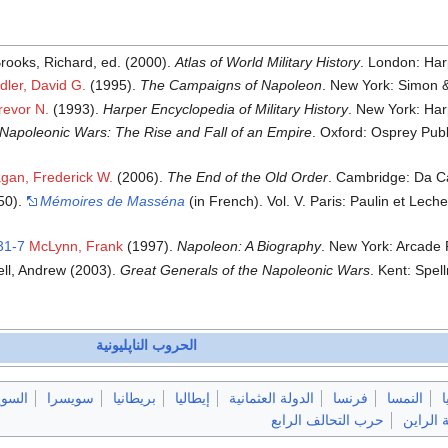
rooks, Richard, ed. (2000).
Atlas of World Military History
. London: Har
ler, David G.
(1995).
The Campaigns of Napoleon
. New York: Simon 
revor N.
(1993).
Harper Encyclopedia of Military History
. New York: Har
Napoleonic Wars: The Rise and Fall of an Empire
. Oxford: Osprey Publ
gan, Frederick W.
(2006).
The End of the Old Order
. Cambridge: Da C
50).
Mémoires de Masséna
(in French). Vol. V. Paris: Paulin et Leche
31-7
McLynn, Frank
(1997).
Napoleon: A Biography
. New York: Arcade 
ell, Andrew (2003).
Great Generals of the Napoleonic Wars
. Kent: Spel
الحروب الناپليونية
ا
النمسا
فرنسا
الدولة العثمانية
إيطاليا
بريطانيا
سويسرا
السوي
 الراين
حرب التحالف الرابع