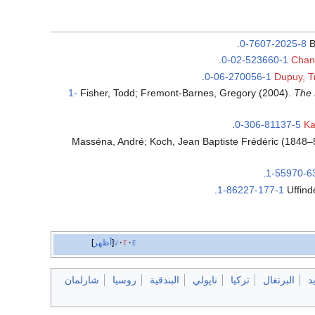
.
0-7607-2025-8
B
.
0-02-523660-1
Chand
.
0-06-270056-1
Dupuy, T
1-
Fisher, Todd; Fremont-Barnes, Gregory (2004).
The 
.
0-306-81137-5
Ka
Masséna, André; Koch, Jean Baptiste Frédéric (1848–
.
1-55970-6
.
1-86227-177-1
Uffind
e
t
v
أظهر
د
البرتغال
تركيا
ناپولي
البندقية
روسيا
شارلمان