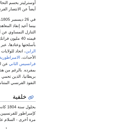
أوسترليتز بحسم التحا
أيضاً عن الانتصار ال
ف
بينما أعيد إنفاذ المعا
التنازل النمساوي عن
قيمته 40 مليو
بأسلحتها وعتادها، عبر
الراين
، اتحاد للولايات
الأحداث،
الامبراطورية
فرانسيس الثاني
عن ال
بمفرده. بالرغم من هذا
بريطانيا، الذين تحمي
النفوذ الفرنسي المتن
خلفية
بحلول
مرة أخرى - السلام عل