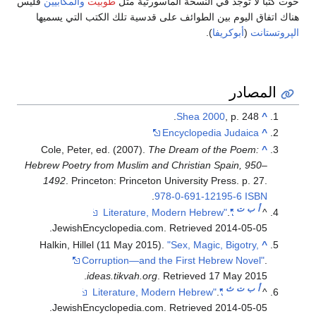
حوت كتبا لا توجد في النسخة الماسورتية مثل
طوبيت
والمكابيين
فليس
هناك اتفاق اليوم بين الطوائف على قدسية تلك الكتب التي يسميها
الپروتستانت
(
أبوكريفا
).
المصادر
Shea 2000
, p. 248.
^
Encyclopedia Judaica
^
Cole, Peter, ed. (2007).
The Dream of the Poem:
^
Hebrew Poetry from Muslim and Christian Spain, 950–
1492
. Princeton: Princeton University Press. p. 27.
.
978-0-691-12195-6
ISBN
أ
ب
ت
.
"Literature, Modern Hebrew"
^
.
JewishEncyclopedia.com
. Retrieved
2014-05-05
Halkin, Hillel (11 May 2015).
"Sex, Magic, Bigotry,
^
Corruption—and the First Hebrew Novel"
.
.
ideas.tikvah.org
. Retrieved
17 May
2015
أ
ب
ت
ث
.
"Literature, Modern Hebrew"
^
.
JewishEncyclopedia.com
. Retrieved
2014-05-05