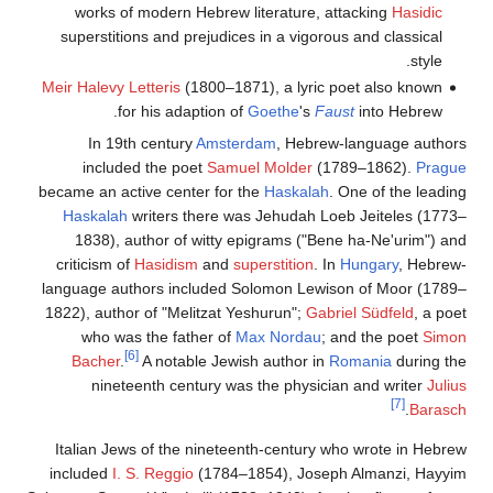
works of modern Hebrew literature, attacking
Hasidic
superstitions and prejudices in a vigorous and classical
style.
Meir Halevy Letteris
(1800–1871), a lyric poet also known
for his adaption of
Goethe
's
Faust
into Hebrew.
In 19th century
Amsterdam
, Hebrew-language authors
included the poet
Samuel Molder
(1789–1862).
Prague
became an active center for the
Haskalah
. One of the leading
Haskalah
writers there was Jehudah Loeb Jeiteles (1773–
1838), author of witty epigrams ("Bene ha-Ne'urim") and
criticism of
Hasidism
and
superstition
. In
Hungary
, Hebrew-
language authors included Solomon Lewison of Moor (1789–
1822), author of "Melitzat Yeshurun";
Gabriel Südfeld
, a poet
who was the father of
Max Nordau
; and the poet
Simon
[6]
Bacher
.
A notable Jewish author in
Romania
during the
nineteenth century was the physician and writer
Julius
[7]
.
Barasch
Italian Jews of the nineteenth-century who wrote in Hebrew
included
I. S. Reggio
(1784–1854), Joseph Almanzi, Hayyim