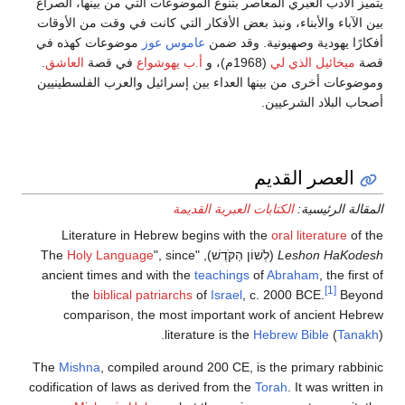
يتميز الأدب العبري المعاصر بتنوع الموضوعات التي من بينها، الصراع
بين الآباء والأبناء، ونبذ بعض الأفكار التي كانت في وقت من الأوقات
أفكارًا يهودية وصهيونية. وقد ضمن
عاموس عوز
موضوعات كهذه في
قصة
ميخائيل الذي لي
(1968م)، و
أ.ب يهوشواع
في قصة
العاشق
.
وموضوعات أخرى من بينها العداء بين إسرائيل والعرب الفلسطينيين
أصحاب البلاد الشرعيين.
العصر القديم
المقالة الرئيسية:
الكتابات العبرية القديمة
Literature in Hebrew begins with the
oral literature
of the
Leshon HaKodesh
(
לְשׁוֹן הַקֹּדֶשׁ
), "The
", since
Holy Language
ancient times and with the
teachings
of
Abraham
, the first of
[1]
the
biblical patriarchs
of
Israel
, c. 2000 BCE.
Beyond
comparison, the most important work of ancient Hebrew
literature is the
Hebrew Bible
(
Tanakh
).
The
Mishna
, compiled around 200 CE, is the primary rabbinic
codification of laws as derived from the
Torah
. It was written in