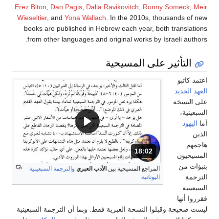
Erez Biton
,
Dan Pagis
,
Dalia Ravikovitch
,
Ronny Someck
,
Meir
Wieseltier
, and
Yona Wallach
. In the 2010s, thousands of new
books are published in Hebrew each year, both translations
from other languages and original works by Israeli authors.
التأثير على المسيحية
اعتمد كاتبو
العهد الجديد
على النسخة
السبعينية،
أما
اليهود
الذين
هاجمهم
18:02
المدة: دقائق و 2 ثواني.
المسيحيون
بنبؤات من
المراجع المسيحية بين
الأدب العبري
والترجمة السبعينية
الترجمة
اليونانية
.
السبعينية
فقرروا أنها
ليست صحيحة وقبلوا النسخة العبرية فقط. وبما أن الترجمة السبعينية