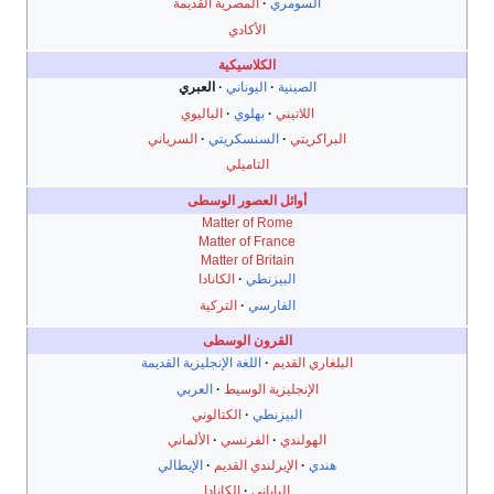
السومري
المصرية القديمة
الأكادي
الكلاسيكية
الصينية
اليوناني
العبري
اللاتيني
بهلوي
الباليوي
البراكريتي
السنسكريتي
السرياني
التاميلي
أوائل العصور الوسطى
Matter of Rome
Matter of France
Matter of Britain
البيزنطي
الكانادا
الفارسي
التركية
القرون الوسطى
البلغاري القديم
اللغة الإنجليزية القديمة
الإنجليزية الوسيط
العربي
البيزنطي
الكتالوني
الهولندي
الفرنسي
الألماني
هندي
الإيرلندي القديم
الإيطالي
الياباني
الكانادا