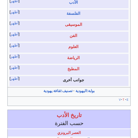
أظهر
الأدب
أظهر
الفلسفة
أظهر
الموسيقى
أظهر
الفن
أظهر
العلوم
أظهر
الرياضة
أظهر
المطبخ
أظهر
جوانب أخرى
بوابة:اليهودية
تصنيف:ثقافة يهودية
v
t
e
تاريخ الأدب
حسب الفترة
العصر البرونزي