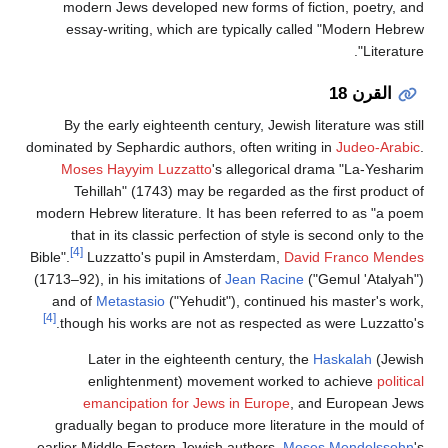
modern Jews developed new forms of fiction, poetry, and
essay-writing, which are typically called "Modern Hebrew
Literature".
القرن 18
By the early eighteenth century, Jewish literature was still
dominated by Sephardic authors, often writing in
Judeo-Arabic
.
Moses Hayyim Luzzatto
's allegorical drama "La-Yesharim
Tehillah" (1743) may be regarded as the first product of
modern Hebrew literature. It has been referred to as "a poem
that in its classic perfection of style is second only to the
[4]
Bible".
Luzzatto's pupil in Amsterdam,
David Franco Mendes
(1713–92), in his imitations of
Jean Racine
("Gemul 'Atalyah")
and of
Metastasio
("Yehudit"), continued his master's work,
[4]
though his works are not as respected as were Luzzatto's.
Later in the eighteenth century, the
Haskalah
(Jewish
enlightenment) movement worked to achieve
political
emancipation for Jews in Europe
, and European Jews
gradually began to produce more literature in the mould of
earlier Middle Eastern Jewish authors.
Moses Mendelssohn
's