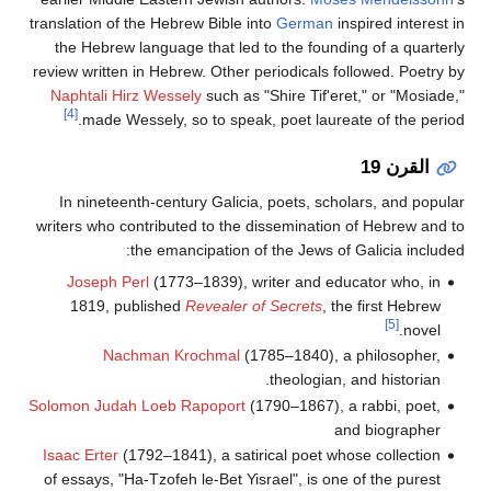
translation of the Hebrew Bible into
German
inspired interest in
the Hebrew language that led to the founding of a quarterly
review written in Hebrew. Other periodicals followed. Poetry by
Naphtali Hirz Wessely
such as "Shire Tif'eret," or "Mosiade,"
[4]
made Wessely, so to speak, poet laureate of the period.
القرن 19
In nineteenth-century Galicia, poets, scholars, and popular
writers who contributed to the dissemination of Hebrew and to
the emancipation of the Jews of Galicia included:
Joseph Perl
(1773–1839), writer and educator who, in
1819, published
Revealer of Secrets
, the first Hebrew
[5]
novel.
Nachman Krochmal
(1785–1840), a philosopher,
theologian, and historian.
Solomon Judah Loeb Rapoport
(1790–1867), a rabbi, poet,
and biographer
Isaac Erter
(1792–1841), a satirical poet whose collection
of essays, "Ha-Tzofeh le-Bet Yisrael", is one of the purest