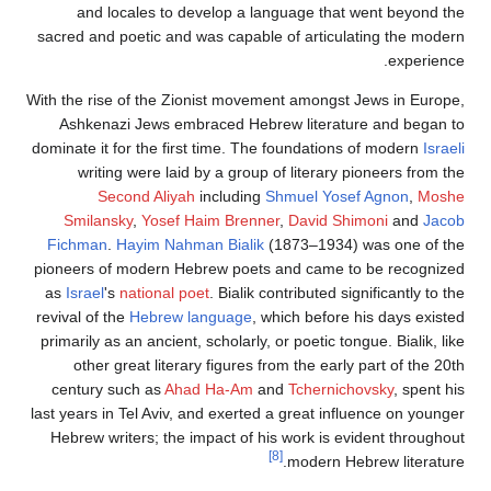
and locales to develop a language that went beyond the
sacred and poetic and was capable of articulating the modern
experience.
With the rise of the Zionist movement amongst Jews in Europe,
Ashkenazi Jews embraced Hebrew literature and began to
dominate it for the first time. The foundations of modern
Israeli
writing were laid by a group of literary pioneers from the
Second Aliyah
including
Shmuel Yosef Agnon
,
Moshe
Smilansky
,
Yosef Haim Brenner
,
David Shimoni
and
Jacob
Fichman
.
Hayim Nahman Bialik
(1873–1934) was one of the
pioneers of modern Hebrew poets and came to be recognized
as
Israel
's
national poet
. Bialik contributed significantly to the
revival of the
Hebrew language
, which before his days existed
primarily as an ancient, scholarly, or poetic tongue. Bialik, like
other great literary figures from the early part of the 20th
century such as
Ahad Ha-Am
and
Tchernichovsky
, spent his
last years in Tel Aviv, and exerted a great influence on younger
Hebrew writers; the impact of his work is evident throughout
[8]
modern Hebrew literature.