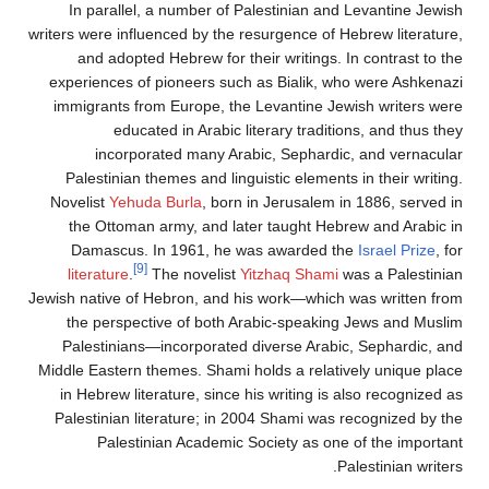
In parallel, a number of Palestinian and Levantine Jewish
writers were influenced by the resurgence of Hebrew literature,
and adopted Hebrew for their writings. In contrast to the
experiences of pioneers such as Bialik, who were Ashkenazi
immigrants from Europe, the Levantine Jewish writers were
educated in Arabic literary traditions, and thus they
incorporated many Arabic, Sephardic, and vernacular
Palestinian themes and linguistic elements in their writing.
Novelist
Yehuda Burla
, born in Jerusalem in 1886, served in
the Ottoman army, and later taught Hebrew and Arabic in
Damascus. In 1961, he was awarded the
Israel Prize
, for
[9]
literature
.
The novelist
Yitzhaq Shami
was a Palestinian
Jewish native of Hebron, and his work—which was written from
the perspective of both Arabic-speaking Jews and Muslim
Palestinians—incorporated diverse Arabic, Sephardic, and
Middle Eastern themes. Shami holds a relatively unique place
in Hebrew literature, since his writing is also recognized as
Palestinian literature; in 2004 Shami was recognized by the
Palestinian Academic Society as one of the important
Palestinian writers.