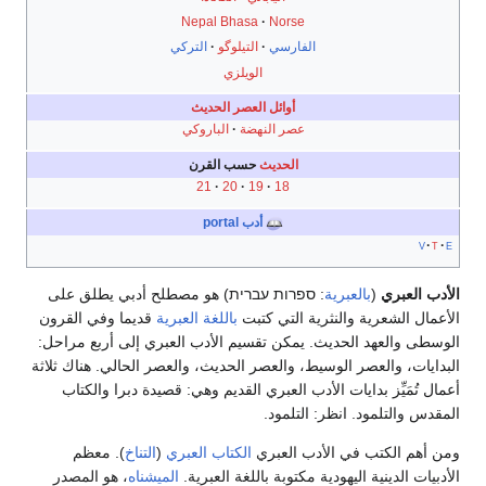
Nepal Bhasa
Norse
الفارسي
التيلوگو
التركي
الويلزي
أوائل العصر الحديث
عصر النهضة
الباروكي
الحديث
حسب القرن
21
20
19
18
أدب portal
v
t
e
الأدب العبري
(
بالعبرية
: ספרות עברית) هو مصطلح أدبي يطلق على
الأعمال الشعرية والنثرية التي كتبت
باللغة العبرية
قديما وفي القرون
الوسطى والعهد الحديث. يمكن تقسيم الأدب العبري إلى أربع مراحل:
البدايات، والعصر الوسيط، والعصر الحديث، والعصر الحالي. هناك ثلاثة
أعمال تُمَيِّز بدايات الأدب العبري القديم وهي: قصيدة دبرا والكتاب
المقدس والتلمود. انظر: التلمود.
ومن أهم الكتب في الأدب العبري
الكتاب العبري
(
التناخ
). معظم
الأدبيات الدينية اليهودية مكتوبة باللغة العبرية.
الميشناه
، هو المصدر