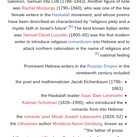
Salomon, Samuel Vita Lolli (1788–1843). Another figure of note
was
Rachel Morpurgo
(1790–1860), who was one of the few
female writers in the
Haskalah
movement, and whose poems
have been described as characterized by "religious piety and a
[6]
mystic faith in Israel's future".
The best known Italian writer
was
Samuel David Luzzatto
(1800–65) was the first modern
writer to introduce religious
romanticism
into Hebrew and to
attack northern rationalism in the name of religious and
[6]
national feeling.
Prominent Hebrew writers in the
Russian Empire
in the
nineteenth century included:
the poet and mathematician Jacob Eichenbaum (1796–
1861)
the Haskalah leader
Isaac Baer Levinsohn
Kalman Schulman
(1826–1900), who introduced the
romantic form into Hebrew
the
romantic poet
Micah Joseph Lebensohn
(1828–52)
the
Lithuanian
author
Mordecai Aaron Ginzburg
, known as
"the father of prose"