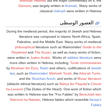
Mishnaic Hebrew
, but the major commentary on it, the
Gemara
, was largely written in
Aramaic
. Many works of
classical
midrash
were written in Hebrew.
العصور الوسطى
During the medieval period, the majority of Jewish and Hebrew
literature was composed in Islamic North Africa, Spain,
Palestine, and the Middle East. Many works of medieval
philosophical
literature such as Maimonides'
Guide to the
Perplexed
and
The Kuzari
, as well as many works of fiction,
were written in
Judeo-Arabic
. Works of
rabbinic literature
were
more often written in Hebrew, including:
Torah commentaries
by
Abraham ibn Ezra
,
Rashi
and others; codifications of
Jewish
law
, such as
Maimonides
'
Mishneh Torah
, the
Arba'ah Turim
,
and the
Shulchan Aruch
; and works of
Musar literature
(didactic ethical literature) such as
Bahya ibn Paquda
's
Chovot
ha-Levavot
(
The Duties of the Heart
). One work of fiction which
was written in Hebrew was the "Fox Fables" by
Berechiah ben
Natronai ha-Nakdan
, Hebrew fables which resemble
Aesop's
.
Fables