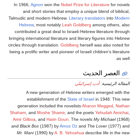
In 1966,
Agnon
won the
Nobel Prize for Literature
for novels
and short stories that employ a unique blend of biblical,
Talmudic and modern Hebrew.
Literary translators
into
Modern
Hebrew
, most notably
Leah Goldberg
among others, also
contributed a great deal to Israeli-Hebrew literature through
bringing international literature and literary figures into Hebrew
circles through translation.
Goldberg
herself was also noted for
being a prolific writer and pioneer of Israeli children's literature
as well.
العصر الحديث
المقالة الرئيسية:
أدب إسرائيلي
A new generation of Hebrew writers emerged with the
establishment of the
State of Israel
in 1948. This new
generation included the novelists
Aharon Megged
,
Nathan
Shaham
, and
Moshe Shamir
, and the poets
Yehudah Amichai
,
Amir Gilboa
, and
Haim Gouri
. The novels
My Michael
(1968)
and
Black Box
(1987) by
Amos Oz
and
The Lover
(1977) and
Mr. Mani
(1990) by
A. B. Yehoshua
describe life in the new