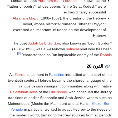
Lithuanian poet
Abraham Baer Lebensohn
, known as the
"father of poetry", whose poems "Shire Sefat Kodesh" were
extraordinarily successful.
Abraham Mapu
(1808–1867), the creator of the Hebrew
novel, whose historical romance "Ahabat Tziyyon"
exercised an important influence on the development of
Hebrew.
The poet
Judah Leib Gordon
, also known as "Leon Gordon"
(1831–1892), was a well-known
satirical
poet who has been
[6]
".
characterized as "an implacable enemy of the
Rabbis
القرن 20
As
Zionist
settlement in
Palestine
intensified at the start of the
twentieth century, Hebrew became the shared language of the
various Jewish immigrant communities along with native
Palestinian Jews
of the
Old Yishuv
, who continued the literary
traditions of earlier Sephardic and Arab-Jewish writers such as
Maimonedes (Moshe ibn Maimoun) and al-Harizi.
Eliezer Ben-
Yehuda
in particular worked to adapt Hebrew to the needs of
the modern world, turning to Hebrew sources from all periods