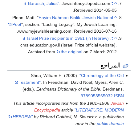
. JewishEncyclopedia.com
.
"Barasch, Julius"
^
.
Retrieved
2014-05-05
Plenn, Matt. "
Hayim Nahman Bialik: Jewish National
^
Poet
", section: "Lasting Legacy". My Jewish Learning.
www.myjewishlearning.com. Retrieved 2016-07-16.
.
"Israel Prize recipients in 1961 (in Hebrew)"
^
cms.education.gov.il (Israel Prize official website).
Archived from
the original
on 7 March 2012.
المراجع
Shea, William H. (2000).
"Chronology of the Old
Testament"
. In Freedman, David Noel; Myers, Allen C.
(eds.).
Eerdmans Dictionary of the Bible
. Eerdmans.
.
9789053565032
ISBN
This article incorporates text from the 1901–1906
Jewish
Encyclopedia
article
"LITERATURE, MODERN
HEBREW"
by Richard Gottheil, N. Slouschz, a publication
.
now in the
public domain