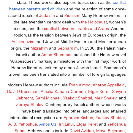
state. These works also explore topics such as the
conflict
between parents and children
and the rejection of some once-
sacred ideals of
Judaism
and
Zionism
. Many Hebrew writers in
the late twentieth century dealt with
the Holocaust
, women's
issues, and the
conflict between Israelis and Arabs
. Another
topic was the tension between Jews of European origin, the
Ashkenazim
, and Jews of Middle Eastern and Mediterranean
origin, the
Mizrahim
and
Sephardim
. In 1986, the Palestinian-
Israeli author
Anton Shammas
published the Hebrew novel
"Arabesques", marking a milestone with the first major work of
Hebrew literature written by a non-Jewish Israeli. Shammas's
novel has been translated into a number of foreign languages.
Modern Hebrew authors include
Ruth Almog
,
Aharon Appelfeld
,
David Grossman
,
Amalia Kahana-Carmon
,
Etgar Keret
,
Savyon
Liebrecht
,
Sami Michael
,
Yaakov Shabtai
,
Meir Shalev
, and
Zeruya Shalev
. Contemporary Israeli authors whose works
have been translated into other languages and attained
international recognition are
Ephraim Kishon
,
Yaakov Shabtai
,
A. B. Yehoshua
,
Amos Oz
,
Irit Linur
,
Etgar Keret
and
Yehoshua
Sobol
. Hebrew poets include
David Avidan
,
Maya Bejerano
,