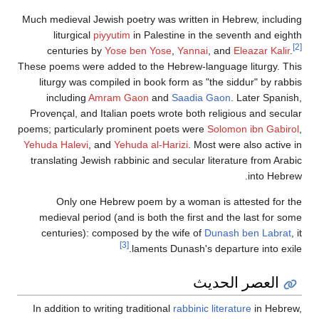
Much medieval Jewish poetry was written in Hebrew, including
liturgical
piyyutim
in Palestine in the seventh and eighth
[2]
centuries by
Yose ben Yose
,
Yannai
, and
Eleazar Kalir
.
These poems were added to the Hebrew-language liturgy. This
liturgy was compiled in book form as "the siddur" by rabbis
including
Amram Gaon
and
Saadia Gaon
. Later Spanish,
Provençal, and Italian poets wrote both religious and secular
poems; particularly prominent poets were
Solomon ibn Gabirol
,
Yehuda Halevi
, and
Yehuda al-Harizi
. Most were also active in
translating Jewish rabbinic and secular literature from Arabic
into Hebrew.
Only one Hebrew poem by a woman is attested for the
medieval period (and is both the first and the last for some
centuries): composed by the wife of
Dunash ben Labrat
, it
[3]
laments Dunash's departure into exile.
العصر الحديث
In addition to writing traditional
rabbinic literature
in Hebrew,