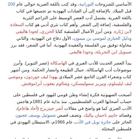
الأساسي للشروحات
التوراتية
، وقد كتب باللغة العبرية حوالي عام
200
قبل الميلاد. بالإضافة إلى أن العبادات اليهودية تم تجميعها في كتاب
باللغة العبرية. يشتمل أدب العصر الوسيط على التراجم النثرية
والفلسفية، إضافة إلى الشعر. وأهم كتاب نثري أدبي هو كتاب
السعادة
لابن زَبَارة
. ومن أبرز الأعمال الفلسفية كتابا
الحزري
،
لجودا هاليفي
ودليل الحيارى
لموسى بن ميمون
، الأول دفاع عن اليهودية، والثاني
محاولة توفيق بين الفلسفة والعقيدة اليهودية. أما في الشعر، فقد برز
صمويل ابن النجريلة
،
وجودا هاليفي
.
يبدأ العصر الحديث للأدب العبري في
الهاسكالة
(عصر التنوير). وأبرز
موضوعات أدب الهاسكالة، جمال الطبيعة وانتصار الحكمة. ومن أشهر
كتاب وشعراء القرن التاسع عشر الميلادي
يهودا ليف جوردون
،
وموشي
ليف ليلينبلوم
،
وبيريز سمولينسكن
،
وشالوم يعقوب أبراموفتش
.
أصبحت الصهيونية فكرة إنشاء وطن قومي لليهود في فلسطين على
حساب أصحابها العرب الفلسطينيين، منذ بداية عام 1881م هاجس
الأدب العبري كما هو واضح في مقالات
أشر جينزبرج
(
أحاد هاعام
)،
وقصائد
حاييم ناجمان بياليك
. وتصف قصص
شموئيل يوسف عجنون
الحائز على
جائزة نوبل في الأدب
عام 1966م، الاستيطان اليهودي في
فلسطين المحتلة.