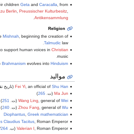
ir children
Geta
and
Caracalla
, from
zu Berlin
,
Preussischer Kulturbesitz
,
.
Antikensammlung
Religion
he
Mishnah
, beginning the creation of
Talmudic
law.
to support human voices in
Christian
music.
Hinduism
evolves into
Brahmanism
(
مواليد
Shu Han
, an official of
Fei Yi
(تاريخ ت
Ma Jun
(ت.
265
)
Wei
, general of
Wang Ling
(ت.
251
)
Wu
, general of
Zhou Fang
(ت.
240
)
Diophantus
,
Greek
mathematician
, Roman Emperor (ت.
s Claudius Tacitus
, Roman Emperor (ت.
Valerian I
264
/