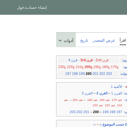
إنشاء حساب
دخول
اقرأ
عرض المصدر
تاريخ
أدوات
قرن 2nd
·
قرن 3rd
·
قرن 4
رون
:
ع170
ع180
ع190
ع200
ع210
ع220
ع230
ود
:
197
198
199
200
201
202
203
نوات
:
الألفية 1
ة
:
القرن 1
–
القرن 2
–
القرن 3
ن
:
د
:
عقد 170
عقد 180
عقد 190
–
عقد 200
–
عقد
210
عقد 220
عقد 230
203
202
201
–
200
–
199
198
197
ن
:
موضوع
v
t
e