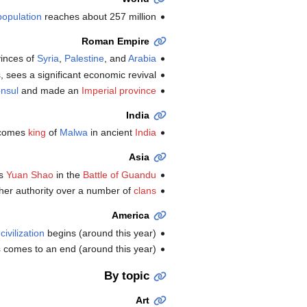
opulation
reaches about 257 million.
Roman Empire
vinces of
Syria
,
Palestine
, and
Arabia
, sees a significant economic revival.
nsul
and made an
Imperial province
India
ecomes
king
of
Malwa
in ancient
India
Asia
ts
Yuan Shao
in the
Battle of Guandu
 her authority over a number of
clans
America
ivilization
begins (around this year).
s
comes to an end (around this year).
By topic
Art