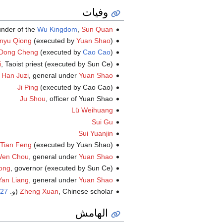
وفيات
ounder of the
Wu Kingdom
,
Sun Quan
nyu Qiong
(executed by
Yuan Shao
)
Dong Cheng
(executed by
Cao Cao
)
i
, Taoist priest (executed by Sun Ce)
Han Juzi
, general under
Yuan Shao
Ji Ping
(executed by Cao Cao)
Ju Shou
, officer of Yuan Shao
Lü Weihuang
Sui Gu
Sui Yuanjin
Tian Feng
(executed by Yuan Shao)
en Chou
, general under
Yuan Shao
ong
, governor (executed by Sun Ce)
Yan Liang
, general under
Yuan Shao
, Chinese scholar (و.
Zheng Xuan
27
الهامش