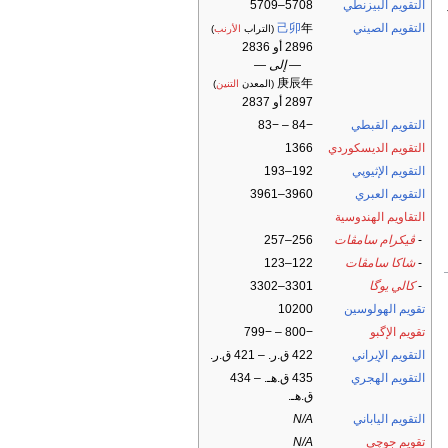
التقويم البيزنطي
5708–5709
التقويم الصيني
年
己卯
(التراب
الأرنب
)
2896 أو 2836
— إلى —
庚辰年
(المعدن
التنين
)
2897 أو 2837
التقويم القبطي
−84 – −83
التقويم الديسكوردي
1366
التقويم الإثيوپي
192–193
التقويم العبري
3960–3961
التقاويم الهندوسية
-
ڤيكرام سامڤات
256–257
-
شاكا سامڤات
122–123
-
كالي يوگا
3301–3302
تقويم الهولوسين
10200
تقويم الإگبو
−800 – −799
التقويم الإيراني
422 ق.ر. – 421 ق.ر.
التقويم الهجري
435 ق.هـ. – 434
ق.هـ.
التقويم الياباني
N/A
تقويم جوچى
N/A