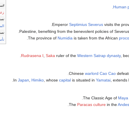
الس
Human p
زعم
تصني
.
Emperor
Septimius Severus
visits the pro
المو
Palestine, benefiting from the benevolent policies of Severus
تصني
.
The province of
Numidia
is taken from the African
proco
تأس
.
Rudrasena I
,
Saka
ruler of the
Western Satrap
dynasty
, b
.
Chinese
warlord
Cao Cao
defea
.
In
Japan
,
Himiko
, whose
capital
is situated in
Yamatai
, extends
The Classic Age of
Maya c
The
Paracas culture
in the
Ande