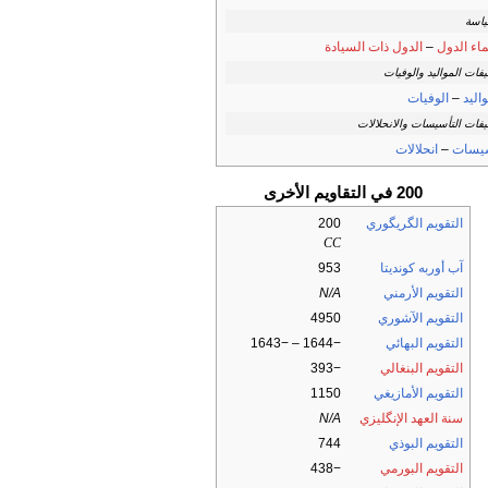
ياسة
اء الدول
–
الدول ذات السيادة
فات المواليد والوفيات
اليد
–
الوفيات
فات التأسيسات والانحلالات
يسات
–
انحلالات
200 في التقاويم الأخرى
التقويم الگريگوري
200
CC
آب أوربه كونديتا
953
التقويم الأرمني
N/A
التقويم الآشوري
4950
التقويم البهائي
−1644 – −1643
التقويم البنغالي
−393
التقويم الأمازيغي
1150
سنة العهد الإنگليزي
N/A
التقويم البوذي
744
التقويم البورمي
−438