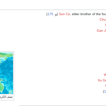
, elder brother of the f
Sun Ce
(و.
175
)
Chu
Gan J
W
Xu G
)
1
نصف الكرة ا