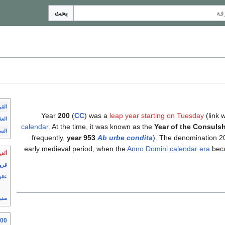
بحث
الق
Year
200
(
CC
) was a
leap year starting on Tuesday
(link w
العق
calendar
. At the time, it was known as the
Year of the Consulsh
الس
frequently,
year 953
Ab urbe condita
). The denomination 20
early medieval period, when the
Anno Domini
calendar era
beca
ألفي
قرو
عقو
سني
200 حسب ال