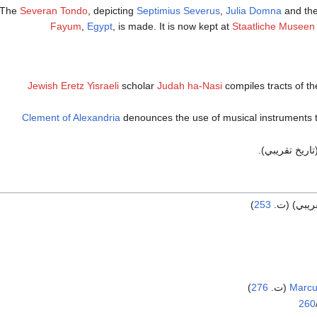
The
Severan Tondo
, depicting
Septimius Severus
,
Julia Domna
and the
Fayum
,
Egypt
, is made. It is now kept at
Staatliche Museen 
Jewish
Eretz Yisraeli
scholar
Judah ha-Nasi
compiles tracts of t
Clement of Alexandria
denounces the use of musical instruments 
تاريخ تقريبي).
قريبي) (ت.
253
)
)
276
Marcu
260