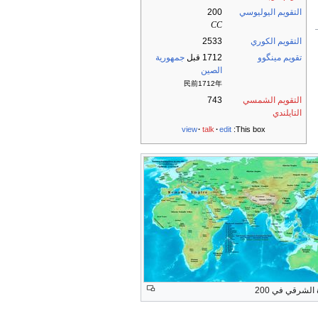
التقويم اليوليوسي
200
CC
التقويم الكوري
2533
تقويم مينگوو
1712 قبل
جمهورية
الصين
民前1712年
التقويم الشمسي
743
التايلندي
view
talk
edit
This box:
لشرقي في 200