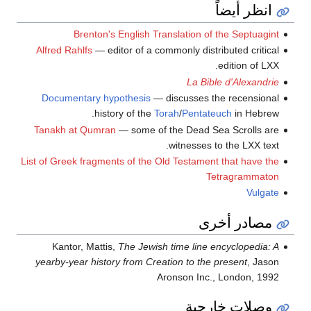
انظر أيضاً
Brenton's English Translation of the Septuagint
Alfred Rahlfs
— editor of a commonly distributed critical
edition of LXX.
La Bible d'Alexandrie
Documentary hypothesis
— discusses the recensional
history of the
Torah
/
Pentateuch
in Hebrew.
Tanakh at Qumran
— some of the Dead Sea Scrolls are
witnesses to the LXX text.
List of Greek fragments of the Old Testament that have the
Tetragrammaton
Vulgate
مصادر أخرى
Kantor, Mattis,
The Jewish time line encyclopedia: A
yearby-year history from Creation to the present
, Jason
Aronson Inc., London, 1992
وصلات خارجية