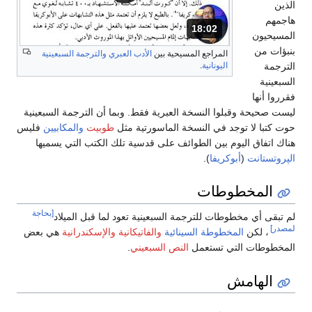
ذين
جمهم
18:02
المدة: دقائق و 2 ثواني.
مسيحيون
بؤات من
المراجع المسيحية بين
الأدب العبري
والترجمة السبعينية
ترجمة
اليونانية
.
بعينية
روا أنها
ست صحيحة وقبلوا النسخة العبرية فقط. وبما أن الترجمة السبعينية
ت كتبا لا توجد في النسخة الماسورتية مثل
طوبيت
والمكابيين
فليس
اك اتفاق اليوم بين الطوائف على قدسية تلك الكتب التي يسميها
پروتستانت
(
أبوكريفا
).
المخطوطات
[بحاجة
 تبقى أي مخطوطات للترجمة السبعينية تعود لما قبل الميلاد
صدر]
، لكن
المخطوطة السينائية
والفاتيكانية
والإسكندرانية
هي بعض
مخطوطات التي تستعمل
النص السبعيني
.
الهامش