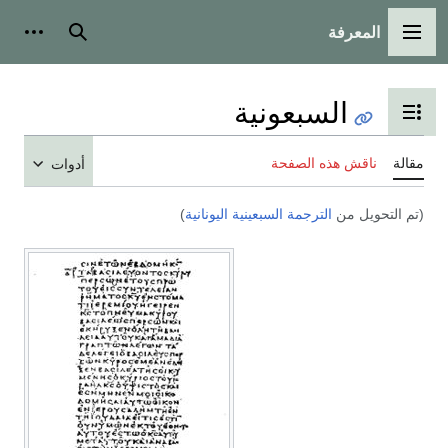
المعرفة
لقائمة الرئيسية
بحث
أدوات شخص
السبعونية
بديل عرض جدول المحتويات
الة
ناقش هذه الصفحة
أدوات
م التحويل من
الترجمة السبعينية اليونانية
)