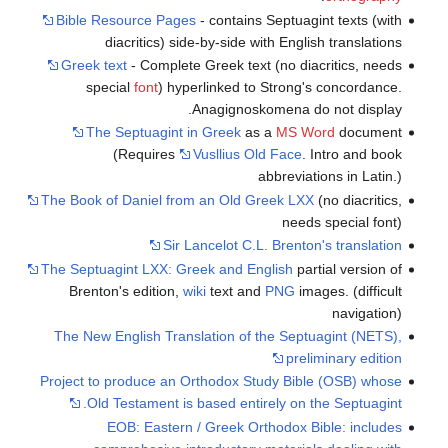
Bible Resource Pages
- contains Septuagint texts (with
diacritics) side-by-side with English translations
Greek text
- Complete Greek text (no diacritics, needs
special
font
) hyperlinked to Strong's concordance.
Anagignoskomena do not display.
The Septuagint in Greek
as a
MS Word
document
(Requires
Vusllius Old Face
. Intro and book
abbreviations in Latin.)
The Book of Daniel from an Old Greek LXX
(no diacritics,
needs special font)
Sir Lancelot C.L. Brenton's translation
The Septuagint LXX: Greek and English
partial version of
Brenton's edition,
wiki
text and
PNG
images. (difficult
navigation)
The New English Translation of the Septuagint (NETS),
preliminary edition
Project to produce an Orthodox Study Bible (OSB) whose
Old Testament is based entirely on the Septuagint.
EOB: Eastern / Greek Orthodox Bible: includes