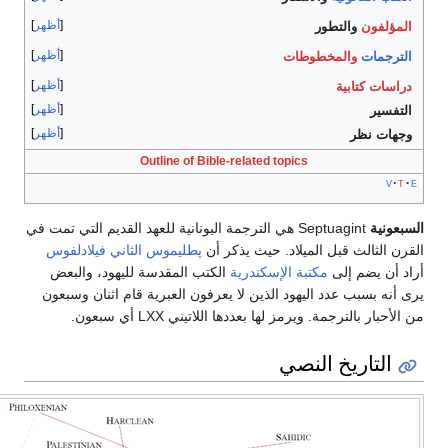
أظهر
المؤلفون
والتطور
أظهر
الترجمات
والمخطوطات
أظهر
دراسات كتابية
أظهر
التفسير
أظهر
وجهات نظر
Outline of Bible-related topics
v
t
سبعونية
Septuagint هي الترجمة اليونانية للعهد القديم التي تمت في
قرن الثالث قبل الميلاد. حيث يذكر أن
پطليموس الثاني فيلادلفوس
اد أن يضم إلى
مكتبة الإسكندرية
الكتب المقدسة لليهود، والبعض
 أنه بسبب عدد اليهود الذين لا يعرفون العبرية قام اثنان وسبعون
الأحبار بالترجمة. ويرمز لها بعددها اللاتيني LXX أي سبعون.
التاريخ النصي