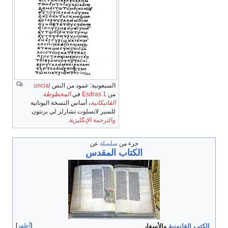
السبعونية: عمود من النص
uncial
من
1 Esdras
في
المخطوطة
الڤاتيكانية
، أساس النسخة اليونانية
للسير لانسلوت تشارلز لي برنتون
والترجمة الإنگليزية
.
جزء من
سلسلة
عن
الكتاب المقدس
أظهر
الكتب القانونية
والأسفار