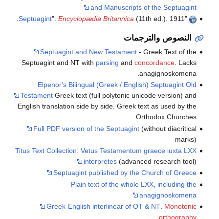
and Manuscripts of the Septuagint
Septuagint
".
Encyclopædia Britannica
(11th ed.). 1911.
"
النصوص والترجمات
Septuagint and New Testament
- Greek Text of the
Septuagint and NT with
parsing
and
concordance
. Lacks
anagignoskomena.
Elpenor's Bilingual (Greek / English) Septuagint Old
Testament
Greek text (full polytonic unicode version) and
English translation side by side. Greek text as used by the
Orthodox Churches.
Full PDF version of the Septuagint
(without diacritical
marks)
Titus Text Collection: Vetus Testamentum graece iuxta LXX
interpretes
(advanced research tool)
Septuagint published by the Church of Greece
Plain text of the whole LXX, including the
anagignoskomena
Greek-English interlinear of OT & NT
.
Monotonic
.
orthography