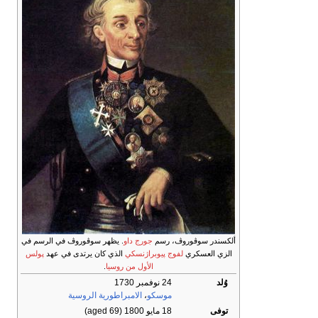
ألكسندر سوڤوروڤ، رسم
جورج داو
. يظهر سوڤوروڤ في الرسم في
الزي العسكري
لفوج پيوبراژنسكي
الذي كان يرتدى في عهد
پولس
الأول من روسيا
.
وُلد
24 نوفمبر 1730
موسكو
،
الامبراطورية الروسية
توفى
18 مايو 1800
(aged 69)