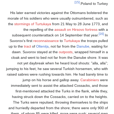
[15]
Poland to Turkey.
His later earned victories against the Ottomans bolstered the
morale of his soldiers who were usually outnumbered, such as
the
stormings of Turtukaya
from 21 May to 28 June 1773, and
the repelling of the
assault on Hirsovo fortress
with a
[16]
subsequent counterattack on 14 September that year.
In
Suvorov's first
reconnaissance
to
Turtukaya
the troops pulled
up to the
tract
of
Oltenița
, not far from the
Danube
, waiting for
dawn. Suvorov stayed at the
outposts
, wrapped himself in a
cloak and went to bed not far from the Danube shore. It was
not yet daybreak when he heard loud shouts: "alla, alla";
jumping to his feet, he saw several Turkish horsemen, who with
raised sabres were rushing towards him. He had barely time to
jump on his horse and gallop away.
Carabiniers
were
immediately sent to assist the attacked Cossacks, and those
first-mentioned attacked the Turks in the flank, while they,
having struck down the Cossacks, carried on to the heights.
The Turks were repulsed, throwing themselves to the ships
and hurriedly departed from the shore; there were only 900 of
them, of whom 85 were killed, more were sunk; several men