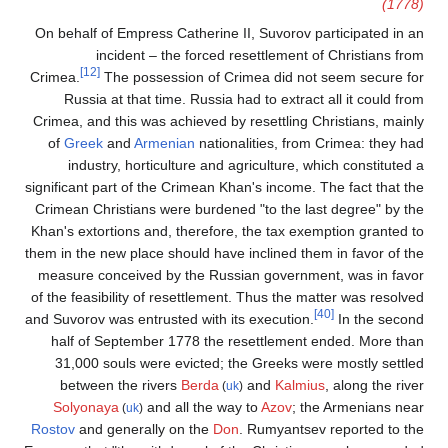
(1778)
On behalf of Empress Catherine II, Suvorov participated in an
incident – the forced resettlement of Christians from
[12]
Crimea.
The possession of Crimea did not seem secure for
Russia at that time. Russia had to extract all it could from
Crimea, and this was achieved by resettling Christians, mainly
of
Greek
and
Armenian
nationalities, from Crimea: they had
industry, horticulture and agriculture, which constituted a
significant part of the Crimean Khan's income. The fact that the
Crimean Christians were burdened "to the last degree" by the
Khan's extortions and, therefore, the tax exemption granted to
them in the new place should have inclined them in favor of the
measure conceived by the Russian government, was in favor
of the feasibility of resettlement. Thus the matter was resolved
[40]
and Suvorov was entrusted with its execution.
In the second
half of September 1778 the resettlement ended. More than
31,000 souls were evicted; the Greeks were mostly settled
between the rivers
Berda
and
Kalmius
, along the river
(
uk
)
Solyonaya
and all the way to
Azov
; the Armenians near
(
uk
)
Rostov
and generally on the
Don
. Rumyantsev reported to the