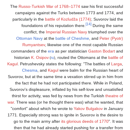
The
Russo-Turkish War of 1768–1774
saw his first successful
campaigns against the Turks between 1773 and 1774, and
particularly in the
battle of Kozludža (1774)
; Suvorov laid the
[14]
foundations of his reputation there.
During the same
conflict, the
Imperial Russian Navy
triumphed over the
Ottoman Navy
at the
battle of Cheshme
, and
Peter (Pyotr)
Rumyantsev
, likewise one of the most capable Russian
commanders of the
era
as per statistician
Gaston Bodart
and
historian
K. Osipov
, routed the Ottomans at the
battle of
(
ru
)
Kagul
. Petrushevsky states the following: "The battles of
Larga
,
Chesma
, and
Kagul
were balm for the Russian heart of
Suvorov, but at the same time a vexation stirred up in him from
the fact that he had not participated there. While in Poland,
Suvorov's displeasure, inflated by his self-love and unsatisfied
thirst for activity, was fed by news from the Turkish
theatre of
war
. There was (or he thought there was) what he wanted, that
"comfort" about which he wrote to
Yakov Bulgakov
in January
1771. Especially strong was to ignite in Suvorov is the desire to
go to the main army after
its glorious deeds of 1770
". It was
then that he had already started pushing for a transfer from