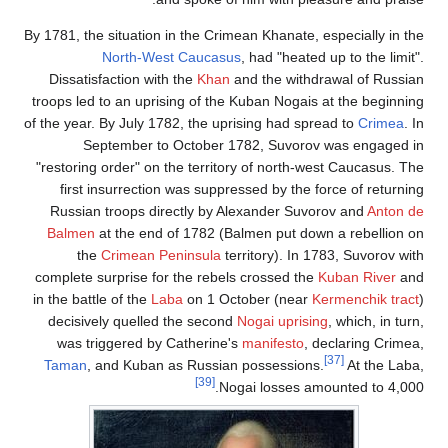
By 1781, the situation in the Crimean Khanate, especially in the
North-West Caucasus
, had "heated up to the limit".
Dissatisfaction with the
Khan
and the withdrawal of Russian
troops led to an uprising of the Kuban Nogais at the beginning
of the year. By July 1782, the uprising had spread to
Crimea
. In
September to October 1782, Suvorov was engaged in
"restoring order" on the territory of north-west Caucasus. The
first insurrection was suppressed by the force of returning
Russian troops directly by Alexander Suvorov and
Anton de
Balmen
at the end of 1782 (Balmen put down a rebellion on
the
Crimean Peninsula
territory). In 1783, Suvorov with
complete surprise for the rebels crossed the
Kuban River
and
in the battle of the
Laba
on 1 October (near
Kermenchik tract
)
decisively quelled the second
Nogai uprising
, which, in turn,
was triggered by Catherine's
manifesto
, declaring Crimea,
[37]
Taman
, and Kuban as Russian possessions.
At the Laba,
[39]
Nogai losses amounted to 4,000.