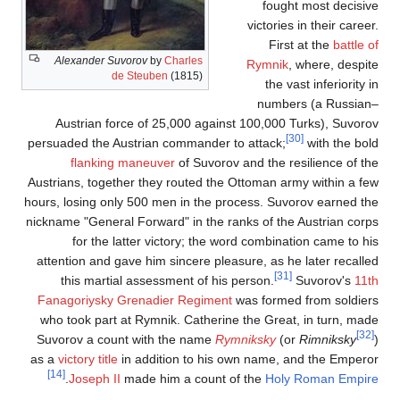
fought most decisive
victories in their career.
First at the
battle of
Alexander Suvorov
by
Charles
Rymnik
, where, despite
de Steuben
(1815)
the vast inferiority in
numbers (a Russian–
Austrian force of 25,000 against 100,000 Turks), Suvorov
[30]
persuaded the Austrian commander to attack;
with the bold
flanking maneuver
of Suvorov and the resilience of the
Austrians, together they routed the Ottoman army within a few
hours, losing only 500 men in the process. Suvorov earned the
nickname "General Forward" in the ranks of the Austrian corps
for the latter victory; the word combination came to his
attention and gave him sincere pleasure, as he later recalled
[31]
this martial assessment of his person.
Suvorov's
11th
Fanagoriysky Grenadier Regiment
was formed from soldiers
who took part at Rymnik. Catherine the Great, in turn, made
[32]
Suvorov a count with the name
Rymniksky
(or
Rimniksky
)
as a
victory title
in addition to his own name, and the Emperor
[14]
.
Joseph II
made him a count of the
Holy Roman Empire