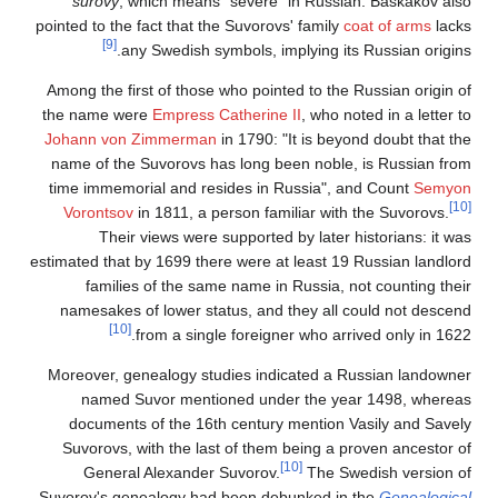
surovy
, which means "severe" in Russian. Baskakov also
pointed to the fact that the Suvorovs' family
coat of arms
lacks
[9]
any Swedish symbols, implying its Russian origins.
Among the first of those who pointed to the Russian origin of
the name were
Empress Catherine II
, who noted in a letter to
Johann von Zimmerman
in 1790: "It is beyond doubt that the
name of the Suvorovs has long been noble, is Russian from
time immemorial and resides in Russia", and Count
Semyon
[10]
Vorontsov
in 1811, a person familiar with the Suvorovs.
Their views were supported by later historians: it was
estimated that by 1699 there were at least 19 Russian landlord
families of the same name in Russia, not counting their
namesakes of lower status, and they all could not descend
[10]
from a single foreigner who arrived only in 1622.
Moreover, genealogy studies indicated a Russian landowner
named Suvor mentioned under the year 1498, whereas
documents of the 16th century mention Vasily and Savely
Suvorovs, with the last of them being a proven ancestor of
[10]
General Alexander Suvorov.
The Swedish version of
Suvorov's genealogy had been debunked in the
Genealogical