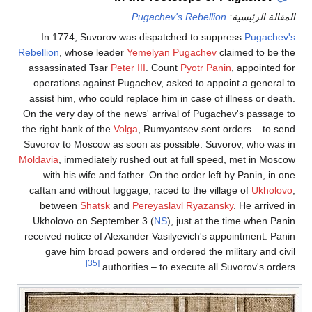
المقالة الرئيسية:
Pugachev's Rebellion
In 1774, Suvorov was dispatched to suppress
Pugachev's
Rebellion
, whose leader
Yemelyan Pugachev
claimed to be the
assassinated Tsar
Peter III
. Count
Pyotr Panin
, appointed for
operations against Pugachev, asked to appoint a general to
assist him, who could replace him in case of illness or death.
On the very day of the news' arrival of Pugachev's passage to
the right bank of the
Volga
, Rumyantsev sent orders – to send
Suvorov to Moscow as soon as possible. Suvorov, who was in
Moldavia
, immediately rushed out at full speed, met in Moscow
with his wife and father. On the order left by Panin, in one
caftan and without luggage, raced to the village of
Ukholovo
,
between
Shatsk
and
Pereyaslavl Ryazansky
. He arrived in
Ukholovo on September 3 (
NS
), just at the time when Panin
received notice of Alexander Vasilyevich's appointment. Panin
gave him broad powers and ordered the military and civil
[35]
authorities – to execute all Suvorov's orders.