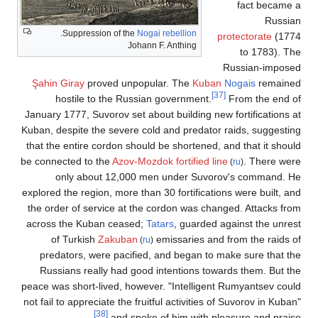
fact became a
Russian
.
Suppression of the
Nogai
rebellion
protectorate
(1774
Johann F. Anthing
to 1783). The
Russian-imposed
Şahin Giray
proved unpopular. The
Kuban
Nogais
remained
[37]
hostile to the Russian government.
From the end of
January 1777, Suvorov set about building new fortifications at
Kuban, despite the severe cold and predator raids, suggesting
that the entire cordon should be shortened, and that it should
be connected to the
Azov-Mozdok fortified line
. There were
(
ru
)
only about 12,000 men under Suvorov's command. He
explored the region, more than 30 fortifications were built, and
the order of service at the cordon was changed. Attacks from
across the Kuban ceased;
Tatars
, guarded against the unrest
of Turkish
Zakuban
emissaries and from the raids of
(
ru
)
predators, were pacified, and began to make sure that the
Russians really had good intentions towards them. But the
peace was short-lived, however. "Intelligent Rumyantsev could
not fail to appreciate the fruitful activities of Suvorov in Kuban"
[38]
and spoke of him with pleasure and praise.