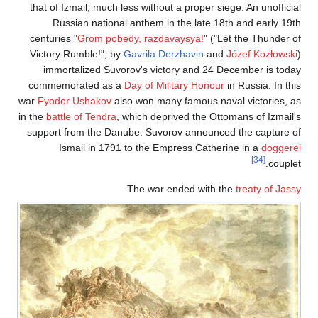
that of Izmail, much less without a proper siege. An unofficial
Russian national anthem in the late 18th and early 19th
centuries "
Grom pobedy, razdavaysya!
" ("Let the Thunder of
Victory Rumble!"; by
Gavrila Derzhavin
and
Józef Kozłowski
)
immortalized Suvorov's victory and 24 December is today
commemorated as a
Day of Military Honour
in Russia. In this
war
Fyodor Ushakov
also won many famous naval victories, as
in the
battle of Tendra
, which deprived the Ottomans of Izmail's
support from the Danube. Suvorov announced the capture of
Ismail in 1791 to the Empress Catherine in a
doggerel
[34]
couplet.
.
The war ended with the
treaty of Jassy