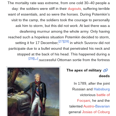
The mortality rate was extreme, from one cold 30–40 people a
day: the soldiers were stiff in their
dugouts
, suffering terrible
want of essentials, and so were the horses. During Potemkin's
visit to the camp, the soldiers took the courage to personally
ask him to storm, but this did not work. At last there was a
deafening murmur among the whole army. Only having
reached such a hopeless situation Potemkin decided to storm,
[27]
[28]
setting it for 17 December,
in which Suvorov did not
participate due to a bullet wound that penetrated his neck and
stopped at the back of his head. This happened during a
[ب]
[29]
successful Ottoman sortie from the fortress.
The apex of military
deeds
In 1789, after the joint
Russian and
Habsburg
victorious
battle of
Focșani
, he and the
talented
Austro
-
Bavarian
general
Josias of Coburg