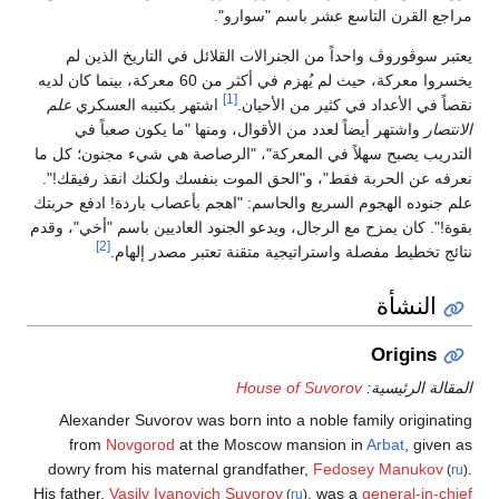
مراجع القرن التاسع عشر باسم "سوارو".
يعتبر سوڤوروڤ واحداً من الجنرالات القلائل في التاريخ الذين لم
يخسروا معركة، حيث لم يُهزم في أكثر من 60 معركة، بينما كان لديه
[1]
نقصاً في الأعداد في كثير من الأحيان.
اشتهر بكتيبه العسكري
علم
الانتصار
واشتهر أيضاً لعدد من الأقوال، ومنها "ما يكون صعباً في
التدريب يصبح سهلاً في المعركة"، "الرصاصة هي شيء مجنون؛ كل ما
نعرفه عن الحربة فقط"، و"الحق الموت بنفسك ولكنك انقذ رفيقك!".
علم جنوده الهجوم السريع والحاسم: "اهجم بأعصاب باردة! ادفع حربتك
بقوة!". كان يمزح مع الرجال، ويدعو الجنود العاديين باسم "أخي"، وقدم
[2]
نتائج تخطيط مفصلة واستراتيجية متقنة تعتبر مصدر إلهام.
النشأة
Origins
المقالة الرئيسية:
House of Suvorov
Alexander Suvorov was born into a noble family originating
from
Novgorod
at the Moscow mansion in
Arbat
, given as
dowry from his maternal grandfather,
Fedosey Manukov
.
(
ru
)
His father,
Vasily Ivanovich Suvorov
, was a
general-in-chief
(
ru
)