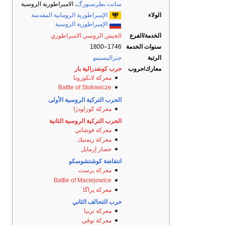
سانت بطرسبورگ
، الامبراطورية الروسية
الولاء
الإمبراطورية الرومانية المقدسة
الإمبراطورية الروسية
الخدمة/الفرع
الجيش الروسي الامبراطوري
سنوات الخدمة
1746–1800
الرتبة
جنراليسيمو
معارك/حروب
حرب كونفدرالية بار
معركة لانكورونا
Battle of Stołowicze
الحرب التركية الروسية الأولى
معركة كوزلودژا
الحرب التركية الروسية الثانية
معركة فوشاني
معركة ريمنيك
حصار إزمايل
انتفاضة كوشتشوسكو
معركة برست
Battle of Maciejowice
معركة پراگا
حرب التحالف الثاني
معركة تربيا
معركة نوڤي