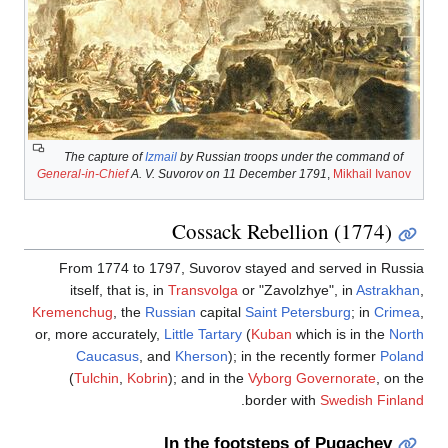
The capture of
Izmail
by Russian troops under the command of
General-in-Chief
A. V. Suvorov on 11 December 1791
,
Mikhail Ivanov
Cossack Rebellion (1774)
From 1774 to 1797, Suvorov stayed and served in Russia
itself, that is, in
Transvolga
or "Zavolzhye", in
Astrakhan
,
Kremenchug
, the
Russian
capital
Saint Petersburg
; in
Crimea
,
or, more accurately,
Little Tartary
(
Kuban
which is in the
North
Caucasus
, and
Kherson
); in the recently former
Poland
(
Tulchin
,
Kobrin
); and in the
Vyborg Governorate
, on the
.
border with
Swedish Finland
In the footsteps of Pugachev