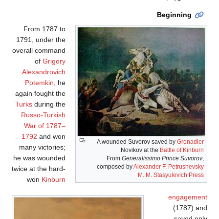
Beginning
From 1787 to
1791, under the
overall command
of
Grigory
Alexandrovich
Potemkin
, he
again fought the
Turks
during the
Russo-Turkish
War of 1787–
1792
and won
A wounded Suvorov saved by
Grenadier
many victories;
.
Novikov at the
Battle of Kinburn
he was wounded
From
Generalissimo Prince Suvorov
,
composed by
Alexander F. Petrushevsky
twice at the hard-
M. M. Stasyulevich
Press
won
Kinburn
engagement
(1787) and
saved only