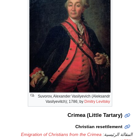
Suvorov, Alexander Vasilyevich (Aleksandr
Vasilyevitch); 1786; by
Dmitry Levitsky
Crimea (Little Tartary)
Christian resettlement
المقالة الرئيسية:
Emigration of Christians from the Crimea