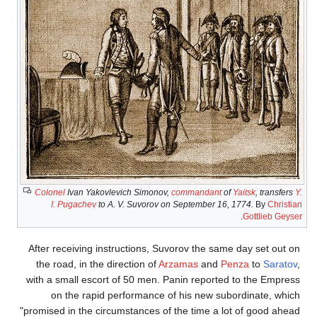
Colonel
Ivan Yakovlevich Simonov,
commandant
of
Yaitsk
, transfers
Y.
I. Pugachev
to A. V. Suvorov on September 16, 1774.
By
Christian
.
Gottlieb Geyser
After receiving instructions, Suvorov the same day set out on
the road, in the direction of
Arzamas
and
Penza
to
Saratov
,
with a small escort of 50 men. Panin reported to the Empress
on the rapid performance of his new subordinate, which
"promised in the circumstances of the time a lot of good ahead