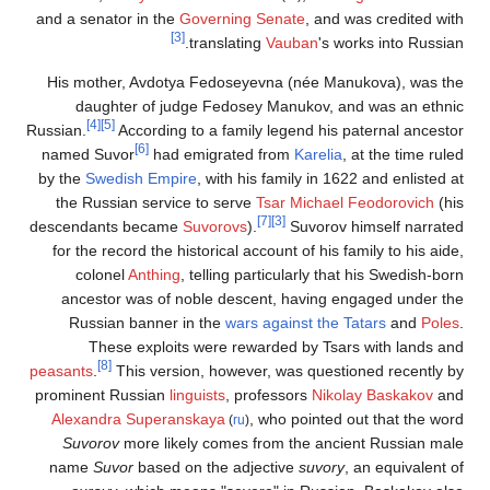
and a senator in the
Governing Senate
, and was credited with
[3]
translating
Vauban
's works into Russian.
His mother, Avdotya Fedoseyevna (née Manukova), was the
daughter of judge Fedosey Manukov, and was an ethnic
[4]
[5]
Russian.
According to a family legend his paternal ancestor
[6]
named Suvor
had emigrated from
Karelia
, at the time ruled
by the
Swedish Empire
, with his family in 1622 and enlisted at
the Russian service to serve
Tsar
Michael Feodorovich
(his
[7]
[3]
descendants became
Suvorovs
).
Suvorov himself narrated
for the record the historical account of his family to his aide,
colonel
Anthing
, telling particularly that his Swedish-born
ancestor was of noble descent, having engaged under the
Russian banner in the
wars against the Tatars
and
Poles
.
These exploits were rewarded by Tsars with lands and
[8]
peasants
.
This version, however, was questioned recently by
prominent Russian
linguists
, professors
Nikolay Baskakov
and
Alexandra Superanskaya
, who pointed out that the word
(
ru
)
Suvorov
more likely comes from the ancient Russian male
name
Suvor
based on the adjective
suvory
, an equivalent of