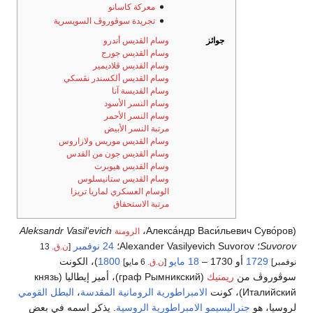
معركة كاسانو
تجريدة سوڤوروڤ السويسرية
جوائز
وسام القديس أندرو
وسام القديس جورج
وسام القديس ڤلاديمير
وسام القديس ألكسندر نڤسكي
وسام القديسة آنا
وسام النسر الأسود
وسام النسر الأحمر
مرتبة النسر الأبيض
وسام القديس موريس ولازاروس
وسام القديس جون من القدس
وسام القديس هيوبرت
وسام القديس ستانيسلوس
الوسام العسكري لماريا تريزا
مرتبة الاستحقاق
Aleksandr Vasil‘evich
،
Алекса́ндр Васи́льевич Суво́ров
(
الرومنة
Suvorov
؛ Alexander Vasilyevich Suvorov؛
24 نوفمبر
[
ن.ق.
13
1729
أو 1730 –
18 مايو
1800
)، الكونت
نوفمبر]
[
ن.ق.
6 مايو]
سوڤوروڤ من
ريمنيك
(
граф Рымникский
)، أمير إيطاليا (
князь
Италийский
)، كونت
الامبراطورية الرومانية المقدسة
،
البطل القومي
لروسيا، هو
جنراليسيمو
الامبراطورية الروسية
. يذكر اسمه في بعض