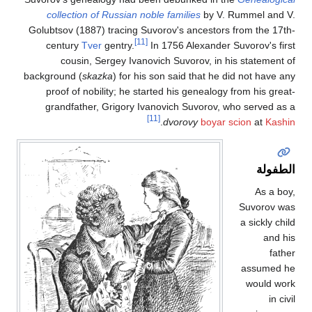
collection of Russian noble families
by V. Rummel and V.
Golubtsov (1887) tracing Suvorov's ancestors from the 17th-
[11]
century
Tver
gentry.
In 1756 Alexander Suvorov's first
cousin, Sergey Ivanovich Suvorov, in his statement of
background (
skazka
) for his son said that he did not have any
proof of nobility; he started his genealogy from his great-
grandfather, Grigory Ivanovich Suvorov, who served as a
[11]
.
dvorovy
boyar scion
at
Kashin
الطفولة
As a boy,
Suvorov was
a sickly child
and his
father
assumed he
would work
in civil