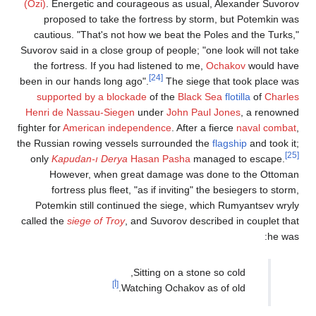
(Özi)
. Energetic and courageous as usual, Alexander Suvorov
proposed to take the fortress by storm, but Potemkin was
cautious. "That's not how we beat the Poles and the Turks,"
Suvorov said in a close group of people; "one look will not take
the fortress. If you had listened to me,
Ochakov
would have
[24]
been in our hands long ago".
The siege that took place was
supported by a blockade
of the
Black Sea
flotilla
of
Charles
Henri de Nassau-Siegen
under
John Paul Jones
, a renowned
fighter for
American independence
. After a fierce
naval combat
,
the Russian rowing vessels surrounded the
flagship
and took it;
[25]
only
Kapudan-ı Derya
Hasan Pasha
managed to escape.
However, when great damage was done to the Ottoman
fortress plus fleet, "as if inviting" the besiegers to storm,
Potemkin still continued the siege, which Rumyantsev wryly
called the
siege of Troy
, and Suvorov described in couplet that
he was:
Sitting on a stone so cold,
[أ]
Watching Ochakov as of old.