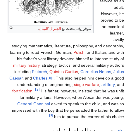
service as an
adult.
However, he
proved to be
an excellent
سوڤوروڤ يتحدث مع
الجنرال گانيبال
.
learner,
avidly
studying mathematics, literature, philosophy, and geography,
learning to read French, German,
Polish
, and Italian, and with
his father's vast library devoted himself to intense study of
military history
, strategy, tactics, and several military authors
including
Plutarch
,
Quintus Curtius
,
Cornelius Nepos
,
Julius
Caesar
, and
Charles XII
. This also helped him develop a good
understanding of engineering,
siege warfare
,
artillery
, and
[12]
fortification
.
His father, however, insisted that he was unfit
for military affairs. However, when Alexander was young,
General Gannibal
asked to speak to the child, and was so
impressed with the boy that he persuaded the father to allow
[3]
him to pursue the career of his choice.
حروبه ضد الدولة العثمانية