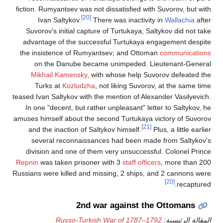
fiction. Rumyantsev was not dissatisfied with Suvorov, but with
[20]
Ivan Saltykov.
There was inactivity in
Wallachia
after
Suvorov's initial capture of Turtukaya; Saltykov did not take
advantage of the successful Turtukaya engagement despite
the insistence of Rumyantsev; and Ottoman
communications
on the Danube became unimpeded. Lieutenant-General
Mikhail Kamensky
, with whose help Suvorov defeated the
Turks at
Kozludzha
, not liking Suvorov, at the same time
teased Ivan Saltykov with the mention of Alexander Vasilyevich.
In one "decent, but rather unpleasant" letter to Saltykov, he
amuses himself about the second Turtukaya victory of Suvorov
[21]
and the inaction of Saltykov himself.
Plus, a little earlier
several reconnaissances had been made from Saltykov's
division and one of them very unsuccessful. Colonel Prince
Repnin
was taken prisoner with 3
staff officers
, more than 200
Russians were killed and missing, 2 ships, and 2 cannons were
[20]
recaptured.
2nd war against the Ottomans
المقالة الرئيسية:
Russo-Turkish War of 1787–1792