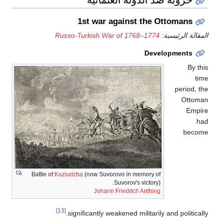
1st war against the Ottomans
المقالة الرئيسية:
Russo-Turkish War of 1768–1774
Developments
By this
time
period, the
Ottoman
Empire
had
become
Battle of
Kozludzha
(now Suvorovo in memory of
Suvorov's victory).
Johann Friedrich Anthing
[13]
significantly weakened militarily and politically.