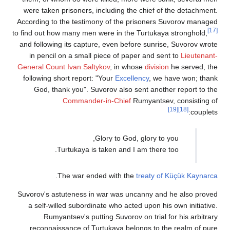
were taken prisoners, including the chief of the detachment.
According to the testimony of the prisoners Suvorov managed
[17]
to find out how many men were in the Turtukaya stronghold,
and following its capture, even before sunrise, Suvorov wrote
in pencil on a small piece of paper and sent to
Lieutenant-
General
Count Ivan Saltykov
, in whose
division
he served, the
following short report: "Your
Excellency
, we have won; thank
God, thank you". Suvorov also sent another report to the
Commander-in-Chief
Rumyantsev, consisting of
[19]
[18]
couplets:
Glory to God, glory to you,
Turtukaya is taken and I am there too.
.
The war ended with the
treaty of Küçük Kaynarca
Suvorov's astuteness in war was uncanny and he also proved
a self-willed subordinate who acted upon his own initiative.
Rumyantsev's putting Suvorov on trial for his arbitrary
reconnaissance of Turtukaya belongs to the realm of pure