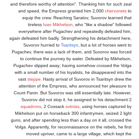
and therefore worthy of attention". Thanking him for such zeal
and speed, the Empress granted him 2,000
chervonets
to
equip the crew. Reaching Saratov, Suvorov learned that
tireless
Ivan Mikhelson
, who "like a shadow" followed
everywhere after Pugachev and repeatedly defeated him,
again defeated him badly. Strengthening his detachment here,
Suvorov hurried to
Tsaritsyn
, but a lot of horses went to
Pugachev, there was a lack of them, and Suvorov was forced
to continue the journey by water. Defeated by Mikhelson,
Pugachev slipped away; having somehow crossed the Volga
with a small number of his loyalists, he disappeared into the
vast
steppe
. Hasty arrival of Suvorov in Tsaritsyn drew the
attention of the Empress, who announced her pleasure to
Count Panin. But Suvorov was still essentially late. However,
Suvorov did not stop it, he assigned to his detachment 2
squadrons
, 2 Cossack
sotnias
, using horses captured by
Mikhelson put on horseback 300 infantrymen, seized 2 light
guns, and after spending less than a day on it all, crossed the
Volga. Apparently, for reconnaissance on the rebels, he first
moved upriver, came to a large village, which kept the