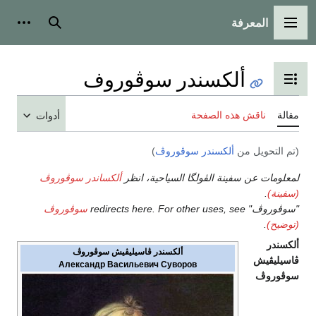
المعرفة
القائمة الرئيسية
بحث
أدوات
ألكسندر سوڤوروف
تبديل عرض جدول المحتويات
مقالة
ناقش هذه الصفحة
أدوات
(تم التحويل من
ألكسندر سوڤوروڤ
)
لمعلومات عن سفينة الڤولگا السياحية، انظر
ألكساندر سوڤوروڤ
(سفينة)
.
"سوڤوروڤ" redirects here. For other uses, see
سوڤوروڤ
(توضيح)
.
ألكسندر
ألكسندر ڤاسيليڤيش سوڤوروڤ
ڤاسيليڤيش
Александр Васильевич Суворов
سوڤوروڤ