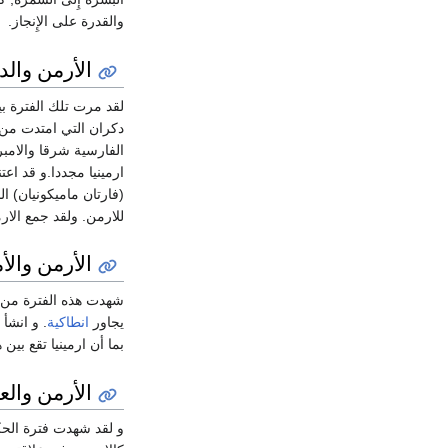
والقدرة على الإِنجاز.
الأرمن والد
لقد مرت تلك الفترة بين
دكران التي امتدت من 
الفارسية شرقا والامبر
ارمينيا مجددا.و قد ا
للارمن. ولقد جمع الار
الأرمن والأ
شهدت هذه الفترة من تا
يجاور
انطاكية
. و انشأ
بما أن ارمينيا تقع بين 
الأرمن والع
و لقد شهدت فترة الحك