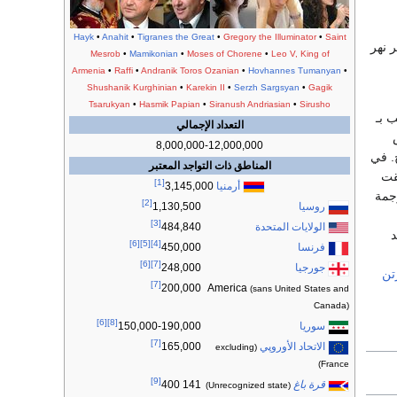
Hayk
•
Anahit
•
Tigranes the Great
•
Gregory the Illuminator
•
Saint
ر نهر
Mesrob
•
Mamikonian
•
Moses of Chorene
•
Leo V, King of
Armenia
•
Raffi
•
Andranik Toros Ozanian
•
Hovhannes Tumanyan
•
Shushanik Kurghinian
•
Karekin II
•
Serzh Sargsyan
•
Gagik
Tsarukyan
•
Hasmik Papian
•
Siranush Andriasian
•
Sirusho
ب بـ
التعداد الإجمالي
8,000,000-12,000,000
خ. في
المناطق ذات التواجد المعتبر
قت
[1]
أرمنيا
3,145,000
جمة
[2]
روسيا
1,130,500
[3]
الولايات المتحدة
484,840
د
[6]
[5]
[4]
فرنسا
450,000
[6]
[7]
جورجيا
248,000
تن
[7]
America
200,000
(sans United States and
Canada)
[6]
[8]
سوريا
150,000-190,000
[7]
الاتحاد الأوروپي
165,000
(excluding
France)
[9]
قرة باغ
141 400
(Unrecognized state)