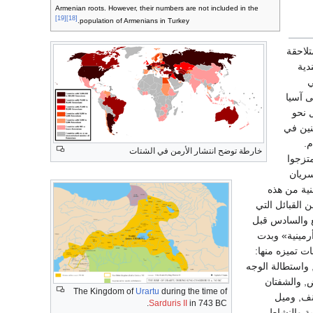
Armenian roots. However, their numbers are not included in the
[19]
[18]
population of Armenians in Turkey.
لاحقة
دية
ي
ى آسيا
 نحو
نين في
م.
خارطة توضح انتشار الأرمن في الشتات
متزجوا
سريان
نية من هذه
ن القبائل التي
ع والسادس قبل
رمينية» وبدت
ت تميزه منها:
 واستطالة الوجه
, والشفتان
The Kingdom of
Urartu
during the time of
أنف, وميل
Sarduris II
in 743 BC.
ية والنشاط