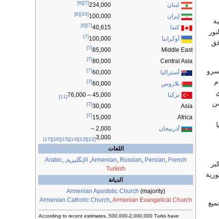
[6]
[7]
لبنان
234,000
[6]
[10]
إيران
100,000
ة
[6]
[7]
كندا
40,615
نور
[7]
أوكرانيا
100,000
فق
[7]
Middle East
85,000
[7]
Central Asia
80,000
خسرو
[7]
أستراليا
60,000
م
[7]
بلاروس
60,000
ي
تركيا
45,000 – 76,000
[11]
من
[7]
Asia
30,000
[7]
Africa
15,000
ا
أذربيجان
2,000 –
3,000
[17]
[16]
[15]
[14]
[13]
[12]
اللغات
French
,
Persian
,
Russian
,
Armenian
,
الإنگليزية
,
,
Arabic
بر
Turkish
ورية
الديانة
Armenian Apostolic Church
(majority)
Armenian Catholic Church
,
Armenian Evangelical Church
ركة تجميع
According to recent estimates, 500,000-2,000,000 Turks have