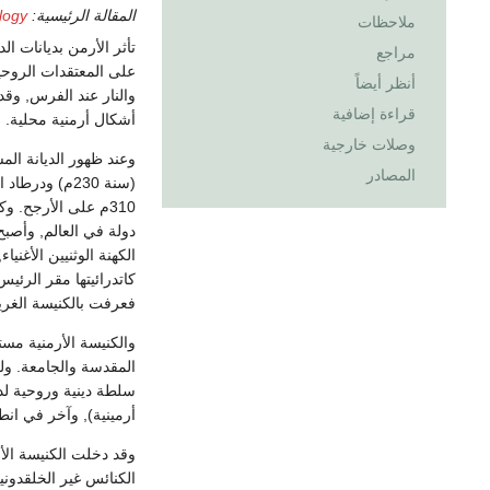
المقالة الرئيسية:
logy
ملاحظات
تأثر الأرمن بديانات ا
مراجع
على المعتقدات الروحية 
أنظر أيضاً
والنار عند الفرس, وقد
قراءة إضافية
أشكال أرمنية محلية.
وصلات خارجية
وعند ظهور الديانة الم
المصادر
(سنة 230م) ود
310م على الأرجح. و
دولة في العالم, وأصب
الكهنة الوثنيين الأغني
كاتدرائيتها مقر الرئيس
فعرفت بالكنيسة الغريغ
المقدسة والجامعة. وللك
سلطة دينية وروحية لد
أرمينية), وآخر في انط
الكنائس غير الخلقدوني