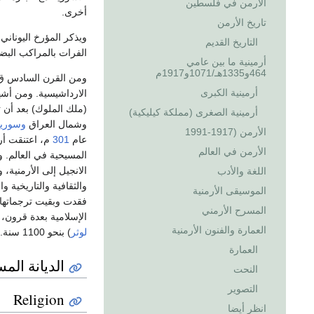
الأرمن في فلسطين
أخرى.
تاريخ الأرمن
ويذكر المؤرخ اليوناني
التاريخ القديم
الفرات بالمراكب البض
أرمينية ما بين عامي
464و1335هـ/1071و1917م
ومن القرن السادس ق.م.
أرمينية الكبرى
الارداشيسية. ومن أشه
(ملك الملوك) بعد أن 
أرمينية الصغرى (مملكة كيليكية)
وشمال العراق
وسوريا
الأرمن (1917-1991
عام
301
م، اعتنقت أرم
الأرمن في العالم
المسيحية في العالم. 
الانجيل إلى الأرمنية،
اللغة والأدب
والثقافية والتاريخية و
الموسيقى الأرمنية
فقدت وبقيت ترجماتها 
المسرح الأرمني
الإسلامية بعدة قرون
العمارة والفنون الأرمنية
لوثر
) بنحو 1100 سنة.
العمارة
الديانة الم
النحت
التصوير
Religion
انظر أيضا