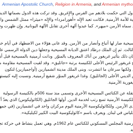
Armenian Apostolic Church
,
Religion in Armenia
, and
Armenian mytho
لدول التي حكمت بلادهم من الفرس والإِغريق, وقد تركت هذه الدول بصماتها الديني
للأمة الأرمنية, فكانت تعبد الإِله «أهورامزدا» والإِله «ميثرا» ممثل الشمس وال
 سماه الأرمن «ميهر», كما عبدوا آلهة أخرى تقابل الآلهة اليونانية, وإِن ظهرت و
سيحية صار لها أتباع وأنصار من الأرمن, وقد عانى هؤلاء من الاضطهاد في أيام 
رطاد الثالث. ثم إِن الملك درطاد اعتنق الديانة المسيحية وجعلها دين الدولة الرسمي عا
كان ذلك بتأثير غريغور بن أناك المعروف بالمنوّر. ودانت أرمينية بالمسيحية قبل أ
ح غريغور الرئيس الأعلى للكنيسة برتبة «جاثليق». وقد لقيت المسيحية مقاومة 
اء, ولكنها سرعان ما انتشرت. وبنى الملك مدينة اتشميازين (أواجميازين) لتكون
 الديني الأعلى (الجاثليق). وغدا غريغور المنوّر شفيع أرمينية, ونسبت إِليه كنيسته
ورية الأرمنية.
والكنيسة الأرمنية مستقلة عن الكنائس المسيحية الأخرى وتسمى منذ سنة 506م بالكنيسة الرسولية
نيسة الأرمنية تسع رتب لخدمة الدين, أولها الجاثليق (الكاثوليكوس) الذي يعدّ أك
ى الأرمن, وللكاثوليكوسية الأرمنية اليوم مركزان واحد في اتشميازين (في جمه
لياس في لبنان, ويعرف باسم «كاثوليكوسية البيت الكبير لكيليكية».
وقد دخلت الكنيسة الأرمنية المجلس المسكوني للكنائس عام 1962م, وهي تعمل بنشاط في ح
ة.