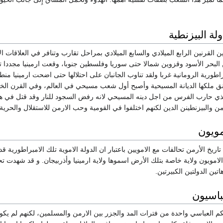
ولة البيزنطية
 القرنين الرابع الميلادي والسابع الميلادي بمراحل تقارب وتنافر في العلاقات ال
البحر الأسود وقزوين شمالا حتى سوريا وفلسطين جنوبا، وقعت ارمينيا مجددا ت
اطورية الرومانية غربا ولقد تناوب الجانبان على احتلالها حتى اضحت ارمينيا من
عتنق ملكها الديانة المسيحية وأصبح أول شعب مسيحي في العالم، وفي القرن الخ
من والبيزنطينن الدين لكنهم اختلفوا في القومية وحب الارمن للاستقلال والحرية.
مويون
ريخ الأرمن تحالفات مع الامويين باعتبار ان الدولة الاموية تلك الامبراطورية ق
 الامويون ولاية خاصة بتلك الأرض اسموها ولاية ارمينيا وأذربيجان. و قد شهدت 
هاتين الدولتين الكبيرتين.
باسيون
م العباسي واحدة من فترات المد والجزر بين الارمن والمسلمين، لكنهم لم يكون