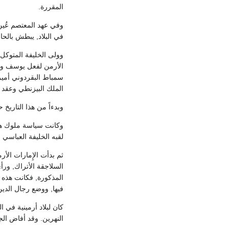
المقررة.
وفي عهد المعتصم عُين ا
في البلاد, يبطش بالحاميات العربية,
الملك البيزنطي وعقد م
وبدءاً من هذا التاريخ حكمت ا
وكانت سياسة ملوك هذه
لقبه الخليفة العباسي 
ثم بدأت الإِمارات الأر
السلاجقة الأتراك, ورأ
المذكورة, فكانت هذه ا
فيها, ووضع رجال الدين
كان لبلاد أرمينية في 
النهرين. وقد أفاض ال