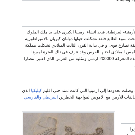
أرمنية-البيزنطية. فبعد انشاء ارمينيا الكبرى على يد ملك الملوك
حت سوء الطالع فلقد تشكلت حولها دولتان كبريان ،الامبراطورية
طقة تصارع قوى. و في بداية القرن الثالث الميلادي تشكلت مملكة
امس الميلادي احتلها الفرس وقد عرف في تلك الفترة اميرها
(فارتان ماميكونيان) الذي حارب الفرس من اجل دينه المسيحي لانه رفض السجود للنار وقد قتل في هذه المعركة 200000 ارمني ومثليه من الفرس الذي اعتبر انتصارا
د وصلت بحدودها إلى ارمينيا التي كانت تمتد حتى اقليم
كيليكيا
الذي
تحالفات للأرمن مع الامويين لمواجهة الخطرين
البيزنطي
والفارسي
وا