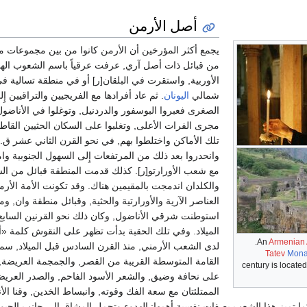
أصل الأرمن
يجمع أكثر المؤرخين أن الأرمن كانوا من بين مجموعات مت
من قبائل ذات أصل آري, عرفت عرقياً باسم الشعوب الهن
الأوربية, واستقرت في البلقان[ر] أو في منطقة تسالية ف
شمالي
اليونان
. ثم عاد أفرادها مع الفريجيين والتراقيين إِل
الصغرى فعبروا البوسفور والدردنيل, وتوغلوا في الأناضول
مجرى الفرات الأعلى, وتغلبوا على السكان الحثيين القاط
تلك الأماكن واختلطوا بهم, في نحو القرن الثاني عشر ق.
وانحدروا بعد ذلك من المرتفعات إِلى السهول الجنوبية وا
مع شعب الأورارتو[ر]. كذلك قدمت المنطقة قبائل من ال
والكلدان اندمجت بالمقيمين هناك. وقد تكونت الأمة الأرم
العناصر الآرية والأورارتية والحثية, وقبائل منطقة وان, وم
استوطنت شرقي الأناضول, وكان ذلك نحو القرنين الساب
الميلاد. وفي تلك الحقبة بدأت تظهر على النقوش كلمة «أ
Armenian 
لدى الشعب الأرمني, منذ القرن السادس قبل الميلاد, سما
Tatev
Mona
القامة المتوسطة القريبة من القصر, والجمجمة العريضة,
century is located
على نحافة وضيق, والشعر الأسود الفاحم, والصدر العريض
الممتلئتان مع سعة الفك وقوته, وانبساط الخدين, وقنا ال
ما تميز هذا الشعب بصفات نفسية أهمها: الهدوء وتحمل المشاق إِلى جانب الحيو