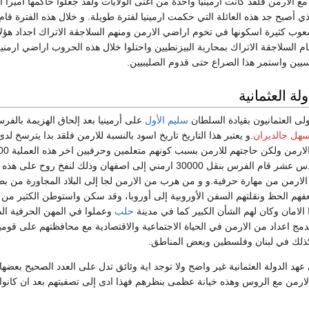
ع الارمن فلقد كانت ارمينيا واحدة من اغنى الولايات ولقد جعلوا حاكمها اميرا ار
ذي أصبح جد هذه العائلة التي حكمت ارمينيا لفترة طويلة. و خلال هذه الفترة قام
عوب كثيرة اسكونها في تخوم اراضي الارمن ومنهم السلاجقة الاتراك اجداد هؤلا
قام السلاجقة الاتراك بمحاربة البيزنطيين واحتلوا خلال هذه الحروب اراضي ارمنية
سيين واستمر هذا الصراع حتى قدوم الصليبيين.
لة العثمانية
ى العثمانيون بقيادة السلطان
سليم الأول
على أرمينيا بعد إلحاق الهزيمة بالفر
هل جالديران
.و يعتبر هذا التاريخ تاريخ اسود بالنسبة للارمن فلقد بدا يترسخ لدى
الاتراك بضرورة ابادة الارمن ولكن حاجتهم للارمن بسبب
عام.و في القرن السادس عشر قام الفرس بنقل 30000 ارمني إلى اصفهان وذلك لنفخ روح على
 الارمن من مهارة حرفية.و و من هرب من الارمن لجا إلى البلاد المجاورة من 
فهم الحظ ونقلتهم السفن الأوروبية إلى أوروبا، وقد سكن واستوطن الكثير من 
لامان وكان لهم الشأن الكبير كما في مدينة
حلب
وعملوا في المهن الحرفية الد
ندمج اعداد من الارمن في الحياة الاجتماعية والاقتصادية مع محافظتهم على ق
وكذلك في لبنان وفلسطين وبعض المناطق.
ارمن مع الروس وهذه خيانة عظمى بنظرهم فهذا ادى إلى تصفيتهم بعد ان كانوا م