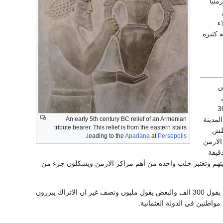
منيا
ء
 كثيرة
س
 كونهم متعلمين وحرفيين اخر هذه العملية 300
An early 5th century BC relief of an Armenian
 هذه المدينة
tribute bearer. This relief is from the eastern stairs
بطش
.
leading to the
Apadana
at
Persepolis
الارمن
قيقة
وميتهم وتعتبر حلب واحده من أهم مراكز الارمن ويشكلون جزء من
عدد القتلى الارمن في عهد الدولة العثمانية غير واضح ولا توجد اية وئائق تدل على العدد الصحيح بعضها يقول 300 الف والبعض يقول مليون ونصف غير ان الاتراك يبررون
واطنين في الدولة العثمانية.