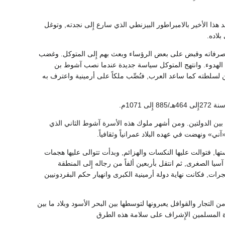
د هذا الأخير بالامبراطور البيزنطي الذي سارع إِلى نجدته, وتوغل
ية سنة 236هـ, فلم يحسن الإِدارة وأساء في تصرفاته وقبض على بعض الرؤساء وبعث بهم إِلى المتوكل. وغضب
ي إِلى أرمينية فأعاد إِليها الهدوء. وانتهج المتوكل سياسة جديدة عندما نصب آشوط بن
ا الأمير أن يخضع الأمراء الأرمن لسلطته كما ساعد العرب, فنُصِّب ملكاً على أرمينية واعترف به
107م.
بين الدولتين. ومن أشهر ملوك هذه الأسرة آشوط الثاني الذي
ي» ونهضت في عهده البلاد عمرانياً وثقافياً.
ستها, فتوالت عليها النكسات والهزائم, وبدأت تتوالى عليها هجمات
ا الصغرى, ثم انتقل بأربعين ألفاً من رجاله إِلى المنطقة
ات, فكانت نهاية دولة أرمينية الكبرى وانهيار حكم البقردونيين
التجار والقوافل يعبرونها لتوسطها بين البحر الأسود وبلاد ما بين
اة المسلمين الإِشراف على سلامة هذه الطرق