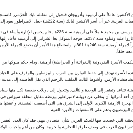
لأفشين عاملاً على أرمينية وأذربيجان فتحول إِلى مقاتلة بابك الُخرَّمي, فاستنج
 غير أن أسر الأفشين لبابك (سنة 222هـ‎) جعل الامبراطور يعود إِلى بلاده.
وولى الخليفة المتوكل يوسف بن محمد عاملاً على أرمين
الأرمن لفعل يوسف وثاروا عليه وقتلوه سنة 237هـ, فوجه المتوكل بغا الشراب
سمباط البقردوني أميراً لأمراء أرمينية سنة 246هـ/ 861م. واستطاع هذ
عه حلفاً.
لأسرة البقردونية (البغراتية أو البجراطية) أرمينية, ودام حكم ملوكها من سنة 272إِلى 464هـ/885 إِلى 1
 الأسرة تهدف إِلى حفظ التوازن بين العرب والبيزنطيين والوقوف على الحياد 
بشاهنشاه الأرمن, وآشوط الثالث الملقب بالرحيم الذي نقل العاصمة إِلى مدينة «آن
منية تتباعد وتفتقر إِلى الوحدة والتآلف, وتتحول إِلى دويلات ضعيفة لكل منها سيا
ى أحد أمرائها أن يتخلى عن دويلته لامبراطور بيزنطة مقابل منطقة سيواس في آسي
لهجرة الأرمنية الكبرى الأولى إِلى الشرق هي التي أضعفت المنطقة, وأعقبتها هجر
 البيزنطيون يدهم على الأسقفيات والأديرة الغنية.
الحقبة التي خضعت فيها للحكم العربي شأن اقتصادي مهم, فقد كان العدد الغفير من 
جغرافيون العرب في وصف طرقها التجارية والحربية. وكان من أهم واجبات الول