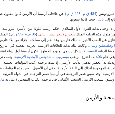
 هيرودوتس (
484 ق.م.
-
425 ق.م.
) عن علاقات أرمينيا أن الأرمن كانوا ينقلون عب
ائع إلى
بابل
، حيث كانوا يبيعونها.
 وحتى بداية القرن الأول الميلادي، حكم أرمينيا ملوك من الأسرة اليروانتية-
ر ملوك هذه الحقبة الملك
ديكران (تيكرانيس) الثاني
(
95 ق.م.
-
55 ق.م.
) الملق
تنازل عن اللقب الأخير له ملك فارس. وقد ضم إلى مملكته أجزاء من بلاد فارس
وفلسطين
ولبنان
. وكانت تلك بداية للعلاقات الأرمنية-العربية الفعلية في التاري
ينيا الديانة
المسيحية
بشكل رسمي. وبهذه الخطوة، تكون أرمينيا أول دولة اعتن
وفي عام
406
م، اخترع الراهب
ميسروب ماشدوتس
الأبجدية الأرمنية
، وتمت تر
 وبذلك بدأ العصر الذهبي للأدب الأرمني، إذ تمت ترجمة أغلب المؤلفات العلمية
الدينية الموجودة آنذاك إلى اللغة الأرمنية، حتى أن الأصول لبعض هذه المؤلفات ق
الأرمنية. وقد سبق عصر الترجمة في أرمينيا عصر الترجمة في الدولة العربية
، وسبق الشعب الأرمني الشعب الألماني في ترجمة الكتاب المقدس (على يد
مار
سيحية والأرمن