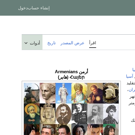
إنشاء حساب
دخول
اقرأ
عرض المصدر
تاريخ
أدوات
ا
أرمن Armenians
آسيا
Հայեր (
هاير
)
قليد
ران
،
هر
ؤرخين، نحو 358 ألف كيلومتر
لك