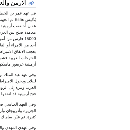
الأرمن وال
في عهد عمر بن الخطاب
معاهدة صلح بين العرب 
15000 فارس من أ
أحد من الأمراء أو القا
يعجب الاتفاق الامبراط
الفتوحات العربية فشمل
أرمينية غريغور ماميكو
وفي عهد عبد الملك بن
للبلاد, ودخول الامبراط
العرب ومرة إِلى الروم
فتح أرمينية قد اتخذوا 
وفي العهد العباسي صارت
الجزيرة وأذربيجان وأر
كثيرة. ثم عيّن ساهاك ا
وفي عهدي المهدي والرش