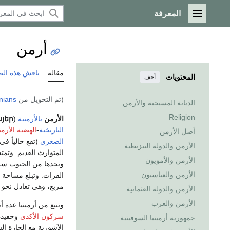
المعرفة
القائمة الرئيسية
أرمن
مقالة
ناقش هذه ال
المحتويات
أخف
(تم التحويل من
nians
الديانة المسيحية والأرمن
Religion
الأرمن
بالأرمنية
(
յեր
التاريخية
-
الهضبة الأرمن
أصل الأرمن
الصغرى
(تقع حالياً في
الأرمن والدولة البيزنطية
المتوارث القديم. وتمتد 
الأرمن والأمويون
وتحدها من الجنوب س
الأرمن والعباسيون
مربع، وهي تعادل نح
الأرمن والدولة العثمانية
الأرمن والعرب
وتنبع من أرمينيا عدة 
سركون الأكدي
وحفيد
جمهورية أرمينيا السوفيتية
الآشورية مع الجارة ا