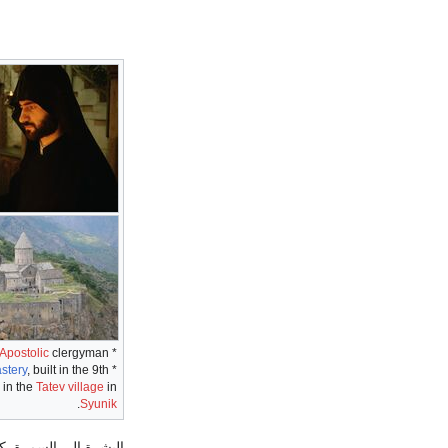
Apostolic
clergyman.
* An
stery
, built in the 9th
*
 in the
Tatev village
in
.
Syunik
البشرة إِلى السمرة, ك