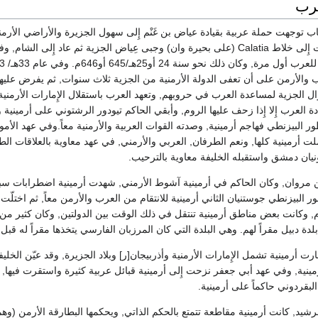
عرب
 توجهت حملة عربية بقيادة عياض بن غَنْم إِلى سهول الجزيرة والأراضي الأرم
بَدْليس Bitilis ثم اتجهت إِلى خلاط Calatia (على بحيرة وان) وجبى عِياض الجزية ثم عاد إِلى
والأرمن على أن تعفى الدولة الأرمنية من الجزية ثلاث سنوات, ثم يفرض عليها 
موال الجزية لمساعدة العرب في حروبهم, وتعهد العرب باستقلال الإِمارات الأرمني
دة العرب إِلا إِذا زحف عليها الروم, وأبقي الحاكم تيودور الرشتوني على أرمينية و
ور البيزنطي فهاجم أرمينية, وصدته القوات العربية والأرمنية معاً.وفي عهد الأم
ت أرمينية كلها, ونعم الطرفان, العربي والأرمني, في عهد معاوية بالعلاقات الطي
نيان دمشق واستقبله الخليفة معاوية بالترحيب.
 مروان, وكان الحاكم في أرمينية آشوط الأرمني, شهدت أرمينية اضطرابات سببه
ور البيزنطي جوستنيان الثاني أرمينية للانتقام من العرب والأرمن معاً, ثم اختلّ
, وكانت بعض مناطق أرمينية تنتقل في ذلك الوقت بين الدولتين, وكان كثير من أم
بلدة دبيل مقراً لهم. وهي البلدة التي كان المرزبان الفارسي يتخذها مقراً له قبل ا
 أرمينية تشمل الإِمارات الأرمنية وأذربيجان[ر] وبلاد الجزيرة, وقد عيّن الخليف
مينية, وفي عهد أبي جعفر نزحت إِلى أرمينية قبائل عربية كثيرة واستقرت فيها
لبقردوني حاكماً على أرمينية.
يد, كانت أرمينية مقاطعة تتمتع بالحكم الذاتي, ويحكمها البطارقة الأرمن (وهم ر