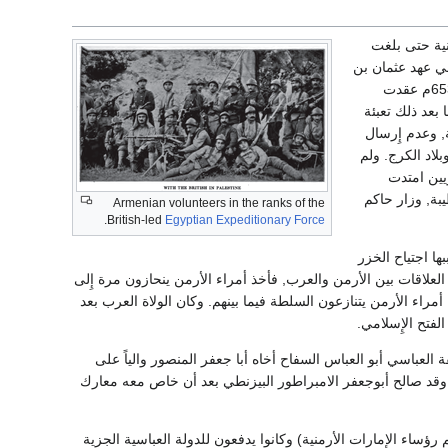
نية حتى بلغت
 الشام, وفي عهد عثمان بن
عفان أُخضعت أرمينية للعرب أول مرة, وكان ذلك نحو سنة 24 أو25هـ/645 أو646م. وفي عام 33هـ/ 653م عقدت
بعد ذلك تعبئة
ة, وعدم إِرسال
بلاد الكرج. ولم
ويين امتدت
بة, وزار حاكم
Armenian volunteers in the ranks of the
.
British-led
Egyptian Expeditionary Force
ا اجتياح الخزر
ت العلاقات بين الأرمن والعرب, فأخذ أمراء الأرمن ينحازون مرة إِلى
راء الأرمن يتنازعون السلطة فيما بينهم. وكان الولاة العرب بعد
لفتح الإِسلامي.
ة العباسي أبو العباس السفاح أخاه أبا جعفر المنصور والياً على
, وقد صالح أبوجعفر الامبراطور البيزنطي بعد أن خاص معه معارك
ؤساء الإِمارات الأرمنية) وكانوا يدفعون للدولة العباسية الجزية