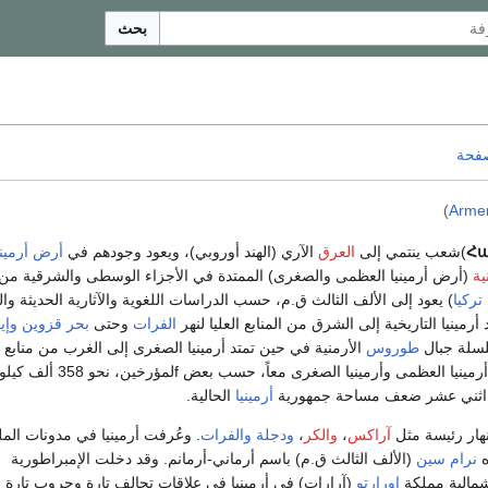
بحث
صفحة
)
Arme
Հա
)شعب ينتمي إلى
العرق
الآري (الهند أوروبي)، ويعود وجودهم في
أرض أرميني
ية
(أرض أرمينيا العظمى والصغرى) الممتدة في الأجزاء الوسطى والشرقية من
تركيا
) يعود إلى الألف الثالث ق.م، حسب الدراسات اللغوية والآثارية الحديثة والت
أرمينيا التاريخية إلى الشرق من المنابع العليا لنهر
الفرات
وحتى
بحر قزوين
وإي
لسلة جبال
طوروس
الأرمنية في حين تمتد أرمينيا الصغرى إلى الغرب من منابع ن
الفرات. وتبلغ مساحة أرمينيا العظمى وأرمينيا الصغرى معاً، حسب بعض fلم
و اثني عشر ضعف مساحة جمهورية
أرمينيا
الحالية.
أنهار رئيسة مثل
آراكس
،
والكر
،
ودجلة
والفرات
. وعُرفت أرمينيا في مدونات الم
ه
نرام سين
(الألف الثالث ق.م) باسم أرماني-أرمانم. وقد دخلت الإمبراطورية
لشمالية مملكة
اورارتو
(آرارات) في أرمينيا في علاقات تحالف تارة وحروب تارة